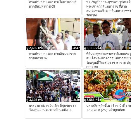
ภาพประกอบเพลง ดวงใจชาวธนบุรี
ขอเชิญสักการะบูชาพระรูปสมเด็
ตากสินมหาราช 05
พระเจ้าตากสินมหาราช ที่ศาล
สมเด็จพระเจ้าตากสินมหาราชช
วัดอรุณ
ดู 2,635 ครั้ง
04:47
ดู 3,115 ครั้ง
0
ภาพประกอบเพลง ตากสินมหาราช
พิธีมหาพุทธามหาเทวาภิเษกพระร
ชาตินักรบ 02
สมเด็จพระเจ้าตากสินมหาราชช
วัดอรุณที่วัดอรุณราชวราราม ปล
เสก7 จบ
ดู 3,395 ครั้ง
03:30
ดู 3,586 ครั้ง
1
บรรยากาศงานวันเด็ก ที่ชุมชนชาว
ปลาสลิดฟูผัดขี้เมา ร้าน ป้าติ๋ว ก
วัดอรุณลานมะขามบ้านหม้อ 02
17 ส.ค.58 (2/2) ครัวคุณต๋อย