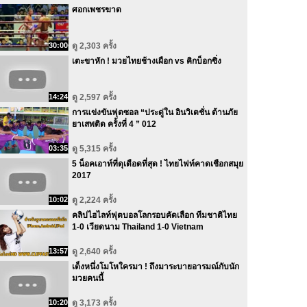
ศอกเพชรฆาต
30:00
ดู 2,303 ครั้ง
เตะขาหัก ! มวยไทยช้างเผือก vs คิกบ็อกซิ่ง
14:24
ดู 2,597 ครั้ง
การแข่งขันฟุตซอล “ประดู่ใน อินวิเตชั่น ต้านภัย
ยาเสพติด ครั้งที่ 4 ” 012
03:35
ดู 5,315 ครั้ง
5 น็อคเอาท์ที่ดุเดือดที่สุด ! ไทยไฟท์คาดเชือกสมุย
2017
10:02
ดู 2,224 ครั้ง
คลิปไฮไลท์ฟุตบอลโลกรอบคัดเลือก ทีมชาติไทย
1-0 เวียดนาม Thailand 1-0 Vietnam
13:57
ดู 2,640 ครั้ง
เต็งหนึ่งโมโหใครมา ! ถึงมาระบายอารมณ์กับนัก
มวยคนนี้
10:20
ดู 3,173 ครั้ง