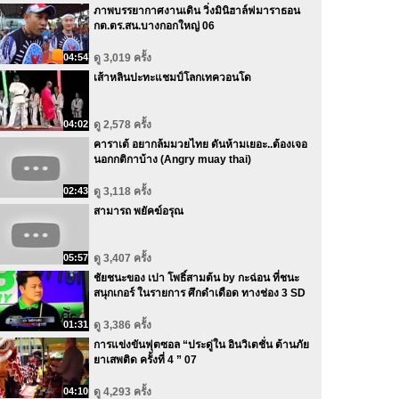
ภาพบรรยากาศงานเดิน วิ่งมินิฮาล์ฟมาราธอน
กต.ตร.สน.บางกอกใหญ่ 06
04:54
ดู 3,019 ครั้ง
เส้าหลินปะทะแชมป์โลกเทควอนโด
04:02
ดู 2,578 ครั้ง
คาราเต้ อยากล้มมวยไทย ดันห้ามเยอะ..ต้องเจอ
นอกกติกาบ้าง (Angry muay thai)
02:43
ดู 3,118 ครั้ง
สามารถ พยัคฆ์อรุณ
05:57
ดู 3,407 ครั้ง
ชัยชนะของ เปา โพธิ์สามต้น by กะฉ่อน ที่ชนะ
สนุกเกอร์ ในรายการ ศึกดำเดือด ทางช่อง 3 SD
01:31
ดู 3,386 ครั้ง
การแข่งขันฟุตซอล “ประดู่ใน อินวิเตชั่น ต้านภัย
ยาเสพติด ครั้งที่ 4 ” 07
04:10
ดู 4,293 ครั้ง