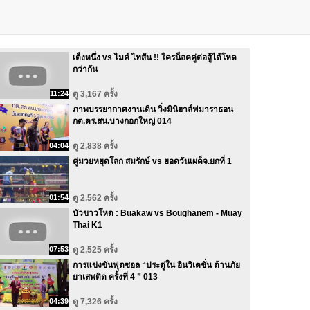
เต็งหนึ่ง vs ไมค์ ไทสัน !! ใครน็อคคู่ต่อสู้ได้โหด
กว่ากัน
11:24
ดู 3,167 ครั้ง
ภาพบรรยากาศงานเดิน วิ่งมินิฮาล์ฟมาราธอน
กต.ตร.สน.บางกอกใหญ่ 014
04:04
ดู 2,838 ครั้ง
คู่มวยหยุดโลก สมรักษ์ vs ยอดวันเผด็จ.ยกที่ 1
01:54
ดู 2,562 ครั้ง
บัวขาวโหด : Buakaw vs Boughanem - Muay
Thai K1
07:53
ดู 2,525 ครั้ง
การแข่งขันฟุตซอล “ประดู่ใน อินวิเตชั่น ต้านภัย
ยาเสพติด ครั้งที่ 4 ” 013
04:39
ดู 7,326 ครั้ง