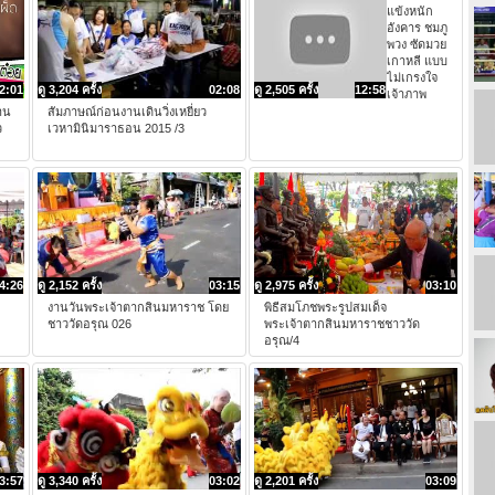
แข้งหนัก
อังคาร ชมภู
พวง ซัดมวย
เกาหลี แบบ
ไม่เกรงใจ
2:01
ดู 3,204 ครั้ง
02:08
ดู 2,505 ครั้ง
12:58
เจ้าภาพ
้าน
สัมภาษณ์ก่อนงานเดินวิ่งเหยี่ยว
ว
เวหามินิมาราธอน 2015 /3
4:26
ดู 2,152 ครั้ง
03:15
ดู 2,975 ครั้ง
03:10
งานวันพระเจ้าตากสินมหาราช โดย
พิธีสมโภชพระรูปสมเด็จ
ชาววัดอรุณ 026
พระเจ้าตากสินมหาราชชาววัด
อรุณ/4
3:57
ดู 3,340 ครั้ง
03:02
ดู 2,201 ครั้ง
03:09