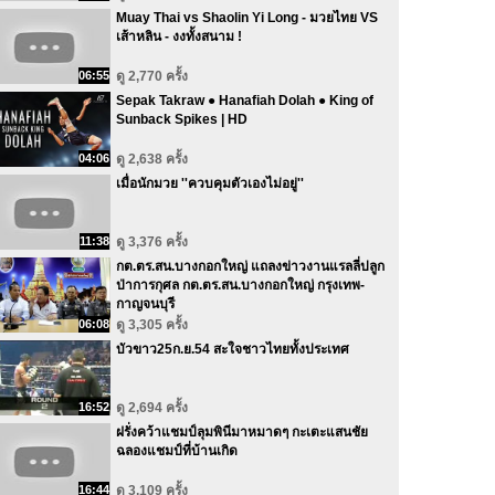
Muay Thai vs Shaolin Yi Long - มวยไทย VS
เส้าหลิน - งงทั้งสนาม !
06:55
ดู 2,770 ครั้ง
Sepak Takraw ● Hanafiah Dolah ● King of
Sunback Spikes | HD
04:06
ดู 2,638 ครั้ง
เมื่อนักมวย ''ควบคุมตัวเองไม่อยู่''
11:38
ดู 3,376 ครั้ง
กต.ตร.สน.บางกอกใหญ่ แถลงข่าวงานแรลลี่ปลูก
ป่าการกุศล กต.ตร.สน.บางกอกใหญ่ กรุงเทพ-
กาญจนบุรี
06:08
ดู 3,305 ครั้ง
บัวขาว25ก.ย.54 สะใจชาวไทยทั้งประเทศ
16:52
ดู 2,694 ครั้ง
ฝรั่งคว้าแชมป์ลุมพินีมาหมาดๆ กะเตะแสนชัย
ฉลองแชมป์ที่บ้านเกิด
16:44
ดู 3,109 ครั้ง