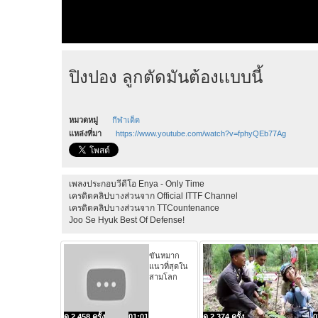
ปิงปอง ลูกตัดมันต้องเเบบนี้
หมวดหมู่
กีฬาเด็ด
แหล่งที่มา
https://www.youtube.com/watch?v=fphyQEb77Ag
เพลงประกอบวีดีโอ Enya - Only Time
เครดิตคลิปบางส่วนจาก Official ITTF Channel
เครดิตคลิปบางส่วนจาก TTCountenance
Joo Se Hyuk Best Of Defense!
ขันหมาก
แนวที่สุดใน
สามโลก
ดู 2,458 ครั้ง
01:01
ดู 2,374 ครั้ง
0