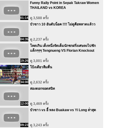
Funny Rally Point in Sepak Takraw Women
THAILAND vs KOREA
01:14
ดู 3,588 ครั้ง
บัวขาว 10 อันดับน็อค !!!! ไม่ดูคือพลาดแล้วว
04:35
ดู 2,237 ครั้ง
โหดเกิน เต็งหนึ่งจัดเต็มนักชกฝรั่งเศษลงไปชัก
แด็กๆๆๆ Tengnueng VS Florian Knockout
19:26
ดู 3,001 ครั้ง
โป้งเดียวลืมตื่น
34:00
ดู 2,632 ครั้ง
สองดอกจอดสนิท
12:00
ดู 3,469 ครั้ง
บัวขาว vs อี้ หลง Buakaw vs Yi Long ล่่าสุด
09:23
ดู 3,243 ครั้ง