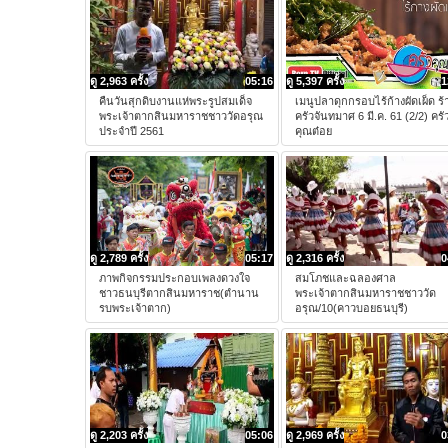
ดู 2,963 ครั้ง
05:16
ดู 5,397 ครั้ง
1
คืนวันสุกดิบงานแห่พระรูปสมเด็จ
เมนูปลาดุกกรอบไร้ก้างผัดเผ็ด ร
พระเจ้าตากสินมหาราชชาววัดอรุณ
ครัวจันทมาศ 6 มี.ค. 61 (2/2) ครั
ประจำปี 2561
คุณต๋อย
ดู 2,789 ครั้ง
05:17
ดู 2,316 ครั้ง
0
ภาพกิจกรรมประกอบเพลงดวงใจ
สมโภชและฉลองศาล
ชาวธนบุรีตากสินมหาราช(ตำนาน
พระเจ้าตากสินมหาราชชาววัด
รบพระเจ้าตาก)
อรุณ/10(คาวบอยธนบุรี)
ดู 2,203 ครั้ง
05:06
ดู 2,969 ครั้ง
0