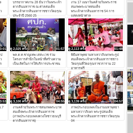
จ
บรรยากาศงาน 28 ธันวาวันพระเจ้า
งาน 17 เมษาวันคล้ายวันพระราช
ตากสินมหาราช ณ ศาลสมเด็จ
สมภพพระบาทสมเด็จ
าว
พระเจ้าตากสินมหาราชชาววัดอรุณ
พระเจ้าตากสินมหาราช 54 การ
ประจำปี 2560 25
แสดงหน้าศาล
3:01
ดู 2,025 ครั้ง
01:57
ดู 2,113 ครั้ง
01:48
ูป
พล.ต.ท.ชาญเทพ เสสะเวช ร่วม
พิธีมหาพุทธามหาเทวาภิเษกพระรูป
าว
โครงการสำนึกในหน้าที่สร้างความ
สมเด็จพระเจ้าตากสินมหาราชชาว
ุก
เป็นเลิศในการให้บริการประชาชน
วัดอรุณที่วัดอรุณราชวราราม 22
อาหารฟรี
3:53
ดู 3,100 ครั้ง
04:55
ดู 3,139 ครั้ง
04:57
ม.7
งานคล้ายวันพระราชสมภพพระบาท
ภาพประกอบเพลงในงานมหาพุทธา
สมเด็จพระเจ้าตากสินมหาราช
มหาเทวาาภิเษก พระรูปสมเด็จ
(ภาพประกอบเพลงดวงใจชาวธนบุรี
พระเจ้าตากสินมหาราชชาววัดอรุณ
ตากสินมหาราช)
04