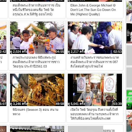
สมเด็จพระเจ้าตากสินมหาราช เป็น
Elton John & George Michael ☮
หนึ่งในชีวิตของคนชื่อ วิทย์ วัด
Don't Let The Sun Go Down On
อรุณ(น.ส.พ.นิติรัฐ ออนไลน์)
Me (Highest Quality)
2:42
ดู 2,024 ครั้ง
04:55
ดู 2,217 ครั้ง
02:53
ูป
ภาพประกอบเพลง พิธีแห่พระรูป
งานคล้ายวันพระราชสมภพพระบาท
าว
สมเด็จพระเจ้าตากสินมหาราชชาว
สมเด็จพระเจ้าตากสินมหาราช 087
วัดอรุณ ประจำปี2561 03
สิงโตต่อตัวลูกเจ้าพ่อไฟ
5:07
ดู 3,246 ครั้ง
49:58
ดู 5,041 ครั้ง
03:39
พินิจนคร (Season 3) ตอน สนาม
เปิดใจ วิทย์ วัดอรุณ ถึงความตั้งใจที่
หลวง
มอบบทเพลง ตำนานรบพระเจ้าตาก
ให้กับพี่น้องคนไทยทั้งประเทศ
ยอดมวย