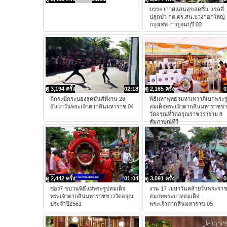
บรรยากาศแสนสุขสดชื่น แรลลี่
ปลูกป่า กต.ตร.สน.บางกอกใหญ่
กรุงเทพ กาญจนบุรี 03
ดู 3,194 ครั้ง
02:18
ดู 2,165 ครั้ง
0
ตีกระบี่กระบองสุดมันส์ที่งาน 28
พิธีมหาพุทธามหาเทวาภิเษกพระร
ธันวาวันพระเจ้าตากสินมหาราช 04
สมเด็จพระเจ้าตากสินมหาราชช
วัดอรุณที่วัดอรุณราชวราราม 8
สัมภาษณ์ทีวี
ดู 2,442 ครั้ง
01:04
ดู 3,091 ครั้ง
0
ช่อง7 ขบวนพิธีแห่พระรูปสมเด็จ
งาน 17 เมษาวันคล้ายวันพระราช
พระเจ้าตากสินมหาราชชาววัดอรุณ
สมภพพระบาทสมเด็จ
ประจำปี2561
พระเจ้าตากสินมหาราข 05