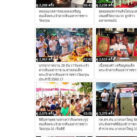
ดู 2,208 ครั้ง
05:41
ดู 2,238 ครั้ง
หลอมมวลสารทองแดงเหรียญ
สุดยอดมหกรรมสิงโตบนเ
สมเด็จพระเจ้าตากสินมหาราชชาว
เหมยที่วัดบางแวก ลูกท้าว
วัดอรุณ
มหาพรหม01
ดู 2,963 ครั้ง
03:02
ดู 2,619 ครั้ง
บรรยากาศงาน 28 ธันวาวันพระเจ้า
เนื้อทองคำ เหรียญสมเด็จ
ตากสินมหาราช ณ ศาลสมเด็จ
พระเจ้าตากสินมหาราชชาว
พระเจ้าตากสินมหาราชชาววัดอรุณ
ประจำปี 2560 17
ดู 2,075 ครั้ง
03:05
ดู 3,379 ครั้ง
พิธีมหาพุทธามหาเทวาภิเษกพระรูป
กต.ตร.สน.บางกอกใหญ่ จ
สมเด็จพระเจ้าตากสินมหาราชชาว
ประสังสรรค์พี่น้องข้าราช
วัดอรุณ 01 เริ่มพิธี
ตำรวจ สน.บางกอกใหญ่ 1