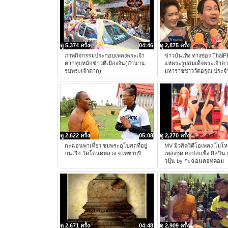
ดู 5,374 ครั้ง
04:46
ดู 2,875 ครั้ง
ภาพกิจกรรมประกอบเพลงพระเจ้า
ข่าวบันเทิง ทางช่อง Thai
ตากทุบหม้อข้าวตีเมืองจัน(ตำนาน
แห่พระรูปสมเด็จพระเจ้าต
รบพระเจ้าตาก)
มหาราชชาววัดอรุณ ประจำ
ดู 2,622 ครั้ง
05:08
ดู 2,270 ครั้ง
กะฉ่อนพาเที่ยว ชมพระอุโบสถที่อยู่
MV มิวสิควีดีโอเพลง โมโห 
บนเรือ วัดโตนดหลวง จ เพชรบุรี
เพลงชุด คอบ่อแข็ง ศิลปิน เ
วปุ้น by กะฉ่อนดอทคอม
ดู 2,671 ครั้ง
04:48
ดู 2,909 ครั้ง