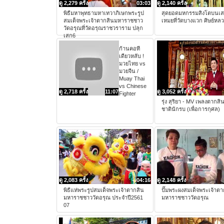
ดู 2,279 ครั้ง
03:03
ดู 2,140 ครั้ง
พิธีมหาพุทธามหาเทวาภิเษกพระรูป
สุดยอดมหกรรมสิงโตบนเ
สมเด็จพระเจ้าตากสินมหาราชชาว
เหมยที่วัดบางแวก ศิษย์หลวง
วัดอรุณที่วัดอรุณราชวราราม ปลุก
เสก6
ก้านคอที
เดียวหลับ !
มวยไทย vs
มวยจีน /
Muay Thai
vs Chinese
ดู 2,718 ครั้ง
11:07
ดู 3,052 ครั้ง
Fighter
รุ่ง สุริยา - MV เพลงตากส
ชาตินักรบ (เพื่อการกุศล)
ดู 2,083 ครั้ง
04:16
ดู 2,148 ครั้ง
พิธีแห่พระรูปสมเด็จพระเจ้าตากสิน
ปั๊มพระผงสมเด็จพระเจ้าตา
มหาราชชาววัดอรุณ ประจำปี2561
มหาราชชาววัดอรุณ
07