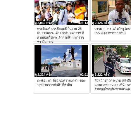
ดู 2,069 ครั้ง
03:13
ดู 2,425 ครั้ง
พระบิณฑ์ บรรลือฤทธิ์ ในงาน 28
บรรยากาศงานไหว้ครูวัดบ
ธันวาวันพระเจ้าตากสินมหาราช ที่
2558/6(อาหารการกิน)
ศาลสมเด็จพระเจ้าตากสินมหาราช
ชาววัดอรุณ
ดู 2,314 ครั้ง
02:11
ดู 3,222 ครั้ง
กะฉ่อนพาเที่ยว ชมความงดงามของ
หัวหน้าข่าวตระเวน หนังสื
"อุทยานราชภักดิ์" ที่หัวหิน
ฉ่อนดอทคอม และพี่น้องอาส
ร่วมบุญใหญ่ที่จังหวัดลำพูน