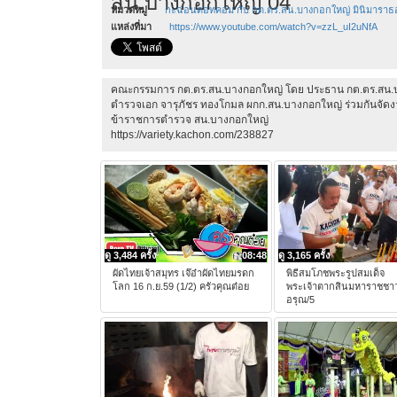
สน.บางกอกใหญ่ 04
หมวดหมู่
กะฉ่อนดอทคอม กับ กต.ตร.สน.บางกอกใหญ่ มินิมาราธ
แหล่งที่มา
https://www.youtube.com/watch?v=zzL_uI2uNfA
คณะกรรมการ กต.ตร.สน.บางกอกใหญ่ โดย ประธาน กต.ตร.สน.
ตำรวจเอก จารุภัชร ทองโกมล ผกก.สน.บางกอกใหญ่ ร่วมกันจัดงาน
ข้าราชการตำรวจ สน.บางกอกใหญ่
https://variety.kachon.com/238827
ดู 3,484 ครั้ง
08:48
ดู 3,165 ครั้ง
ผัดไทยเจ้าสมุทร เจ๊อ๋าผัดไทยมรดก
พิธีสมโภชพระรูปสมเด็จ
โลก 16 ก.ย.59 (1/2) ครัวคุณต๋อย
พระเจ้าตากสินมหาราชชาว
อรุณ/5