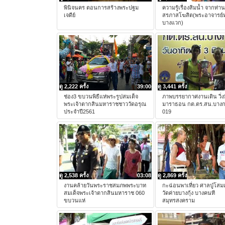
พินิจนคร ตอนการสร้างพระปฐม
ความรู้เรื่องสิมน้ำ จากท่า
เจดีย์
สรภาสโฆสิต(พระอาจารย์หน
บางแวก)
ดู 2,222 ครั้ง
39:00
ดู 3,441 ครั้ง
ช่อง3 ขบวนพิธีแห่พระรูปสมเด็จ
ภาพบรรยากาศงานเดิน วิ่งม
พระเจ้าตากสินมหาราชชาววัดอรุณ
มาราธอน กต.ตร.สน.บาง
ประจำปี2561
019
ดู 2,538 ครั้ง
03:08
ดู 2,869 ครั้ง
งานคล้ายวันพระราชสมภพพระบาท
กะฉ่อนพาเที่ยว ศาลปู่โสมเ
สมเด็จพระเจ้าตากสินมหาราช 060
วัดค่ายบางกุ้ง บางคนที
ขบวนแห่
สมุทรสงคราม