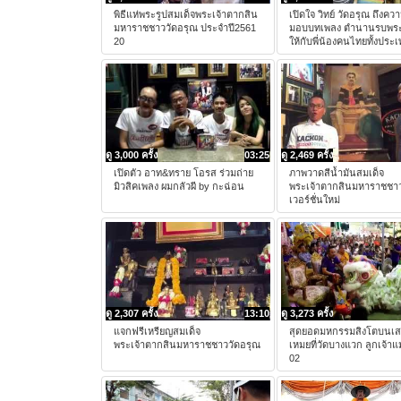
พิธีแห่พระรูปสมเด็จพระเจ้าตากสิน
เปิดใจ วิทย์ วัดอรุณ ถึงความ
มหาราชชาววัดอรุณ ประจำปี2561
มอบบทเพลง ตำนานรบพระ
20
ให้กับพี่น้องคนไทยทั้งประ
ดู 3,000 ครั้ง
03:25
ดู 2,469 ครั้ง
เปิดตัว อาท&ทราย โอรส ร่วมถ่าย
ภาพวาดสีน้ำมันสมเด็จ
มิวสิคเพลง ผมกลัวผี by กะฉ่อน
พระเจ้าตากสินมหาราชชาว
เวอร์ชั่นใหม่
ดู 2,307 ครั้ง
13:10
ดู 3,273 ครั้ง
แจกฟรีเหรียญสมเด็จ
สุดยอดมหกรรมสิงโตบนเ
พระเจ้าตากสินมหาราชชาววัดอรุณ
เหมยที่วัดบางแวก ลูกเจ้าแ
02