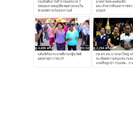
กองบังคับการตำรวจนครบาล 7
มวลสารพระผงสมเด็จ
ปล่อยแถวลดอุบัติเหตุทางถนนใน
พระเจ้าตากสินมหาราชชาว
ช่วงเทศกาลวันสงกรานต์
อรุณ/3
ดู 4,695 ครั้ง
01:52
ดู 2,294 ครั้ง
แด้นซ์กันกระจายที่งานกฐินวัดผี
กต.ตร.สน.บางกอกใหญ่ แจ
มด(ท่าสุธาวาส) 07
ละเอียดความสนุกสนานข
แรลลี่ปลูกป่า กรุงเทพ - ก