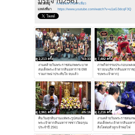
ประจำปี2561"
หมวดหมู่
กะฉ่อนพากินพาเที่ยว
แหล่งที่มา
https://www.youtube.com/watch?v=u1aG3dcqF3Q
ดู 2,213 ครั้ง
03:33
ดู 7,482 ครั้ง
งานคล้ายวันพระราชสมภพพระบาท
ภาพกิจกรรมประกอบเพลง
สมเด็จพระเจ้าตากสินมหาราช 098
ชาวธนบุรีตากสินมหาราช
รวมภาพน่าประทับใจ จบแล้ว
รบพระเจ้าตาก)
ดู 2,961 ครั้ง
05:16
ดู 2,216 ครั้ง
คืนวันสุกดิบงานแห่พระรูปสมเด็จ
งานคล้ายวันพระราชสมภ
พระเจ้าตากสินมหาราชชาววัดอรุณ
สมเด็จพระเจ้าตากสินมหา
ประจำปี 2561
สิงโตต่อตัวลูกเจ้าพ่อไฟ