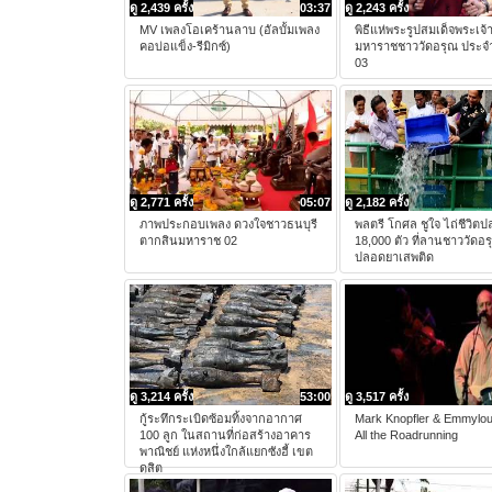
ดู 2,439 ครั้ง
03:37
ดู 2,243 ครั้ง
MV เพลงโอเคร้านลาบ (อัลบั้มเพลง
พิธีแห่พระรูปสมเด็จพระเจ
คอบ่อแข็ง-รีมิกซ์)
มหาราชชาววัดอรุณ ประจำ
03
ดู 2,771 ครั้ง
05:07
ดู 2,182 ครั้ง
ภาพประกอบเพลง ดวงใจชาวธนบุรี
พลตรี โกศล ชูใจ ไถ่ชีวิต
ตากสินมหาราช 02
18,000 ตัว ที่ลานชาววัดอร
ปลอดยาเสพติด
ดู 3,214 ครั้ง
53:00
ดู 3,517 ครั้ง
กู้ระทึกระเบิดซ้อมทิ้งจากอากาศ
Mark Knopfler & Emmylou 
100 ลูก ในสถานที่ก่อสร้างอาคาร
All the Roadrunning
พาณิชย์ แห่งหนึ่งใกล้แยกซังฮี้ เขต
ดุสิต