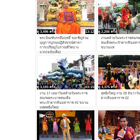
ดู 3,496 ครั้ง
13:12
ดู 2,206 ครั้ง
พระบิณฑ์บรรลือฤทธิ์ ขอเชิญร่วม
งานคล้ายวันพระราชสมภ
บุญการบูรณปฏิสังขรณ์ศาลา
สมเด็จพระเจ้าตากสินมหา
การเปรียญโบราณที่วัดบาง
ขบวนแห่
แวก(ฉบับเต็ม)
ดู 3,193 ครั้ง
03:15
ดู 3,375 ครั้ง
งาน 17 เมษาวันคล้ายวันพระราช
สุดยิ่งใหญ่ งาน 28 ธันวาวั
สมภพพระบาทสมเด็จ
ตากสินมหาราช 02
พระเจ้าตากสินมหาราช 42 ขบวน
แห่สุดยิ่งใหญ่