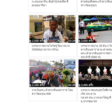
กะฉ่อนพากิน ต้มยำกุ้งรสเด็ด ที่
ศาลสมเด็จพระเจ้าตากสิ
ยกยอมารีน่า
ชาววัดอรุณ/1
ดู 2,558 ครั้ง
03:29
ดู 3,050 ครั้ง
บรรยากาศงานไหว้ครูวัดบางแวก
บรรยากาศงาน 28 ธันวาวั
2558/6(อาหารการกิน)
ตากสินมหาราช ณ ศาลสมเ
พระเจ้าตากสินมหาราชชาว
ประจำปี 2560 31
ดู 2,166 ครั้ง
02:28
ดู 3,455 ครั้ง
งานวันพระเจ้าตากสินมหาราช โดย
บรรยากาศแสนสุขใจที่งาน
ชาววัดอรุณ 008
เกิด ประธาน
กต.ตร.สน.บางกอกใหญ่ ที่
อ.ปากช่อง 03