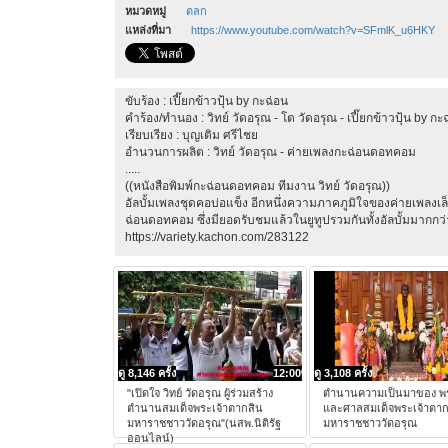
หมวดหมู่
ตลก
แหล่งที่มา
https://www.youtube.com/watch?v=SFmlK_u6HKY
ขับร้อง : เปี๊ยกข้าวปุ้น by กะฉ่อน
คำร้อง/ทำนอง : วิทย์ วัดอรุณ - โต วัดอรุณ - เปี๊ยกข้าวปุ้น by กะ
เรียบเรียง : บุญเติม ศรีไชย
อำนวนการผลิต : วิทย์ วัดอรุณ - ค่ายเพลงกะฉ่อนดอทคอม
.....
((หนังสือพิมพ์กะฉ่อนดอทคอม ทีมงาน วิทย์ วัดอรุณ))
อัลบั้มเพลงชุดคอบ่อแข็ง อีกหนึ่งความภาคภูมิใจของค่ายเพลงเ
ฉ่อนดอทคอม ซึ่งมียอดรับชมแล้วในยูทูปรวมกันทั้งอัลบั้มมากกว่
https://variety.kachon.com/283122
ดู 8,146 ครั้ง
12:00
ดู 3,108 ครั้ง
"เปิดใจ วิทย์ วัดอรุณ ผู้ร่วมสร้าง
ตำนานความเป็นมาของ พร
ตำนานสมเด็จพระเจ้าตากสิน
และศาลสมเด็จพระเจ้าตาก
มหาราชชาววัดอรุณ"(นสพ.นิติรัฐ
มหาราชชาววัดอรุณ
ออนไลน์)