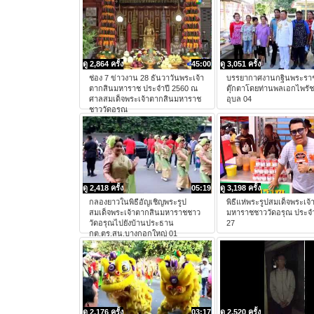
ดู 2,864 ครั้ง
45:00
ดู 3,051 ครั้ง
ช่อง 7 ข่าวงาน 28 ธันวาวันพระเจ้า
บรรยากาศงานกฐินพระรา
ตากสินมหาราช ประจำปี 2560 ณ
ตุ๊กตาโดยท่านพลเอกไพรัช
ศาลสมเด็จพระเจ้าตากสินมหาราช
อุบล 04
ชาววัดอรุณ
ดู 2,418 ครั้ง
05:19
ดู 3,198 ครั้ง
กลองยาวในพิธีอัญเชิญพระรูป
พิธีแห่พระรูปสมเด็จพระเจ
สมเด็จพระเจ้าตากสินมหาราชชาว
มหาราชชาววัดอรุณ ประจำ
วัดอรุณไปยังบ้านประธาน
27
กต.ตร.สน.บางกอกใหญ่ 01
ดู 2,176 ครั้ง
03:17
ดู 2,520 ครั้ง