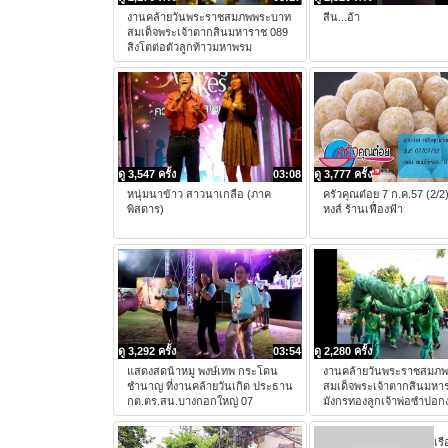
งานคล้ายวันพระราชสมภพพระบาท
สีน...อ้า
สมเด็จพระเจ้าตากสินมหาราช 089
สิงโตต่อตัวลูกท้าวมหาพรม
ดู 3,547 ครั้ง
03:08
ดู 3,777 ครั้ง
หนุ่มนาข้าว สาวนาเกลือ (ภาค
ครัวคุณต๋อย 7 ก.ค.57 (2/
พิสดาร)
หงส์ ร้านเฟื่องฟ้า
ดู 3,292 ครั้ง
03:54
ดู 2,280 ครั้ง
แสดงสดน้าหมู พงษ์เทพ กระโดน
งานคล้ายวันพระราชสมภ
ชำนาญ ที่งานคล้ายวันเกิด ประธาน
สมเด็จพระเจ้าตากสินมหา
กต.ตร.สน.บางกอกใหญ่ 07
มังกรทองลูกเจ้าพ่อซำปอก
เร