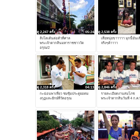
ดู 2,247 ครั้ง
05:24
ดู 2,538 ครั้ง
สิงโตเต้นต่อตัวที่ศาล
เสี่ยหนุ่ยขาาาาา มุกนี้มัน
พระเจ้าตากสินมหาราชชาววัด
จริงๆค้าาาา
อรุณ/2
ดู 2,318 ครั้ง
04:13
ดู 2,846 ครั้ง
กะฉ่อนพาเที่ยว ชมซุ้มประตูยอดม
รายละเอียดงานสมโภช
งกุฏและยักษ์ที่วัดอรุณ
พระเจ้าตากสินวันที่ 4 ก.ค.ท