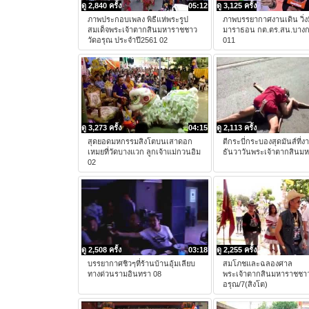
ดู 2,840 ครั้ง
05:12
ดู 3,125 ครั้ง
ภาพประกอบเพลง พิธีแห่พระรูป
ภาพบรรยากาศงานเดิน วิ่งม
สมเด็จพระเจ้าตากสินมหาราชชาว
มาราธอน กต.ตร.สน.บาง
วัดอรุณ ประจำปี2561 02
011
ดู 3,273 ครั้ง
04:15
ดู 2,113 ครั้ง
สุดยอดมหกรรมสิงโตบนเสาดอก
ตีกระบี่กระบองสุดมันส์ที่ง
เหมยที่วัดบางแวก ลูกเจ้าแม่กวนอิม
ธันวาวันพระเจ้าตากสินม
02
ดู 2,508 ครั้ง
03:18
ดู 2,255 ครั้ง
บรรยากาศชิวๆที่ร้านบ้านอุ้มเลียบ
สมโภชและฉลองศาล
ทางด่วนรามอินทรา 08
พระเจ้าตากสินมหาราชชาว
อรุณ/7(สิงโต)