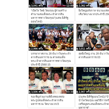
ดู 3,041 ครั้ง
12:00
ดู 2,362 ครั้ง
"เปิดใจ วิทย์ วัดอรุณ ผู้ร่วมสร้าง
ยิ่งใหญ่อลังกาล ขบวนแห่ห
ตำนานสมเด็จพระเจ้าตากสิน
เสือวัดบางแวกประจำปี 25
มหาราชชาววัดอรุณ"(นสพ.นิติรัฐ
ออนไลน์)
ดู 2,996 ครั้ง
03:36
ดู 3,011 ครั้ง
บรรยากาศงาน 28 ธันวาวันพระเจ้า
สุดยิ่งใหญ่ งาน 28 ธันวาวั
ตากสินมหาราช ณ ศาลสมเด็จ
ตากสินมหาราช 03
พระเจ้าตากสินมหาราชชาววัดอรุณ
ประจำปี 2560 15
ดู 3,506 ครั้ง
03:33
ดู 2,907 ครั้ง
ขอเชิญร่วมงานพิธีเททองหล่อ
((นสพ.นิติรัฐออนไลน์))"ป๋า
พระรูปสมเด็จพระเจ้าตากสิน
ป๋าโตวัดอรุณ เผยวิธีการสร
มหาราช ณ วัดบางแวก/3
เหรียญพระสมเด็จพระเจ้าต
มหาราช"