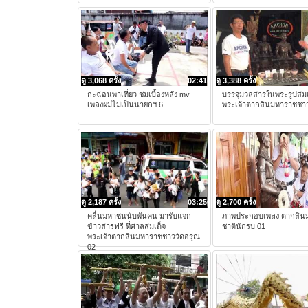
ดู 3,068 ครั้ง
02:41
ดู 3,388 ครั้ง
กะฉ่อนพาเที่ยว ชมเบื้องหลัง mv
บรรจุมวลสารในพระรูปสมเ
เพลงผมไม่เป็นนายกฯ 6
พระเจ้าตากสินมหาราชชาว
ดู 2,187 ครั้ง
03:25
ดู 2,700 ครั้ง
คลื่นมหาชนนับพันคน มารับแจก
ภาพประกอบเพลง ตากสิน
ข้าวสารฟรี ที่ศาลสมเด็จ
ชาตินักรบ 01
พระเจ้าตากสินมหาราชชาววัดอรุณ
02