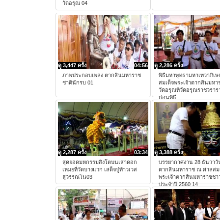
วัดอรุณ 04
ดู 3,447 ครั้ง
04:56
ดู 2,286 ครั้ง
ภาพประกอบเพลง ตากสินมหาราช
พิธีมหาพุทธามหาเทวาภิเษ
ชาตินักรบ 01
สมเด็จพระเจ้าตากสินมหา
วัดอรุณที่วัดอรุณราชวราร
ก่อนพิธี
ดู 2,287 ครั้ง
03:34
ดู 3,388 ครั้ง
สุดยอดมหกรรมสิงโตบนเสาดอก
บรรยากาศงาน 28 ธันวาวั
เหมยที่วัดบางแวก เสด็จปู่ท้าวเวส
ตากสินมหาราช ณ ศาลสมเ
สุวรรณโน03
พระเจ้าตากสินมหาราชชาว
ประจำปี 2560 14