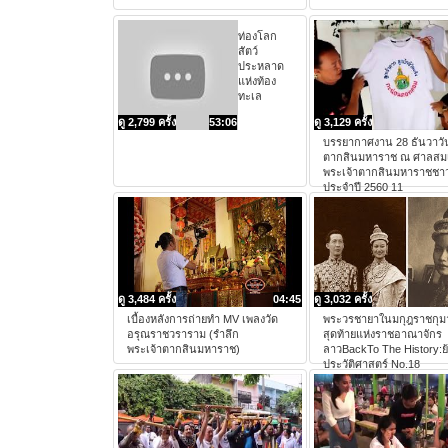
ท่องโลก
สัตว์
ประหลาด
แห่งท้อง
ทะเล
ดู 2,799 ครั้ง
53:06
ดู 3,129 ครั้ง
บรรยากาศงาน 28 ธันวาวั
ตากสินมหาราช ณ ศาลสมเ
พระเจ้าตากสินมหาราชชาว
ประจำปี 2560 11
ดู 3,484 ครั้ง
04:45
ดู 3,032 ครั้ง
เบื้องหลังการถ่ายทำ MV เพลงวัด
พระวรชายาในมกุฎราชกุม
อรุณราชวราราม (รําลึก
สุดท้ายแห่งราชอาณาจักร
พระเจ้าตากสินมหาราช)
ลาวBackTo The History:ย
ประวัติศาสตร์ No.18