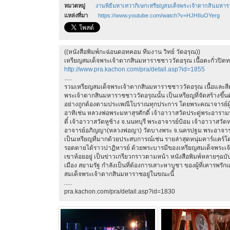
หมวดหมู่
งานพิธีมหาเทวาภิเษกเหรียญสมเด็จพระเจ้าตากสินมหา
แหล่งที่มา
https://www.youtube.com/watch?v=HJHIIuOYerg
((หนังสือพิมพ์กะฉ่อนดอทคอม ทีมงาน วิทย์ วัดอรุณ))
เหรียญสมเด็จพระเจ้าตากสินมหาราชชาววัดอรุณ เนื้อตะกั่วปิดท
http://www.pra.kachon.com/pra/detail.asp?id=1855
.....
รวมเหรียญสมเด็จพระเจ้าตากสินมหาราชชาววัดอรุณ เนื้อและสีต
พระเจ้าตากสินมหาราชชาววัดอรุณนั้น เป็นเหรียญที่จัดสร้างขึ้นด้
อย่างถูกต้องตามประเพณีโบราณทุกประการ โดยพระคณาจารย์ผู้เ
อาทิเช่น หลวงพ่อพระมหาสุรศักดิ์ เจ้าอาวาสวัดประดู่พระอาร
ตี๋ เจ้าอาวาสวัดหูช้าง จ.นนทบุรี พระอาจารย์ป้อม เจ้าอาวาสวัด
อาจารย์อภิญญา(หลวงพ่อญา) วัดบางพระ จ.นครปฐม พระอาจารย์
เป็นเหรียญที่มากด้วยประสบการณ์เช่น รายล่าสุดหนุ่มคาร์แคร์
รอดตายได้ราวปาฏิหารย์ ด้วยพระบารมีของเหรียญสมเด็จพระเจ
เขาห้อยอยู่ เป็นข่าวเกรียวกราวตามหน้า หนังสือพิมพ์หลายๆฉบับ
เมือง สยามรัฐ กำลังเป็นที่ต้องการเสาะหาบูชา ของผู้ที่เคารพร
สมเด็จพระเจ้าตากสินมหาราชอยู่ในขณะนี้
.....
pra.kachon.com/pra/detail.asp?id=1830