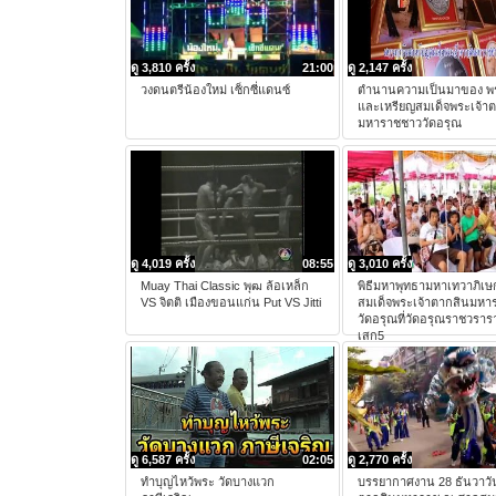
ดู 3,810 ครั้ง
21:00
ดู 2,147 ครั้ง
วงดนตรีน้องใหม่ เซ็กซี่แดนซ์
ตำนานความเป็นมาของ พร
และเหรียญสมเด็จพระเจ้า
มหาราชชาววัดอรุณ
ดู 4,019 ครั้ง
08:55
ดู 3,010 ครั้ง
Muay Thai Classic พุฒ ล้อเหล็ก
พิธีมหาพุทธามหาเทวาภิเษ
VS จิตติ เมืองขอนแก่น Put VS Jitti
สมเด็จพระเจ้าตากสินมหา
วัดอรุณที่วัดอรุณราชวราร
เสก5
ดู 6,587 ครั้ง
02:05
ดู 2,770 ครั้ง
ทำบุญไหว้พระ วัดบางแวก
บรรยากาศงาน 28 ธันวาวั