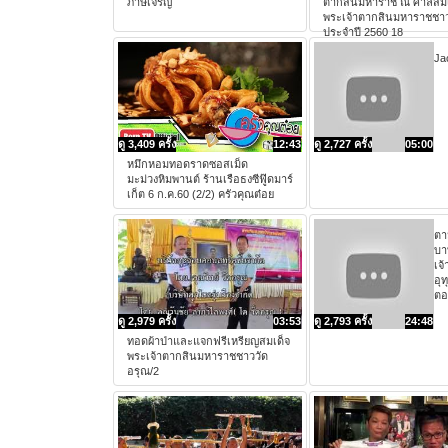
ภาษีเจริญ
ตากสินมหาราช ณ ศาลสมเ
พระเจ้าตากสินมหาราชชาว
ประจำปี 2560 18
Ja
ดู 3,409 ครั้ง
12:43
ดู 2,727 ครั้ง
05:00
หมึกหอมทอดราดซอสเม็ด
มะม่วงหิมพานต์ ร้านเรือธงซีฟู๊ดมาร์
เก็ต 6 ก.ค.60 (2/2) ครัวคุณต๋อย
ตา
บา
เจ้
อุ
ตอ
ดู 2,979 ครั้ง
03:53
ดู 2,793 ครั้ง
24:48
ทอดผ้าป่าและแจกฟรีเหรียญสมเด็จ
พระเจ้าตากสินมหาราชชาววัด
อรุณ/2