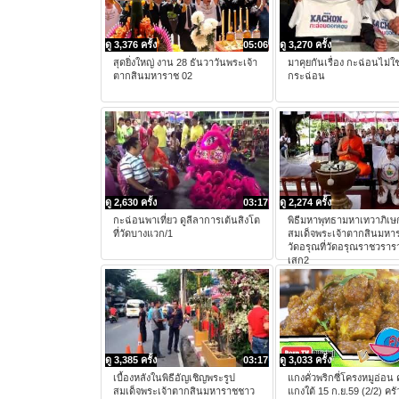
ดู 3,376 ครั้ง
05:06
ดู 3,270 ครั้ง
สุดยิ่งใหญ่ งาน 28 ธันวาวันพระเจ้า
มาคุยกันเรื่อง กะฉ่อนไม่ใช
ตากสินมหาราช 02
กระฉ่อน
ดู 2,630 ครั้ง
03:17
ดู 2,274 ครั้ง
กะฉ่อนพาเที่ยว ดูลีลาการเต้นสิงโต
พิธีมหาพุทธามหาเทวาภิเษ
ที่วัดบางแวก/1
สมเด็จพระเจ้าตากสินมหา
วัดอรุณที่วัดอรุณราชวราร
เสก2
ดู 3,385 ครั้ง
03:17
ดู 3,033 ครั้ง
เบื้องหลังในพิธีอัญเชิญพระรูป
แกงคั่วพริกซี่โครงหมูอ่อน
สมเด็จพระเจ้าตากสินมหาราชชาว
แกงใต้ 15 ก.ย.59 (2/2) คร