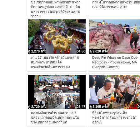
ขอเชิญร่วมพิธีมหาพุทธามหาเทวา
กาแฟโบราณมังกรบินที่งานเหยี่ย
ภิเษกพระรูปสมเด็จพระเจ้าตากสิน
เวหามินิมาราธอน 2015
มหาราชชาววัดอรุณที่วัดอรุณราช
วาราม
ดู 2,276 ครั้ง
04:50
ดู 9,026 ครั้ง
0
งาน 17 เมษาวันคล้ายวันพระราช
Dead Fin Whale on Cape Cod-
สมภพพระบาทสมเด็จ
Necropsy -Provincetown, MA
พระเจ้าตากสินมหาราข 03
(Graphic Content)
ดู 2,729 ครั้ง
03:47
ดู 3,165 ครั้ง
0
กองบังคับการตำรวจนครบาล 7
พิธีสมโภชพระรูปสมเด็จ
ปล่อยแถวลดอุบัติเหตุทางถนนใน
พระเจ้าตากสินมหาราชชาววัด
ช่วงเทศกาลวันสงกรานต์
อรุณ/5