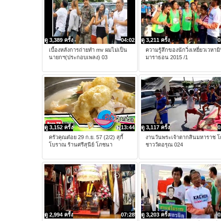
ดู 3,389 ครั้ง
04:02
ดู 3,211 ครั้ง
0
เบื้องหลังการถ่ายทำ mv ผมไม่เป็น
ความรู้สึกของนักวิ่งเหยี่ยวเวหามิ
นายกฯ(ประกอบเพลง) 03
มาราธอน 2015 /1
ดู 3,152 ครั้ง
13:44
ดู 3,117 ครั้ง
0
ครัวคุณต๋อย 29 ก.ย. 57 (2/2) สุกี้
งานวันพระเจ้าตากสินมหาราช โ
โบราณ ร้านศรีสุนีย์ โภชนา
ชาววัดอรุณ 024
ดู 2,994 ครั้ง
07:28
ดู 3,203 ครั้ง
0