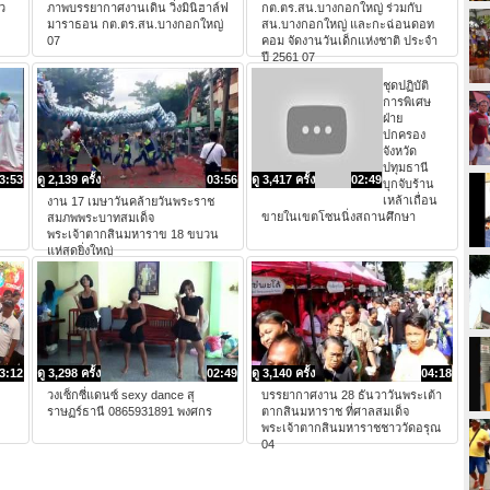
ว
ภาพบรรยากาศงานเดิน วิ่งมินิฮาล์ฟ
กต.ตร.สน.บางกอกใหญ่ ร่วมกับ
มาราธอน กต.ตร.สน.บางกอกใหญ่
สน.บางกอกใหญ่ และกะฉ่อนดอท
07
คอม จัดงานวันเด็กแห่งชาติ ประจำ
ปี 2561 07
ชุดปฏิบัติ
การพิเศษ
ฝ่าย
ปกครอง
จังหวัด
ปทุมธานี
3:53
ดู 2,139 ครั้ง
03:56
ดู 3,417 ครั้ง
02:49
บุกจับร้าน
เหล้าเถื่อน
งาน 17 เมษาวันคล้ายวันพระราช
ขายในเขตโซนนิ่งสถานศึกษา
สมภพพระบาทสมเด็จ
พระเจ้าตากสินมหาราข 18 ขบวน
แห่สุดยิ่งใหญ่
3:12
ดู 3,298 ครั้ง
02:49
ดู 3,140 ครั้ง
04:18
วงเซ็กซี่แดนซ์ sexy dance สุ
บรรยากาศงาน 28 ธันวาวันพระเต้า
ราษฏร์ธานี 0865931891 พงศกร
ตากสินมหาราช ที่ศาลสมเด็จ
พระเจ้าตากสินมหาราชชาววัดอรุณ
04