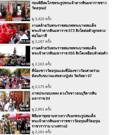
ก่อนพิธีสมโภชพระรูปพระเจ้าตากสินมหาราชชาว
วัดอรุณ/2
01:19
ดู 3,420 ครั้ง
งานคล้ายวันพระราชสมภพพระบาทสมเด็จ
พระเจ้าตากสินมหาราช 073 สิงโตต่อตัวลูกหลวง
พ่อโอภาสี
03:50
ดู 3,187 ครั้ง
งานคล้ายวันพระราชสมภพพระบาทสมเด็จ
พระเจ้าตากสินมหาราช 055 สิงโตเหยียบหัวต่อตัว
02:59
ดู 2,163 ครั้ง
พี่น้องชาววัดอรุณและพี่น้องชาววัดเศวตร่วม
ต้อนรับขบวนแห่หลวงปู่เส่ง วัดกัลยา 07
03:09
ดู 2,175 ครั้ง
ภาพประกอบเพลง ดวงใจชาวธนบุรีตากสิน
มหาราช 04
05:07
ดู 2,961 ครั้ง
พิธีมหาพุทธามหาเทวาภิเษกพระรูปสมเด็จ
พระเจ้าตากสินมหาราชชาววัดอรุณที่วัดอรุณ
ราชวราราม บวงสรวง2
02:50
ดู 2,161 ครั้ง