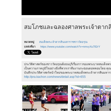
สมโภชและฉลองศาลพระเจ้าตากสิ
หมวดหมู่
สมเด็จพระเจ้าตากสินมหาราชชาววัดอรุณ
แหล่งที่มา
https://www.youtube.com/watch?v=nmvyXu782rY
ประวัติศาสตร์ของชาววัดอรุณฝั่งธนบุรีเรื่องราวของพระบาทสมเด็จพระ
เป็นความภาคภูมิใจอย่างยิ่งที่พวกเราทีมงานกะฉ่อนดอทคอมโดย คุณวิท
บันทึกประวัติศาสตร์หน้าใหม่ของพระบาทสมเด็จพระเจ้าตากสินมหาร
http://pra.kachon.com/news/detail.asp?id=655
ดู 2,115 ครั้ง
04:16
ดู 2,290 ครั้ง
0