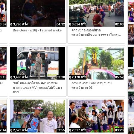
3:57
ดู 3,796 ครั้ง
04:32
ดู 3,614 ครั้ง
02:03
นิ
Bee Gees (7/16) - I started a joke
ตีกระบี่กระบองที่ศาล
พระเจ้าตากสินมหาราชชาววัดอรุณ
3:15
ดู 3,490 ครั้ง
02:28
ดู 2,170 ครั้ง
05:57
ดย
"ผมไม่ฟังแล้วใครจะฟัง" บางช่วง
ภาพประกอบเพลง ตำนานรบ
บางตอนของ MV เพลงผมไม่เป็นนา
พระเจ้าตาก 01
ยกฯ
2:44
ดู 2,523 ครั้ง
03:55
ดู 2,317 ครั้ง
03:28