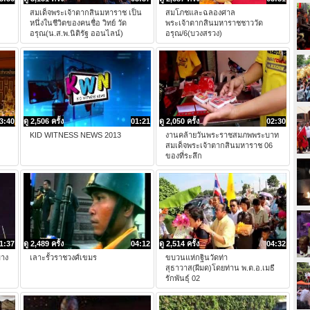
สมเด็จพระเจ้าตากสินมหาราช เป็น
สมโภชและฉลองศาล
หนึ่งในชีวิตของคนชื่อ วิทย์ วัด
พระเจ้าตากสินมหาราชชาววัด
อรุณ(น.ส.พ.นิติรัฐ ออนไลน์)
อรุณ/6(บวงสรวง)
3:40
ดู 2,506 ครั้ง
01:21
ดู 2,050 ครั้ง
02:30
KID WITNESS NEWS 2013
งานคล้ายวันพระราชสมภพพระบาท
สมเด็จพระเจ้าตากสินมหาราช 06
ของที่ระลึก
1:37
ดู 2,489 ครั้ง
04:12
ดู 2,514 ครั้ง
04:32
บาง
เลาะรั้วราชวงศ์เขมร
ขบวนแห่กฐินวัดท่า
สุธาวาส(ผีมด)โดยท่าน พ.ต.อ.เมธี
รักพันธุ์ 02