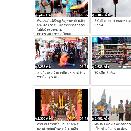
ดู 2,359 ครั้ง
02:56
ดู 3,185 ครั้ง
พินแคนในพิธีอัญเชิญพระรูปสมเด็จ
สิงโตไต่ยอดกระบอกหวาดเ
พระเจ้าตากสินมหาราชชาววัดอรุณ
มาก/4
ไปยังบ้านประธาน
กต.ตร.สน.บางกอกใหญ่ 01
ดู 2,235 ครั้ง
02:44
ดู 2,633 ครั้ง
งานวันพระเจ้าตากสินมหาราช โดย
โป้งเดียวลืมตื่น
ชาววัดอรุณ 019
ดู 2,380 ครั้ง
04:43
ดู 3,481 ครั้ง
ตำนานความเป็นมาของ พระรูป
MV เพลงพระเจ้าตากชาววั
และศาลสมเด็จพระเจ้าตากสิน
เปี๊ยกข้าวปุ้น by กะฉ่อน