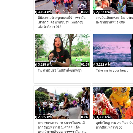
ดู 3,104 ครั้ง
03:26
ดู 2,187 ครั้ง
พี่น้องชาววัดอรุณและพี่น้องชาววัด
งานวันเด็กแห่งชาติชาววั
เศวตร่วมต้อนรับขบวนแห่หลวงปู่
มะขามบ้านหม้อ 009
เส่ง วัดกัลยา 012
ดู 3,825 ครั้ง
01:37
ดู 3,222 ครั้ง
Tip ถ่ายรูป23 โพสท่านั่งบนหญ้า
Take me to your heart
ดู 2,835 ครั้ง
03:49
ดู 3,398 ครั้ง
บรรยากาศงาน 28 ธันวาวันพระเจ้า
สุดยิ่งใหญ่ งาน 28 ธันวาวั
ตากสินมหาราช ณ ศาลสมเด็จ
ตากสินมหาราช 05
พระเจ้าตากสินมหาราชชาววัดอรุณ