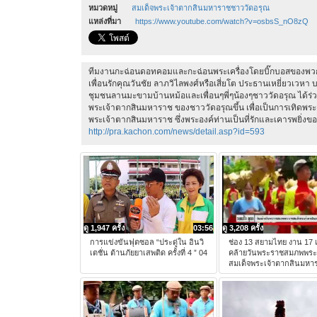
หมวดหมู่
สมเด็จพระเจ้าตากสินมหาราชชาววัดอรุณ
แหล่งที่มา
https://www.youtube.com/watch?v=osbsS_nO8zQ
ทีมงานกะฉ่อนดอทคอมและกะฉ่อนพระเครื่องโดยบิ๊กบอสของพวกเร
เพื่อนรักคุณวันชัย ลาภวิไลพงศ์หรือเสี่ยโต ประธานเหยี่ยวเวหา
ชุมชนลานมะขามบ้านหม้อและเพื่อนๆพี่ๆน้องๆชาววัดอรุณ ได้ร่ว
พระเจ้าตากสินมหาราช ของชาววัดอรุณขึ้น เพื่อเป็นการเทิดพระเ
พระเจ้าตากสินมหาราช ซึ่งพระองค์ท่านเป็นที่รักและเคารพยิ่ง
http://pra.kachon.com/news/detail.asp?id=593
ดู 1,947 ครั้ง
03:56
ดู 3,208 ครั้ง
การแข่งขันฟุตซอล “ประดู่ใน อินวิ
ช่อง 13 สยามไทย งาน 17 
เตชั่น ต้านภัยยาเสพติด ครั้งที่ 4 ” 04
คล้ายวันพระราชสมภพพร
สมเด็จพระเจ้าตากสินมหา