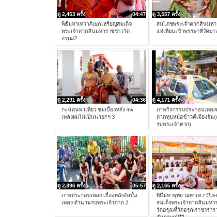
ดู 2,453 ครั้ง
04:47
ดู 3,557 ครั้ง
พิธีมหาเทวาภิเษกเหรียญสมเด็จ
สมโภชพระเจ้าตากสินมห
พระเจ้าตากสินมหาราชชาววัด
แห่เทียนเข้าพรรษาที่วัดบ
อรุณ/2
ดู 2,291 ครั้ง
04:36
ดู 4,171 ครั้ง
กะฉ่อนพาเที่ยว ชมเบื้องหลัง mv
ภาพกิจกรรมประกอบเพลงพ
เพลงผมไม่เป็นนายกฯ 3
ตากทุบหม้อข้าวตีเมืองจั
รบพระเจ้าตาก)
ดู 2,896 ครั้ง
05:57
ดู 2,165 ครั้ง
ภาพประกอบเพลง เบื้องหลังอัลบั้ม
พิธีมหาพุทธามหาเทวาภิเษ
เพลง ตำนานรบพระเจ้าตาก 2
สมเด็จพระเจ้าตากสินมหา
วัดอรุณที่วัดอรุณราชวราร