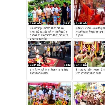
ดู 2,097 ครั้ง
05:13
ดู 2,452 ครั้ง
ประธานชุมชนชาววัดอรุณลาน
พิธีมหาเทวาภิเษกเหรียญสม
มะขามบ้านหม้อ แจ้งความคืบหน้า
พระเจ้าตากสินมหาราชชาว
การก่อสร้างลานชาววัดอรุณร่วมใจ
อรุณ/2
ปลอดยาเสพติด
ดู 2,344 ครั้ง
04:13
ดู 2,418 ครั้ง
งานวันพระเจ้าตากสินมหาราช โดย
รำกลองยาวที่ศาลพระเจ้า
ชาววัดอรุณ 013
มหาราชชาววัดอรุณ 01