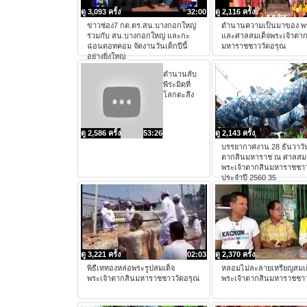
ดู 3,093 ครั้ง
32:00
ดู 2,116 ครั้ง
ข่าวช่อง7 กต.ตร.สน.บางกอกใหญ่
ตำนานความเป็นมาของ พร
ร่วมกับ สน.บางกอกใหญ่ และกะ
และศาลสมเด็จพระเจ้าตาก
ฉ่อนดอทคอม จัดงานวันเด็กปีนี้
มหาราชชาววัดอรุณ
อย่างยิ่งใหญ่
ตำนานลับ
พีระมิดที่
โลกตะลึง
ดู 2,586 ครั้ง
53:26
ดู 2,143 ครั้ง
บรรยากาศงาน 28 ธันวาวั
ตากสินมหาราช ณ ศาลสมเ
พระเจ้าตากสินมหาราชชาว
ประจำปี 2560 35
ดู 3,221 ครั้ง
02:03
ดู 2,370 ครั้ง
พิธีเททองหล่อพระรูปสมเด็จ
หลอมไม่ละลายเหรียญสมเด
พระเจ้าตากสินมหาราชชาววัดอรุณ
พระเจ้าตากสินมหาราชชาว