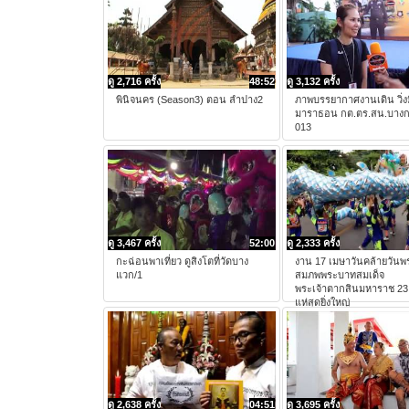
ดู 2,716 ครั้ง
48:52
ดู 3,132 ครั้ง
พินิจนคร (Season3) ตอน ลำปาง2
ภาพบรรยากาศงานเดิน วิ่งม
มาราธอน กต.ตร.สน.บาง
013
ดู 3,467 ครั้ง
52:00
ดู 2,333 ครั้ง
กะฉ่อนพาเที่ยว ดูสิงโตที่วัดบาง
งาน 17 เมษาวันคล้ายวัน
แวก/1
สมภพพระบาทสมเด็จ
พระเจ้าตากสินมหาราช 2
แห่สุดยิ่งใหญ่
ดู 2,638 ครั้ง
04:51
ดู 3,695 ครั้ง