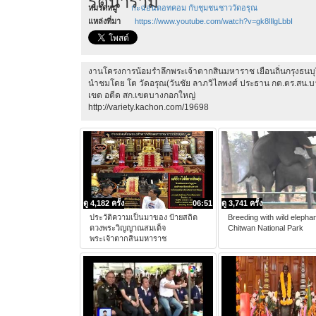
รัตนาราม
หมวดหมู่
กะฉ่อนดอทคอม กับชุมชนชาววัดอรุณ
แหล่งที่มา
https://www.youtube.com/watch?v=gk8lIlgLbbI
งานโครงการน้อมรำลึกพระเจ้าตากสินมหาราช เยือนถิ่นกรุงธนบุร
นำชมโดย โต วัดอรุณ(วันชัย ลาภวิไลพงศ์ ประธาน กต.ตร.สน.บ
เขต อตีด สก.เขตบางกอกใหญ่
http://variety.kachon.com/19698
ดู 4,182 ครั้ง
06:51
ดู 3,741 ครั้ง
ประวัติความเป็นมาของ ป้ายสถิต
Breeding with wild elephan
ดวงพระวิญญาณสมเด็จ
Chitwan National Park
พระเจ้าตากสินมหาราช