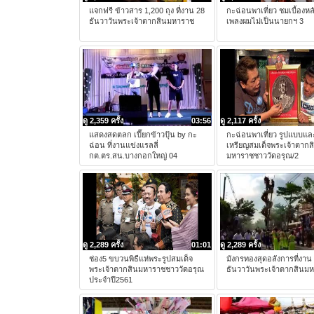
แจกฟรี ข้าวสาร 1,200 ถุง ที่งาน 28
กะฉ่อนพาเที่ยว ชมเบื้องหล
ธันวาวันพระเจ้าตากสินมหาราช
เพลงผมไม่เป็นนายกฯ 3
ดู 2,359 ครั้ง
03:56
ดู 2,117 ครั้ง
แสดงสดตลก เปี๊ยกข้าวปุ้น by กะ
กะฉ่อนพาเที่ยว รูปแบบแล
ฉ่อน ที่งานแข่งแรลลี่
เหรียญสมเด็จพระเจ้าตากส
กต.ตร.สน.บางกอกใหญ่ 04
มหาราชชาววัดอรุณ/2
ดู 2,289 ครั้ง
01:01
ดู 2,289 ครั้ง
ช่อง5 ขบวนพิธีแห่พระรูปสมเด็จ
มังกรทองสุดอลังการที่งาน
พระเจ้าตากสินมหาราชชาววัดอรุณ
ธันวาวันพระเจ้าตากสินม
ประจำปี2561