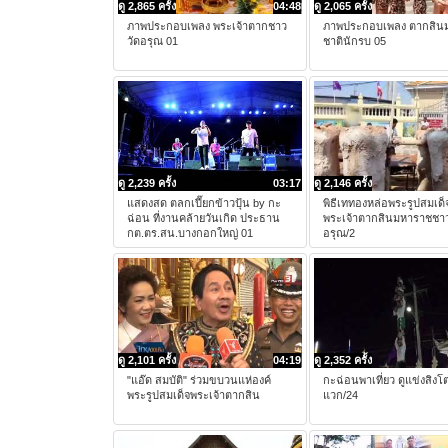
ดู 2,865 ครั้ง
04:48
ดู 2,065 ครั้ง
ภาพประกอบเพลง พระเจ้าตากชาว
ภาพประกอบเพลง ตากสิน
วัดอรุณ 01
ชาตินักรบ 05
ดู 2,239 ครั้ง
03:17
ดู 2,146 ครั้ง
แสดงสด ตลกเปี๊ยกข้าวปุ้น by กะ
พิธีเททองหล่อพระรูปสมเด็
ฉ่อน ที่งานคล้ายวันเกิด ประธาน
พระเจ้าตากสินมหาราชชาว
กต.ตร.สน.บางกอกใหญ่ 01
อรุณ/2
ดู 2,101 ครั้ง
04:19
ดู 2,352 ครั้ง
"แอ๊ด สมบัติ" ร่วมขบวนแห่องค์
กะฉ่อนพาเที่ยว ดูแข่งสิงโต
พระรูปสมเด็จพระเจ้าตากสิน
แวก/24