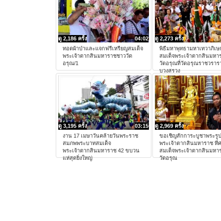
ดู 2,186 ครั้ง
04:02
ดู 2,273 ครั้ง
ทอดผ้าป่าและแจกฟรีเหรียญสมเด็จ
พิธีมหาพุทธามหาเทวาภิเษ
พระเจ้าตากสินมหาราชชาววัด
สมเด็จพระเจ้าตากสินมหา
อรุณ/1
วัดอรุณที่วัดอรุณราชวราร
บวงสรวง
ดู 3,195 ครั้ง
03:15
ดู 2,969 ครั้ง
งาน 17 เมษาวันคล้ายวันพระราช
ขอเชิญสักการะบูชาพระรูป
สมภพพระบาทสมเด็จ
พระเจ้าตากสินมหาราช ที่
พระเจ้าตากสินมหาราช 42 ขบวน
สมเด็จพระเจ้าตากสินมหา
แห่สุดยิ่งใหญ่
วัดอรุณ