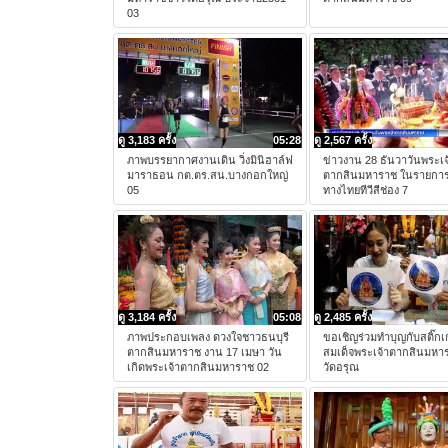
03
ดู 3,183 ครั้ง
05:28
ดู 2,567 ครั้ง
ภาพบรรยากาศงานเดิน วิ่งมินิฮาล์ฟ
ข่าวงาน 28 ธันวาวันพระเจ
มาราธอน กต.ตร.สน.บางกอกใหญ่
ตากสินมหาราช ในรายการ
05
ทางไทยทีวีสีช่อง 7
ดู 3,184 ครั้ง
05:08
ดู 2,485 ครั้ง
ภาพประกอบเพลง ดวงใจชาวธนบุรี
ขอเชิญร่วมทำบุญกับสติ๊กเ
ตากสินมหาราช งาน 17 เมษา วัน
สมเด็จพระเจ้าตากสินมหา
เกิดพระเจ้าตากสินมหาราช 02
วัดอรุณ