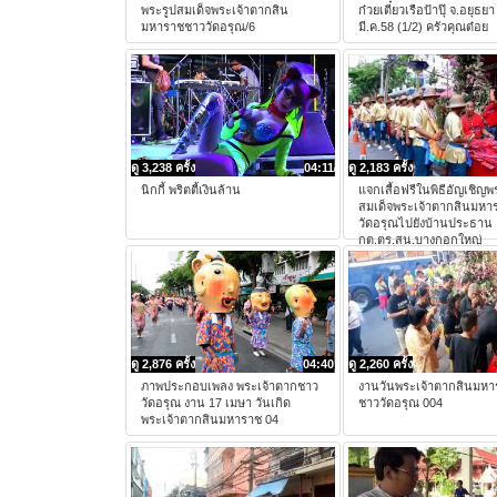
พระรูปสมเด็จพระเจ้าตากสิน
ก๋วยเตี๋ยวเรือป้าปุ๊ จ.อยุธย
มหาราชชาววัดอรุณ/6
มี.ค.58 (1/2) ครัวคุณต๋อย
ดู 3,238 ครั้ง
04:11
ดู 2,183 ครั้ง
นิกกี้ พริตตี้เงินล้าน
แจกเสื้อฟรีในพิธีอัญเชิญพ
สมเด็จพระเจ้าตากสินมหา
วัดอรุณไปยังบ้านประธาน
กต.ตร.สน.บางกอกใหญ่
ดู 2,876 ครั้ง
04:40
ดู 2,260 ครั้ง
ภาพประกอบเพลง พระเจ้าตากชาว
งานวันพระเจ้าตากสินมหา
วัดอรุณ งาน 17 เมษา วันเกิด
ชาววัดอรุณ 004
พระเจ้าตากสินมหาราช 04