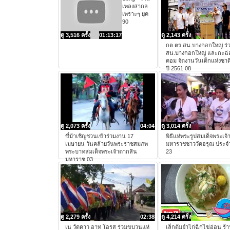
เพลงสากล
เพราะๆ ยุค
90
ดู 3,516 ครั้ง
01:13:17
ดู 2,143 ครั้ง
กต.ตร.สน.บางกอกใหญ่ ร่
สน.บางกอกใหญ่ และกะฉ
คอม จัดงานวันเด็กแห่งชาต
ปี 2561 08
ดู 2,073 ครั้ง
04:04
ดู 3,014 ครั้ง
ขี่ม้าเชิญชวนเข้าร่วมงาน 17
พิธีแห่พระรูปสมเด็จพระเจ
เมษายน วันคล้ายวันพระราชสมภพ
มหาราชชาววัดอรุณ ประจำ
พระบาทสมเด็จพระเจ้าตากสิน
23
มหาราช 03
ดู 2,279 ครั้ง
02:38
ดู 4,214 ครั้ง
เน วัดดาว อาท โอรส ร่วมขบวนแห่
เล็กต้มยำไก่ฉีกไข่อ่อน ร้