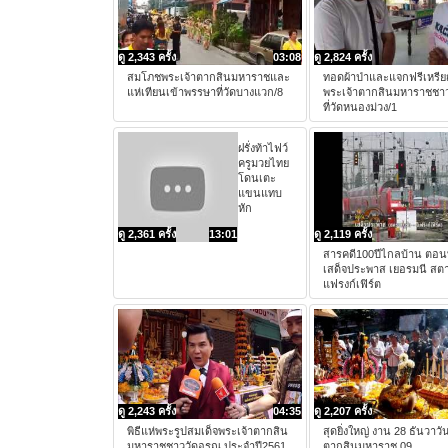
ดู 2,343 ครั้ง
03:08
ดู 2,824 ครั้ง
สมโภชพระเจ้าตากสินมหาราชและ
ทอดผ้าป่าและแจกฟรีเหรี
แห่เทียนเข้าพรรษาที่วัดบางแวก/8
พระเจ้าตากสินมหาราชชาว
ที่วัดหนองม่วง/1
ฝรั่งท้าไฟว์
ครูมวยไทย
โดนเตะ
แขนแทบ
หัก
ดู 2,361 ครั้ง
13:01
ดู 2,119 ครั้ง
สารคดี100ปีไกลบ้าน ตอนท
เสด็จประพาส เยอรมนี สตา
แฟรงก์เฟิร์ต
ดู 2,243 ครั้ง
04:35
ดู 2,207 ครั้ง
พิธีแห่พระรูปสมเด็จพระเจ้าตากสิน
สุดยิ่งใหญ่ งาน 28 ธันวาวั
มหาราชชาววัดอรุณ ประจำปี2561
ตากสินมหาราช 09