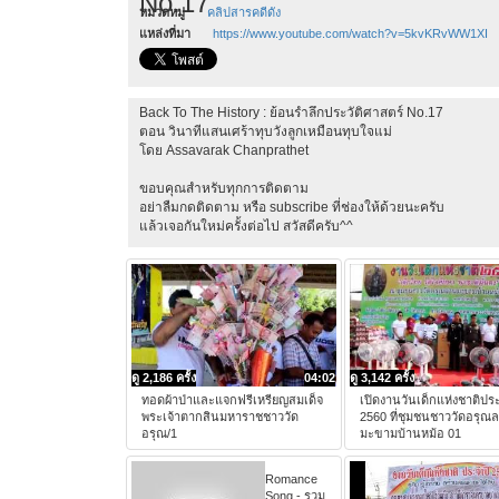
No.17
หมวดหมู่
คลิปสารคดีดัง
แหล่งที่มา
https://www.youtube.com/watch?v=5kvKRvWW1XI
Back To The History : ย้อนรำลึกประวัติศาสตร์ No.17
ตอน วินาทีแสนเศร้าทุบวังลูกเหมือนทุบใจแม่
โดย Assavarak Chanprathet
ขอบคุณสำหรับทุกการติดตาม
อย่าลืมกดติดตาม หรือ subscribe ที่ช่องให้ด้วยนะครับ
แล้วเจอกันใหม่ครั้งต่อไป สวัสดีครับ^^
ดู 2,186 ครั้ง
04:02
ดู 3,142 ครั้ง
ทอดผ้าป่าและแจกฟรีเหรียญสมเด็จ
เปิดงานวันเด็กแห่งชาติปร
พระเจ้าตากสินมหาราชชาววัด
2560 ที่ชุมชนชาววัดอรุณ
อรุณ/1
มะขามบ้านหม้อ 01
Romance
Song - รวม