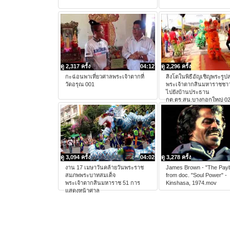
ดู 2,317 ครั้ง
04:12
ดู 2,296 ครั้ง
กะฉ่อนพาเที่ยวศาลพระเจ้าตากที่
สิงโตในพิธีอัญเชิญพระรูป
วัดอรุณ 001
พระเจ้าตากสินมหาราชชาว
ไปยังบ้านประธาน
กต.ตร.สน.บางกอกใหญ่ 0
ดู 3,094 ครั้ง
04:02
ดู 3,278 ครั้ง
งาน 17 เมษาวันคล้ายวันพระราช
James Brown - "The Pay
สมภพพระบาทสมเด็จ
from doc. "Soul Power" -
พระเจ้าตากสินมหาราช 51 การ
Kinshasa, 1974.mov
แสดงหน้าศาล