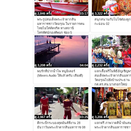
ดู 2,846 ครั้ง
03:17
ดู 3,322 ครั้ง
พระรูปสมเด็จพระเจ้าตากสิน
สนุกสนานกับโบโซ่ต๋องลูก
มหาราชชาววัดอรุณ ในรายการคน
กะฉ่อน 02
ไทยไม่ใส่ดัดจริต ทางสถานี
โทรทัศน์กองทัพบก ช่อง 5
ดู 3,208 ครั้ง
04:04
ดู 2,232 ครั้ง
พบรักที่ปากน้ำโพ หนูมิเตอร์
แจกเสื้อฟรีในพิธีอัญเชิญพ
(Mixers Audio ให้แล้วครับ เสียงดี)
สมเด็จพระเจ้าตากสินมหา
วัดอรุณไปยังบ้านประธาน
กต.ตร.สน.บางกอกใหญ่
ดู 2,967 ครั้ง
03:25
ดู 3,206 ครั้ง
ตีกระบี่กระบองสุดมันส์ที่งาน 28
แจกฟรี ภาพวาดสีน้ำมันสม
ธันวาวันพระเจ้าตากสินมหาราช 08
พระเจ้าตากสินมหาราชชาว