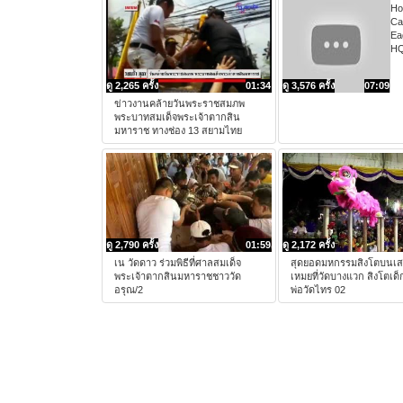
Ho
Cal
Ea
HQ
ดู 2,265 ครั้ง
01:34
ดู 3,576 ครั้ง
07:09
ข่าวงานคล้ายวันพระราชสมภพ
พระบาทสมเด็จพระเจ้าตากสิน
มหาราช ทางช่อง 13 สยามไทย
ดู 2,790 ครั้ง
01:59
ดู 2,172 ครั้ง
เน วัดดาว ร่วมพิธีที่ศาลสมเด็จ
สุดยอดมหกรรมสิงโตบนเ
พระเจ้าตากสินมหาราชชาววัด
เหมยที่วัดบางแวก สิงโตเด็ก
อรุณ/2
พ่อวัดไทร 02