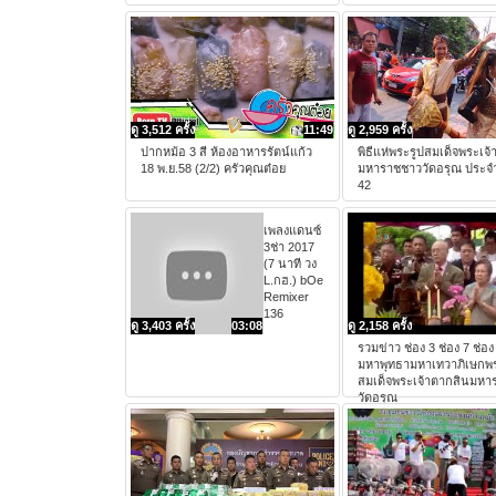
ดู 3,512 ครั้ง
11:49
ดู 2,959 ครั้ง
ปากหม้อ 3 สี ห้องอาหารรัตน์แก้ว
พิธีแห่พระรูปสมเด็จพระเจ
18 พ.ย.58 (2/2) ครัวคุณต๋อย
มหาราชชาววัดอรุณ ประจำ
42
เพลงแดนซ์
3ช่า 2017
(7 นาที วง
L.กฮ.) bOe
Remixer
136
ดู 3,403 ครั้ง
03:08
ดู 2,158 ครั้ง
รวมข่าว ช่อง 3 ช่อง 7 ช่อง 
มหาพุทธามหาเทวาภิเษกพร
สมเด็จพระเจ้าตากสินมหา
วัดอรุณ