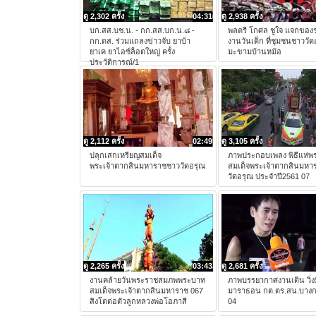
ดู 2,302 ครั้ง
04:31
ดู 2,938 ครั้ง
บก.สส.บช.น. - กก.สส.บก.น.๘ -
พลตรี โกศล ชูใจ แจกของร
กก.ดส. ร่วมแถลงข่าวจับ ยาบ้า
งานวันเด็ก ที่ชุมชนชาววั
ยาเค ยาไอซ์ล็อตใหญ่ ครั้ง
มะขามบ้านหม้อ
ประวัติการณ์/1
ดู 2,112 ครั้ง
02:49
ดู 3,105 ครั้ง
ปลุกเสกเหรียญสมเด็จ
ภาพประกอบเพลง พิธีแห่พร
พระเจ้าตากสินมหาราชชาววัดอรุณ
สมเด็จพระเจ้าตากสินมหา
วัดอรุณ ประจำปี2561 07
ดู 2,265 ครั้ง
03:43
ดู 2,681 ครั้ง
งานคล้ายวันพระราชสมภพพระบาท
ภาพบรรยากาศงานเดิน วิ่งม
สมเด็จพระเจ้าตากสินมหาราช 067
มาราธอน กต.ตร.สน.บาง
สิงโตต่อตัวลูกหลวงพ่อโอภาสี
04