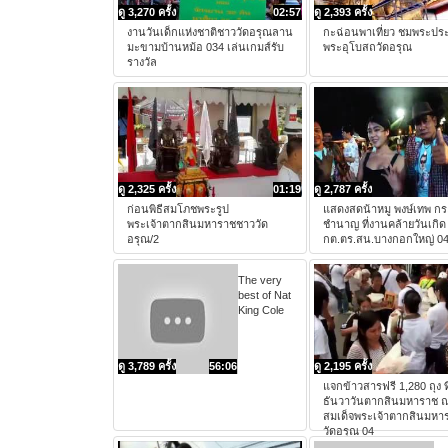
ดู 3,270 ครั้ง
02:57
ดู 2,393 ครั้ง
งานวันเด็กแห่งชาติชาววัดอรุณลาน
กะฉ่อนพาเที่ยว ชมพระป
มะขามบ้านหม้อ 034 เล่นเกมส์รับ
พระอุโบสถวัดอรุณ
รางวัล
ดู 2,325 ครั้ง
01:19
ดู 2,787 ครั้ง
ก่อนพิธีสมโภชพระรูป
แสดงสดน้าหมู พงษ์เทพ ก
พระเจ้าตากสินมหาราชชาววัด
ชำนาญ ที่งานคล้ายวันเกิ
อรุณ/2
กต.ตร.สน.บางกอกใหญ่ 0
The very
best of Nat
King Cole
ดู 3,789 ครั้ง
56:06
ดู 2,195 ครั้ง
แจกข้าวสารฟรี 1,280 ถุง ท
ธันวาวันตากสินมหาราช 
สมเด็จพระเจ้าตากสินมหา
วัดอรุณ 04