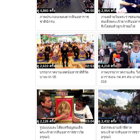
ดู 4,860 ครั้ง
04:50
ดู 2,954 ครั้ง
ภาพประกอบเพลงตากสินมหาราช
งานคล้ายวันพระราชสมภ
ชาตินักรบ
สมเด็จพระเจ้าตากสินมหา
สิงโตต่อตัวลูกเจ้าพ่อไฟ
ดู 2,610 ครั้ง
02:53
ดู 4,218 ครั้ง
บรรยากาศงานเทศน์มหาชาติที่วัด
ภาพบรรยากาศงานเดิน วิ่งม
บางแวก 05
มาราธอน กต.ตร.สน.บาง
016
ดู 2,126 ครั้ง
03:04
ดู 2,432 ครั้ง
รูปแบบและโค๊ดเหรียญสมเด็จ
มังกรทะยานฟ้าที่ศาล
พระเจ้าตากสินมหาราชชาววัด
พระเจ้าตากสินมหาราชชาว
อรุณ/1
อรุณ/1