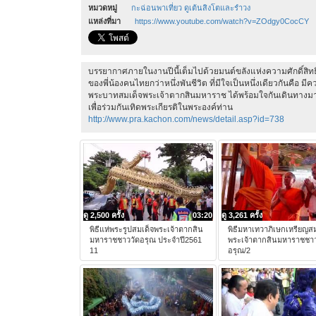
หมวดหมู่
กะฉ่อนพาเที่ยว ดูเต้นสิงโตและรำวง
แหล่งที่มา
https://www.youtube.com/watch?v=ZOdgy0CocCY
บรรยากาศภายในงานปีนี้เต็มไปด้วยมนต์ขลังแห่งความศักดิ์สิทธ
ของพี่น้องคนไทยกว่าหนึ่งพันชีวิต ที่มีใจเป็นหนึ่งเดียวกันคือ 
พระบาทสมเด็จพระเจ้าตากสินมหาราช ได้พร้อมใจกันเดินทางมาร่วมพิ
เพื่อร่วมกันเทิดพระเกียรติในพระองค์ท่าน
http://www.pra.kachon.com/news/detail.asp?id=738
ดู 2,500 ครั้ง
03:20
ดู 3,261 ครั้ง
พิธีแห่พระรูปสมเด็จพระเจ้าตากสิน
พิธีมหาเทวาภิเษกเหรียญสม
มหาราชชาววัดอรุณ ประจำปี2561
พระเจ้าตากสินมหาราชชาว
11
อรุณ/2