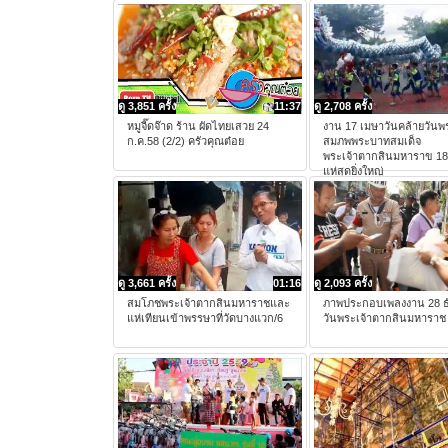
ดู 3,851 ครั้ง
11:37
ดู 2,708 ครั้ง
หมูจี๊ดจ๊าด ร้าน ผัดไทยเสวย 24
งาน 17 เมษาวันคล้ายวัน
ก.ค.58 (2/2) ครัวคุณต๋อย
สมภพพระบาทสมเด็จ
พระเจ้าตากสินมหาราข 1
แห่สุดยิ่งใหญ่
ดู 3,661 ครั้ง
01:16
ดู 2,093 ครั้ง
สมโภชพระเจ้าตากสินมหาราชและ
ภาพประกอบเพลงงาน 28 ธ
แห่เทียนเข้าพรรษาที่วัดบางแวก/6
วันพระเจ้าตากสินมหาราช