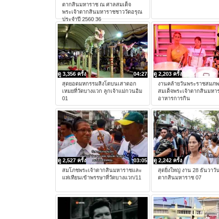
ตากสินมหาราช ณ ศาลสมเด็จ
พระเจ้าตากสินมหาราชชาววัดอรุณ
ประจำปี 2560 36
ดู 3,356 ครั้ง
04:27
ดู 2,203 ครั้ง
สุดยอดมหกรรมสิงโตบนเสาดอก
งานคล้ายวันพระราชสมภ
เหมยที่วัดบางแวก ลูกเจ้าแม่กวนอิม
สมเด็จพระเจ้าตากสินมหา
01
อาหารการกิน
ดู 2,527 ครั้ง
03:05
ดู 2,242 ครั้ง
สมโภชพระเจ้าตากสินมหาราชและ
สุดยิ่งใหญ่ งาน 28 ธันวาวั
แห่เทียนเข้าพรรษาที่วัดบางแวก/11
ตากสินมหาราช 07