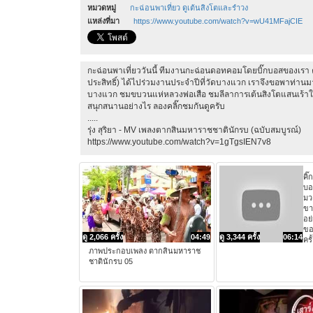
หมวดหมู่
กะฉ่อนพาเที่ยว ดูเต้นสิงโตและรำวง
แหล่งที่มา
https://www.youtube.com/watch?v=wU41MFajCIE
กะฉ่อนพาเที่ยววันนี้ ทีมงานกะฉ่อนดอทคอมโดยบิ๊กบอสของเรา คุณ
ประสิทธิ์) ได้ไปร่วมงานประจำปีที่วัดบางแวก เราจึงขอพาท่าน
บางแวก ชมขบวนแห่หลวงพ่อเสือ ชมลีลาการเต้นสิงโตแสนเร
สนุกสนานอย่างไร ลองคลิ๊กชมกันดูครับ
.....
รุ่ง สุริยา - MV เพลงตากสินมหาราชชาตินักรบ (ฉบับสมบูรณ์)
https://www.youtube.com/watch?v=1gTgsIEN7v8
คิ๊
บอ
มว
ขา
อย
ขอ
ดู 2,066 ครั้ง
04:49
ดู 3,344 ครั้ง
06:14
ครั
ภาพประกอบเพลง ตากสินมหาราช
ชาตินักรบ 05