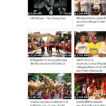
ดู 3,334 ครั้ง
03:20
ดู 2,146 ครั้ง
Cliff Richard - The Young Ones
พิธีเททองหล่อพระรูปสมเด็
พระเจ้าตากสินมหาราชชาว
อรุณ/2
ดู 3,119 ครั้ง
02:58
ดู 2,741 ครั้ง
ยิ่งใหญ่อลังกาล ขบวนแห่หลวงพ่อ
เปิดใจ ประธาน
เสือวัดบางแวกประจำปี 2560 10
กต.ตร.สน.บางกอกใหญ่ ผู้ร
เหรียญสมเด็จพระเจ้าตากส
มหาราชชาววัดอรุณ 03
ดู 2,381 ครั้ง
04:51
ดู 2,120 ครั้ง
ภาพประกอบเพลง ตากสินมหาราช
ตรุษจีนปีนี้ที่ ศาลสมเด็จ
ชาตินักรบ งาน 17 เมษา วันเกิด
พระเจ้าตากสินมหาราชชาว