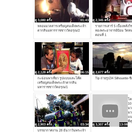
ดู 3,080 ครั้ง
01:43
ดู 2,345 ครั้ง
หลอมมวลสารเหรียญสมเด็จพระเจ้า
รายการเสาร์ 5 เบื้องหลังวิ
ตากสินมหารราชชาววัดอรุณ/2
ทองพระอาจารย์ป้อม วัดหน
ตอนที่ 1
ดู 2,128 ครั้ง
06:15
ดู 2,677 ครั้ง
กะฉ่อนพาเที่ยว รูปแบบและโค๊ด
Tip ถ่ายรูป34 Silhouette-ซ
เหรียญสมเด็จพระเจ้าตากสิน
มหาราชชาววัดอรุณ/1
โค
10
มว
มว
แบ
ที่ส
ดู 2,903 ครั้ง
03:34
ดู 3,307 ครั้ง
13:08
บรรยากาศงาน 28 ธันวาวันพระเจ้า