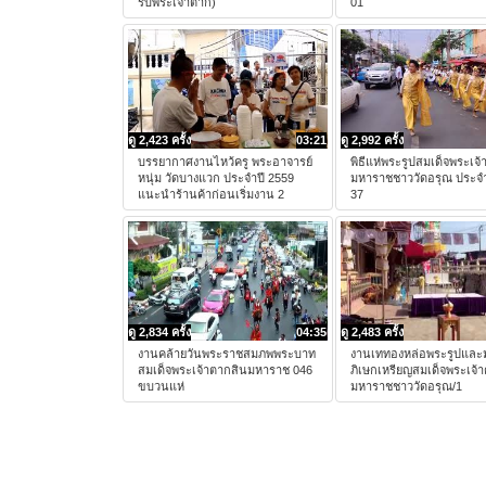
รบพระเจ้าตาก)
01
ดู 2,423 ครั้ง
03:21
ดู 2,992 ครั้ง
บรรยากาศงานไหว้ครู พระอาจารย์
พิธีแห่พระรูปสมเด็จพระเจ
หนุ่ม วัดบางแวก ประจำปี 2559
มหาราชชาววัดอรุณ ประจำ
แนะนำร้านค้าก่อนเริ่มงาน 2
37
ดู 2,834 ครั้ง
04:35
ดู 2,483 ครั้ง
งานคล้ายวันพระราชสมภพพระบาท
งานเททองหล่อพระรูปและ
สมเด็จพระเจ้าตากสินมหาราช 046
ภิเษกเหรียญสมเด็จพระเจ้
ขบวนแห่
มหาราชชาววัดอรุณ/1