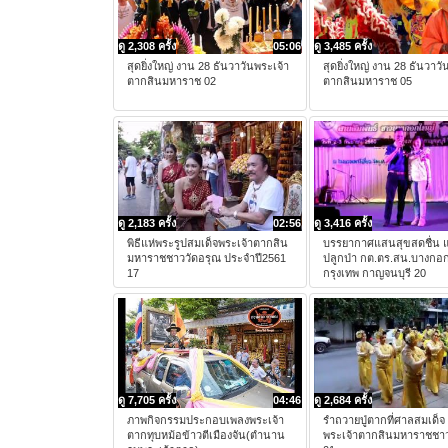
ดู 2,308 ครั้ง
05:06
ดู 3,485 ครั้ง
สุดยิ่งใหญ่ งาน 28 ธันวาวันพระเจ้า
สุดยิ่งใหญ่ งาน 28 ธันวาวั
ตากสินมหาราช 02
ตากสินมหาราช 05
ดู 2,183 ครั้ง
02:56
ดู 3,416 ครั้ง
พิธีแห่พระรูปสมเด็จพระเจ้าตากสิน
บรรยากาศแสนสุขสดชื่น แ
มหาราชชาววัดอรุณ ประจำปี2561
ปลูกป่า กต.ตร.สน.บางกอ
17
กรุงเทพ กาญจนบุรี 20
ดู 7,705 ครั้ง
04:46
ดู 2,684 ครั้ง
ภาพกิจกรรมประกอบเพลงพระเจ้า
รำถวายปู่ตากที่ศาลสมเด็จ
ตากทุบหม้อข้าวตีเมืองจัน(ตำนาน
พระเจ้าตากสินมหาราชชาว