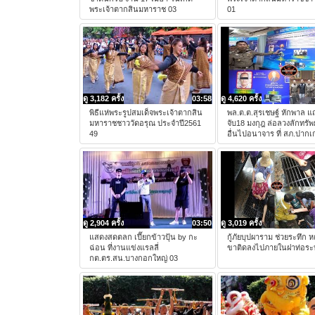
พระเจ้าตากสินมหาราช 03
01
ดู 3,182 ครั้ง
03:58
ดู 4,620 ครั้ง
พิธีแห่พระรูปสมเด็จพระเจ้าตากสิน
พล.ต.ต.สุรเชษฐ์ หักพาล แ
มหาราชชาววัดอรุณ ประจำปี2561
จับ18 มงกุฎ ล่อลวงลักทรัพย์
49
อื่นไปอนาจาร ที่ สภ.ปากเ
ดู 2,904 ครั้ง
03:50
ดู 3,019 ครั้ง
แสดงสดตลก เปี๊ยกข้าวปุ้น by กะ
กู้ภัยบุปผาราม ช่วยระทึก 
ฉ่อน ที่งานแข่งแรลลี่
ขาติดลงไปภายในฝาท่อระ
กต.ตร.สน.บางกอกใหญ่ 03