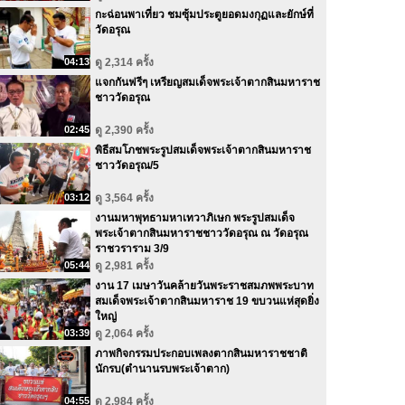
กะฉ่อนพาเที่ยว ชมซุ้มประตูยอดมงกุฏและยักษ์ที่
วัดอรุณ
04:13
ดู 2,314 ครั้ง
แจกกันฟรีๆ เหรียญสมเด็จพระเจ้าตากสินมหาราช
ชาววัดอรุณ
02:45
ดู 2,390 ครั้ง
พิธีสมโภชพระรูปสมเด็จพระเจ้าตากสินมหาราช
ชาววัดอรุณ/5
03:12
ดู 3,564 ครั้ง
งานมหาพุทธามหาเทวาภิเษก พระรูปสมเด็จ
พระเจ้าตากสินมหาราชชาววัดอรุณ ณ วัดอรุณ
ราชวราราม 3/9
05:44
ดู 2,981 ครั้ง
งาน 17 เมษาวันคล้ายวันพระราชสมภพพระบาท
สมเด็จพระเจ้าตากสินมหาราช 19 ขบวนแห่สุดยิ่ง
ใหญ่
03:39
ดู 2,064 ครั้ง
ภาพกิจกรรมประกอบเพลงตากสินมหาราชชาติ
นักรบ(ตำนานรบพระเจ้าตาก)
04:55
ดู 2,984 ครั้ง