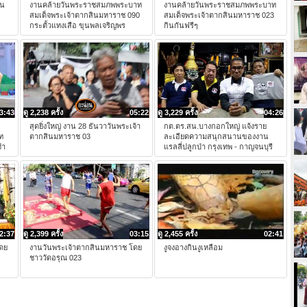
คน
งานคล้ายวันพระราชสมภพพระบาท
งานคล้ายวันพระราชสมภพพระบาท
สมเด็จพระเจ้าตากสินมหาราช 090
สมเด็จพระเจ้าตากสินมหาราช 023
กระตั้วแทงเสือ ขุนพลเจริญพร
กินกันฟรีๆ
3:43
ดู 2,238 ครั้ง
05:22
ดู 3,229 ครั้ง
04:26
สุดยิ่งใหญ่ งาน 28 ธันวาวันพระเจ้า
กต.ตร.สน.บางกอกใหญ่ แจ้งราย
ท
ตากสินมหาราช 03
ละเอียดความสนุกสนานของงาน
จำ
แรลลี่ปลูกป่า กรุงเทพ - กาญจนบุรี
2:37
ดู 2,399 ครั้ง
03:15
ดู 2,455 ครั้ง
02:41
ดย
งานวันพระเจ้าตากสินมหาราช โดย
งูจงอางกินงูเหลือม
ชาววัดอรุณ 023