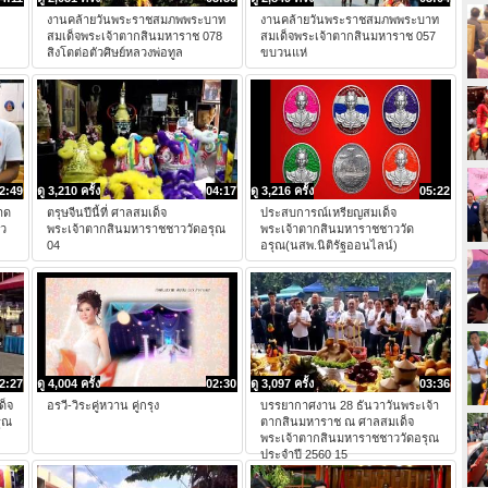
ะ
งานคล้ายวันพระราชสมภพพระบาท
งานคล้ายวันพระราชสมภพพระบาท
สมเด็จพระเจ้าตากสินมหาราช 078
สมเด็จพระเจ้าตากสินมหาราช 057
สิงโตต่อตัวศิษย์หลวงพ่อทูล
ขบวนแห่
2:49
ดู 3,210 ครั้ง
04:17
ดู 3,216 ครั้ง
05:22
าด
ตรุษจีนปีนี้ที่ ศาลสมเด็จ
ประสบการณ์เหรียญสมเด็จ
าว
พระเจ้าตากสินมหาราชชาววัดอรุณ
พระเจ้าตากสินมหาราชชาววัด
04
อรุณ(นสพ.นิติรัฐออนไลน์)
2:27
ดู 4,004 ครั้ง
02:30
ดู 3,097 ครั้ง
03:36
ด็จ
อรวี-วิระคู่หวาน คู่กรุง
บรรยากาศงาน 28 ธันวาวันพระเจ้า
ุณ
ตากสินมหาราช ณ ศาลสมเด็จ
พระเจ้าตากสินมหาราชชาววัดอรุณ
ประจำปี 2560 15