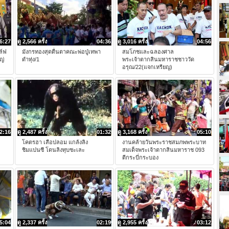
6:27
ดู 2,566 ครั้ง
04:36
ดู 3,016 ครั้ง
04:56
ล์ฟ
มังกรทองสุดตื่นตาคณะพ่อปู่เทพา
สมโภชและฉลองศาล
ญ่
ดำทุ่ง/1
พระเจ้าตากสินมหาราชชาววัด
อรุณ/22(แจกเหรียญ)
2:16
ดู 2,487 ครั้ง
01:32
ดู 3,168 ครั้ง
05:10
โคตรฮา เสือปลอม แกล้งลิง
งานคล้ายวันพระราชสมภพพระบาท
ชิมแปนซี โดนลิงทุบซะเละ
สมเด็จพระเจ้าตากสินมหาราช 093
ตีกระบี่กระบอง
5:04
ดู 2,337 ครั้ง
02:19
ดู 2,955 ครั้ง
03:12