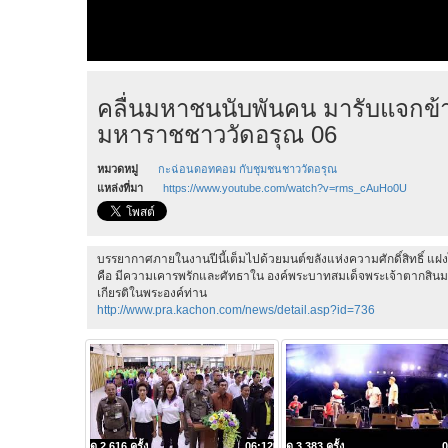
คลื่นมหาชนนับพันคน มารับแจกข้า
มหาราชชาววัดอรุณ 06
หมวดหมู่
กะฉ่อนดอทคอม กับชุมชนชาววัดอรุณ
แหล่งที่มา
https://www.youtube.com/watch?v=rms_cAuHo0U
บรรยากาศภายในงานปีนี้เต็มไปด้วยมนต์ขลังแห่งความศักดิ์สิทธิ์ แฝงไป
คือ มีความเคารพรักและศัทธาใน องค์พระบาทสมเด็จพระเจ้าตากสินมหาราช 
เกียรติในพระองค์ท่าน
http://www.pra.kachon.com/news/detail.asp?id=736
ดู 2,616 ครั้ง
06:12
ดู 3,383 ครั้ง
0