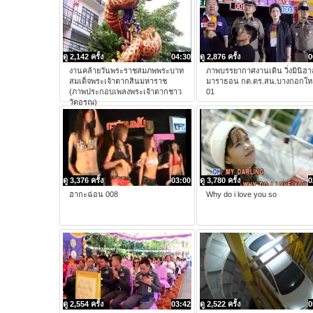
ดู 2,142 ครั้ง
04:30
ดู 2,876 ครั้ง
0
งานคล้ายวันพระราชสมภพพระบาท
ภาพบรรยากาศงานเดิน วิ่งมินิฮา
สมเด็จพระเจ้าตากสินมหาราช
มาราธอน กต.ตร.สน.บางกอกให
(ภาพประกอบเพลงพระเจ้าตากชาว
01
วัดอรุณ)
ดู 3,376 ครั้ง
03:00
ดู 3,780 ครั้ง
0
ฮากะฉ่อน 008
Why do i love you so
ดู 2,554 ครั้ง
03:42
ดู 2,522 ครั้ง
0