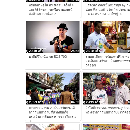
พิธีปิด​​ประดู่ใน อินวิเตชั่น ครั้งที่ 4
แสดงสด ตลกเปี๊ยกข้าวปุ้น by ก
และพิธีโครงการเครือข่ายแกนนำ
ฉ่อน ที่งานคล้ายวันเกิด ประธาน
ต่อต้านยาเสพติด 02
กต.ตร.สน.บางกอกใหญ่ 05
ดู 2,449 ครั้ง
28:45
ดู 2,910 ครั้ง
0
นาอีฟรีวิว-Canon EOS 70D
รายละเอียดการรับแจกฟรี ภาพว
สมเด็จพระเจ้าตากสินมหาราชช
วัดอรุณ
ดู 2,853 ครั้ง
04:09
ดู 2,499 ครั้ง
0
บรรยากาศงาน 28 ธันวาวันพระเจ้า
สิงโตที่งานเททองหล่อพระรูปสมเ
ตากสินมหาราช ที่ศาลสมเด็จ
พระเจ้าตากสินมหาราชชาววัดอร
พระเจ้าตากสินมหาราชชาววัดอรุณ
06