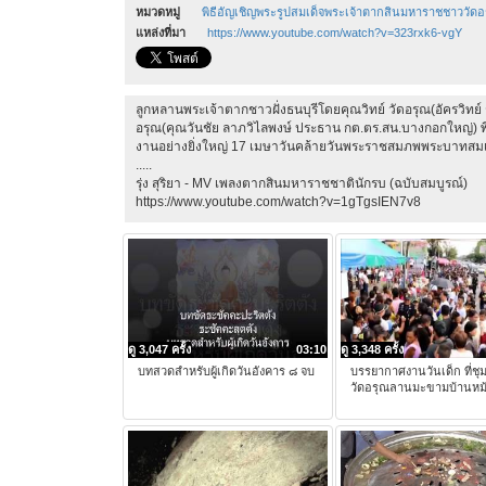
หมวดหมู่
พิธีอัญเชิญพระรูปสมเด็จพระเจ้าตากสินมหาราชชาววัดอ
แหล่งที่มา
https://www.youtube.com/watch?v=323rxk6-vgY
ลูกหลานพระเจ้าตากชาวฝั่งธนบุรีโดยคุณวิทย์ วัดอรุณ(อัครวิทย์ ร
อรุณ(คุณวันชัย ลาภวิไลพงษ์ ประธาน กต.ตร.สน.บางกอกใหญ่) พี
งานอย่างยิ่งใหญ่ 17 เมษาวันคล้ายวันพระราชสมภพพระบาทสม
.....
รุ่ง สุริยา - MV เพลงตากสินมหาราชชาตินักรบ (ฉบับสมบูรณ์)
https://www.youtube.com/watch?v=1gTgsIEN7v8
ดู 3,047 ครั้ง
03:10
ดู 3,348 ครั้ง
บทสวดสำหรับผู้เกิดวันอังคาร ๘ จบ
บรรยากาศงานวันเด็ก ที่ช
วัดอรุณลานมะขามบ้านหม