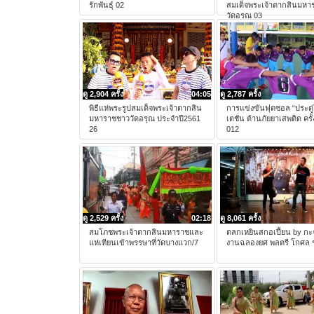
รักพันธุ์ 02
สมเด็จพระเจ้าตากสินมหา
วัดอรุณ 03
ดู 2,904 ครั้ง
04:05
ดู 2,787 ครั้ง
พิธีแห่พระรูปสมเด็จพระเจ้าตากสิน
การแข่งขันฟุตซอล “ประดู่
มหาราชชาววัดอรุณ ประจำปี2561
เตชั่น ต้านภัยยาเสพติด ครั้ง
26
012
ดู 2,529 ครั้ง
02:18
ดู 8,061 ครั้ง
สมโภชพระเจ้าตากสินมหาราชและ
ตลกเหยินสกอเปี้ยน by กะฉ
แห่เทียนเข้าพรรษาที่วัดบางแวก/7
งานฉลองยศ พลตรี โกศล ช