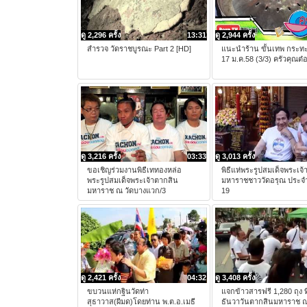
ดู 2,296 ครั้ง
13:31
ดู 2,944 ครั้ง
สำรวจ วัดราชบูรณะ Part 2 [HD]
แนะนำร้าน ขั้นเทพ กระทะป
17 ม.ค.58 (3/3) ครัวคุณต๋
ดู 3,216 ครั้ง
03:33
ดู 3,013 ครั้ง
ขอเชิญร่วมงานพิธีเททองหล่อ
พิธีแห่พระรูปสมเด็จพระเจ
พระรูปสมเด็จพระเจ้าตากสิน
มหาราชชาววัดอรุณ ประจำ
มหาราช ณ วัดบางแวก/3
19
ดู 2,421 ครั้ง
04:32
ดู 3,408 ครั้ง
ขบวนแห่กฐินวัดท่า
แจกข้าวสารฟรี 1,280 ถุง ท
สุธาวาส(ผีมด)โดยท่าน พ.ต.อ.เมธี
ธันวาวันตากสินมหาราช 