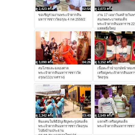
ดู 2,423 ครั้ง
02:54
ดู 2,073 ครั้ง
ขอเชิญร่วมงานพระเจ้าตากสิน
งาน 17 เมษาวันคล้ายวัน
มหาราชชาววัดอรุณ 4 กค 2558/2
สมภพพระบาทสมเด็จ
พระเจ้าตากสินมหาราช 2
แห่สุดยิ่งใหญ่
ดู 3,090 ครั้ง
04:26
ดู 3,152 ครั้ง
สมโภชและฉลองศาล
เนื้อตะกั่วนำฤกษ์หน้าทอง
พระเจ้าตากสินมหาราชชาววัด
เหรียญพระเจ้าตากสินมห
อรุณ/11(บวงสรวง)
วัดอรุณ
ดู 2,342 ครั้ง
03:40
ดู 2,549 ครั้ง
พินแคนในพิธีอัญเชิญพระรูปสมเด็จ
แจกฟรี เหรียญสมเด็จ
พระเจ้าตากสินมหาราชชาววัดอรุณ
พระเจ้าตากสินมหาราชชาว
ไปยังบ้านประธาน