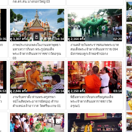
กต.ตร.สน.บางกอกใหญ่ 03
3:35
ดู 3,307 ครั้ง
04:34
ดู 2,164 ครั้ง
02:20
าก
ภาพประกอบเพลงในงานมหาพุทธา
งานคล้ายวันพระราชสมภพพระบาท
มหาเทวาาภิเษก พระรูปสมเด็จ
สมเด็จพระเจ้าตากสินมหาราช 094
พระเจ้าตากสินมหาราชชาววัดอรุณ
มังกรทองลูกเจ้าพ่อซำปอกง
03
4:53
ดู 2,846 ครั้ง
05:14
ดู 2,150 ครั้ง
03:14
ป
งานรับตราตั้ง ท่านพระครูสรพา
พิธีมหาเทวาภิเษกเหรียญสมเด็จ
าว
จน์โฆสิต(พระอาจารย์หนุ่ม) ดำรง
พระเจ้าตากสินมหาราชชาววัด
ตำแหน่งเจ้าอาวาส วัดศรีษะเกษ 01
อรุณ/1
ม