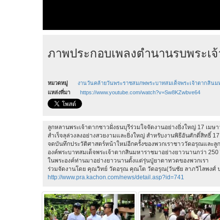
ภาพประกอบเพลงตำนานรบพระเจ้
หมวดหมู่
งานวันคล้ายวันพระราชสมภพพระบาทสมเด็จพระเจ้าตากสินม
แหล่งที่มา
https://www.youtube.com/watch?v=Sw8KZwbve64
ลูกหลานพระเจ้าตากชาวฝั่งธนบุรีร่วมใจจัดงานอย่างยิ่งใหญ่ 17 
สำเร็จลุล่วงลงอย่างสวยงามและยิ่งใหญ่ สำหรับงานพิธีอันศักดิ์สิท
จดบันทึกประวัติศาสตร์หน้าใหม่อีกครั้งของพวกเราชาววัดอรุณและลูกห
องค์พระบาทสมเด็จพระเจ้าตากสินมหาราชมาอย่างยาวนานกว่า 250 ป
ในพระองค์ท่านมาอย่างยาวนานตั้งแต่รุ่นปู่ยาตาทวดของพวกเรา
ร่วมจัดงานโดย คุณวิทย์ วัดอรุณ คุณโต วัดอรุณ(วันชัย ลาภวิไลพงศ
http://www.pra.kachon.com/news/detail.asp?id=741