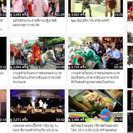
3:13
ดู 3,083 ครั้ง
01:29
ดู 4,853 ครั้ง
14:23
28
แด้นซ์กันกระจายที่งานกฐินวัดผี
พุฒ ล้อเหล็ก VS สกัด พรทวี
มด(ท่าสุธาวาส) 06
าว
3:11
ดู 2,064 ครั้ง
03:09
ดู 2,733 ครั้ง
03:30
ese
งานคล้ายวันพระราชสมภพพระบาท
งานคล้ายวันพระราชสมภพพระบาท
สมเด็จพระเจ้าตากสินมหาราช 038
สมเด็จพระเจ้าตากสินมหาราช 074
ขบวนแห่
สิงโตต่อตัวลูกหลวงพ่อโบสถ์บน
2:14
ดู 3,071 ครั้ง
03:42
ดู 3,485 ครั้ง
08:48
แสดงสด ตลกเปี๊ยกข้าวปุ้น by กะ
ผัดไทยเจ้าสมุทร เจ๊อ๋าผัดไทยมรดก
ฉ่อน ที่งานคล้ายวันเกิด ประธาน
โลก 16 ก.ย.59 (1/2) ครัวคุณต๋อย