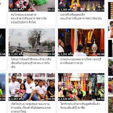
ญ
ดู 3,455 ครั้ง
05:31
ดู 3,366 ครั้ง
13:10
สมโภชและฉลองศาล
แจกฟรีเหรียญสมเด็จ
พระเจ้าตากสินมหาราชชาววัด
พระเจ้าตากสินมหาราชชาววัดอรุณ
อรุณ/21(มังกร-สิงโต)
3:58
ดู 2,191 ครั้ง
03:30
ดู 2,261 ครั้ง
05:08
โครงการน้อมรำลึกพระเจ้าตากสิน
ภาพประกอบเพลง ดวงใจชาวธนบุรี
เยือนถิ่นกรุงธนบุรี 04 พระราชวัง
ตากสินมหาราช 03
เดิม
4:04
ดู 2,463 ครั้ง
04:59
ดู 2,530 ครั้ง
04:55
เปิดใจประธานชุมชนลานมะขาม-
ใครรักพระเจ้าตากสินดูคลิปนี้แล้ว
บ้านหม้อ เรื่องคำสั่งอัปยศของเขต
รับรองต้องมีน้ำตาซึม
บางกอกใหญ่