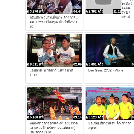
ใจ,บังเอิ
ติดดิน -
ดู 3,276 ครั้ง
04:44
ดู 2,382 ครั้ง
11:11
อัสนี /
วสันต์
พิธีแห่พระรูปสมเด็จพระเจ้าตากสิน
มหาราชชาววัดอรุณ ประจำปี2561
20
ดู 8,611 ครั้ง
02:09
ดู 3,691 ครั้ง
0
แอบถ่าย เน วัดดาว นินทา อาท
Bee Gees (2/32) - Alone
โอรส
ดู 5,166 ครั้ง
03:14
ดู 3,123 ครั้ง
0
พี่น้องชาววัดอรุณและพี่น้องชาววัด
ขอเชิญเที่ยวงานวันเด็ก ชาววัด
เศวตร่วมต้อนรับขบวนแห่หลวงปู่
อรุณ/1
เส่ง วัดกัลยา 04