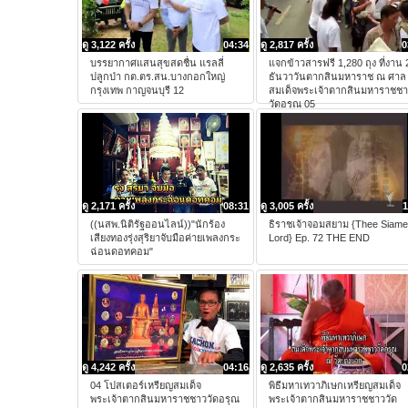
ดู 3,122 ครั้ง
04:34
ดู 2,817 ครั้ง
0
บรรยากาศแสนสุขสดชื่น แรลลี่
แจกข้าวสารฟรี 1,280 ถุง ที่งาน 
ปลูกป่า กต.ตร.สน.บางกอกใหญ่
ธันวาวันตากสินมหาราช ณ ศาล
กรุงเทพ กาญจนบุรี 12
สมเด็จพระเจ้าตากสินมหาราชช
วัดอรุณ 05
ดู 2,171 ครั้ง
08:31
ดู 3,005 ครั้ง
1
((นสพ.นิติรัฐออนไลน์))"นักร้อง
ธิราชเจ้าจอมสยาม {Thee Siam
เสียงทองรุ่งสุริยาจับมือค่ายเพลงกระ
Lord} Ep. 72 THE END
ฉ่อนดอทคอม"
ดู 4,242 ครั้ง
04:16
ดู 2,635 ครั้ง
0
04 โปสเตอร์เหรียญสมเด็จ
พิธีมหาเทวาภิเษกเหรียญสมเด็จ
พระเจ้าตากสินมหาราชชาววัดอรุณ
พระเจ้าตากสินมหาราชชาววัด