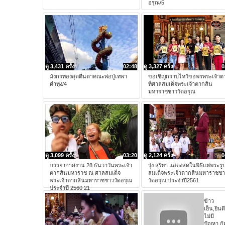
อรุณ/5
ดู 3,431 ครั้ง
02:48
ดู 3,327 ครั้ง
0
มังกรทองสุดตื่นตาคณะพ่อปู่เทพา
ขอเชิญกราบไหว้ขอพรพระเจ้าต
ดำทุ่ง/4
ที่ศาลสมเด็จพระเจ้าตากสิน
มหาราชชาววัดอรุณ
ดู 3,099 ครั้ง
03:20
ดู 2,124 ครั้ง
0
บรรยากาศงาน 28 ธันวาวันพระเจ้า
รุ่ง สุริยา แสดงสดในพิธีแห่พระรู
ตากสินมหาราช ณ ศาลสมเด็จ
สมเด็จพระเจ้าตากสินมหาราชช
พระเจ้าตากสินมหาราชชาววัดอรุณ
วัดอรุณ ประจำปี2561
ประจำปี 2560 21
ข้าว
เย็น,ยินดี
ไม่มี
ปัญหา,กุ้