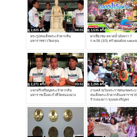
ดู 2,825 ครั้ง
04:01
ดู 3,535 ครั้ง
2
พระรูปสมเด็จพระเจ้าตากสิน
พาเที่ยวชม ตลาดน้่ำอัมพวา 7
มหาราชชาววัดอรุณ
ก.พ.58 (3/3) ครัวคุณต๋อย satur
ดู 2,271 ครั้ง
03:51
ดู 2,265 ครั้ง
0
แจกฟรีเหรียญพระเจ้าตากสิน
งานคล้ายวันพระราชสมภพพระบ
มหาราชเนื้อตะกั่วที่วัดหนองม่วง
สมเด็จพระเจ้าตากสินมหาราช 0
รำกลองยาว ขุนพลเจริญพร