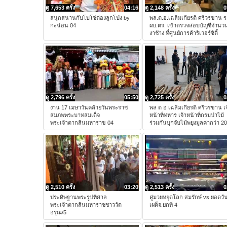
ดู 7,653 ครั้ง
04:16
ดู 2,148 ครั้ง
0
สนุกสนานกับโบโซ่ต๋องลูกโป่ง by
พล.ต.อ.เฉลิมเกียรติ ศรีวรขาน 
กะฉ่อน 04
ผบ.ตร. เข้าตรวจสอบบัญชีจำนว
งาช้าง ที่ศูนย์การค้าริเวอร์ซิตี้
ดู 2,796 ครั้ง
05:50
ดู 2,725 ครั้ง
0
งาน 17 เมษาวันคล้ายวันพระราช
พล ต อ เฉลิมเกียรติ ศรีวรขาน เจ
สมภพพระบาทสมเด็จ
หน้าที่ทหาร เจ้าหน้าที่กรมป่าไม้
พระเจ้าตากสินมหาราข 04
ร่วมกันบุกจับไม้พยุงมูลค่ากว่า 20
ดู 2,510 ครั้ง
03:20
ดู 2,513 ครั้ง
0
ประดิษฐานพระรูปที่ศาล
คู่มวยหยุดโลก สมรักษ์ vs ยอดวั
พระเจ้าตากสินมหาราชชาววัด
เผด็จ.ยกที่ 4
อรุณ/5