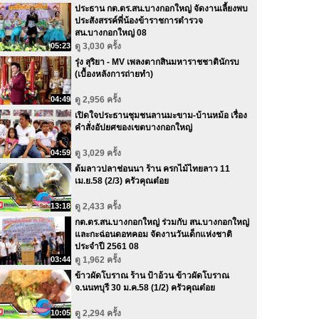
ประธาน กต.ตร.สน.บางกอกใหญ่ จัดงานเลี้ยงพบ
ประสังสรรค์พี่น้องข้าราชการตำรวจ
สน.บางกอกใหญ่ 08
05:23
ดู 3,030 ครั้ง
รุ่ง สุริยา - MV เพลงตากสินมหาราชชาตินักรบ
(เบื้องหลังการถ่ายทำ)
04:49
ดู 2,956 ครั้ง
เปิดใจประธานชุมชนลานมะขาม-บ้านหม้อ เรื่อง
คำสั่งอัปยศของเขตบางกอกใหญ่
04:59
ดู 3,029 ครั้ง
ต้มลาวปลาช่อนนา ร้าน ครกไม้ไทยลาว 11
เม.ย.58 (2/3) ครัวคุณต๋อย
13:18
ดู 2,433 ครั้ง
กต.ตร.สน.บางกอกใหญ่ ร่วมกับ สน.บางกอกใหญ่
และกะฉ่อนดอทคอม จัดงานวันเด็กแห่งชาติ
ประจำปี 2561 08
03:44
ดู 1,962 ครั้ง
ข้าวผัดโบราณ ร้าน ป้าอ้วน ข้าวผัดโบราณ
จ.นนทบุรี 30 ม.ค.58 (1/2) ครัวคุณต๋อย
10:05
ดู 2,294 ครั้ง