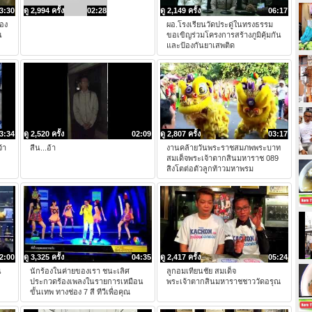
3:30
ดู 2,994 ครั้ง
02:28
ดู 2,149 ครั้ง
06:17
รอง
ผอ.โรงเรียนวัดประดู่ในทรงธรรม
น
ขอเขิญร่วมโครงการสร้างภูมิคุ้มกัน
และป้องกันยาเสพติด
3:34
ดู 2,520 ครั้ง
02:09
ดู 2,807 ครั้ง
03:17
้า
สีน...อ้า
งานคล้ายวันพระราชสมภพพระบาท
สมเด็จพระเจ้าตากสินมหาราช 089
สิงโตต่อตัวลูกท้าวมหาพรม
2:00
ดู 3,325 ครั้ง
04:35
ดู 2,417 ครั้ง
05:24
น
นักร้องในค่ายของเรา ชนะเลิศ
ลูกอมเทียนชัย สมเด็จ
ประกวดร้องเพลงในรายการเหมือน
พระเจ้าตากสินมหาราชชาววัดอรุณ
ขั้นเทพ ทางช่อง 7 สี ทีวีเพื่อคุณ