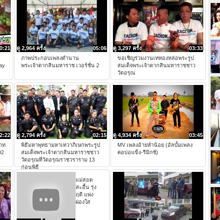
0:21
ดู 2,964 ครั้ง
05:06
ดู 3,297 ครั้ง
03:33
ภาพประกอบเพลงตำนาน
ขอเชิญร่วมงานเททองหล่อพระรูป
day
พระเจ้าตากสินมหาราช เวอร์ชั่น 2
สมเด็จพระเจ้าตากสินมหาราชชาว
วัดอรุณ
2:22
ดู 2,794 ครั้ง
02:15
ดู 4,934 ครั้ง
03:45
าท
พิธีมหาพุทธามหาเทวาภิเษกพระรูป
MV เพลงอ้ายหำน้อย (อัลบั้มเพลง
92
สมเด็จพระเจ้าตากสินมหาราชชาว
คอบ่อแข็ง-รีมิกซ์)
วัดอรุณที่วัดอรุณราชวราราม 13
ก่อนพิธี
แม่สอด
สะอื้น รุ่ง
ฤดี แพ่ง
ผ่องใส