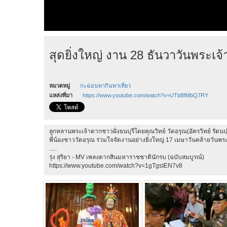
สุดยิ่งใหญ่ งาน 28 ธันวาวันพระเ
หมวดหมู่
กะฉ่อนพากินพาเที่ยว
แหล่งที่มา
https://www.youtube.com/watch?v=UTbBfMbQ7RY
ลูกหลานพระเจ้าตากชาวฝั่งธนบุรีโดยคุณวิทย์ วัดอรุณ(อัครวิทย์ รัต
พี่น้องชาววัดอรุณ ร่วมใจจัดงานอย่างยิ่งใหญ่ 17 เมษาวันคล้ายว
.....
รุ่ง สุริยา - MV เพลงตากสินมหาราชชาตินักรบ (ฉบับสมบูรณ์)
https://www.youtube.com/watch?v=1gTgsIEN7v8