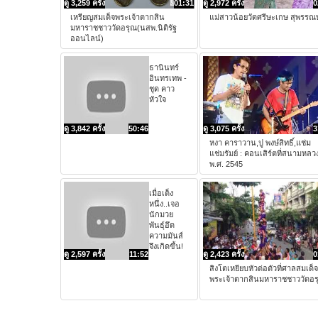
ดู 3,259 ครั้ง
01:31
ดู 2,972 ครั้ง
0
เหรียญสมเด็จพระเจ้าตากสิน
แม่สาวน้อยวัดศรีษะเกษ สุพรรณบุ
มหาราชชาววัดอรุณ(นสพ.นิติรัฐ
ออนไลน์)
ธานินทร์
อินทรเทพ -
ชุด คาว
หัวใจ
ดู 3,842 ครั้ง
50:46
ดู 3,075 ครั้ง
3
หงา คาราวาน,ปู พงษ์สิทธิ์,แช่ม
แช่มรัมย์ : คอนเสิร์ตที่สนามหลว
พ.ศ. 2545
เมื่อเต็ง
หนึ่ง..เจอ
นักมวย
พันธุ์อึด
ความมันส์
จึงเกิดขึ้น!
ดู 2,597 ครั้ง
11:52
ดู 2,423 ครั้ง
0
สิงโตเหยียบหัวต่อตัวที่ศาลสมเด็จ
พระเจ้าตากสินมหาราชชาววัดอร