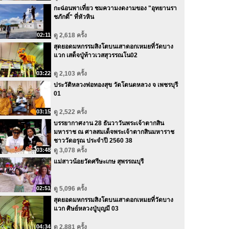
กะฉ่อนพาเที่ยว ชมความงดงามของ "อุทยานรา
ชภักดิ์" ที่หัวหิน
02:11
ดู 2,618 ครั้ง
สุดยอดมหกรรมสิงโตบนเสาดอกเหมยที่วัดบาง
แวก เสด็จปู่ท้าวเวสสุวรรณโน02
03:22
ดู 2,103 ครั้ง
ประวัติหลวงพ่อทองสุข วัดโตนดหลวง จ เพชรบุรี
01
03:15
ดู 2,522 ครั้ง
บรรยากาศงาน 28 ธันวาวันพระเจ้าตากสิน
มหาราช ณ ศาลสมเด็จพระเจ้าตากสินมหาราช
ชาววัดอรุณ ประจำปี 2560 38
03:48
ดู 3,078 ครั้ง
แม่สาวน้อยวัดศรีษะเกษ สุพรรณบุรี
02:51
ดู 5,096 ครั้ง
สุดยอดมหกรรมสิงโตบนเสาดอกเหมยที่วัดบาง
แวก ศิษย์หลวงปู่บุญมี 03
04:34
ดู 2,881 ครั้ง