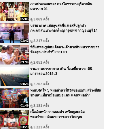
ภาพประกอบเพลง ดวงใจชาวธนบุรีตากสิน
มหาราช 01
05:06
ดู 3,069 ครั้ง
บรรยากาศแสนสุขสดชื่น แรลลี่ปลูกป่า
กต.ตร.สน.บางกอกใหญ่ กรุงเทพ กาญจนบุรี 14
03:47
ดู 3,217 ครั้ง
พิธีแห่พระรูปสมเด็จพระเจ้าตากสินมหาราชชาว
วัดอรุณ ประจำปี2561 01
03:39
ดู 2,651 ครั้ง
รวมภาพบรรยากาศ เดิน-วิ่งเหยี่ยวเวหามินิ
มาราธอน 2015 /3
04:23
ดู 3,202 ครั้ง
ททท.จัดใหญ่ หมอลำคาร์นิวัลขอนแก่น สร้างสีสัน
ชวนคนเที่ยวเมือนหมอแคน แดนหมอลำ"
01:49
ดู 3,181 ครั้ง
เนื้อเงินหน้ากากทองคำ เหรียญสมเด็จ
พระเจ้าตากสินมหาราชชาววัดอรุณ
03:29
ดู 3,223 ครั้ง