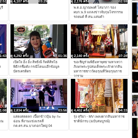
2:51
ดู 4,107 ครั้ง
03:29
ดู 2,176 ครั้ง
02:59
รี
พ.ต.อ.ญาณพงศ์ โสมาภา รอง
ผบก.น.9 แถลงข่าวจับกุมโจรกรรม
รถยนต์ ที่ สน.แสมดำ
1:43
ดู 4,292 ครั้ง
01:36
ดู 2,140 ครั้ง
07:28
เปิดใจ อิ๋ง อิ๋ง สิทธิณี กิตติสิทโธ
ขอเชิญร่วมพิธีมหาพุทธามหาเทวา
ง
พิธีกรชื่อดัง กรณีโดนแฮ๊กข้อมูล
ภิเษกพระรูปสมเด็จพระเจ้าตากสิน
บัตรเครดิตร
มหาราชชาววัดอรุณที่วัดอรุณราช
วาราม
1:08
ดู 2,834 ครั้ง
03:56
ดู 4,402 ครั้ง
04:33
แสดงสดตลก เปี๊ยกข้าวปุ้น by กะ
รุ่ง สุริยา - MV เพลงตากสินมหาราช
ุณ
ฉ่อน ที่งานแข่งแรลลี่
ชาตินักรบ (ฉบับสมบูรณ์)
กต.ตร.สน.บางกอกใหญ่ 04