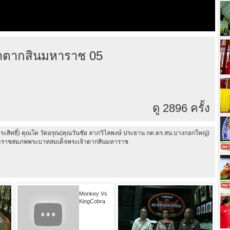
จ้าตากสินมหาราช 05
ดู 2896 ครั้ง
นประสิทธิ์) คุณโต วัดอรุณ(คุณวันชัย ลาภวิไลพงษ์ ประธาน กต.ตร.สน.บางกอกใหญ่)
ันพระราชสมภพพระบาทสมเด็จพระเจ้าตากสินมหาราช
Monkey Vs
KingCobra