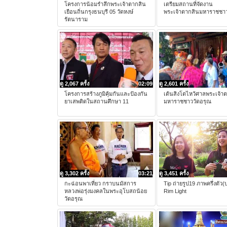
โครงการน้อมรำลึกพระเจ้าตากสิน
เตรียมสถานที่จัดงาน
เยือนถิ่นกรุงธนบุรี 05 วัดหงษ์
พระเจ้าตากสินมหาราชชาว
รัตนาราม
ดู 2,067 ครั้ง
02:09
ดู 2,601 ครั้ง
โครงการสร้างภูมิคุ้มกันและป้องกัน
เต้นสิงโตไหว้ศาลพระเจ้า
ยาเสพติดในสถานศึกษา 11
มหาราชชาววัดอรุณ
ดู 3,302 ครั้ง
03:21
ดู 3,451 ครั้ง
กะฉ่อนพาเที่ยว กราบนมัสการ
Tip ถ่ายรูป19 ภาพครึ่งตัว
หลวงพ่อรุ่งมงคลในพระอุโบสถน้อย
Rim Light
วัดอรุณ