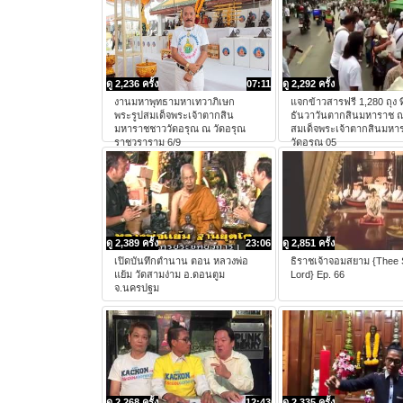
ดู 2,236 ครั้ง
07:11
ดู 2,292 ครั้ง
งานมหาพุทธามหาเทวาภิเษก
แจกข้าวสารฟรี 1,280 ถุง ท
พระรูปสมเด็จพระเจ้าตากสิน
ธันวาวันตากสินมหาราช 
มหาราชชาววัดอรุณ ณ วัดอรุณ
สมเด็จพระเจ้าตากสินมหา
ราชวราราม 6/9
วัดอรุณ 05
ดู 2,389 ครั้ง
23:06
ดู 2,851 ครั้ง
เปิดบันทึกตำนาน ตอน หลวงพ่อ
ธิราชเจ้าจอมสยาม {Thee
แย้ม วัดสามง่าม อ.ดอนตูม
Lord} Ep. 66
จ.นครปฐม
ดู 2,268 ครั้ง
12:43
ดู 2,335 ครั้ง