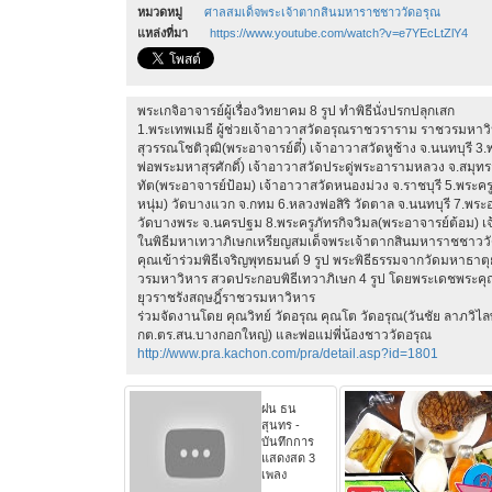
หมวดหมู่
ศาลสมเด็จพระเจ้าตากสินมหาราชชาววัดอรุณ
แหล่งที่มา
https://www.youtube.com/watch?v=e7YEcLtZlY4
พระเกจิอาจารย์ผู้เรื่องวิทยาคม 8 รูป ทำพิธีนั่งปรกปลุกเสก
1.พระเทพเมธี ผู้ช่วยเจ้าอาวาสวัดอรุณราชวราราม ราชวรมหาว
สุวรรณโชติวุฒิ(พระอาจารย์ตี๋) เจ้าอาวาสวัดหูช้าง จ.นนทบุรี 3
พ่อพระมหาสุรศักดิ์) เจ้าอาวาสวัดประดู่พระอารามหลวง จ.สม
ทัต(พระอาจารย์ป้อม) เจ้าอาวาสวัดหนองม่วง จ.ราชบุรี 5.พระค
หนุ่ม) วัดบางแวก จ.กทม 6.หลวงพ่อสิริ วัดตาล จ.นนทบุรี 7.พ
วัดบางพระ จ.นครปฐม 8.พระครูภัทรกิจวิมล(พระอาจารย์ต้อม) เจ้
ในพิธีมหาเทวาภิเษกเหรียญสมเด็จพระเจ้าตากสินมหาราชชาววัดอรุ
คุณเข้าร่วมพิธีเจริญพุทธมนต์ 9 รูป พระพิธีธรรมจากวัดมหาธาตุ
วรมหาวิหาร สวดประกอบพิธีเทวาภิเษก 4 รูป โดยพระเดชพระค
ยุวราชรังสฤษฎิ์ราชวรมหาวิหาร
ร่วมจัดงานโดย คุณวิทย์ วัดอรุณ คุณโต วัดอรุณ(วันชัย ลาภวิไ
กต.ตร.สน.บางกอกใหญ่) และพ่อแม่พี่น้องชาววัดอรุณ
http://www.pra.kachon.com/pra/detail.asp?id=1801
ฝน ธน
สุนทร -
บันทึกการ
แสดงสด 3
เพลง