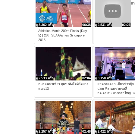
ดำ
ดู 3,362 ครั้ง
06:38
ดู 2,531 ครั้ง
02:21
Athletics Men's 200m Finals (Day
5) | 28th SEA Games Singapore
2015
ดู 2,533 ครั้ง
02:04
ดู 3,150 ครั้ง
กะฉ่อนพาเที่ยว ดูแข่งสิงโตที่วัดบาง
แสดงสดตลก เปี๊ยกข้าวปุ้น
แวก/13
ฉ่อน ที่งานแข่งแรลลี่
กต.ตร.สน.บางกอกใหญ่ 0
ดู 2,257 ครั้ง
02:48
ดู 2,422 ครั้ง