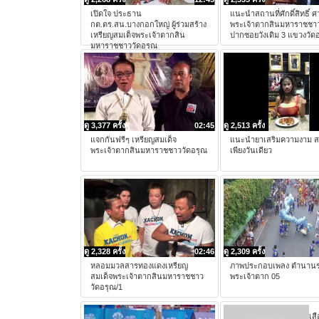
เปิดใจ ประธาน
แนะนำสถานที่ศักดิ์สิทธิ์ 
กต.ตร.สน.บางกอกใหญ่ ผู้ร่วมสร้าง
พระเจ้าตากสินมหาราชชาว
เหรียญสมเด็จพระเจ้าตากสิน
ปากซอยวังเดิม 3 แขวงวัด
มหาราชชาววัดอรุณ
ดู 3,377 ครั้ง
02:45
ดู 2,513 ครั้ง
แจกกันฟรีๆ เหรียญสมเด็จ
แนะนำยาเสริมความงาม ส
พระเจ้าตากสินมหาราชชาววัดอรุณ
เพียงวันเดียว
ดู 2,328 ครั้ง
02:46
ดู 2,309 ครั้ง
หลอมมวลสารทองแดงเหรียญ
ภาพประกอบเพลง ตำนาน
สมเด็จพระเจ้าตากสินมหาราชชาว
พระเจ้าตาก 05
วัดอรุณ/1
เสื