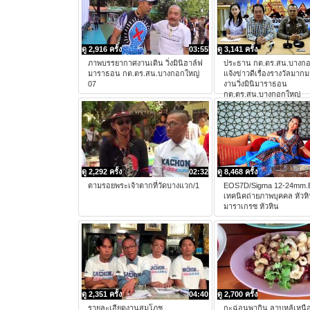
ดู 2,916 ครั้ง
03:55
ดู 3,141 ครั้ง
ภาพบรรยากาศงานเดิน วิ่งมินิฮาล์ฟ
ประธาน กต.ตร.สน.บางกอ
มาราธอน กต.ตร.สน.บางกอกใหญ่
แจ้งข่าวดีเรื่องรางวัลมาก
07
งานวิ่งมินิมาราธอน
กต.ตร.สน.บางกอกใหญ่
ดู 2,292 ครั้ง
02:32
ดู 8,468 ครั้ง
ตามรอยพระเจ้าตากที่วัดบางแวก/1
EOS7D/Sigma 12-24mm.
เทคนิคถ่ายภาพบุคคล หัวหิ
มาราเกรซ หัวหิน
ดู 2,351 ครั้ง
04:40
ดู 2,700 ครั้ง
รายละเอียดงานสมโภช
กะฉ่อนพากิน ลาบหลู้เหนือ