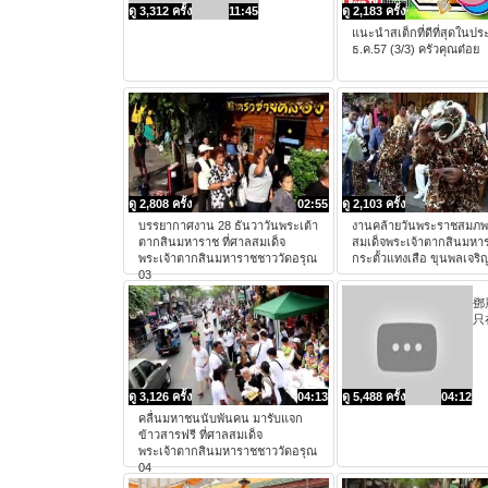
ดู 3,312 ครั้ง
11:45
ดู 2,183 ครั้ง
แนะนำสเต็กที่ดีที่สุดในปร
ธ.ค.57 (3/3) ครัวคุณต๋อย
ดู 2,808 ครั้ง
02:55
ดู 2,103 ครั้ง
บรรยากาศงาน 28 ธันวาวันพระเต้า
งานคล้ายวันพระราชสมภ
ตากสินมหาราช ที่ศาลสมเด็จ
สมเด็จพระเจ้าตากสินมหา
พระเจ้าตากสินมหาราชชาววัดอรุณ
กระตั้วแทงเสือ ขุนพลเจริ
03
鄧
只
ดู 3,126 ครั้ง
04:13
ดู 5,488 ครั้ง
04:12
คลื่นมหาชนนับพันคน มารับแจก
ข้าวสารฟรี ที่ศาลสมเด็จ
พระเจ้าตากสินมหาราชชาววัดอรุณ
04