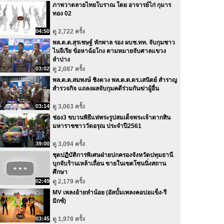
ภาพวาดลายไทยโบราณ โดย อาจารย์ไก่ กุมาร
ทอง 02
04:50
ดู 2,722 ครั้ง
พล.ต.ต.สุรเชษฐ์ หักพาล รอง ผบช.ทท. จับกุมชาว
ไนจีเรีย ข้อหาฉ้อโกง ตามหมายจับศาลแขวง
ลำปาง
03:02
ดู 2,087 ครั้ง
พล.ต.ต.สมพงษ์ ชิงดวง พล.ต.ต.ดร.เสนิตย์ สำราญ
สำรวจกิจ แถลงผลจับกุมคดีร่วมกันฆ่าผู้อื่น
03:14
ดู 3,063 ครั้ง
ช่อง3 ขบวนพิธีแห่พระรูปสมเด็จพระเจ้าตากสิน
มหาราชชาววัดอรุณ ประจำปี2561
39:00
ดู 3,094 ครั้ง
ชุดปฏิบัติการพิเศษฝ่ายปกครองจังหวัดปทุมธานี
บุกจับร้านเหล้าเถื่อน ขายในเขตโซนนิ่งสถาน
ศึกษา
02:49
ดู 2,179 ครั้ง
MV เพลงอ้ายหำน้อย (อัลบั้มเพลงคอบ่อแข็ง-รี
มิกซ์)
03:45
ดู 1,978 ครั้ง