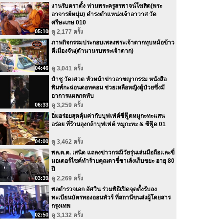
งานรับตราตั้ง ท่านพระครูสรพาจน์โฆสิต(พระ
อาจารย์หนุ่ม) ดำรงตำแหน่งเจ้าอาวาส วัด
ศรีษะเกษ 010
05:10
ดู 2,177 ครั้ง
ภาพกิจกรรมประกอบเพลงพระเจ้าตากทุบหม้อข้าว
ตีเมืองจัน(ตำนานรบพระเจ้าตาก)
04:46
ดู 3,041 ครั้ง
ป๋าชู วัดเศวต หัวหน้าข่าวอาชญากรรม หนังสือ
พิมพ์กะฉ่อนดอทคอม ช่วยเหลือหญิงผู้ป่วยซึ่งมี
อาการแผลกดทับ
06:33
ดู 3,259 ครั้ง
อิ่มอร่อยสุดคุ้มค่ากับบุฟเฟ่ต์ซีฟู๊ดหมูกะทะแสน
อร่อย ที่ร้านลุงกล้าบุฟเฟต์ หมูกะทะ & ซีฟู๊ด 01
04:00
ดู 3,462 ครั้ง
พล.ต.ต. เสนิด แถลงข่าวกรณีวัยรุ่นเล่นมือถือและขี่
มอเตอร์ไซค์ทำร้ายคุณตาขี่ซาเล้งเก็บขยะ อายุ 80
ปี
03:39
ดู 2,269 ครั้ง
พลตำรวจเอก อัศวิน ร่วมพิธีเปิดจุดตั้งรับลง
ทะเบียนบัตรทองออนทัวร์ ที่สถานีขนส่งผู้โดยสาร
กรุงเทพ
02:50
ดู 3,132 ครั้ง