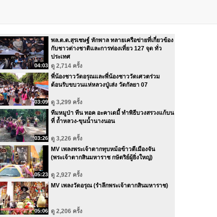
พล.ต.ต.สุรเชษฐ์ หักพาล ทลายเครือข่ายที่เกี่ยวข้อง
กับชาวต่างชาติและการท่องเที่ยว 127 จุด ทั่ว
ประเทศ
04:03
ดู 2,714 ครั้ง
พี่น้องชาววัดอรุณและพี่น้องชาววัดเศวตร่วม
ต้อนรับขบวนแห่หลวงปู่เส่ง วัดกัลยา 07
03:09
ดู 3,299 ครั้ง
ทีมหมูป่า ทีน ทอค อะคาเดมี้ ทำพิธีบวงสรวงแก้บน
ที่ ถ้ำหลวง-ขุนน้ำนางนอน
03:26
ดู 3,226 ครั้ง
MV เพลงพระเจ้าตากทุบหม้อข้าวตีเมืองจัน
(พระเจ้าตากสินมหาราช กษัตริย์ผู้ยิ่งใหญ่)
05:23
ดู 2,927 ครั้ง
MV เพลงวัดอรุณ (รําลึกพระเจ้าตากสินมหาราช)
05:06
ดู 2,206 ครั้ง