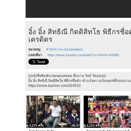
อิ๋ง อิ๋ง สิทธิณี กิตติสิทโธ พิธีก
เครดิตร
หมวดหมู่
สำนักข่าวกะฉ่อนดอทคอม
แหล่งที่มา
https://www.youtube.com/watch?v=UHmH-wV8i80
((หนังสือพิมพ์กะฉ่อนดอทคอม ทีมงาน วิทย์ วัดอรุณ))
อิ๋ง อิ๋ง สิทธิณี กิตติสิทโธ พิธีกรชื่อดัง เข้าแจ้งความร้องทุกข์ที่กอ
https://crime.kachon.com/303533
ดู 3,275 ครั้ง
06:57
ดู 2,215 ครั้ง
0