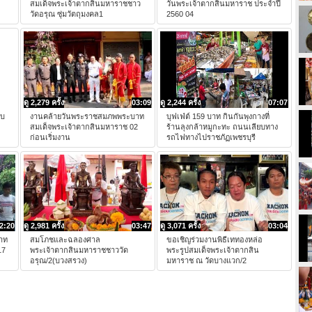
สมเด็จพระเจ้าตากสินมหาราชชาว
วันพระเจ้าตากสินมหาราช ประจำปี
วัดอรุณ ซุ่มวัตถุมงคล1
2560 04
ดู 2,279 ครั้ง
03:09
ดู 2,244 ครั้ง
07:07
พบ
งานคล้ายวันพระราชสมภพพระบาท
บุฟเฟ่ต์ 159 บาท กินกันพุงกางที่
สมเด็จพระเจ้าตากสินมหาราช 02
ร้านลุงกล้าหมูกะทะ ถนนเลียบทาง
ก่อนเริ่มงาน
รถไฟทางไปราชภัฏเพชรบุรี
2:20
ดู 2,981 ครั้ง
03:47
ดู 3,071 ครั้ง
03:04
าท
สมโภชและฉลองศาล
ขอเชิญร่วมงานพิธีเททองหล่อ
17
พระเจ้าตากสินมหาราชชาววัด
พระรูปสมเด็จพระเจ้าตากสิน
อรุณ/2(บวงสรวง)
มหาราช ณ วัดบางแวก/2