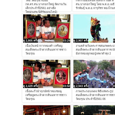
วิทย์ วัดอรุณ จับมือ
กิจกรรมสุขสันต์วันสงกราณต์ ที่
กต.ตร.สน.บางกอกใหญ่ จัดงานวัน
สน.บางกอกใหญ่ โดย พ.ต.อ.เมธี
เด็กประจำปี2561 อย่างยิ่ง
รักพันธุ์ พ.ต.อ.จารุภัชร ทองโกม
ใหญ่(นสพ.นิติรัฐออนไลน์)
ดู 2,805 ครั้ง
03:29
ดู 2,907 ครั้ง
0
เนื้อเงินหน้ากากทองคำ เหรียญ
งานคล้ายวันพระราชสมภพพระบ
สมเด็จพระเจ้าตากสินมหาราชชาว
สมเด็จพระเจ้าตากสินมหาราช 0
วัดอรุณ
มังกรทองลูกพ่อปู่เทพาดำทุ่ง 2
ดู 2,429 ครั้ง
03:50
ดู 2,943 ครั้ง
0
เนื้อตะกั่วนำฤกษ์หน้าทองชมพู
ภาพประกอบเพลง พิธีแห่พระรูป
เหรียญพระเจ้าตากสินมหาราชชาว
สมเด็จพระเจ้าตากสินมหาราชช
วัดอรุณ
วัดอรุณ ประจำปี2561 06