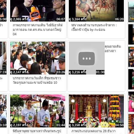
5:06
ดู 2,065 ครั้ง
06:07
ดู 3,164 ครั้ง
06:20
้า
ภาพบรรยากาศงานเดิน วิ่งมินิฮาล์ฟ
MV เพลงตำนานรบพระเจ้าตาก :
มาราธอน กต.ตร.สน.บางกอกใหญ่
เปี๊ยกข้าวปุ้น by กะฉ่อน
04
คุณยายเต้น
อย่างฮา
7:19
ดู 2,147 ครั้ง
03:26
ดู 3,216 ครั้ง
01:30
อะ
บรรยากาศงานวันเด็ก ที่ชุมชนชาว
วัดอรุณลานมะขามบ้านหม้อ 10
3:10
ดู 2,197 ครั้ง
01:44
ดู 3,158 ครั้ง
04:50
พิธีมหาพุทธามหาเทวาภิเษกพระรูป
ภาพประกอบเพลงงาน 28 ธันวา