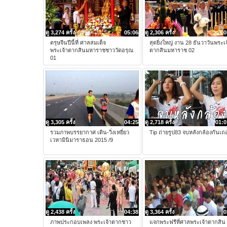
ดู 3,274 ครั้ง
05:06
ดู 2,306 ครั้ง
0
ตรุษจีนปีนี้ที่ ศาลสมเด็จ
สุดยิ่งใหญ่ งาน 28 ธันวาวันพระเจ
พระเจ้าตากสินมหาราชชาววัดอรุณ
ตากสินมหาราช 02
01
ดู 3,305 ครั้ง
04:25
ดู 2,718 ครั้ง
01:0
รวมภาพบรรยากาศ เดิน-วิ่งเหยี่ยว
Tip ถ่ายรูป83 จบหลังกล้องกันเถ
เวหามินิมาราธอน 2015 /9
ดู 2,438 ครั้ง
04:38
ดู 3,364 ครั้ง
0
ภาพประกอบเพลง พระเจ้าตากชาว
แจกพระฟรีที่ศาลพระเจ้าตากสิน