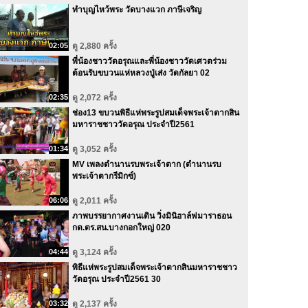
ทำบุญไหว้พระ วัดบางแวก ภาษีเจริญ
02:05
ดู 2,880 ครั้ง
พี่น้องชาววัดอรุณและพี่น้องชาววัดเศวตร่วม
ต้อนรับขบวนแห่หลวงปู่เส่ง วัดกัลยา 02
02:35
ดู 2,072 ครั้ง
ช่อง13 ขบวนพิธีแห่พระรูปสมเด็จพระเจ้าตากสิน
มหาราชชาววัดอรุณ ประจำปี2561
01:34
ดู 3,052 ครั้ง
MV เพลงตำนานรบพระเจ้าตาก (ตำนานรบ
พระเจ้าตากรีมิกซ์)
06:06
ดู 2,011 ครั้ง
ภาพบรรยากาศงานเดิน วิ่งมินิฮาล์ฟมาราธอน
กต.ตร.สน.บางกอกใหญ่ 020
04:44
ดู 3,124 ครั้ง
พิธีแห่พระรูปสมเด็จพระเจ้าตากสินมหาราชชาว
วัดอรุณ ประจำปี2561 30
03:32
ดู 2,137 ครั้ง