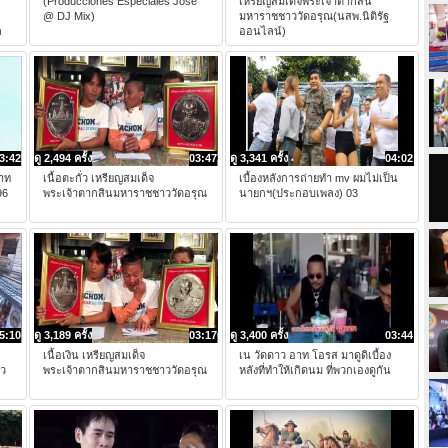
(Producciones Especiales Jose
เหรียญสมเด็จพระเจ้าตากสิน
@ DJ Mix)
มหาราชชาววัดอรุณ(นสพ.นิติรัฐ
ล
ออนไลน์)
3:42
ดู 2,494 ครั้ง
03:47
ดู 3,341 ครั้ง
04:02
าท
เนื้อตะกั่ว เหรียญสมเด็จ
เบื้องหลังการถ่ายทำ mv ผมไม่เป็น
96
พระเจ้าตากสินมหาราชชาววัดอรุณ
นายกฯ(ประกอบเพลง) 03
5:10
ดู 3,189 ครั้ง
03:17
ดู 3,400 ครั้ง
03:44
เนื้อเงิน เหรียญสมเด็จ
เน วัดดาว อาท โอรส มาดูดิเบื้อง
าว
พระเจ้าตากสินมหาราชชาววัดอรุณ
หลังที่ทำให้เกิดนม ที่พวกเองดูกัน