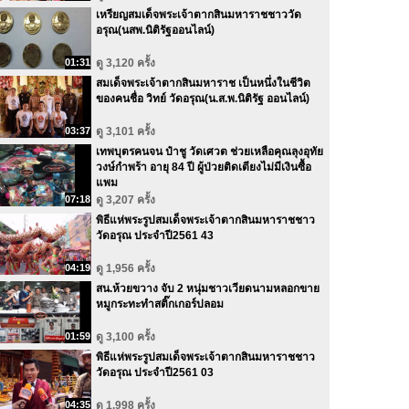
เหรียญสมเด็จพระเจ้าตากสินมหาราชชาววัด
อรุณ(นสพ.นิติรัฐออนไลน์)
01:31
ดู 3,120 ครั้ง
สมเด็จพระเจ้าตากสินมหาราช เป็นหนึ่งในชีวิต
ของคนชื่อ วิทย์ วัดอรุณ(น.ส.พ.นิติรัฐ ออนไลน์)
03:37
ดู 3,101 ครั้ง
เทพบุตรคนจน ป๋าชู วัดเศวต ช่วยเหลือคุณลุงอุทัย
วงษ์กำพร้า อายุ 84 ปี ผู้ป่วยติดเตียงไม่มีเงินซื้อ
แพม
07:18
ดู 3,207 ครั้ง
พิธีแห่พระรูปสมเด็จพระเจ้าตากสินมหาราชชาว
วัดอรุณ ประจำปี2561 43
04:19
ดู 1,956 ครั้ง
สน.ห้วยขวาง จับ 2 หนุ่มชาวเวียดนามหลอกขาย
หมูกระทะทำสติ๊กเกอร์ปลอม
01:59
ดู 3,100 ครั้ง
พิธีแห่พระรูปสมเด็จพระเจ้าตากสินมหาราชชาว
วัดอรุณ ประจำปี2561 03
04:35
ดู 1,998 ครั้ง