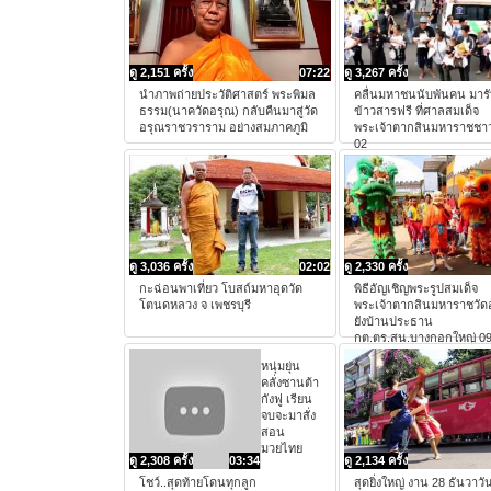
ดู 2,151 ครั้ง
07:22
ดู 3,267 ครั้ง
นำภาพถ่ายประวัติศาสตร์ พระพิมล
คลื่นมหาชนนับพันคน มาร
ธรรม(นาควัดอรุณ) กลับคืนมาสู่วัด
ข้าวสารฟรี ที่ศาลสมเด็จ
อรุณราชวราราม อย่างสมภาคภูมิ
พระเจ้าตากสินมหาราชชาว
02
ดู 3,036 ครั้ง
02:02
ดู 2,330 ครั้ง
กะฉ่อนพาเที่ยว โบสถ์มหาอุดวัด
พิธีอัญเชิญพระรูปสมเด็จ
โตนดหลวง จ เพชรบุรี
พระเจ้าตากสินมหาราชวัด
ยังบ้านประธาน
กต.ตร.สน.บางกอกใหญ่ 0
หนุ่มยุ่น
คลั่งซานต้า
กังฟู เรียน
จบจะมาสั่ง
สอน
มวยไทย
ดู 2,308 ครั้ง
03:34
ดู 2,134 ครั้ง
โชว์..สุดท้ายโดนทุกลูก
สุดยิ่งใหญ่ งาน 28 ธันวาวั