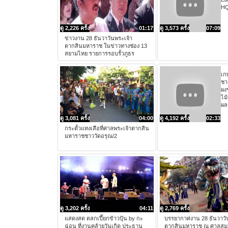
HQ
ดู 2,226 ครั้ง
01:17
ดู 3,573 ครั้ง
07:09
ข่าวงาน 28 ธันวาวันพระเจ้า
ตากสินมหาราช ในข่าวทางช่อง 13
สยามไทย รายการรอบรั้วภูธร
เก
ชาต
ผงช
ไม
ผล
ดู 3,081 ครั้ง
04:00
ดู 4,192 ครั้ง
02:33
กระตั้วแทงเสือที่ศาลพระเจ้าตากสิน
มหาราชชาววัดอรุณ/2
ดู 3,202 ครั้ง
04:11
ดู 2,769 ครั้ง
แสดงสด ตลกเปี๊ยกข้าวปุ้น by กะ
บรรยากาศงาน 28 ธันวาวั
ฉ่อน ที่งานคล้ายวันเกิด ประธาน
ตากสินมหาราช ณ ศาลสมเ