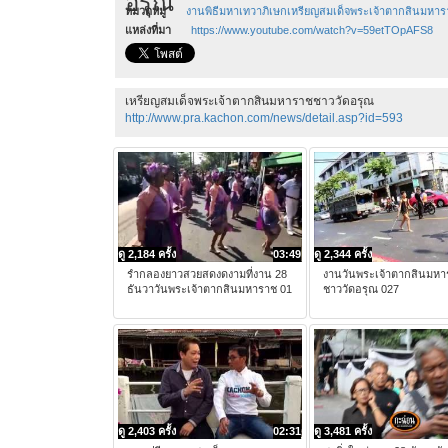
อรุณ
หมวดหมู่
งานพิธีมหาเทวาภิเษกเหรียญสมเด็จพระเจ้าตากสินมหา
แหล่งที่มา
https://www.youtube.com/watch?v=59etTOpAFS8
เหรียญสมเด็จพระเจ้าตากสินมหาราชชาววัดอรุณ
http://www.pra.kachon.com/news/detail.asp?id=593
ดู 2,184 ครั้ง
03:49
ดู 2,344 ครั้ง
รำกลองยาวสวยสดงดงามที่งาน 28
งานวันพระเจ้าตากสินมหา
ธันวาวันพระเจ้าตากสินมหาราช 01
ชาววัดอรุณ 027
ดู 2,403 ครั้ง
02:31
ดู 3,481 ครั้ง