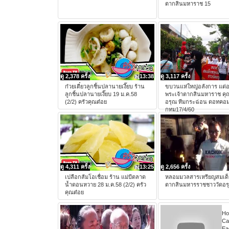
ตากสินมหาราช 15
ดู 2,378 ครั้ง
13:38
ดู 3,117 ครั้ง
ก๋วยเตี๋ยวลูกชิ้นปลานายเงี๊ยบ ร้าน
ขบวนแห่ใหญ่อลังการ แด่อ
ลูกชิ้นปลานายเงี๊ยบ 19 ม.ค.58
พระเจ้าตากสินมหาราช คุณว
(2/2) ครัวคุณต๋อย
อรุณ ทีมกระฉ่อน ดอทคอม 
กทม17/4/60
ดู 4,311 ครั้ง
13:25
ดู 2,656 ครั้ง
เปลือกส้มโอเชื่อม ร้าน แม่บีตลาด
หลอมมวลสารเหรียญสมเด็
น้ำดอนหวาย 28 ม.ค.58 (2/2) ครัว
ตากสินมหารราชชาววัดอร
คุณต๋อย
Ho
Cal
Ea