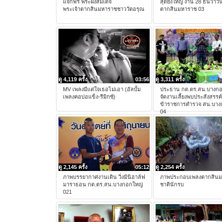
แจกฟรี พระผงสมเด็จ
สุดยิ่งใหญ่ งาน 28 ธันวาวั
พระเจ้าตากสินมหาราชชาววัดอรุณ
ตากสินมหาราช 03
ดู 4,119 ครั้ง
03:56
ดู 3,311 ครั้ง
MV เพลงมีแต่ใจเธอไม่เอา (อัลบั้ม
ประธาน กต.ตร.สน.บางกอ
เพลงคอบ่อแข็ง-รีมิกซ์)
จัดงานเลี้ยงพบประสังสรรค์พ
ข้าราชการตำรวจ สน.บาง
04
ดู 2,145 ครั้ง
05:12
ดู 2,254 ครั้ง
ภาพบรรยากาศงานเดิน วิ่งมินิฮาล์ฟ
ภาพประกอบเพลงตากสิน
มาราธอน กต.ตร.สน.บางกอกใหญ่
ชาตินักรบ
021