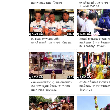
กต.ตร.สน.บางกอกใหญ่ 05
พระเจ้าตากสินมหาราชชาว
ประจำปี 2560 18
ดู 7,621 ครั้ง
03:34
ดู 3,203 ครั้ง
02 มวลสารพระผงสมเด็จ
งานคล้ายวันพระราชสมภ
พระเจ้าตากสินมหาราชชาววัดอรุณ
สมเด็จพระเจ้าตากสินมหา
สิงโตต่อตัวลูกเจ้าพ่อไฟ
ดู 2,536 ครั้ง
03:39
ดู 2,196 ครั้ง
งานเททองหล่อพระรูปและมหาเทวา
ตรุษจีนปีนี้แสนมีความสุขที
ภิเษกเหรียญสมเด็จพระเจ้าตากสิน
สมเด็จพระเจ้าตากสินมหา
มหาราชชาววัดอรุณ/1
วัดอรุณ 03