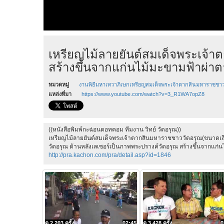
เหรียญไม้ลายยันต์สมเด็จพระเจ
สร้างขึ้นจากแก่นไม้มะขามฟ้าผ่า
หมวดหมู่
งานพิธีมหาเทวาภิเษกเหรียญสมเด็จพระเจ้าตากสินมหาราชชาว
แหล่งที่มา
https://www.youtube.com/watch?v=3_R1WA7opZ8
((หนังสือพิมพ์กะฉ่อนดอทคอม ทีมงาน วิทย์ วัดอรุณ))
เหรียญไม้ลายยันต์สมเด็จพระเจ้าตากสินมหาราชชาววัดอรุณ(ขนาดเลี
วัดอรุณ ด้านหลังเลเซอร์เป็นภาพพระปรางค์วัดอรุณ สร้างขึ้นจากแก
http://pra.kachon.com/pra/detail.asp?id=1846
ดู 2,203 ครั้ง
02:45
ดู 3,428 ครั้ง
0