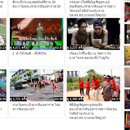
าท
ตีกระบี่กระบองสุดมันส์ที่งาน 28
กลองยาวในพิธีอัญเชิญพระรูป
92
ธันวาวันพระเจ้าตากสินมหาราช 09
สมเด็จพระเจ้าตากสินมหาราชชาว
วัดอรุณไปยังบ้านประธาน
กต.ตร.สน.บางกอกใหญ่ 01
3:23
ดู 4,071 ครั้ง
03:37
ดู 3,237 ครั้ง
02:18
2. ฉ่ำใจไหมพี่ - เติ้งลี่จวิน
เกิดอะไรขึ้นเมื่อ เน วัดดาว กับ
อาท โอรส คอบ่อแข็ง ไปดูกัน
6:00
ดู 2,721 ครั้ง
02:56
ดู 2,395 ครั้ง
04:17
งานวันพระเจ้าตากสินมหาราช โดย
พิธีอัญเชิญพระรูปสมเด็จ
าว
ชาววัดอรุณ 027
พระเจ้าตากสินมหาราชชาววัดอรุณ
ไปยังบ้านประธาน
กต.ตร.สน.บางกอกใหญ่ 07