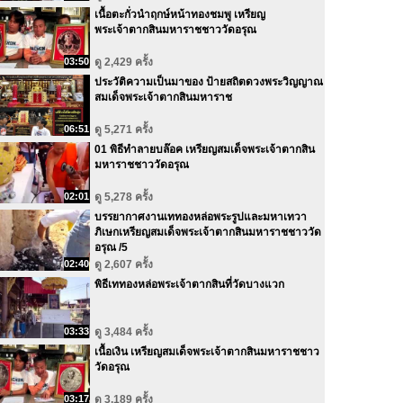
เนื้อตะกั่วนำฤกษ์หน้าทองชมพู เหรียญ
พระเจ้าตากสินมหาราชชาววัดอรุณ
03:50
ดู 2,429 ครั้ง
ประวัติความเป็นมาของ ป้ายสถิตดวงพระวิญญาณ
สมเด็จพระเจ้าตากสินมหาราช
06:51
ดู 5,271 ครั้ง
01 พิธีทำลายบล๊อค เหรียญสมเด็จพระเจ้าตากสิน
มหาราชชาววัดอรุณ
02:01
ดู 5,278 ครั้ง
บรรยากาศงานเททองหล่อพระรูปและมหาเทวา
ภิเษกเหรียญสมเด็จพระเจ้าตากสินมหาราชชาววัด
อรุณ /5
02:40
ดู 2,607 ครั้ง
พิธีเททองหล่อพระเจ้าตากสินที่วัดบางแวก
03:33
ดู 3,484 ครั้ง
เนื้อเงิน เหรียญสมเด็จพระเจ้าตากสินมหาราชชาว
วัดอรุณ
03:17
ดู 3,189 ครั้ง