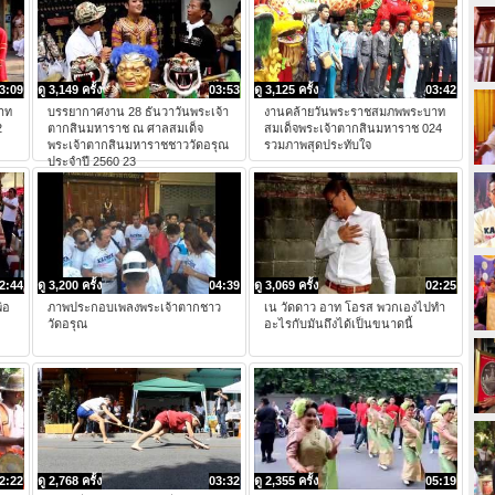
3:09
ดู 3,149 ครั้ง
03:53
ดู 3,125 ครั้ง
03:42
าท
บรรยากาศงาน 28 ธันวาวันพระเจ้า
งานคล้ายวันพระราชสมภพพระบาท
2
ตากสินมหาราช ณ ศาลสมเด็จ
สมเด็จพระเจ้าตากสินมหาราช 024
พระเจ้าตากสินมหาราชชาววัดอรุณ
รวมภาพสุดประทับใจ
ประจำปี 2560 23
2:44
ดู 3,200 ครั้ง
04:39
ดู 3,069 ครั้ง
02:25
่อ
ภาพประกอบเพลงพระเจ้าตากชาว
เน วัดดาว อาท โอรส พวกเองไปทำ
วัดอรุณ
อะไรกับมันถึงได้เป็นขนาดนี้
2:22
ดู 2,768 ครั้ง
03:32
ดู 2,355 ครั้ง
05:19