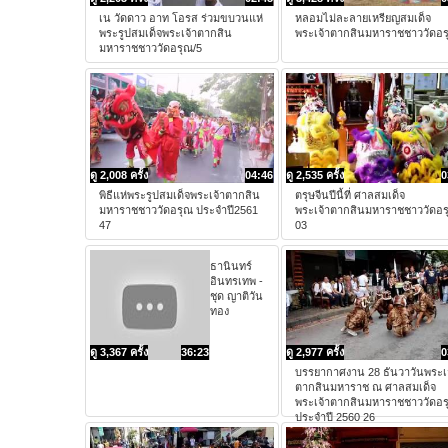
เน วัดดาว อาท โอรส ร่วมขบวนแห่
หลอมไม่ละลายเหรียญสมเด็จ
พระรูปสมเด็จพระเจ้าตากสิน
พระเจ้าตากสินมหาราชชาววัดอร
มหาราชชาววัดอรุณ/5
ดู 2,008 ครั้ง
04:46
ดู 2,535 ครั้ง
0
พิธีแห่พระรูปสมเด็จพระเจ้าตากสิน
ตรุษจีนปีนี้ที่ ศาลสมเด็จ
มหาราชชาววัดอรุณ ประจำปี2561
พระเจ้าตากสินมหาราชชาววัดอร
47
03
ธานินทร์
อินทรเทพ -
ชุด ญาติวัน
ทอง
ดู 3,367 ครั้ง
36:23
ดู 2,977 ครั้ง
0
บรรยากาศงาน 28 ธันวาวันพระเ
ตากสินมหาราช ณ ศาลสมเด็จ
พระเจ้าตากสินมหาราชชาววัดอร
ประจำปี 2560 26