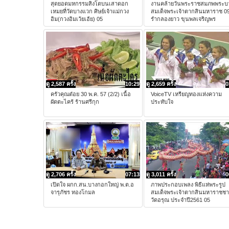
สุดยอดมหกรรมสิงโตบนเสาดอก
งานคล้ายวันพระราชสมภพพระบ
เหมยที่วัดบางแวก ศิษย์เจ้าแม่กวง
สมเด็จพระเจ้าตากสินมหาราช 0
อิม(กวงอิมเว้ยเฮ้ย) 05
รำกลองยาว ขุนพลเจริญพร
ดู 2,587 ครั้ง
10:29
ดู 2,659 ครั้ง
0
ครัวคุณต๋อย 30 พ.ค. 57 (2/2) เนื้อ
VoiceTV เหรียญทองแห่งความ
ผัดตะไคร้ ร้านศรีกุก
ประทับใจ
ดู 2,706 ครั้ง
07:13
ดู 3,011 ครั้ง
0
เปิดใจ ผกก.สน.บางกอกใหญ่ พ.ต.อ
ภาพประกอบเพลง พิธีแห่พระรูป
จารุภัชร ทองโกมล
สมเด็จพระเจ้าตากสินมหาราชช
วัดอรุณ ประจำปี2561 05