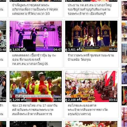
บำเพ็ญพระราชกุศลสวดพระ
ประธาน กต.ตร.สน.บางกอกใหญ่
ุณ
อภิธรรมเพื่อถวายเป็นพระราชกุศล
ขอเชิญร่วมทำบุญกับทีมงานตาม
แด่พ่อหลวง ที่วัดบางแวก 3/3
รอยพระเจ้าตาก เมืองจันทบุรี
3:48
ดู 3,635 ครั้ง
04:47
ดู 3,401 ครั้ง
05:02
แสดงสดตลก เปี๊ยกข้าวปุ้น by กะ
รำถวายพระพรที่ ชุมชนลานมะขาม
ุณ
ฉ่อน ที่งานแข่งแรลลี่
บ้านหม้อ วัดอรุณ
กต.ตร.สน.บางกอกใหญ่ 05
3:56
ดู 3,290 ครั้ง
01:02
ดู 2,108 ครั้ง
03:51
จ้า
ช่อง 13 สยามไทย งาน 17 เมษาวัน
สมโภชและฉลองศาล
คล้ายวันพระราชสมภพพระบาท
พระเจ้าตากสินมหาราชชาววัด
ุณ
สมเด็จพระเจ้าตากสินมหาราช
อรุณ/6(บวงสรวง)