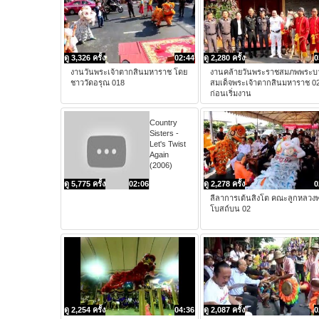
ดู 3,326 ครั้ง
02:44
ดู 2,280 ครั้ง
0
งานวันพระเจ้าตากสินมหาราช โดย
งานคล้ายวันพระราชสมภพพระบ
ชาววัดอรุณ 018
สมเด็จพระเจ้าตากสินมหาราช 0
ก่อนเริ่มงาน
Country
Sisters -
Let's Twist
Again
(2006)
ดู 5,775 ครั้ง
02:06
ดู 2,278 ครั้ง
0
ลีลาการเต้นสิงโต คณะลูกหลวงพ
โบสถ์บน 02
ดู 2,254 ครั้ง
04:36
ดู 2,087 ครั้ง
0