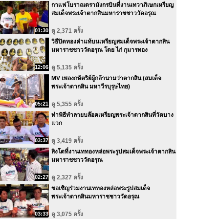
กาแฟโบราณตรามังกรบินที่งานเทวาภิเษกเหรียญ
สมเด็จพระเจ้าตากสินมหาราชชาววัดอรุณ
01:30
ดู 2,371 ครั้ง
วิธีปิดทองคำแท้บนเหรียญสมเด็จพระเจ้าตากสิน
มหาราชชาววัดอรุณ โดย ไก่ กุมารทอง
12:06
ดู 5,135 ครั้ง
MV เพลงกษัตริย์ผู้กล้านามว่าตากสิน (สมเด็จ
พระเจ้าตากสิน มหาวีรบุรุษไทย)
05:21
ดู 5,355 ครั้ง
ทำพิธีทำลายบล๊อคเหรียญพระเจ้าตากสินที่วัดบาง
แวก
03:37
ดู 3,419 ครั้ง
สิงโตที่งานเททองหล่อพระรูปสมเด็จพระเจ้าตากสิน
มหาราชชาววัดอรุณ
02:27
ดู 2,327 ครั้ง
ขอเชิญร่วมงานเททองหล่อพระรูปสมเด็จ
พระเจ้าตากสินมหาราชชาววัดอรุณ
03:33
ดู 3,075 ครั้ง