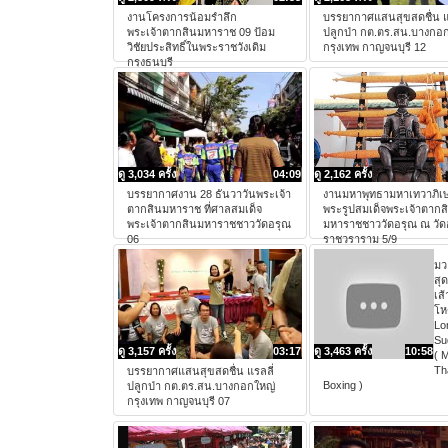
งานโครงการน้อมรำลึก
บรรยากาศแสนสุขสดชื่น แ
พระเจ้าตากสินมหาราช 09 ป้อม
ปลูกป่า กต.ตร.สน.บางกอ
วิชัยประสิทธิ์ในพระราชวังเดิม
กรุงเทพ กาญจนบุรี 12
กรุงธนบุรี
ดู 3,034 ครั้ง
04:09
ดู 2,162 ครั้ง
บรรยากาศงาน 28 ธันวาวันพระเจ้า
งานมหาพุทธามหาเทวาภิเ
ตากสินมหาราช ที่ศาลสมเด็จ
พระรูปสมเด็จพระเจ้าตากส
พระเจ้าตากสินมหาราชชาววัดอรุณ
มหาราชชาววัดอรุณ ณ วัด
06
ราชวราราม 5/9
มว
สุ
เส
โห
Lo
Su
ดู 3,157 ครั้ง
03:17
ดู 3,463 ครั้ง
10:58
( 
Th
บรรยากาศแสนสุขสดชื่น แรลลี่
Boxing )
ปลูกป่า กต.ตร.สน.บางกอกใหญ่
กรุงเทพ กาญจนบุรี 07