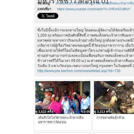
มหาราชชาววัดอรุณ 01
หมวดหมู่
งาน 28 ธันวาวันพระเจ้าตาก ที่ศาลสมเด็จพระเจ้าตากส
แหล่งที่มา
https://www.youtube.com/watch?v=JHEm4ZoBfoY
ซึ่งในปีนี้จะมีการแจกทานใหญ่ โดยคณะผู้จัดงานได้จัดเตรียมข้
1,200 ถุง พร้อมภาพอันศักดิ์สิทธิ์ ภาพสมเด็จพระเจ้าตากสินมหาร
มหาพุทธามหาเทวาภิเษกแล้วอย่างยิ่งใหญ่ ถูกต้องตามประเพ
เกจิอาจารย์ผู้เรืองวิทยาคมของยุคนี้ ที่วัดอรุณราชวราราม เมื่อวั
เพื่อแจกจ่ายให้ฟรีโดยไม่คิดมูลค่าใดๆ แก่ท่านผู้เข้าร่วมงานพิธีท
ท่าน(ท่านสามารถร่วมลงทะเบียนเพื่อขอรับภาพสมเด็จพระเจ้
ข้าวสารฟรีได้ในเวลา 09.00 น.) ณ ศาลสมเด็จพระเจ้าตากสิ
วังเดิม 3 แขวงวัดอรุณ เขตบางกอกใหญ่ กรุงเทพฯ ในวันพุทธที่
http://www.pra.kachon.com/news/detail.asp?id=736
ดู 3,522 ครั้ง
03:05
ดู 3,313 ครั้ง
เต้นสิงโตไหว้ศาลพระเจ้าตากสิน
การขยายพันธุ์กล้วย
มหาราชชาววัดอรุณ