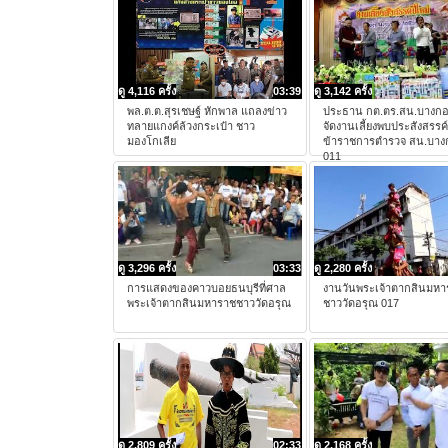
ดู 4,116 ครั้ง
03:39
ดู 3,142 ครั้ง
พล.ต.ต.สุรเชษฐ์ หักพาล แถลงข่าว
ประธาน กต.ตร.สน.บางกอ
ทลายแกงค์ล้วงกระเป๋า ชาว
จัดงานเลี้ยงพบประสังสรรค์พ
มองโกเลีย
ข้าราชการตำรวจ สน.บาง
011
ดู 3,296 ครั้ง
03:33
ดู 2,280 ครั้ง
การแสดงของคาวบอยธนบุรีที่ศาล
งานวันพระเจ้าตากสินมหา
พระเจ้าตากสินมหาราชชาววัดอรุณ
ชาววัดอรุณ 017
ดู 2,809 ครั้ง
02:33
ดู 2,168 ครั้ง