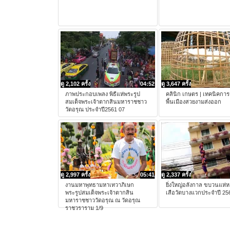
ดู 2,102 ครั้ง
04:52
ดู 3,647 ครั้ง
ภาพประกอบเพลง พิธีแห่พระรูป
คลินิก เกษตร | เทคนิคการเ
สมเด็จพระเจ้าตากสินมหาราชชาว
พื้นเมืองสวยงามส่งออก
วัดอรุณ ประจำปี2561 07
ดู 2,997 ครั้ง
05:41
ดู 2,337 ครั้ง
งานมหาพุทธามหาเทวาภิเษก
ยิ่งใหญ่อลังกาล ขบวนแห่ห
พระรูปสมเด็จพระเจ้าตากสิน
เสือวัดบางแวกประจำปี 25
มหาราชชาววัดอรุณ ณ วัดอรุณ
ราชวราราม 1/9