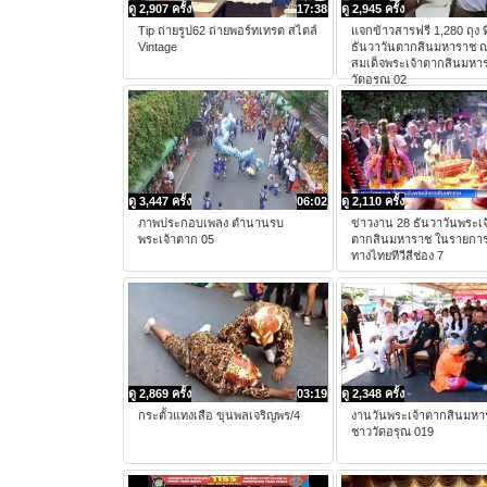
ดู 2,907 ครั้ง
17:38
ดู 2,945 ครั้ง
Tip ถ่ายรูป62 ถ่ายพอร์ทเทรต สไตล์
แจกข้าวสารฟรี 1,280 ถุง ท
Vintage
ธันวาวันตากสินมหาราช 
สมเด็จพระเจ้าตากสินมหา
วัดอรุณ 02
ดู 3,447 ครั้ง
06:02
ดู 2,110 ครั้ง
ภาพประกอบเพลง ตำนานรบ
ข่าวงาน 28 ธันวาวันพระเจ
พระเจ้าตาก 05
ตากสินมหาราช ในรายการ
ทางไทยทีวีสีช่อง 7
ดู 2,869 ครั้ง
03:19
ดู 2,348 ครั้ง
กระตั้วแทงเสือ ขุนพลเจริญพร/4
งานวันพระเจ้าตากสินมหา
ชาววัดอรุณ 019