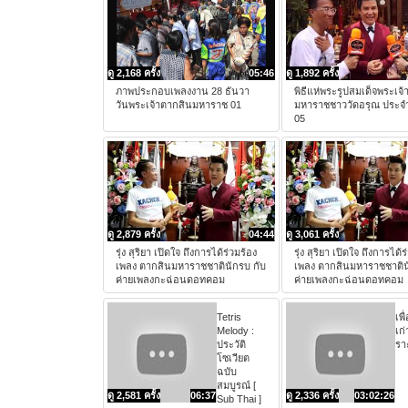
ดู 2,168 ครั้ง
05:46
ดู 1,892 ครั้ง
ภาพประกอบเพลงงาน 28 ธันวา
พิธีแห่พระรูปสมเด็จพระเจ
วันพระเจ้าตากสินมหาราช 01
มหาราชชาววัดอรุณ ประจำ
05
ดู 2,879 ครั้ง
04:44
ดู 3,061 ครั้ง
รุ่ง สุริยา เปิดใจ ถึงการได้ร่วมร้อง
รุ่ง สุริยา เปิดใจ ถึงการได้ร
เพลง ตากสินมหาราชชาตินักรบ กับ
เพลง ตากสินมหาราชชาติน
ค่ายเพลงกะฉ่อนดอทคอม
ค่ายเพลงกะฉ่อนดอทคอม
Tetris
เพื
Melody :
เก
ประวัติ
รา
โซเวียต
ฉบับ
สมบูรณ์ [
ดู 2,581 ครั้ง
06:37
ดู 2,336 ครั้ง
03:02:26
Sub Thai ]