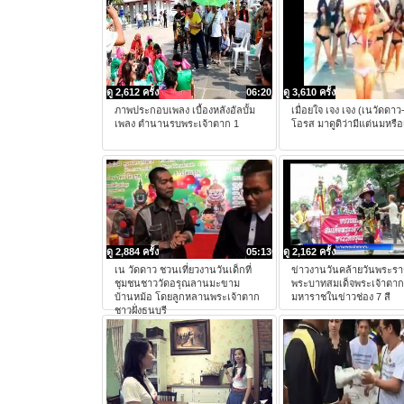
ดู 2,612 ครั้ง
06:20
ดู 3,610 ครั้ง
ภาพประกอบเพลง เบื้องหลังอัลบั้ม
เมื่อยใจ เจง เจง (เนวัดดา
เพลง ตำนานรบพระเจ้าตาก 1
โอรส มาดูดิว่ามีแต่นมหรือ
ดู 2,884 ครั้ง
05:13
ดู 2,162 ครั้ง
เน วัดดาว ชวนเที่ยวงานวันเด็กที่
ข่าวงานวันคล้ายวันพระร
ชุมชนชาววัดอรุณลานมะขาม
พระบาทสมเด็จพระเจ้าตาก
บ้านหม้อ โดยลูกหลานพระเจ้าตาก
มหาราชในข่าวช่อง 7 สี
ชาวฝั่งธนบุรี