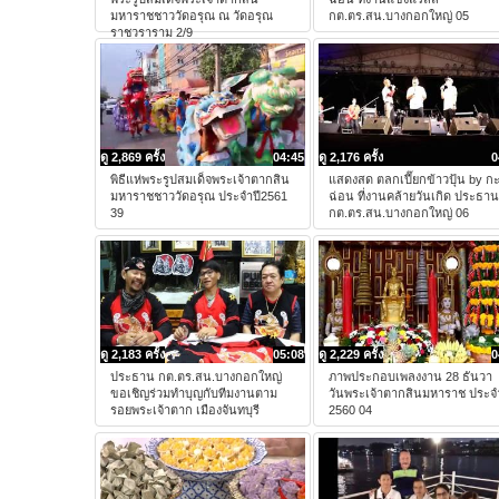
มหาราชชาววัดอรุณ ณ วัดอรุณ
กต.ตร.สน.บางกอกใหญ่ 05
ราชวราราม 2/9
ดู 2,869 ครั้ง
04:45
ดู 2,176 ครั้ง
0
พิธีแห่พระรูปสมเด็จพระเจ้าตากสิน
แสดงสด ตลกเปี๊ยกข้าวปุ้น by ก
มหาราชชาววัดอรุณ ประจำปี2561
ฉ่อน ที่งานคล้ายวันเกิด ประธาน
39
กต.ตร.สน.บางกอกใหญ่ 06
ดู 2,183 ครั้ง
05:08
ดู 2,229 ครั้ง
0
ประธาน กต.ตร.สน.บางกอกใหญ่
ภาพประกอบเพลงงาน 28 ธันวา
ขอเชิญร่วมทำบุญกับทีมงานตาม
วันพระเจ้าตากสินมหาราช ประจ
รอยพระเจ้าตาก เมืองจันทบุรี
2560 04