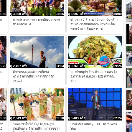
3:50
ดู 3,600 ครั้ง
04:56
ดู 3,097 ครั้ง
40:00
พบ
ภาพประกอบเพลง ตากสินมหาราช
ข่าวช่อง 7 สี งาน 17 เมษาวันคล้าย
ชาตินักรบ 04
วันพระราชสมภพพระบาทสมเด็จ
พระเจ้าตากสินมหาราช
5:25
ดู 2,497 ครั้ง
01:04
ดู 3,761 ครั้ง
09:26
ัด
มังกรทองสุดอลังการที่ศาล
แกงป่าหมูป่า ร้านข้าวแกง แสนตุ้ง
พระเจ้าตากสินมหาราชชาววัด
จ.ตราด 24 ธ.ค.57 (1/2) ครัวคุณ
อรุณ/1
ต๋อย
3:38
ดู 2,349 ครั้ง
03:20
ดู 3,483 ครั้ง
02:24
าท
กลองยาวในพิธีอัญเชิญพระรูป
Paul McCartney - Till There Was
10
สมเด็จพระเจ้าตากสินมหาราชชาว
You