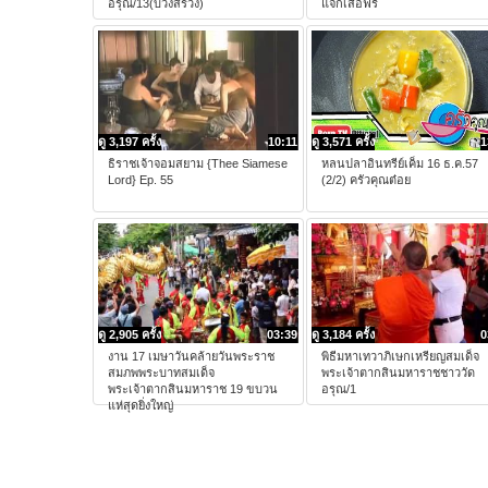
อรุณ/13(บวงสรวง)
แจกเสื้อฟรี
ดู 3,197 ครั้ง
10:11
ดู 3,571 ครั้ง
1
ธิราชเจ้าจอมสยาม {Thee Siamese
หลนปลาอินทรีย์เค็ม 16 ธ.ค.57
Lord} Ep. 55
(2/2) ครัวคุณต๋อย
ดู 2,905 ครั้ง
03:39
ดู 3,184 ครั้ง
0
งาน 17 เมษาวันคล้ายวันพระราช
พิธีมหาเทวาภิเษกเหรียญสมเด็จ
สมภพพระบาทสมเด็จ
พระเจ้าตากสินมหาราชชาววัด
พระเจ้าตากสินมหาราช 19 ขบวน
อรุณ/1
แห่สุดยิ่งใหญ่