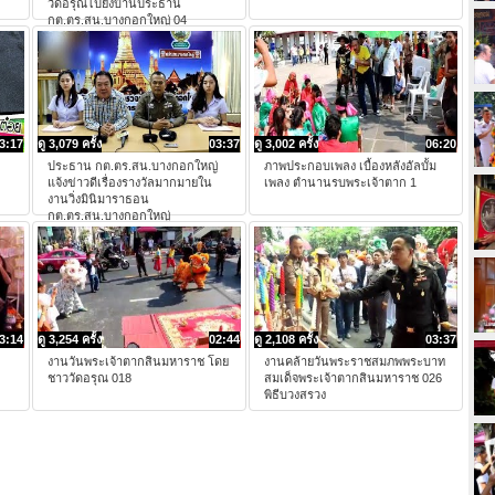
วัดอรุณไปยังบ้านประธาน
กต.ตร.สน.บางกอกใหญ่ 04
3:17
ดู 3,079 ครั้ง
03:37
ดู 3,002 ครั้ง
06:20
ประธาน กต.ตร.สน.บางกอกใหญ่
ภาพประกอบเพลง เบื้องหลังอัลบั้ม
แจ้งข่าวดีเรื่องรางวัลมากมายใน
เพลง ตำนานรบพระเจ้าตาก 1
งานวิ่งมินิมาราธอน
กต.ตร.สน.บางกอกใหญ่
3:14
ดู 3,254 ครั้ง
02:44
ดู 2,108 ครั้ง
03:37
งานวันพระเจ้าตากสินมหาราช โดย
งานคล้ายวันพระราชสมภพพระบาท
ชาววัดอรุณ 018
สมเด็จพระเจ้าตากสินมหาราช 026
พิธีบวงสรวง