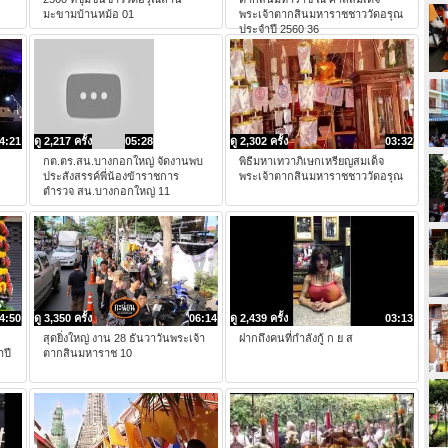
มะขามบ้านหม้อ 01
พระเจ้าตากสินมหาราชชาววัดอรุณ
ประจำปี 2560 36
4:21
ดู 2,217 ครั้ง
05:28
ดู 2,302 ครั้ง
03:32
ะ
กต.ตร.สน.บางกอกใหญ่ จัดงานพบ
พิธีมหาเทวาภิเษกเหรียญสมเด็จ
ประสังสรรค์พี่น้องข้าราชการ
พระเจ้าตากสินมหาราชชาววัดอรุณ
ตำรวจ สน.บางกอกใหญ่ 11
4:50
ดู 3,350 ครั้ง
06:14
ดู 2,439 ครั้ง
03:13
สุดยิ่งใหญ่ งาน 28 ธันวาวันพระเจ้า
ฝากถึงคนที่กำลังกู้ ก ย ส
ำปี
ตากสินมหาราช 10