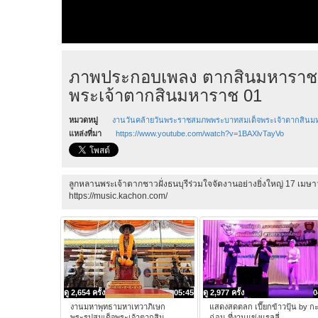
ภาพประกอบเพลง ตากสินมหาราชชา
พระเจ้าตากสินมหาราช 01
หมวดหมู่
งานวันคล้ายวันพระราชสมภพพระบาทสมเด็จพระเจ้าตากสินม
แหล่งที่มา
https://www.youtube.com/watch?v=1BAXlvTayVo
ลูกหลานพระเจ้าตากชาวฝั่งธนบุรีร่วมใจจัดงานอย่างยิ่งใหญ่ 17 เ
https://music.kachon.com/
ดู 2,654 ครั้ง
05:45
ดู 2,977 ครั้ง
0
งานมหาพุทธามหาเทวาภิเษก
แสดงสดตลก เปี๊ยกข้าวปุ้น by ก
พระรูปสมเด็จพระเจ้าตากสิน
ฉ่อน ที่งานแข่งแรลลี่