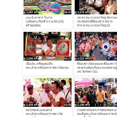
ดู 3,087 ครั้ง
09:47
ดู 3,079 ครั้ง
0
แนะนำอาหาร ในงาน
กต.ตร.สน.บางกอกใหญ่ จัดงาน
เฉลิมพระเกียรติ 5 ก.พ.58 (1/2)
ประสังสรรค์พี่น้องข้าราชการ
ครัวคุณต๋อย
ตำรวจ สน.บางกอกใหญ่ 01
ดู 2,566 ครั้ง
03:17
ดู 2,022 ครั้ง
0
เนื้อเงิน เหรียญสมเด็จ
พี่น้องชาววัดอรุณและพี่น้องชาวว
พระเจ้าตากสินมหาราชชาววัดอรุณ
เศวตร่วมต้อนรับขบวนแห่หลวงปู่
เส่ง วัดกัลยา 011
ดู 2,426 ครั้ง
03:58
ดู 2,180 ครั้ง
0
สมโภชและฉลองศาล
งานคล้ายวันพระราชสมภพพระบ
พระเจ้าตากสินมหาราชชาววัด
สมเด็จพระเจ้าตากสินมหาราช 0