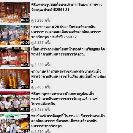
พิธีแห่พระรูปสมเด็จพระเจ้าตากสินมหาราชชาว
วัดอรุณ ประจำปี2561 31
04:49
ดู 3,295 ครั้ง
บรรยากาศงาน 28 ธันวาวันพระเจ้าตากสิน
มหาราช ณ ศาลสมเด็จพระเจ้าตากสินมหาราช
ชาววัดอรุณ ประจำปี 2560 17
03:02
ดู 3,137 ครั้ง
เนื้อตะกั่วหลวงพ่อเนียมหน้าทองคำ เหรียญสมเด็จ
พระเจ้าตากสินมหาราชชาววัดอรุณ
03:41
ดู 3,230 ครั้ง
ข่าวงานคล้ายวันพระราชสมภพพระบาทสมเด็จ
พระเจ้าตากสินมหาราช ในเรื่องเด่นเย็นนี้ ทางช่อง
3
21:00
ดู 3,405 ครั้ง
พิธีมหาพุทธามหาเทวาภิเษกพระรูปสมเด็จ
พระเจ้าตากสินมหาราชชาววัดอรุณ 6 กาแฟ
โบราณมังกรบิน
01:26
ดู 3,487 ครั้ง
พระบิณฑ์ บรรลือฤทธิ์ ในงาน 28 ธันวาวันพระเจ้า
ตากสินมหาราช ที่ศาลสมเด็จพระเจ้าตากสิน
มหาราชชาววัดอรุณ
03:13
ดู 2,270 ครั้ง