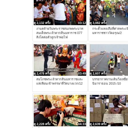
ดู 2,132 ครั้ง
03:12
ดู 3,082 ครั้ง
งานคล้ายวันพระราชสมภพพระบาท
กระตั้วแทงเสือที่ศาลพระเ
สมเด็จพระเจ้าตากสินมหาราช 077
มหาราชชาววัดอรุณ/2
สิงโตต่อตัวลูกเจ้าพ่อไฟ
ดู 2,478 ครั้ง
03:49
ดู 2,607 ครั้ง
สมโภชพระเจ้าตากสินมหาราชและ
บรรยากาศงานเดินวิ่งเหยี่ย
แห่เทียนเข้าพรรษาที่วัดบางแวก/12
นิมาราธอน 2015 /10
ดู 2,228 ครั้ง
04:33
ดู 2,639 ครั้ง