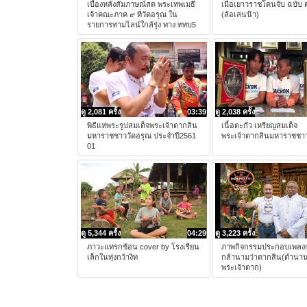
เบื้องหลังสัมภาษณ์สด พระเทพเมธี
เมื่อเยาวราชโดนจับ ฉบับ ค
เจ้าคณะภาค ๙ ที่วัดอรุณ ใน
(ล้อเล่นน๊า)
รายการทามไลน์ใกล้รุ่ง ทาง ททบ5
ดู 2,081 ครั้ง
03:39
ดู 2,038 ครั้ง
พิธีแห่พระรูปสมเด็จพระเจ้าตากสิน
เนื้อตะกั่ว เหรียญสมเด็จ
มหาราชชาววัดอรุณ ประจำปี2561
พระเจ้าตากสินมหาราชชาว
01
ดู 5,344 ครั้ง
04:29
ดู 3,223 ครั้ง
ภาวะแทรกซ้อน cover by โรงเรียน
ภาพกิจกรรมประกอบเพลงกษัต
เล็กในทุ่งกว้างิท
กล้านามว่าตากสิน(ตำนา
พระเจ้าตาก)