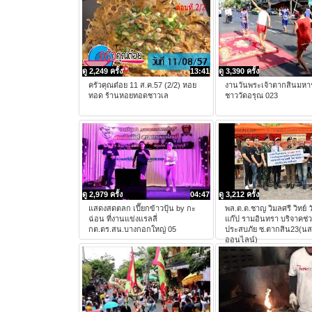
ดู 2,249 ครั้ง
13:41
ดู 3,390 ครั้ง
ครัวคุณต๋อย 11 ส.ค.57 (2/2) หอย
งานวันพระเจ้าตากสินมหา
ทอด ร้านหอยทอดชาวเล
ชาววัดอรุณ 023
ดู 2,979 ครั้ง
04:47
ดู 3,212 ครั้ง
แสดงสดตลก เปี๊ยกข้าวปุ้น by กะ
พล.ต.ต.ชาญ วิมลศรี วิทย์ 
ฉ่อน ที่งานแข่งแรลลี่
แก๊ป รามอินทรา บริจาคช่วย
กต.ตร.สน.บางกอกใหญ่ 05
ประสบภัย ซ.ตากสิน23(นสพ
ออนไลน์)