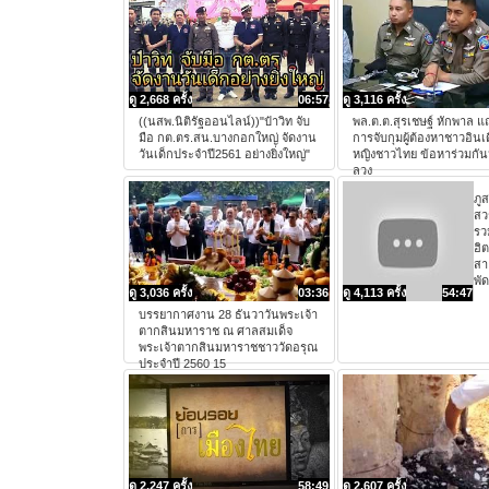
ดู 2,668 ครั้ง
06:57
ดู 3,116 ครั้ง
((นสพ.นิติรัฐออนไลน์))"ป๋าวิท จับ
พล.ต.ต.สุรเชษฐ์ หักพาล แ
มือ กต.ตร.สน.บางกอกใหญ่ จัดงาน
การจับกุมผู้ต้องหาชาวอินเ
วันเด็กประจำปี2561 อย่างยิ่งใหญ่"
หญิงชาวไทย ข้อหาร่วมกั
ลวง
ภูส
สว
รว
ฮิต
สา
พั
ดู 3,036 ครั้ง
03:36
ดู 4,113 ครั้ง
54:47
บรรยากาศงาน 28 ธันวาวันพระเจ้า
ตากสินมหาราช ณ ศาลสมเด็จ
พระเจ้าตากสินมหาราชชาววัดอรุณ
ประจำปี 2560 15
ดู 2,247 ครั้ง
58:49
ดู 2,607 ครั้ง