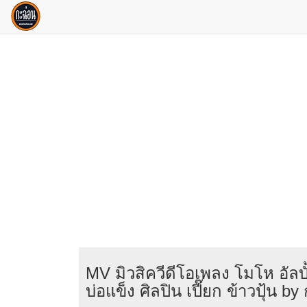
MV มิวสิควีดีโอเพลง โมโห อัลบ
บ่อแข็ง ศิลปิน เปี๊ยก ข้าวปุ้น b