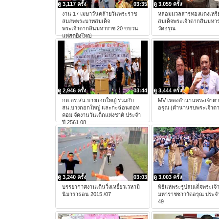
ดู 3,117 ครั้ง
03:35
ดู 3,059 ครั้ง
งาน 17 เมษาวันคล้ายวันพระราช
หลอมมวลสารทองแดงเหรี
สมภพพระบาทสมเด็จ
สมเด็จพระเจ้าตากสินมหา
พระเจ้าตากสินมหาราช 20 ขบวน
วัดอรุณ
แห่สุดยิ่งใหญ่
ดู 2,946 ครั้ง
03:44
ดู 3,444 ครั้ง
กต.ตร.สน.บางกอกใหญ่ ร่วมกับ
MV เพลงตำนานพระเจ้าตา
สน.บางกอกใหญ่ และกะฉ่อนดอท
อรุณ (ตำนานรบพระเจ้าตาก
คอม จัดงานวันเด็กแห่งชาติ ประจำ
ปี 2561 08
ดู 3,240 ครั้ง
03:03
ดู 3,003 ครั้ง
บรรยากาศงานเดินวิ่งเหยี่ยวเวหามิ
พิธีแห่พระรูปสมเด็จพระเจ
นิมาราธอน 2015 /07
มหาราชชาววัดอรุณ ประจำ
49