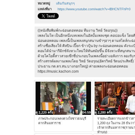
หมวดหมู่
เต้นกันสนุกๆ
แหล่งที่มา
https://www.youtube.com/watch?v=lBHCNTFhPr0
((หนังสือพิมพ์กะฉ่อนดอทคอม ทีมงาน วิทย์ วัดอรุณ))
เพลงโมโห เป็นอีกหนึ่งบทเพลงในอัลบั้มเพลงชุด คอบ่อแข็ง โดยศิลป
ฉ่อนดอทคอม เพลงนี้เป็นเพลงสนุกสนานขำๆฮาๆ ตามสไตล์กะฉ่
สร้างชื่อเสียงให้ ศิลปิน เปี๊ยก ข้าวปุ้น by กะฉ่อนดอทคอม ดัง
คอมได้นำมารีมิกซ์จังหวะใหม่ให้ทันสมัยขึ้น มีจังหวะที่สนุกสนานแ
ด้วยโคโยตี้สาวสวยเซ๊กซี่ประกอบในเพลงนี้อย่างอลังการ ลองรับ
สร้างสรรต์ผลงานเพลงโดย วิทย์ วัดอรุณ(อัครวิทย์ รัตนประสิทธิ์)
ประธาน กต.ตร.สน.บางกอกใหญ่) ค่ายเพลงกะฉ่อนดอทคอม
https://music.kachon.com
ดู 2,220 ครั้ง
04:59
ดู 2,280 ครั้ง
ภาพประกอบเพลงดวงใจชาวธนบุรี
รายละเอียดการแจกข้าวสา
ตากสินมหาราช
1,200 ถุง ในงาน 28 ธันวา
เจ้าตากสินมหาราช(รายนาม
ทำบุญ)