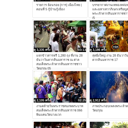
รายการ ย้อนรอย [การ] เมืองไทย |
บรรยากาศงานเททองหล่อพ
ตอนที่ 5 กู้บ้านกู้เมือง
และมหาเทวาภิเษกเหรียญส
พระเจ้าตากสินมหาราชชาว
/5
ดู 3,335 ครั้ง
03:13
ดู 3,186 ครั้ง
แจกข้าวสารฟรี 1,280 ถุง ที่งาน 28
สุดยิ่งใหญ่ งาน 28 ธันวาวั
ธันวาวันตากสินมหาราช ณ ศาล
ตากสินมหาราช 17
สมเด็จพระเจ้าตากสินมหาราชชาว
วัดอรุณ 05
ดู 2,105 ครั้ง
02:25
ดู 2,912 ครั้ง
งานคล้ายวันพระราชสมภพพระบาท
ภาพประกอบเพลงพระเจ้า
สมเด็จพระเจ้าตากสินมหาราช 066
วัดอรุณ
พินแคนวัดบางแวก