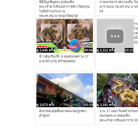
พิธีอัญเชิญพระรูปสมเด็จ
ภาพบรรยากาศงานเดิน วิ่งม
พระเจ้าตากสินมหาราชชาววัดอรุณ
มาราธอน กต.ตร.สน.บาง
ไปยังบ้านประธาน
04
กต.ตร.สน.บางกอกใหญ่ 02
รว
ไม่
แต
เมื
20
ดู 2,445 ครั้ง
09:50
ดู 2,312 ครั้ง
10:23
ข้าวต้มเรือเจ๊ก จ.สมุทรสงคราม 17
ม.ค.58 (1/3) ครัวคุณต๋อย
ดู 3,073 ครั้ง
03:10
ดู 3,181 ครั้ง
มังกรทองสุดตื่นตาคณะพ่อปู่เทพา
งาน 17 เมษาวันคล้ายวัน
ดำทุ่ง/3
สมภพพระบาทสมเด็จ
พระเจ้าตากสินมหาราข 03