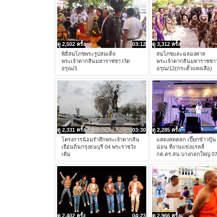
ดู 2,502 ครั้ง
03:12
ดู 3,312 ครั้ง
พิธีสมโภชพระรูปสมเด็จ
สมโภชและฉลองศาล
พระเจ้าตากสินมหาราชชาววัด
พระเจ้าตากสินมหาราชชาว
อรุณ/3
อรุณ/12(กระตั้วแทงเสือ)
ดู 2,331 ครั้ง
03:30
ดู 2,285 ครั้ง
โครงการน้อมรำลึกพระเจ้าตากสิน
แสดงสดตลก เปี๊ยกข้าวปุ้น
เยือนถิ่นกรุงธนบุรี 04 พระราชวัง
ฉ่อน ที่งานแข่งแรลลี่
เดิม
กต.ตร.สน.บางกอกใหญ่ 0
ดู 2,402 ครั้ง
04:23
ดู 2,966 ครั้ง