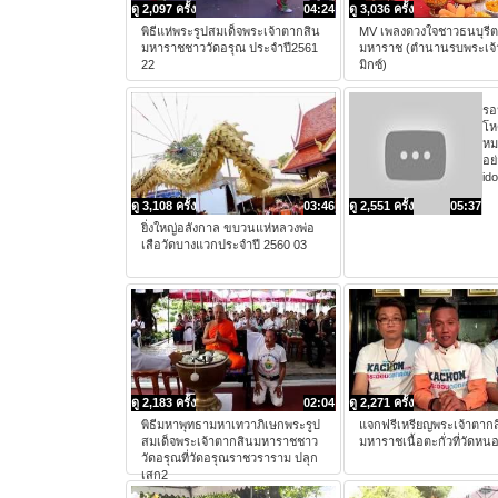
ดู 2,097 ครั้ง
04:24
ดู 3,036 ครั้ง
พิธีแห่พระรูปสมเด็จพระเจ้าตากสิน
MV เพลงดวงใจชาวธนบุรีต
มหาราชชาววัดอรุณ ประจำปี2561
มหาราช (ตำนานรบพระเจ้
22
มิกซ์)
รอน
โห
หม
อย
ido
ดู 3,108 ครั้ง
03:46
ดู 2,551 ครั้ง
05:37
ยิ่งใหญ่อลังกาล ขบวนแห่หลวงพ่อ
เสือวัดบางแวกประจำปี 2560 03
ดู 2,183 ครั้ง
02:04
ดู 2,271 ครั้ง
พิธีมหาพุทธามหาเทวาภิเษกพระรูป
แจกฟรีเหรียญพระเจ้าตาก
สมเด็จพระเจ้าตากสินมหาราชชาว
มหาราชเนื้อตะกั่วที่วัดหนอ
วัดอรุณที่วัดอรุณราชวราราม ปลุก
เสก2