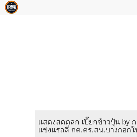
แสดงสดตลก เปี๊ยกข้าวปุ้น by ก
แข่งแรลลี่ กต.ตร.สน.บางกอกใ