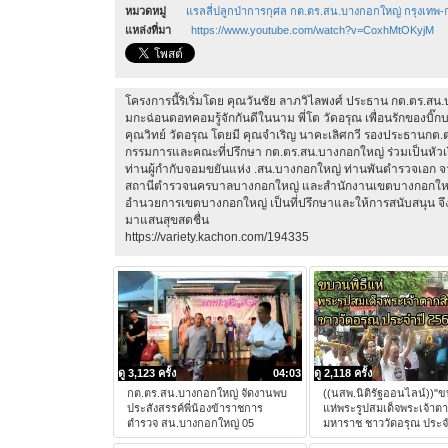
หมวดหมู่
แรลลี่ปลูกป่าการกุศล กต.ตร.สน.บางกอกใหญ่ กรุงเทพ-
แหล่งที่มา
https://www.youtube.com/watch?v=CoxhMtOKyjM
โครงการนี้ริเริ่มโดย คุณวันชัย ลาภวิไลพงศ์ ประธาน กต.ตร.สน.
มกะฉ่อนดอทคอมรู้จักกันดีในนาม พี่โต วัดอรุณ เพื่อนรักของ
คุณวิทย์ วัดอรุณ โดยมี คุณจำเริญ นาคะเลิศกวี รองประธานก
กรรมการและคณะที่ปรึกษา กต.ตร.สน.บางกอกใหญ่ ร่วมเป็นหัวเร
ท่านผู้กำกับจอมขยันแห่ง .สน.บางกอกใหญ่ ท่านพันตำรวจเอก จา
สถานีตำรวจนครบาลบางกอกใหญ่ และสำนักงานเขตบางกอกใหญ่ 
อำนวยการเขตบางกอกใหญ่ เป็นที่ปรึกษาและให้การสนับสนุน จึง
มาแสนสุขสดชื่น
https://variety.kachon.com/194335
ดู 3,123 ครั้ง
04:03
ดู 2,118 ครั้ง
กต.ตร.สน.บางกอกใหญ่ จัดงานพบ
((นสพ.นิติรัฐออนไลน์))"ข
ประสังสรรค์พี่น้องข้าราชการ
แห่พระรูปสมเด็จพระเจ้าต
ตำรวจ สน.บางกอกใหญ่ 05
มหาราช ชาววัดอรุณ ประจ