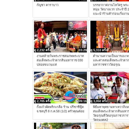
กัญชา คาราบาว
บรรยากาศงานไหว้ครู พระ
หนุ่ม วัดบางแวก ประจำปี 
แนะนำร้านค้าก่อนเริ่มงาน
ดู 2,232 ครั้ง
03:29
ดู 5,310 ครั้ง
งานคล้ายวันพระราชสมภพพระบาท
ตำนานความเป็นมาของ พร
สมเด็จพระเจ้าตากสินมหาราช 030
และศาลสมเด็จพระเจ้าตาก
ปล่อยขบวนแห่
มหาราชชาววัดอรุณ
ดู 2,705 ครั้ง
09:16
ดู 3,050 ครั้ง
กั้งแก้วผัดพริกเกลือ ร้าน ปรีชาซีฟู๊ด
พิธีมหาพุทธามหาเทวาภิเษ
จ.ชลบุรี 8 ก.ค.58 (1/2) ครัวคุณต๋อย
สมเด็จพระเจ้าตากสินมหา
วัดอรุณที่วัดอรุณราชวรารา
วัตถุมงคล2