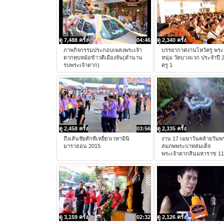
ดู 7,488 ครั้ง
04:46
ดู 2,340 ครั้ง
ภาพกิจกรรมประกอบเพลงพระเจ้า
บรรยากาศงานไหว้ครู พระ
ตากทุบหม้อข้าวตีเมืองจัน(ตำนาน
หนุ่ม วัดบางแวก ประจำปี 
รบพระเจ้าตาก)
ครู 1
ดู 2,458 ครั้ง
03:56
ดู 2,335 ครั้ง
ถึงเส้นชัยสักทีเหยี่ยวเวหามินิ
งาน 17 เมษาวันคล้ายวัน
มาราธอน 2015
สมภพพระบาทสมเด็จ
พระเจ้าตากสินมหาราข 11
ดู 3,159 ครั้ง
02:32
ดู 2,126 ครั้ง