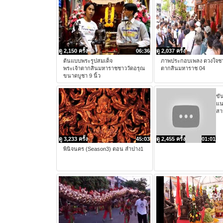
ดู 2,150 ครั้ง
06:36
ดู 2,037 ครั้ง
ต้นแบบพระรูปสมเด็จ
ภาพประกอบเพลง ดวงใจชา
พระเจ้าตากสินมหาราชชาววัดอรุณ
ตากสินมหาราช 04
ขนาดบูชา 9 นิ้ว
ขั
แน
สา
ดู 3,233 ครั้ง
45:03
ดู 2,455 ครั้ง
01:01
พินิจนคร (Season3) ตอน ลำปาง1