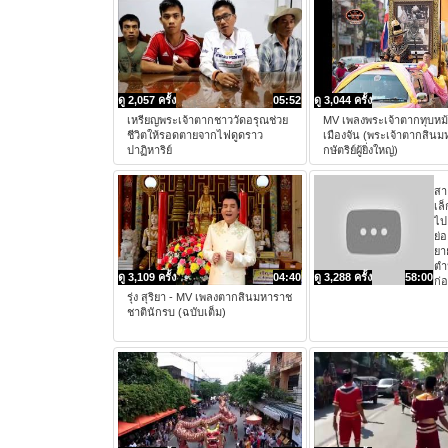
ดู 2,057 ครั้ง
05:52
ดู 3,044 ครั้ง
เหรียญพระเจ้าตากชาววัดอรุณช่วย
MV เพลงพระเจ้าตากทุบหม้
ชีวิตให้รอดตายจากไฟดูดราว
เมืองจัน (พระเจ้าตากสิน
ปาฏิหาริย์
กษัตริย์ผู้ยิ่งใหญ่)
สาย
เล
ไป
ย่อ
ยา
ตำ
ดู 3,109 ครั้ง
04:40
ดู 3,288 ครั้ง
58:00
ก่อ
รุ่ง สุริยา - MV เพลงตากสินมหาราช
ชาตินักรบ (ฉบับเต็ม)