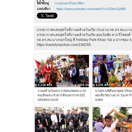
03
หมวดหมู่
กะฉ่อนพากินพาเที่ยว
แหล่งที่มา
https://www.youtube.com/watch?v=UZlbrvGjhB8
บรรยากาศแสนสุขใจที่งานคล้ายวันเกิด ประธาน กต.ตร.สน.บางก
บรรยากาศแสนสุขใจที่งานคล้ายวันเกิด คุณวันชัย ลาภวิไลพงศ์
กต.ตร.สน.บางกอกใหญ่ ที่ Holiday Park Khao Yai อ.ปากช่อง 
https://variety.kachon.com/198285
ดู 2,118 ครั้ง
03:34
ดู 3,231 ครั้ง
งานคล้ายวันพระราชสมภพพระบาท
บวงสรวงพิธีมหาพุทธาภิเ
สมเด็จพระเจ้าตากสินมหาราช 032
พ่อเสือวัดบางแวก รุ่นเสาร
ปล่อยขบวนแห่
มงคล