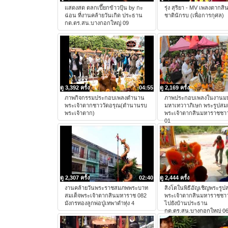
แสดงสด ตลกเปี๊ยกข้าวปุ้น by กะ
รุ่ง สุริยา - MV เพลงตากส
ฉ่อน ที่งานคล้ายวันเกิด ประธาน
ชาตินักรบ (เพื่อการกุศล)
กต.ตร.สน.บางกอกใหญ่ 09
ดู 3,392 ครั้ง
04:55
ดู 2,169 ครั้ง
ภาพกิจกรรมประกอบเพลงตำนาน
ภาพประกอบเพลงในงานมห
พระเจ้าตากชาววัดอรุณ(ตำนานรบ
มหาเทวาาภิเษก พระรูปสมเ
พระเจ้าตาก)
พระเจ้าตากสินมหาราชชาว
01
ดู 2,307 ครั้ง
02:40
ดู 2,444 ครั้ง
งานคล้ายวันพระราชสมภพพระบาท
สิงโตในพิธีอัญเชิญพระรูป
สมเด็จพระเจ้าตากสินมหาราช 082
พระเจ้าตากสินมหาราชชาว
มังกรทองลูกพ่อปู่เทพาดำทุ่ง 4
ไปยังบ้านประธาน
กต.ตร.สน.บางกอกใหญ่ 0