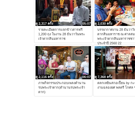
ดู 2,317 ครั้ง
05:07
ดู 2,030 ครั้ง
รายละเอียดการแจกข้าวสารฟรี
บรรยากาศงาน 28 ธันวาวั
1,200 ถุง ในงาน 28 ธันวาวันพระ
ตากสินมหาราช ณ ศาลสมเ
เจ้าตากสินมหาราช
พระเจ้าตากสินมหาราชชาว
ประจำปี 2560 22
ดู 2,116 ครั้ง
06:07
ดู 7,368 ครั้ง
ภาพกิจกรรมประกอบเพลงตำนาน
ตลกเหยินสกอเปี้ยน by กะฉ
รบพระเจ้าตาก(ตำนานรบพระเจ้า
งานฉลองยศ พลตรี โกศล ช
ตาก)