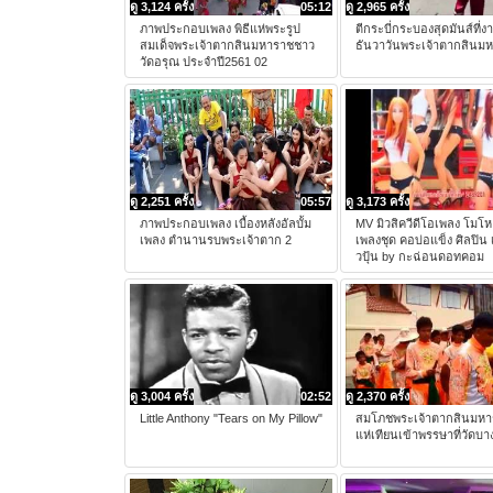
ดู 3,124 ครั้ง
05:12
ดู 2,965 ครั้ง
ภาพประกอบเพลง พิธีแห่พระรูป
ตีกระบี่กระบองสุดมันส์ที่ง
สมเด็จพระเจ้าตากสินมหาราชชาว
ธันวาวันพระเจ้าตากสินม
วัดอรุณ ประจำปี2561 02
ดู 2,251 ครั้ง
05:57
ดู 3,173 ครั้ง
ภาพประกอบเพลง เบื้องหลังอัลบั้ม
MV มิวสิควีดีโอเพลง โมโห 
เพลง ตำนานรบพระเจ้าตาก 2
เพลงชุด คอบ่อแข็ง ศิลปิน เ
วปุ้น by กะฉ่อนดอทคอม
ดู 3,004 ครั้ง
02:52
ดู 2,370 ครั้ง
Little Anthony "Tears on My Pillow"
สมโภชพระเจ้าตากสินมห
แห่เทียนเข้าพรรษาที่วัดบ