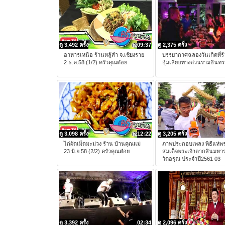
ดู 3,492 ครั้ง
09:37
ดู 2,375 ครั้ง
อาหารเหนือ ร้านหลู้ลำ จ.เชียงราย
บรรยากาศฉลองวันเกิดที่ร
2 ธ.ค.58 (1/2) ครัวคุณต๋อย
อุ้มเลียบทางด่วนรามอินทร
ดู 3,098 ครั้ง
12:22
ดู 3,205 ครั้ง
ไก่ผัดเม็ดมะม่วง ร้าน บ้านคุณแม่
ภาพประกอบเพลง พิธีแห่พร
23 มิ.ย.58 (2/2) ครัวคุณต๋อย
สมเด็จพระเจ้าตากสินมหา
วัดอรุณ ประจำปี2561 03
ดู 3,392 ครั้ง
02:34
ดู 2,096 ครั้ง