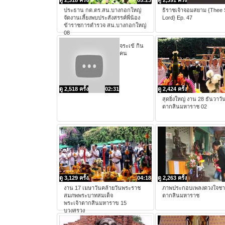
ดู 2,318 ครั้ง
05:23
ดู 2,391 ครั้ง
ประธาน กต.ตร.สน.บางกอกใหญ่
ธิราชเจ้าจอมสยาม {Thee
จัดงานเลี้ยงพบประสังสรรค์พี่น้อง
Lord} Ep. 47
ข้าราชการตำรวจ สน.บางกอกใหญ่
08
จระเข้ กิน
คน
ดู 2,518 ครั้ง
02:31
ดู 2,424 ครั้ง
สุดยิ่งใหญ่ งาน 28 ธันวาวั
ตากสินมหาราช 02
ดู 3,129 ครั้ง
04:18
ดู 2,263 ครั้ง
งาน 17 เมษาวันคล้ายวันพระราช
ภาพประกอบเพลงดวงใจชาว
สมภพพระบาทสมเด็จ
ตากสินมหาราช
พระเจ้าตากสินมหาราข 15
บวงสรวง