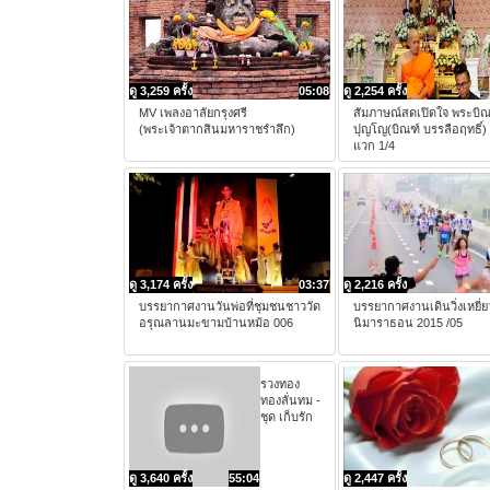
ดู 3,259 ครั้ง
05:08
ดู 2,254 ครั้ง
MV เพลงอาลัยกรุงศรี
สัมภาษณ์สดเปิดใจ พระบิณ
(พระเจ้าตากสินมหาราชรําลึก)
ปุญโญ(บิณฑ์ บรรลือฤทธิ์) ท
แวก 1/4
ดู 3,174 ครั้ง
03:37
ดู 2,216 ครั้ง
บรรยากาศงานวันพ่อที่ชุมชนชาววัด
บรรยากาศงานเดินวิ่งเหยี่ย
อรุณลานมะขามบ้านหม้อ 006
นิมาราธอน 2015 /05
รวงทอง
ทองลั่นทม -
ชุด เก็บรัก
ดู 3,640 ครั้ง
55:04
ดู 2,447 ครั้ง