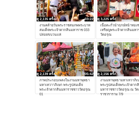
ดู 2,135 ครั้ง
03:22
ดู 3,225 ครั้ง
งานคล้ายวันพระราชสมภพพระบาท
เนื้อตะกั่วนำฤกษ์หน้าทอง
สมเด็จพระเจ้าตากสินมหาราช 033
เหรียญพระเจ้าตากสินมห
ปล่อยขบวนแห่
วัดอรุณ
ดู 2,139 ครั้ง
05:42
ดู 2,156 ครั้ง
ภาพประกอบเพลงในงานมหาพุทธา
งานมหาพุทธามหาเทวาภิเ
มหาเทวาาภิเษก พระรูปสมเด็จ
พระรูปสมเด็จพระเจ้าตากส
พระเจ้าตากสินมหาราชชาววัดอรุณ
มหาราชชาววัดอรุณ ณ วัด
01
ราชวราราม 7/9