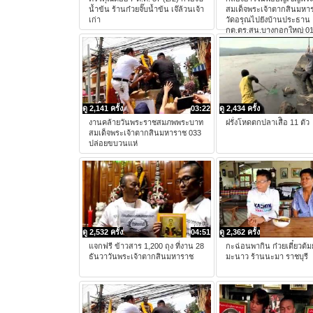
น้ำข้น ร้านก๋วยจั๊บน้ำข้น เจ๊ล้วนเจ้า
สมเด็จพระเจ้าตากสินมหา
เก่า
วัดอรุณไปยังบ้านประธาน
กต.ตร.สน.บางกอกใหญ่ 0
ดู 2,141 ครั้ง
03:22
ดู 2,434 ครั้ง
งานคล้ายวันพระราชสมภพพระบาท
ฝรั่งโหดตกปลาเสืิอ 11 ตัว
สมเด็จพระเจ้าตากสินมหาราช 033
ปล่อยขบวนแห่
ดู 2,532 ครั้ง
04:51
ดู 2,362 ครั้ง
แจกฟรี ข้าวสาร 1,200 ถุง ที่งาน 28
กะฉ่อนพากิน ก๋วยเตี๋ยวต้ม
ธันวาวันพระเจ้าตากสินมหาราช
มะนาว ร้านนะมา ราชบุรี