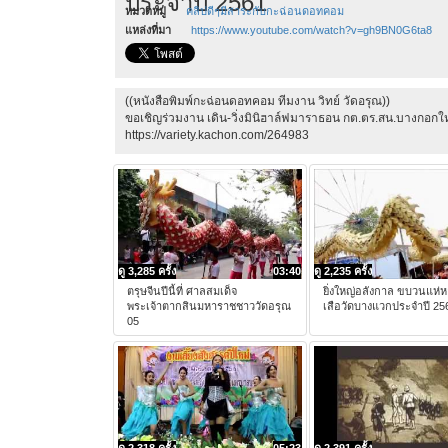
ประจำปี 2561
หมวดหมู่
คลิปดีๆมีสาระกับกะฉ่อนดอทคอม
แหล่งที่มา
https://www.youtube.com/watch?v=gh9BN0G6ta8
((หนังสือพิมพ์กะฉ่อนดอทคอม ทีมงาน วิทย์ วัดอรุณ))
ขอเชิญร่วมงาน เดิน-วิ่งมินิฮาล์ฟมาราธอน กต.ตร.สน.บางกอกใ
https://variety.kachon.com/264983
ดู 3,285 ครั้ง
03:40
ดู 2,235 ครั้ง
ตรุษจีนปีนี้ที่ ศาลสมเด็จ
ยิ่งใหญ่อลังกาล ขบวนแห่ห
พระเจ้าตากสินมหาราชชาววัดอรุณ
เสือวัดบางแวกประจำปี 25
05