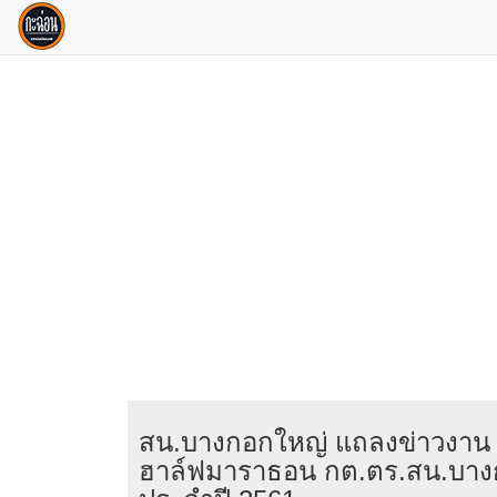
สน.บางกอกใหญ่ แถลงข่าวงาน เดิ
ฮาล์ฟมาราธอน กต.ตร.สน.บาง