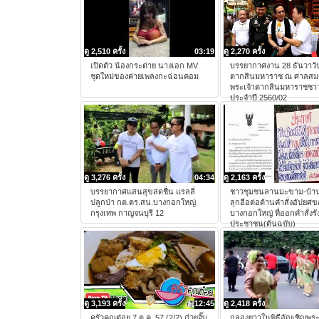
ดู 2,510 ครั้ง
03:19
ดู 2,270 ครั้ง
เปิดตัว น้องกระต่าย นางเอก MV
บรรยากาศงาน 28 ธันวาวั
ชุดใหม่ของค่ายเพลงกะฉ่อนคอม
ตากสินมหาราช ณ ศาลสมเ
พระเจ้าตากสินมหาราชชาว
ประจำปี 2560/02
ดู 3,276 ครั้ง
04:34
ดู 2,163 ครั้ง
บรรยากาศแสนสุขสดชื่น แรลลี่
ชาวชุมชนลานมะขาม-บ้า
ปลูกป่า กต.ตร.สน.บางกอกใหญ่
ลุกฮือต่อต้านคำสั่งอัปยศ
กรุงเทพ กาญจนบุรี 12
บางกอกใหญ่ ที่ออกคำสั่งร
ประชาชน(ต้นฉบับ)
ดู 3,193 ครั้ง
12:45
ดู 2,418 ครั้ง
ครัวคุณต๋อย 7 ต.ค. 57 (2/2) ก๋วยจั๊บ
กลองยาวในพิธีอัญเชิญพระ