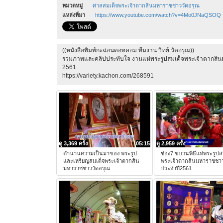
หมวดหมู่
ศาลสมเด็จพระเจ้าตากสินมหาราชชาววัดอรุณ
แหล่งที่มา
https://www.youtube.com/watch?v=4Mo0JNaQSOQ
((หนังสือพิมพ์กะฉ่อนดอทคอม ทีมงาน วิทย์ วัดอรุณ))
รวมภาพและคลิปประทับใจ งานแห่พระรูปสมเด็จพระเจ้าตากสิ
2561
https://variety.kachon.com/268591
ดู 3,369 ครั้ง
05:15
ดู 2,959 ครั้ง
ตำนานความเป็นมาของ พระรูป
ช่อง7 ขบวนพิธีแห่พระรูปส
และเหรียญสมเด็จพระเจ้าตากสิน
พระเจ้าตากสินมหาราชชาว
มหาราชชาววัดอรุณ
ประจำปี2561