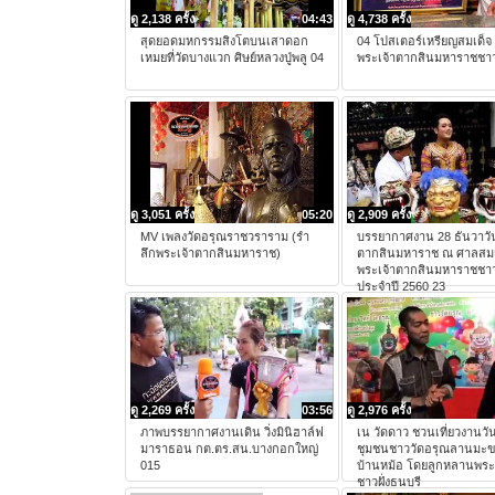
ดู 2,138 ครั้ง
04:43
ดู 4,738 ครั้ง
สุดยอดมหกรรมสิงโตบนเสาดอก
04 โปสเตอร์เหรียญสมเด็จ
เหมยที่วัดบางแวก ศิษย์หลวงปู่พลู 04
พระเจ้าตากสินมหาราชชาว
ดู 3,051 ครั้ง
05:20
ดู 2,909 ครั้ง
MV เพลงวัดอรุณราชวราราม (รํา
บรรยากาศงาน 28 ธันวาวั
ลึกพระเจ้าตากสินมหาราช)
ตากสินมหาราช ณ ศาลสมเ
พระเจ้าตากสินมหาราชชาว
ประจำปี 2560 23
ดู 2,269 ครั้ง
03:56
ดู 2,976 ครั้ง
ภาพบรรยากาศงานเดิน วิ่งมินิฮาล์ฟ
เน วัดดาว ชวนเที่ยวงานวันเ
มาราธอน กต.ตร.สน.บางกอกใหญ่
ชุมชนชาววัดอรุณลานมะ
015
บ้านหม้อ โดยลูกหลานพระ
ชาวฝั่งธนบุรี