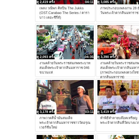
ดู 2,419 ครั้ง
04:11
ดู 3,085 ครั้ง
เพลง วณิพก ศิลปิน The Jukks
ภาพประกอบเพลงงาน 28 ธ
(OST.Carabao The Series / คารา
วันพระเจ้าตากสินมหาราช
บาว เดอะซีรี่ส์)
ดู 2,093 ครั้ง
04:35
ดู 3,390 ครั้ง
งานคล้ายวันพระราชสมภพพระบาท
งานคล้ายวันพระราชสมภ
สมเด็จพระเจ้าตากสินมหาราช 046
สมเด็จพระเจ้าตากสินมหา
ขบวนแห่
(ภาพประกอบเพลงดวงใจชา
ตากสินมหาราช)
ดู 3,178 ครั้ง
03:11
ดู 3,419 ครั้ง
ภาพวาดสีน้ำมันสมเด็จ
ทำพิธีทำลายบล๊อคเหรียญ
พระเจ้าตากสินมหาราชชาววัดอรุณ
พระเจ้าตากสินที่วัดบางแว
เวอร์ชั่นใหม่