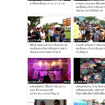
ฮาขี้แตกขีแตน ฮา ฮา ฮา ฮา ฮา
ภาพประกอบเพลง พิธีแห่พร
สมเด็จพระเจ้าตากสินมหา
วัดอรุณ ประจำปี2561 02
ดู 2,173 ครั้ง
02:22
ดู 3,063 ครั้ง
พิธีมหาพุทธามหาเทวาภิเษกพระรูป
งานคล้ายวันพระราชสมภ
สมเด็จพระเจ้าตากสินมหาราชชาว
สมเด็จพระเจ้าตากสินมหา
วัดอรุณ แจกภาพพระเจ้าตาก
ประดิษฐาน
ดู 3,154 ครั้ง
04:13
ดู 1,968 ครั้ง
แสดงสดตลก เปี๊ยกข้าวปุ้น by กะ
เทพบุตรคนจน ป๋าชู วัดเศว
ฉ่อน ที่งานแข่งแรลลี่
เหลือคุณลุงอุทัย วงษ์กำพร้
กต.ตร.สน.บางกอกใหญ่ 12
ปี ผู้ป่วยติดเตียงไม่มีเงินซื