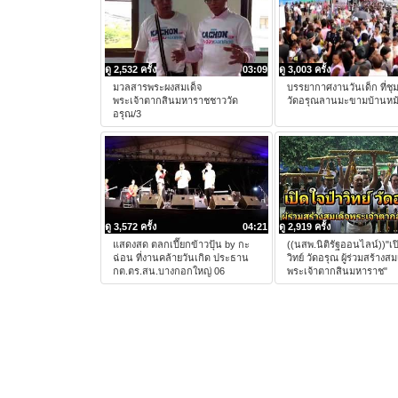
ดู 2,532 ครั้ง
03:09
ดู 3,003 ครั้ง
มวลสารพระผงสมเด็จ
บรรยากาศงานวันเด็ก ที่ช
พระเจ้าตากสินมหาราชชาววัด
วัดอรุณลานมะขามบ้านหม
อรุณ/3
ดู 3,572 ครั้ง
04:21
ดู 2,919 ครั้ง
แสดงสด ตลกเปี๊ยกข้าวปุ้น by กะ
((นสพ.นิติรัฐออนไลน์))"เป
ฉ่อน ที่งานคล้ายวันเกิด ประธาน
วิทย์ วัดอรุณ ผู้ร่วมสร้างสม
กต.ตร.สน.บางกอกใหญ่ 06
พระเจ้าตากสินมหาราช"