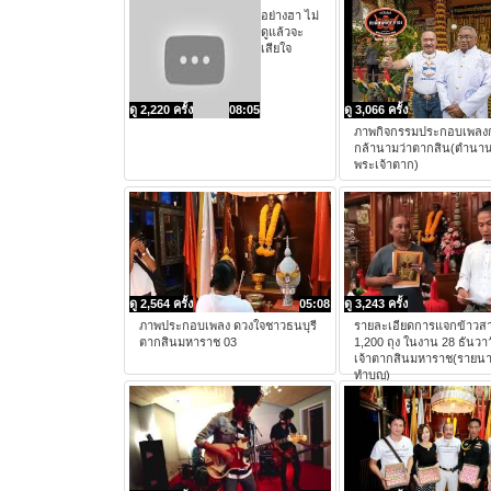
อย่างฮา ไม่
ดูแล้วจะ
เสียใจ
ดู 2,220 ครั้ง
08:05
ดู 3,066 ครั้ง
ภาพกิจกรรมประกอบเพลงกษัต
กล้านามว่าตากสิน(ตำนา
พระเจ้าตาก)
ดู 2,564 ครั้ง
05:08
ดู 3,243 ครั้ง
ภาพประกอบเพลง ดวงใจชาวธนบุรี
รายละเอียดการแจกข้าวสา
ตากสินมหาราช 03
1,200 ถุง ในงาน 28 ธันวา
เจ้าตากสินมหาราช(รายนาม
ทำบุญ)