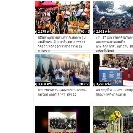
ดู 2,275 ครั้ง
03:48
ดู 2,971 ครั้ง
พิธีมหาพุทธามหาเทวาภิเษกพระรูป
งาน 17 เมษาวันคล้ายวัน
สมเด็จพระเจ้าตากสินมหาราชชาว
สมภพพระบาทสมเด็จ
วัดอรุณที่วัดอรุณราชวราราม 12
พระเจ้าตากสินมหาราข 1
บวงสรวง
แห่สุดยิ่งใหญ่
ดู 3,458 ครั้ง
03:58
ดู 3,278 ครั้ง
บรรยากาศงานฉลองยศท่านนายพล
สน.พญาไท แถลงข่าวจับกุ
คนใหม่ พลตรี โกศล ชูใจ 13
ผู้ต้องหาคดีฆ่าคนตาย