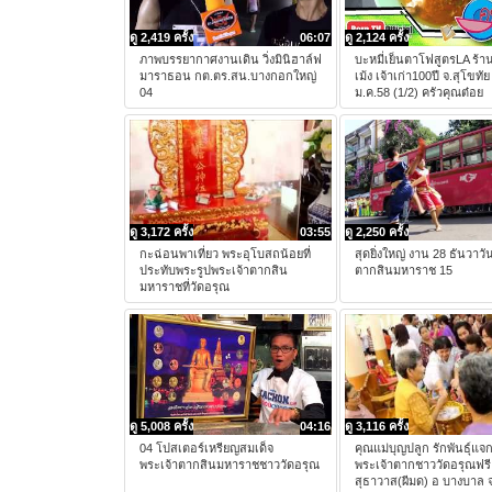
ดู 2,419 ครั้ง
06:07
ดู 2,124 ครั้ง
ภาพบรรยากาศงานเดิน วิ่งมินิฮาล์ฟ
บะหมี่เย็นตาโฟสูตรLA ร้าน
มาราธอน กต.ตร.สน.บางกอกใหญ่
เม้ง เจ้าเก่า100ปี จ.สุโขทัย
04
ม.ค.58 (1/2) ครัวคุณต๋อย
ดู 3,172 ครั้ง
03:55
ดู 2,250 ครั้ง
กะฉ่อนพาเที่ยว พระอุโบสถน้อยที่
สุดยิ่งใหญ่ งาน 28 ธันวาวั
ประทับพระรูปพระเจ้าตากสิน
ตากสินมหาราช 15
มหาราชที่วัดอรุณ
ดู 5,008 ครั้ง
04:16
ดู 3,116 ครั้ง
04 โปสเตอร์เหรียญสมเด็จ
คุณแม่บุญปลูก รักพันธุ์แจ
พระเจ้าตากสินมหาราชชาววัดอรุณ
พระเจ้าตากชาววัดอรุณฟรี ท
สุธาวาส(ผีมด) อ บางบาล 