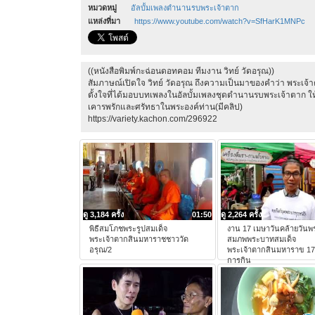
หมวดหมู่
อัลบั้มเพลงตำนานรบพระเจ้าตาก
แหล่งที่มา
https://www.youtube.com/watch?v=SfHarK1MNPc
((หนังสือพิมพ์กะฉ่อนดอทคอม ทีมงาน วิทย์ วัดอรุณ))
สัมภาษณ์เปิดใจ วิทย์ วัดอรุณ ถึงความเป็นมาของคำว่า พระเ
ตั้งใจที่ได้มอบบทเพลงในอัลบั้มเพลงชุดตำนานรบพระเจ้าตาก ให้ก
เคารพรักและศรัทธาในพระองค์ท่าน(มีคลิป)
https://variety.kachon.com/296922
ดู 3,184 ครั้ง
01:50
ดู 2,264 ครั้ง
พิธีสมโภชพระรูปสมเด็จ
งาน 17 เมษาวันคล้ายวัน
พระเจ้าตากสินมหาราชชาววัด
สมภพพระบาทสมเด็จ
อรุณ/2
พระเจ้าตากสินมหาราข 1
การกิน