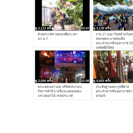
ดู 3,112 ครั้ง
03:47
ดู 3,130 ครั้ง
ตัวอย่าง MV เพลงเหยี่ยวเวหา
งาน 17 เมษาวันคล้ายวัน
บก.น.7
สมภพพระบาทสมเด็จ
พระเจ้าตากสินมหาราช 2
แห่สุดยิ่งใหญ่
ดู 2,500 ครั้ง
01:06
ดู 4,003 ครั้ง
พระเพลงเผาวอด บริษัทประกอบ
ประดิษฐานพระรูปที่ศาล
กิจการทำจิวเวอรี่และหลอมทอง
พระเจ้าตากสินมหาราชชาว
แขวงดอกไม้ เขตประเวศ
อรุณ/5