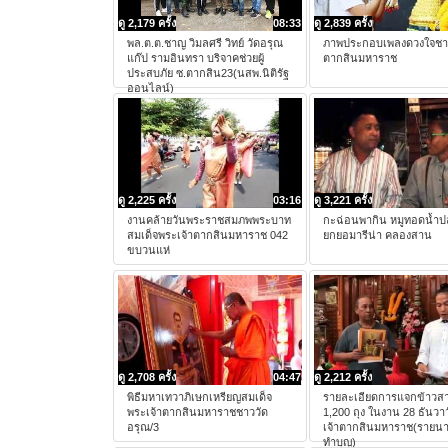
ดู 2,179 ครั้ง
08:33
ดู 2,839 ครั้ง
พล.ต.ต.ชาญ วิมลศรี วิทย์ วัดอรุณ
ภาพประกอบเพลงดวงใจชาว
แก๊ป รามอินทรา บริจาคช่วยผู้
ตากสินมหาราช
ประสบภัย ซ.ตากสิน23(นสพ.นิติรัฐ
ออนไลน์)
ดู 2,225 ครั้ง
03:16
ดู 3,221 ครั้ง
งานคล้ายวันพระราชสมภพพระบาท
กะฉ่อนพากิน หมูทอดน้ำปล
สมเด็จพระเจ้าตากสินมหาราช 042
ยกยอมารีน่า คลองสาน
ขบวนแห่
ดู 2,708 ครั้ง
04:47
ดู 2,212 ครั้ง
พิธีมหาเทวาภิเษกเหรียญสมเด็จ
รายละเอียดการแจกข้าวสา
พระเจ้าตากสินมหาราชชาววัด
1,200 ถุง ในงาน 28 ธันวา
อรุณ/3
เจ้าตากสินมหาราช(รายนาม
ทำบุญ)