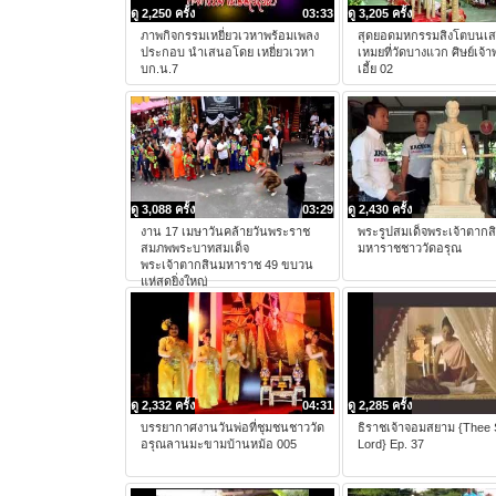
ดู 2,250 ครั้ง
03:33
ดู 3,205 ครั้ง
ภาพกิจกรรมเหยี่ยวเวหาพร้อมเพลง
สุดยอดมหกรรมสิงโตบนเ
ประกอบ นำเสนอโดย เหยี่ยวเวหา
เหมยที่วัดบางแวก ศิษย์เจ้าพ่
บก.น.7
เอี้ย 02
ดู 3,088 ครั้ง
03:29
ดู 2,430 ครั้ง
งาน 17 เมษาวันคล้ายวันพระราช
พระรูปสมเด็จพระเจ้าตากส
สมภพพระบาทสมเด็จ
มหาราชชาววัดอรุณ
พระเจ้าตากสินมหาราช 49 ขบวน
แห่สุดยิ่งใหญ่
ดู 2,332 ครั้ง
04:31
ดู 2,285 ครั้ง
บรรยากาศงานวันพ่อที่ชุมชนชาววัด
ธิราชเจ้าจอมสยาม {Thee
อรุณลานมะขามบ้านหม้อ 005
Lord} Ep. 37