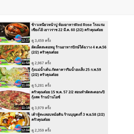
ข้าวเหนียวหน้าปู ห้องอาหารRed Rose โรงแรม
เซียงไฮ้ เยาวราช 22 มี.ค. 60 (2/2) ครัวคุณต๋อย
12:17
ดู 3,459 ครั้ง
ผัดเผ็ดสะตอหมู ร้านอาหารปักษ์ใต้ฉวาง 4 ต.ค.56
(2/2) ครัวคุณต๋อย
11:59
ดู 2,967 ครั้ง
กุ้งแม่น้ำเต้น ภัตตาคารริมน้ำฮงเส็ง 25 ก.พ.59
(2/2) ครัวคุณต๋อย
11:09
ดู 5,281 ครั้ง
ครัวคุณต๋อย 15 พ.ค. 57 2/2 สอนทำผัดสะตอกะปิ
กุ้งสด ร้านบ้านไอซ์
11:18
ดู 3,979 ครั้ง
เต้าหู้ทะเลอบหม้อดิน ร้านบุญตงกี่ 3 พ.ย.58 (2/2)
ครัวคุณต๋อย
12:04
ดู 2,359 ครั้ง