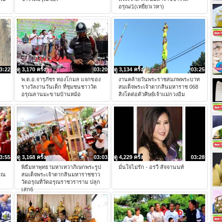
อรุณ/1(เหยี่ยวเวหา)
3:22
ดู 3,170 ครั้ง
03:20
ดู 3,134 ครั้ง
03:25
พ.ต.อ.จารุภัชร ทองโกมล แจกของ
งานคล้ายวันพระราชสมภพพระบาท
รางวัลงานวันเด็ก ที่ชุมชนชาววัด
สมเด็จพระเจ้าตากสินมหาราช 068
อรุณลานมะขามบ้านหม้อ
สิงโตต่อตัวศิษย์เจ้าแม่กวงอิม
3:55
ดู 3,168 ครั้ง
03:03
ดู 4,229 ครั้ง
03:28
พิธีมหาพุทธามหาเทวาภิเษกพระรูป
มั่นใจไม่รัก - อรวี สัจจานนท์
ุณ
สมเด็จพระเจ้าตากสินมหาราชชาว
วัดอรุณที่วัดอรุณราชวราราม ปลุก
เสก6