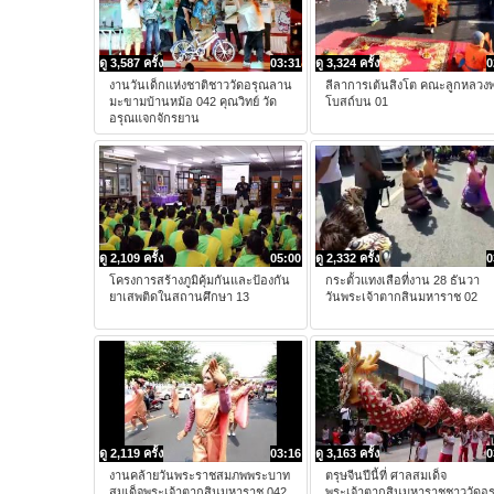
ดู 3,587 ครั้ง
03:31
ดู 3,324 ครั้ง
0
งานวันเด็กแห่งชาติชาววัดอรุณลาน
ลีลาการเต้นสิงโต คณะลูกหลวงพ
มะขามบ้านหม้อ 042 คุณวิทย์ วัด
โบสถ์บน 01
อรุณแจกจักรยาน
ดู 2,109 ครั้ง
05:00
ดู 2,332 ครั้ง
0
โครงการสร้างภูมิคุ้มกันและป้องกัน
กระตั้วแทงเสือที่งาน 28 ธันวา
ยาเสพติดในสถานศึกษา 13
วันพระเจ้าตากสินมหาราช 02
ดู 2,119 ครั้ง
03:16
ดู 3,163 ครั้ง
0
งานคล้ายวันพระราชสมภพพระบาท
ตรุษจีนปีนี้ที่ ศาลสมเด็จ
สมเด็จพระเจ้าตากสินมหาราช 042
พระเจ้าตากสินมหาราชชาววัดอร