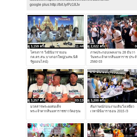
google plus:http://bit.ly/Pz18Jv
ดู 3,159 ครั้ง
11:44
ดู 2,022 ครั้ง
0
โครงการ วิ่งมินิมาราธอน
ภาพประกอบเพลงงาน 28 ธันวา
กต.ตร.สน.บางกอกใหญ่(นสพ.นิติ
วันพระเจ้าตากสินมหาราช ประจ
รัฐออนไลน์)
2560 03
ดู 3,257 ครั้ง
03:13
ดู 3,200 ครั้ง
0
มวลสารพระผงสมเด็จ
สัมภาษณ์ก่อนงานเดินวิ่งเหยี่ยว
พระเจ้าตากสินมหาราชชาววัดอรุณ
เวหามินิมาราธอน 2015 /3