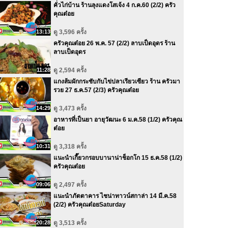
คั่วไก่บ้าน ร้านลุงแดงโสเจ้ง 4 ก.ค.60 (2/2) ครัว
คุณต๋อย
13:13
ดู 3,596 ครั้ง
ครัวคุณต๋อย 26 พ.ค. 57 (2/2) ลาบเป็ดอุดร ร้าน
ลาบเป็ดอุดร
11:28
ดู 2,594 ครั้ง
แกงส้มผักกระชับกับไข่ปลาเรียวเซียว ร้าน ครัวมา
รวย 27 ธ.ค.57 (2/3) ครัวคุณต๋อย
14:29
ดู 3,473 ครั้ง
อาหารที่เป็นยา อายุวัฒนะ 6 ม.ค.58 (1/2) ครัวคุณ
ต๋อย
10:31
ดู 3,318 ครั้ง
แนะนำเกี๊ยวกรอบบานาน่าช็อกโก 15 ธ.ค.58 (1/2)
ครัวคุณต๋อย
09:06
ดู 2,497 ครั้ง
แนะนําภัตตาคาร ไชน่าทาวน์สกาล่า 14 มี.ค.58
(2/2) ครัวคุณต๋อยSaturday
20:28
ดู 3,513 ครั้ง