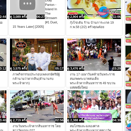
Dolly
Parton -
Island In
The
2:44
ดู 3,089 ครั้ง
06:27
ดู 2,904 ครั้ง
11:06
Streaam
[#1 Duet,
่อ
กุ้งไข่เต้น ร้าน บ้านการะเกด 19
15 Years Later] [2005]
ก.พ.58 (2/2) ครัวคุณต๋อย
3:12
ดู 3,575 ครั้ง
05:17
ดู 3,476 ครั้ง
03:29
ภาพกิจกรรมประกอบเพลงกษัตริย์ผู้
งาน 17 เมษาวันคล้ายวันพระราช
กล้านามว่าตากสิน(ตำนานรบ
สมภพพระบาทสมเด็จ
พระเจ้าตาก)
พระเจ้าตากสินมหาราช 49 ขบวน
แห่สุดยิ่งใหญ่
3:40
ดู 2,719 ครั้ง
02:56
ดู 2,388 ครั้ง
04:30
งานวันพระเจ้าตากสินมหาราช โดย
สมโภชและฉลองศาล
ุณ
ชาววัดอรุณ 027
พระเจ้าตากสินมหาราชชาววัด