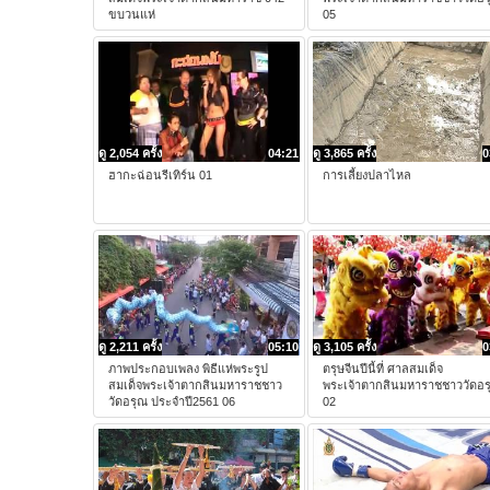
ขบวนแห่
05
ดู 2,054 ครั้ง
04:21
ดู 3,865 ครั้ง
0
ฮากะฉ่อนรีเทิร์น 01
การเลี้ยงปลาไหล
ดู 2,211 ครั้ง
05:10
ดู 3,105 ครั้ง
0
ภาพประกอบเพลง พิธีแห่พระรูป
ตรุษจีนปีนี้ที่ ศาลสมเด็จ
สมเด็จพระเจ้าตากสินมหาราชชาว
พระเจ้าตากสินมหาราชชาววัดอร
วัดอรุณ ประจำปี2561 06
02