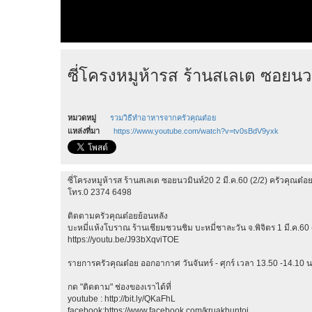
ซี่โครงหมูห้ารส ร้านสเลเต ซอยนวม
หมวดหมู่
รวมวิธีทำอาหารจากครัวคุณต๋อย
แหล่งที่มา
https://www.youtube.com/watch?v=tv0sBdV9yxk
ซี่โครงหมูห้ารส ร้านสเลเต ซอยนวมินท์20 2 มี.ค.60 (2/2) ครัวคุณต๋อ
โทร.0 2374 6498
ติดตามครัวคุณต๋อยย้อนหลัง
บะหมี่แห้งโบราณ ร้านเชียมชวนชิม บะหมี่ชาละวัน จ.พิจิตร 1 มี.ค.60 
https://youtu.be/J93bXqviTOE
รายการครัวคุณต๋อย ออกอากาศ วันจันทร์ - ศุกร์ เวลา 13.50 -14.10 น.
กด "ติดตาม" ช่องของเราได้ที่
youtube : http://bit.ly/QKaFhL
facebook:https://www.facebook.com/kruakhuntoi