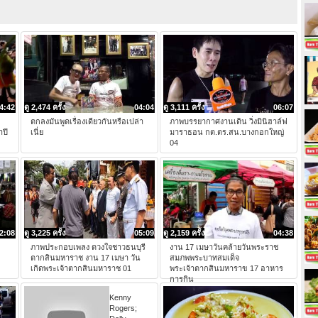
4:42
ดู 2,474 ครั้ง
04:04
ดู 3,111 ครั้ง
06:07
ตกลงมันพูดเรื่องเดียวกันหรือเปล่า
ภาพบรรยากาศงานเดิน วิ่งมินิฮาล์ฟ
ำปี
เนี่ย
มาราธอน กต.ตร.สน.บางกอกใหญ่
04
2:08
ดู 3,225 ครั้ง
05:09
ดู 2,159 ครั้ง
04:38
ภาพประกอบเพลง ดวงใจชาวธนบุรี
งาน 17 เมษาวันคล้ายวันพระราช
ตากสินมหาราช งาน 17 เมษา วัน
สมภพพระบาทสมเด็จ
เกิดพระเจ้าตากสินมหาราช 01
พระเจ้าตากสินมหาราข 17 อาหาร
การกิน
Kenny
Rogers;