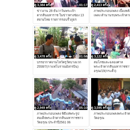
ดู 3,384 ครั้ง
01:17
ดู 2,413 ครั้ง
ข่าวงาน 28 ธันวาวันพระเจ้า
ภาพประกอบเพลง เบื้องหลัง
ตากสินมหาราช ในข่าวทางช่อง 13
เพลง ตำนานรบพระเจ้าตา
สยามไทย รายการรอบรั้วภูธร
ดู 3,478 ครั้ง
01:58
ดู 3,122 ครั้ง
บรรยากาศงานไหว้ครูวัดบางแวก
สมโภชและฉลองศาล
2558/7(กาแฟโบราณมังกรบิน)
พระเจ้าตากสินมหาราชชาว
อรุณ/19(กระตั้ว)
ดู 2,949 ครั้ง
05:10
ดู 3,595 ครั้ง
ภาพประกอบเพลง พิธีแห่พระรูป
ภาพประกอบเพลงพระเจ้า
สมเด็จพระเจ้าตากสินมหาราชชาว
วัดอรุณ
วัดอรุณ ประจำปี2561 06