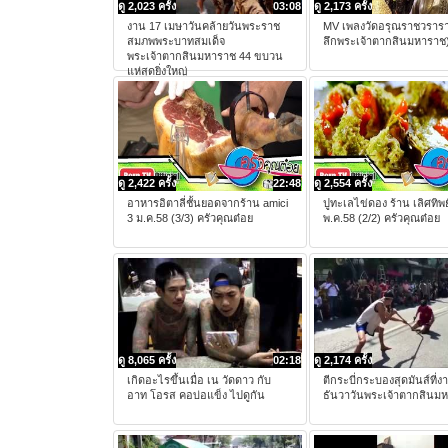
ดู 2,023 ครั้ง
03:08
ดู 2,173 ครั้ง
งาน 17 เมษาวันคล้ายวันพระราช
MV เพลงวัดอรุณราชวรารา
สมภพพระบาทสมเด็จ
ลึกพระเจ้าตากสินมหาราช
พระเจ้าตากสินมหาราช 44 ขบวน
แห่สุดยิ่งใหญ่
ดู 2,422 ครั้ง
22:48
ดู 2,554 ครั้ง
อาหารอิตาลี่ชั้นยอดจากร้าน amici
ปูทะเลไข่ดอง ร้าน เลิศทิพย
3 ม.ค.58 (3/3) ครัวคุณต๋อย
พ.ค.58 (2/2) ครัวคุณต๋อย
ดู 8,065 ครั้ง
02:18
ดู 2,174 ครั้ง
เกิดอะไรขึ้นเมื่อ เน วัดดาว กับ
ตีกระบี่กระบองสุดมันส์ที่ง
อาท โอรส คอบ่อแข็ง ไปดูกัน
ธันวาวันพระเจ้าตากสินม