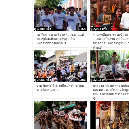
ดู 3,400 ครั้ง
01:27
ดู 2,924 ครั้ง
เน วัดดาว อาท โอรส ร่วมขบวนแห่
รายละเอียดการแจกข้าวสา
พระรูปสมเด็จพระเจ้าตากสิน
1,200 ถุง ในงาน 28 ธันวา
มหาราชชาววัดอรุณ/1
เจ้าตากสินมหาราช(รายนาม
ทำบุญ)
ดู 2,056 ครั้ง
03:51
ดู 3,103 ครั้ง
งานวันพระเจ้าตากสินมหาราช โดย
บรรยากาศงานเททองหล่อพ
ชาววัดอรุณ 016
และมหาเทวาภิเษกเหรียญส
พระเจ้าตากสินมหาราชชาว
/3