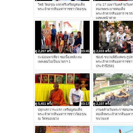
วิทย์ วัดอรุณ แจกฟรีเหรียญสมเด็จ
งาน 17 เมษาวันคล้ายวัน
พระเจ้าตากสินมหาราชชาววัดอรุณ
สมภพพระบาทสมเด็จ
พระเจ้าตากสินมหาราช 55
แสดงหน้าศาล
ดู 2,207 ครั้ง
03:45
ดู 2,033 ครั้ง
กะฉ่อนพาเที่ยว ชมเบื้องหลัง mv
ช่อง5 ขบวนพิธีแห่พระรูปส
เพลงผมไม่เป็นนายกฯ 1
พระเจ้าตากสินมหาราชชาว
ประจำปี2561
ดู 5,451 ครั้ง
03:17
ดู 2,107 ครั้ง
ปลุกเสกวาระแรก เหรียญสมเด็จ
งานคล้ายวันพระราชสมภ
พระเจ้าตากสินมหาราชชาววัดอรุณ
สมเด็จพระเจ้าตากสินมหา
ณ วัดหนองม่วง
ขบวนแห่