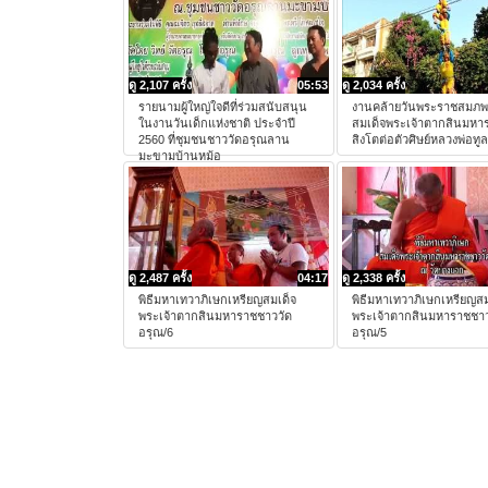
ดู 2,107 ครั้ง
05:53
ดู 2,034 ครั้ง
รายนามผู้ใหญ่ใจดีที่ร่วมสนับสนุน
งานคล้ายวันพระราชสมภ
ในงานวันเด็กแห่งชาติ ประจำปี
สมเด็จพระเจ้าตากสินมหา
2560 ที่ชุมชนชาววัดอรุณลาน
สิงโตต่อตัวศิษย์หลวงพ่อทูล
มะขามบ้านหม้อ
ดู 2,487 ครั้ง
04:17
ดู 2,338 ครั้ง
พิธีมหาเทวาภิเษกเหรียญสมเด็จ
พิธีมหาเทวาภิเษกเหรียญสม
พระเจ้าตากสินมหาราชชาววัด
พระเจ้าตากสินมหาราชชาว
อรุณ/6
อรุณ/5