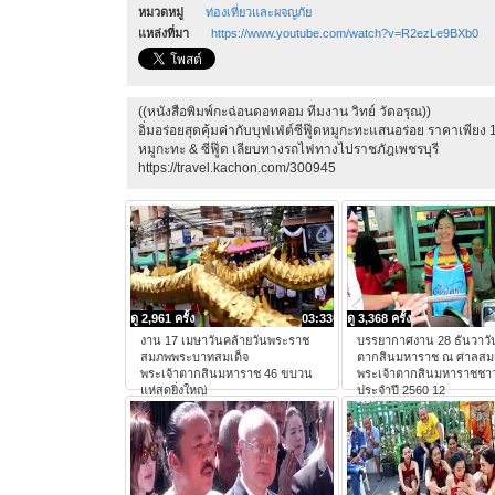
หมวดหมู่
ท่องเที่ยวและผจญภัย
แหล่งที่มา
https://www.youtube.com/watch?v=R2ezLe9BXb0
((หนังสือพิมพ์กะฉ่อนดอทคอม ทีมงาน วิทย์ วัดอรุณ))
อิ่มอร่อยสุดคุ้มค่ากับบุฟเฟ่ต์ซีฟู๊ดหมูกะทะแสนอร่อย ราคาเพียง 
หมูกะทะ & ซีฟู๊ด เลียบทางรถไฟทางไปราชภัฎเพชรบุรี
https://travel.kachon.com/300945
ดู 2,961 ครั้ง
03:33
ดู 3,368 ครั้ง
งาน 17 เมษาวันคล้ายวันพระราช
บรรยากาศงาน 28 ธันวาวั
สมภพพระบาทสมเด็จ
ตากสินมหาราช ณ ศาลสมเ
พระเจ้าตากสินมหาราช 46 ขบวน
พระเจ้าตากสินมหาราชชาว
แห่สุดยิ่งใหญ่
ประจำปี 2560 12