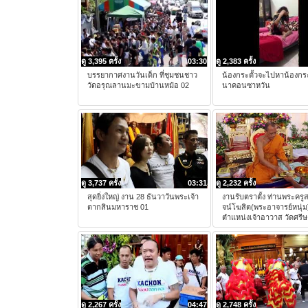
ดู 3,395 ครั้ง
03:30
ดู 2,383 ครั้ง
บรรยากาศงานวันเด็ก ที่ชุมชนชาว
น้องกระตั้วจะไปหาน้องกระต
วัดอรุณลานมะขามบ้านหม้อ 02
นาคอนซาหวัน
ดู 3,737 ครั้ง
03:31
ดู 2,232 ครั้ง
สุดยิ่งใหญ่ งาน 28 ธันวาวันพระเจ้า
งานรับตราตั้ง ท่านพระครู
ตากสินมหาราช 01
จน์โฆสิต(พระอาจารย์หนุ่ม
ตำแหน่งเจ้าอาวาส วัดศรี
ดู 2,267 ครั้ง
04:47
ดู 2,748 ครั้ง