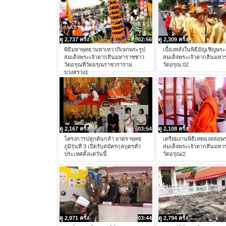
ดู 2,737 ครั้ง
02:56
ดู 2,309 ครั้ง
พิธีมหาพุทธามหาเทวาภิเษกพระรูป
เบื้องหลังในพิธีอัญเชิญพระ
สมเด็จพระเจ้าตากสินมหาราชชาว
สมเด็จพระเจ้าตากสินมหา
วัดอรุณที่วัดอรุณราชวราราม
วัดอรุณ 02
บวงสรวง1
ดู 2,167 ครั้ง
03:54
ดู 2,108 ครั้ง
โครงการปลูกต้นกล้า ยาตราพุทธ
เตรียมงานพิธีเททองหล่อพ
ภูมิรุ่นที่ 3 เปิดรับสมัครกุลบุตรทั่ว
สมเด็จพระเจ้าตากสินมหา
ประเทศตั้งแต่วันนี้
วัดอรุณ/2
ดู 2,971 ครั้ง
03:44
ดู 2,794 ครั้ง