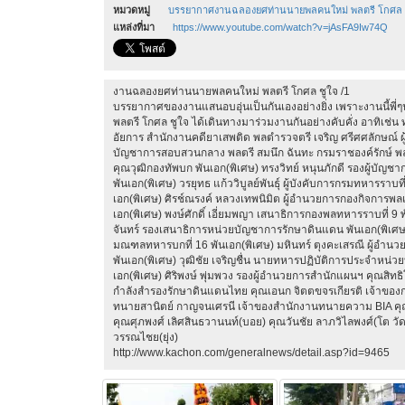
หมวดหมู่
บรรยากาศงานฉลองยศท่านนายพลคนใหม่ พลตรี โกศล 
แหล่งที่มา
https://www.youtube.com/watch?v=jAsFA9Iw74Q
งานฉลองยศท่านนายพลคนใหม่ พลตรี โกศล ชูใจ /1
บรรยากาศของงานแสนอบอุ่นเป็นกันเองอย่างยิ่ง เพราะงานนี้พี่ๆน
พลตรี โกศล ชูใจ ได้เดินทางมาร่วมงานกันอย่างคับคั่ง อาทิเช่น 
อัยการ สำนักงานคดียาเสพติด พลตำรวจตรี เจริญ ศรีศศลักษณ์ 
บัญชาการสอบสวนกลาง พลตรี สมนึก ฉันทะ กรมราชองค์รักษ์ พลต
คุณวุฒิกองทัพบก พันเอก(พิเศษ) ทรงวิทย์ หนุนภักดี รองผู้บัญช
พันเอก(พิเศษ) วรยุทธ แก้ววิบูลย์พันธุ์ ผู้บังคับการกรมทหารราบท
เอก(พิเศษ) ศิรช์ณรงค์ หลวงเทพนิมิต ผู้อำนวยการกองกิจการพลเร
เอก(พิเศษ) พงษ์ศักดิ์ เอี่ยมพญา เสนาธิการกองพลทหารราบที่ 9 
จันทร์ รองเสนาธิการหน่วยบัญชาการรักษาดินแดน พันเอก(พิเศษ)
มณฑลทหารบกที่ 16 พันเอก(พิเศษ) มหินทร์ ตุงคะเสรณี ผู้อำ
พันเอก(พิเศษ) วุฒิชัย เจริญชื่น นายทหารปฏิบัติการประจำหน่
เอก(พิเศษ) ศิริพงษ์ พุ่มพวง รองผู้อำนวยการสำนักแผนฯ คุณสิ
กำลังสำรองรักษาดินแดนไทย คุณเอนก จิตตขจรเกียรติ เจ้าขอ
ทนายสานิตย์ กาญจนเศรนี เจ้าของสำนักงานทนายความ BIA คุณ
คุณศุภพงศ์ เลิศสินธวานนท์(บอย) คุณวันชัย ลาภวิไลพงศ์(โต วั
วรรณไชย(ยุ่ง)
http://www.kachon.com/generalnews/detail.asp?id=9465