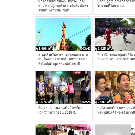
พลตำรวจตรี สมพงษ์ ชิงดวง แถลง
บูรณปฏิสังขรณ์ศาลาการเ
ข่าวจับกุมผู้กระทำความผิดในข้อหา
โบราณที่วัดบางแวก
ร่วมกันพยายามฆ่าผู้อื่น
ดู 1,998 ครั้ง
03:43
ดู 2,925 ครั้ง
งานคล้ายวันพระราชสมภพพระบาท
ตีกระบี่กระบองสุดมันส์ที่ง
สมเด็จพระเจ้าตากสินมหาราช 067
ธันวาวันพระเจ้าตากสินม
สิงโตต่อตัวลูกหลวงพ่อโอภาสี
ดู 3,576 ครั้ง
02:25
ดู 2,097 ครั้ง
สัมภาษณ์ก่อนงานเดินวิ่งเหยี่ยว
"แอ๊ด สมบัติ" ร่วมขบวนแห่
เวหามินิมาราธอน 2015 /1
พระรูปสมเด็จพระเจ้าตากส
สา
ปลา