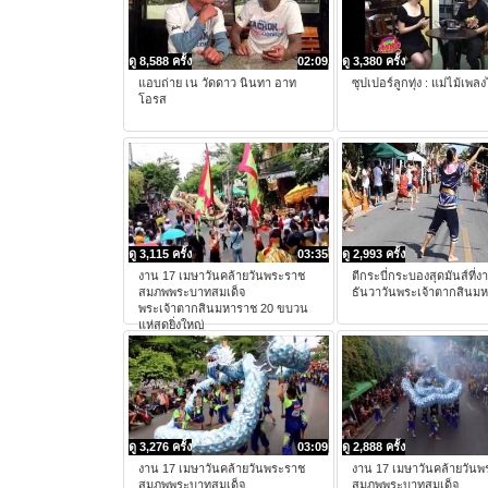
ดู 8,588 ครั้ง
02:09
ดู 3,380 ครั้ง
แอบถ่าย เน วัดดาว นินทา อาท
ซุปเปอร์ลูกทุ่ง : แม่ไม้เพล
โอรส
ดู 3,115 ครั้ง
03:35
ดู 2,993 ครั้ง
งาน 17 เมษาวันคล้ายวันพระราช
ตีกระบี่กระบองสุดมันส์ที่ง
สมภพพระบาทสมเด็จ
ธันวาวันพระเจ้าตากสินม
พระเจ้าตากสินมหาราช 20 ขบวน
แห่สุดยิ่งใหญ่
ดู 3,276 ครั้ง
03:09
ดู 2,888 ครั้ง
งาน 17 เมษาวันคล้ายวันพระราช
งาน 17 เมษาวันคล้ายวัน
สมภพพระบาทสมเด็จ
สมภพพระบาทสมเด็จ