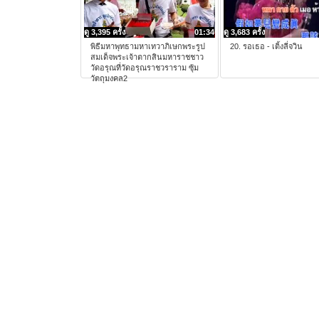
ดู 3,395 ครั้ง
01:34
ดู 3,683 ครั้ง
พิธีมหาพุทธามหาเทวาภิเษกพระรูป
20. รอเธอ - เติ้งลี่จวิน
สมเด็จพระเจ้าตากสินมหาราชชาว
วัดอรุณที่วัดอรุณราชวราราม ซุ้ม
วัตถุมงคล2