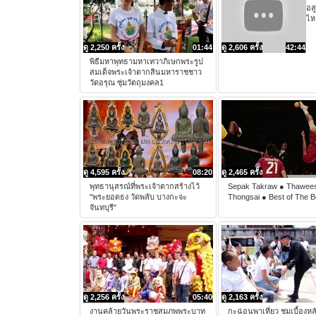
อส
ไห
ดู 2,250 ครั้ง
01:44
ดู 2,606 ครั้ง
42:44
พิธีมหาพุทธามหาเทวาภิเษกพระรูป
สมเด็จพระเจ้าตากสินมหาราชชาว
วัดอรุณ ซุ่มวัตถุมงคล1
ดู 4,595 ครั้ง
08:20
ดู 2,465 ครั้ง
พุทธานุสรณ์ที่พระเจ้าตากสร้างไว้
Sepak Takraw ● Thawee
"พระยอดธง วัดพลับ บางกะจะ
Thongsai ● Best of The B
จันทบุรี"
ดู 2,256 ครั้ง
05:40
ดู 2,163 ครั้ง
งานคล้ายวันพระราชสมภพพระบาท
กะฉ่อนพาเที่ยว ชมเบื้องหล