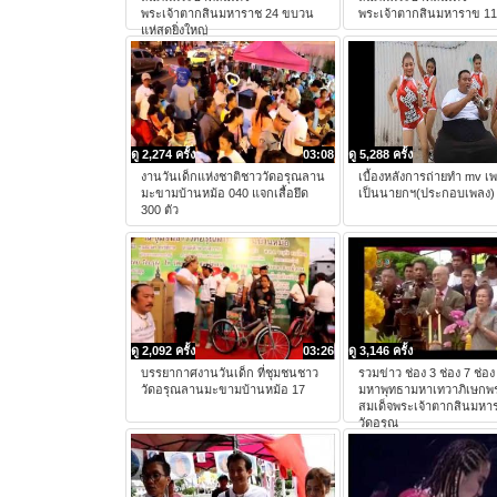
พระเจ้าตากสินมหาราช 24 ขบวน
พระเจ้าตากสินมหาราข 11
แห่สุดยิ่งใหญ่
ดู 2,274 ครั้ง
03:08
ดู 5,288 ครั้ง
งานวันเด็กแห่งชาติชาววัดอรุณลาน
เบื้องหลังการถ่ายทำ mv เ
มะขามบ้านหม้อ 040 แจกเสื้อยึด
เป็นนายกฯ(ประกอบเพลง)
300 ตัว
ดู 2,092 ครั้ง
03:26
ดู 3,146 ครั้ง
บรรยากาศงานวันเด็ก ที่ชุมชนชาว
รวมข่าว ช่อง 3 ช่อง 7 ช่อง 
วัดอรุณลานมะขามบ้านหม้อ 17
มหาพุทธามหาเทวาภิเษกพร
สมเด็จพระเจ้าตากสินมหา
วัดอรุณ