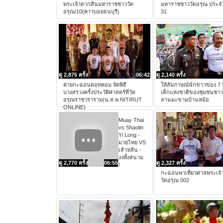
พระเจ้าตากสินมหาราชชาววัด
มหาราชชาววัดอรุณ ประจำ
อรุณ/10(คาวบอยธนบุรี)
31
ดู 2,875 ครั้ง
06:42
ดู 2,140 ครั้ง
ค่ายกะฉ่อนดอทคอม จัดพิธี
ให้สัมภาษณ์นักข่าวข่อง 7 ท
บวงสรวงครั้งประวัติศาสตร์ที่วัด
เด็กแห่งชาติของชุมชนชาว
อรุณราชวราราม(น.ส.พ.NITIRUT
ลานมะขามบ้านหม้อ
ONLINE)
Muay Thai
vs Shaolin
Yi Long -
มวยไทย VS
เส้าหลิน -
งงทั้งสนาม
ดู 2,770 ครั้ง
06:55
ดู 2,327 ครั้ง
!
กะฉ่อนพาเที่ยวศาลพระเจ้า
วัดอรุณ 002