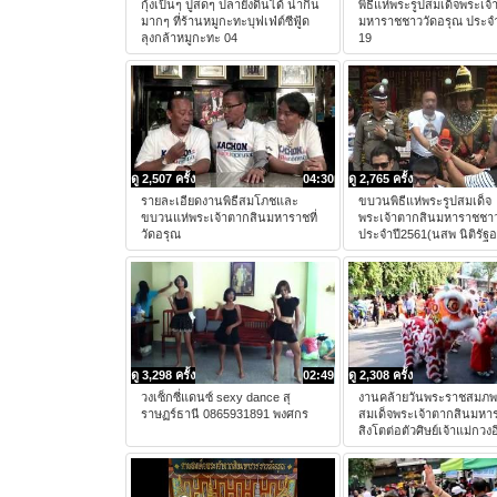
กุ้งเป็นๆ ปูสดๆ ปลายังดิ้นได้ น่ากิน
พิธีแห่พระรูปสมเด็จพระเจ
มากๆ ที่ร้านหมูกะทะบุฟเฟ่ต์ซีฟู้ด
มหาราชชาววัดอรุณ ประจำ
ลุงกล้าหมูกะทะ 04
19
ดู 2,507 ครั้ง
04:30
ดู 2,765 ครั้ง
รายละเอียดงานพิธีสมโภชและ
ขบวนพิธีแห่พระรูปสมเด็จ
ขบวนแห่พระเจ้าตากสินมหาราชที่
พระเจ้าตากสินมหาราชชาว
วัดอรุณ
ประจำปี2561(นสพ นิติรัฐ
ดู 3,298 ครั้ง
02:49
ดู 2,308 ครั้ง
วงเซ็กซี่แดนซ์ sexy dance สุ
งานคล้ายวันพระราชสมภ
ราษฏร์ธานี 0865931891 พงศกร
สมเด็จพระเจ้าตากสินมหา
สิงโตต่อตัวศิษย์เจ้าแม่กวงอ