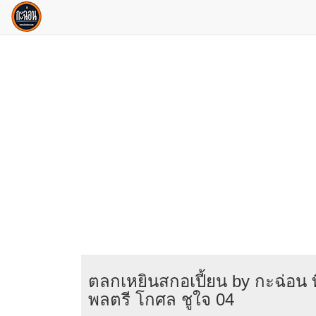
ตลกเหยินสกอเปี้ยน by กะฉ่อน 
พลตรี โกศล ชูใจ 04