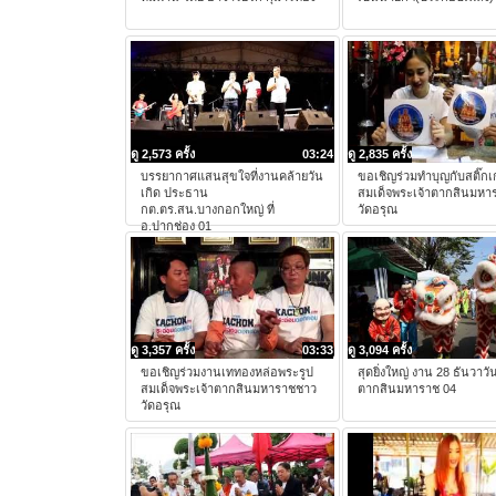
ดู 2,573 ครั้ง
03:24
ดู 2,835 ครั้ง
บรรยากาศแสนสุขใจที่งานคล้ายวัน
ขอเชิญร่วมทำบุญกับสติ๊กเ
เกิด ประธาน
สมเด็จพระเจ้าตากสินมหา
กต.ตร.สน.บางกอกใหญ่ ที่
วัดอรุณ
อ.ปากช่อง 01
ดู 3,357 ครั้ง
03:33
ดู 3,094 ครั้ง
ขอเชิญร่วมงานเททองหล่อพระรูป
สุดยิ่งใหญ่ งาน 28 ธันวาวั
สมเด็จพระเจ้าตากสินมหาราชชาว
ตากสินมหาราช 04
วัดอรุณ