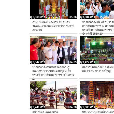
ดู 2,568 ครั้ง
05:06
ดู 3,084 ครั้ง
ภาพประกอบเพลงงาน 28 ธันวา
บรรยากาศงาน 28 ธันวาวั
วันพระเจ้าตากสินมหาราช ประจำปี
ตากสินมหาราช ณ ศาลสมเ
2560 01
พระเจ้าตากสินมหาราชชาว
ประจำปี 2560 20
ดู 2,342 ครั้ง
04:09
ดู 3,422 ครั้ง
บรรยากาศงานเททองหล่อพระรูป
กิจกรรมเดิน-วิ่งมินิฮาล์
และมหาเทวาภิเษกเหรียญสมเด็จ
กต.ตร.สน.บางกอกใหญ่
พระเจ้าตากสินมหาราชชาววัดอรุณ
/2
ดู 2,741 ครั้ง
04:26
ดู 1,968 ครั้ง
สมโภชและฉลองศาล
พิธีแห่พระรูปสมเด็จพระเจ