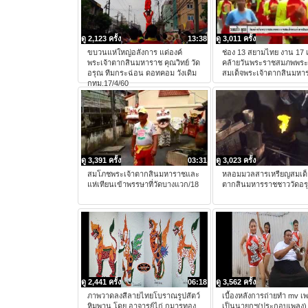
ดู 2,123 ครั้ง
13:38
ดู 3,011 ครั้ง
ขบวนแห่ใหญ่อลังการ แด่องค์
ช่อง 13 สยามไทย งาน 17 
พระเจ้าตากสินมหาราช คุณวิทย์ วัด
คล้ายวันพระราชสมภพพร
อรุณ ทีมกระฉ่อน ดอทคอม วังเดิม
สมเด็จพระเจ้าตากสินมหา
กทม.17/4/60
ดู 3,391 ครั้ง
03:31
ดู 3,023 ครั้ง
สมโภชพระเจ้าตากสินมหาราชและ
หลอมมวลสารเหรียญสมเด็
แห่เทียนเข้าพรรษาที่วัดบางแวก/18
ตากสินมหารราชชาววัดอร
ดู 2,441 ครั้ง
06:18
ดู 3,562 ครั้ง
ภาพวาดลงสีลายไทยโบราณรูปสัตว์
เบื้องหลังการถ่ายทำ mv เ
หิมพาน โดย อาจารย์ไก่ กุมารทอง
เป็นนายกฯ(ประกอบเพลง)