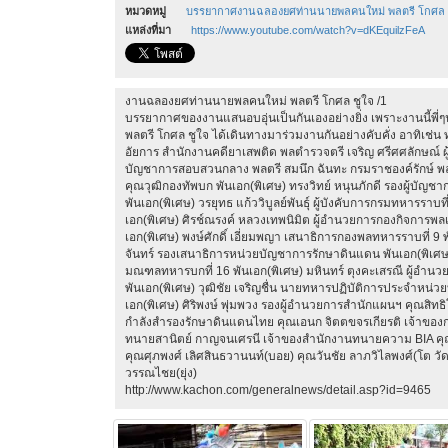
หมวดหมู่
บรรยากาศงานฉลองยศท่านนายพลคนใหม่ พลตรี โกศล 
แหล่งที่มา
https://www.youtube.com/watch?v=dKEquilzFeA
งานฉลองยศท่านนายพลคนใหม่ พลตรี โกศล ชูใจ /1
บรรยากาศของงานแสนอบอุ่นเป็นกันเองอย่างยิ่ง เพราะงานนี้พี่ๆน
พลตรี โกศล ชูใจ ได้เดินทางมาร่วมงานกันอย่างคับคั่ง อาทิเช่น 
อัยการ สำนักงานคดียาเสพติด พลตำรวจตรี เจริญ ศรีศศลักษณ์ 
บัญชาการสอบสวนกลาง พลตรี สมนึก ฉันทะ กรมราชองค์รักษ์ พลต
คุณวุฒิกองทัพบก พันเอก(พิเศษ) ทรงวิทย์ หนุนภักดี รองผู้บัญช
พันเอก(พิเศษ) วรยุทธ แก้ววิบูลย์พันธุ์ ผู้บังคับการกรมทหารราบท
เอก(พิเศษ) ศิรช์ณรงค์ หลวงเทพนิมิต ผู้อำนวยการกองกิจการพลเร
เอก(พิเศษ) พงษ์ศักดิ์ เอี่ยมพญา เสนาธิการกองพลทหารราบที่ 9 
จันทร์ รองเสนาธิการหน่วยบัญชาการรักษาดินแดน พันเอก(พิเศษ)
มณฑลทหารบกที่ 16 พันเอก(พิเศษ) มหินทร์ ตุงคะเสรณี ผู้อำ
พันเอก(พิเศษ) วุฒิชัย เจริญชื่น นายทหารปฏิบัติการประจำหน่
เอก(พิเศษ) ศิริพงษ์ พุ่มพวง รองผู้อำนวยการสำนักแผนฯ คุณสิ
กำลังสำรองรักษาดินแดนไทย คุณเอนก จิตตขจรเกียรติ เจ้าขอ
ทนายสานิตย์ กาญจนเศรนี เจ้าของสำนักงานทนายความ BIA คุณ
คุณศุภพงศ์ เลิศสินธวานนท์(บอย) คุณวันชัย ลาภวิไลพงศ์(โต วั
วรรณไชย(ยุ่ง)
http://www.kachon.com/generalnews/detail.asp?id=9465