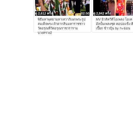
ดู 2,612 ครั้ง
02:50
ดู 2,842 ครั้ง
พิธีมหาพุทธามหาเทวาภิเษกพระรูป
MV มิวสิควีดีโอเพลง โอเค
สมเด็จพระเจ้าตากสินมหาราชชาว
อัลบั้มเพลงชุด คอบ่อแข็ง ศ
วัดอรุณที่วัดอรุณราชวราราม
เปี๊ยก ข้าวปุ้น by กะฉ่อน
บวงสรวง2