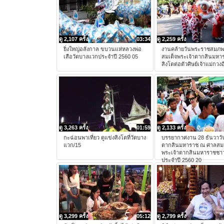
ดู 2,107 ครั้ง
03:34
ดู 2,259 ครั้ง
ยิ่งใหญ่อลังกาล ขบวนแห่หลวงพ่อ
งานคล้ายวันพระราชสมภ
เสือวัดบางแวกประจำปี 2560 05
สมเด็จพระเจ้าตากสินมหา
สิงโตต่อตัวศิษย์เจ้าแม่กวงอ
ดู 3,263 ครั้ง
01:59
ดู 2,133 ครั้ง
กะฉ่อนพาเที่ยว ดูแข่งสิงโตที่วัดบาง
บรรยากาศงาน 28 ธันวาวั
แวก/15
ตากสินมหาราช ณ ศาลสมเ
พระเจ้าตากสินมหาราชชาว
ประจำปี 2560 20
ดู 3,299 ครั้ง
05:12
ดู 2,799 ครั้ง