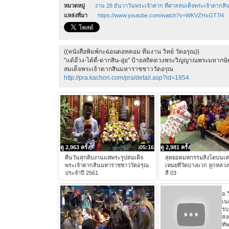
หมวดหมู่
งาน 28 ธันวาวันพระเจ้าตาก ที่ศาลสมเด็จพระเจ้าตากส
แหล่งที่มา
https://www.youtube.com/watch?v=WKVZHxGT7l4
((หนังสือพิมพ์กะฉ่อนดอทคอม ทีมงาน วิทย์ วัดอรุณ))
"แต้อ๊วง-ไต้ตี่-ตากสิน-อุ่ย" ป้ายสถิตดวงพระวิญญาณพระมหากษัตร
สมเด็จพระเจ้าตากสินมหาราชชาววัดอรุณ
http://pra.kachon.com/pra/detail.asp?id=1854
ดู 2,963 ครั้ง
05:16
ดู 2,981 ครั้ง
คืนวันสุกดิบงานแห่พระรูปสมเด็จ
สุดยอดมหกรรมสิงโตบนเ
พระเจ้าตากสินมหาราชชาววัดอรุณ
เหมยที่วัดบางแวก ลูกหลว
ประจำปี 2561
สี 03
อ.ว
เน
รบ
สง
ทัพ