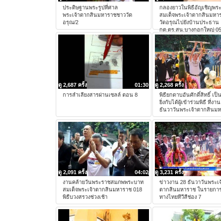
ประดิษฐานพระรูปที่ศาล
กลองยาวในพิธีอัญเชิญพระ
พระเจ้าตากสินมหาราชชาววัด
สมเด็จพระเจ้าตากสินมหา
อรุณ/2
วัดอรุณไปยังบ้านประธาน
กต.ตร.สน.บางกอกใหญ่ 0
ดู 2,687 ครั้ง
01:30
ดู 2,268 ครั้ง
การลำเลียงสารผ่านเซลล์ ตอน 8
พิธียกดาบอันศักดิ์สิทธิ์ เป็
ยิ่งกับได้ผู้เข้าร่วมพิธี ที่งา
ธันวาวันพระเจ้าตากสินม
ดู 2,091 ครั้ง
04:02
ดู 3,231 ครั้ง
งานคล้ายวันพระราชสมภพพระบาท
ข่าวงาน 28 ธันวาวันพระเจ
สมเด็จพระเจ้าตากสินมหาราช 018
ตากสินมหาราช ในรายการ
พิธีบวงสรวงช่วงเช้า
ทางไทยทีวีสีช่อง 7