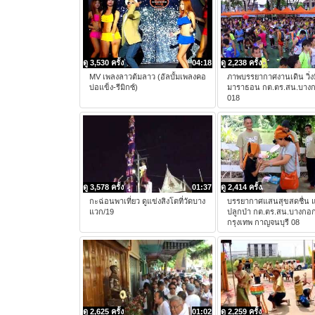
ดู 3,530 ครั้ง
04:18
ดู 2,238 ครั้ง
MV เพลงลาวต้มลาว (อัลบั้มเพลงคอ
ภาพบรรยากาศงานเดิน วิ่งม
บ่อแข็ง-รีมิกซ์)
มาราธอน กต.ตร.สน.บาง
018
ดู 3,578 ครั้ง
01:37
ดู 2,414 ครั้ง
กะฉ่อนพาเที่ยว ดูแข่งสิงโตที่วัดบาง
บรรยากาศแสนสุขสดชื่น แ
แวก/19
ปลูกป่า กต.ตร.สน.บางกอ
กรุงเทพ กาญจนบุรี 08
ดู 2,625 ครั้ง
01:02
ดู 2,259 ครั้ง