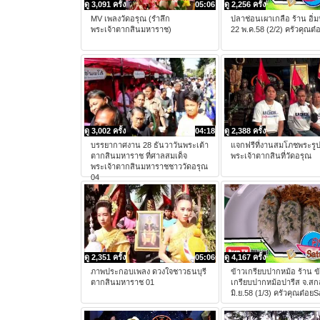
ดู 3,091 ครั้ง
05:06
ดู 2,256 ครั้ง
MV เพลงวัดอรุณ (รําลึก
ปลาช่อนเผาเกลือ ร้าน อิ่
พระเจ้าตากสินมหาราช)
22 พ.ค.58 (2/2) ครัวคุณต๋
ดู 3,002 ครั้ง
04:18
ดู 2,388 ครั้ง
บรรยากาศงาน 28 ธันวาวันพระเต้า
แจกฟรีที่งานสมโภชพระรูป
ตากสินมหาราช ที่ศาลสมเด็จ
พระเจ้าตากสินที่วัดอรุณ
พระเจ้าตากสินมหาราชชาววัดอรุณ
04
ดู 2,351 ครั้ง
05:06
ดู 4,167 ครั้ง
ภาพประกอบเพลง ดวงใจชาวธนบุรี
ข้าวเกรียบปากหม้อ ร้าน ข
ตากสินมหาราช 01
เกรียบปากหม้อปารีส จ.ส
มิ.ย.58 (1/3) ครัวคุณต๋อย