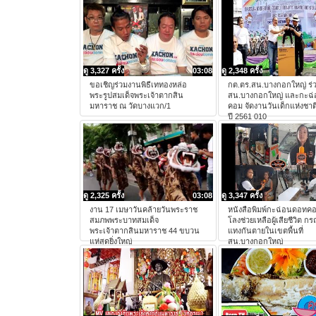
ดู 3,327 ครั้ง
03:08
ดู 2,348 ครั้ง
ขอเชิญร่วมงานพิธีเททองหล่อ
กต.ตร.สน.บางกอกใหญ่ ร่
พระรูปสมเด็จพระเจ้าตากสิน
สน.บางกอกใหญ่ และกะฉ
มหาราช ณ วัดบางแวก/1
คอม จัดงานวันเด็กแห่งชาต
ปี 2561 010
ดู 2,325 ครั้ง
03:08
ดู 3,347 ครั้ง
งาน 17 เมษาวันคล้ายวันพระราช
หนังสือพิมพ์กะฉ่อนดอทคอ
สมภพพระบาทสมเด็จ
โลงช่วยเหลือผู้เสียชีวิต กร
พระเจ้าตากสินมหาราช 44 ขบวน
แทงกันตายในเขตพื้นที่
แห่สุดยิ่งใหญ่
สน.บางกอกใหญ่