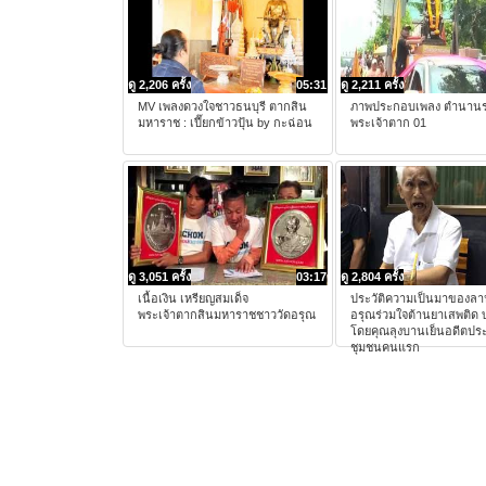
ดู 2,206 ครั้ง
05:31
ดู 2,211 ครั้ง
MV เพลงดวงใจชาวธนบุรี ตากสิน
ภาพประกอบเพลง ตำนาน
มหาราช : เปี๊ยกข้าวปุ้น by กะฉ่อน
พระเจ้าตาก 01
ดู 3,051 ครั้ง
03:17
ดู 2,804 ครั้ง
เนื้อเงิน เหรียญสมเด็จ
ประวัติความเป็นมาของลา
พระเจ้าตากสินมหาราชชาววัดอรุณ
อรุณร่วมใจต้านยาเสพติด 
โดยคุณลุงบานเย็นอดีตป
ชุมชนคนแรก