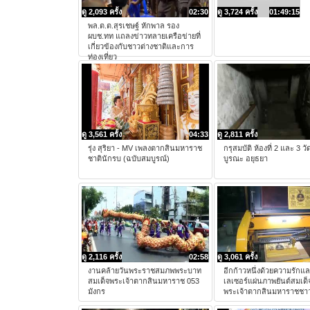
ดู 2,093 ครั้ง
02:30
ดู 3,724 ครั้ง
01:49:15
พล.ต.ต.สุรเชษฐ์ หักพาล รอง
ผบช.ทท แถลงข่าวทลายเครือข่ายที่
เกี่ยวข้องกับชาวต่างชาติและการ
ท่องเที่ยว
ดู 3,561 ครั้ง
04:33
ดู 2,811 ครั้ง
รุ่ง สุริยา - MV เพลงตากสินมหาราช
กรุสมบัติ ห้องที่ 2 และ 3 ว
ชาตินักรบ (ฉบับสมบูรณ์)
บูรณะ อยุธยา
ดู 2,116 ครั้ง
02:58
ดู 3,061 ครั้ง
งานคล้ายวันพระราชสมภพพระบาท
อีกก้าวหนึ่งด้วยความรักแ
สมเด็จพระเจ้าตากสินมหาราช 053
เลเซอร์แผ่นภาพยันต์สมเด็
มังกร
พระเจ้าตากสินมหาราชชาว