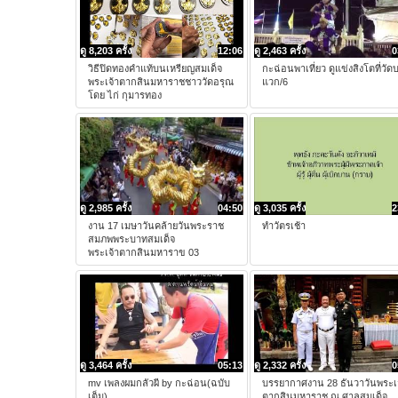
ดู 8,203 ครั้ง
12:06
ดู 2,463 ครั้ง
0
วิธีปิดทองคำแท้บนเหรียญสมเด็จ
กะฉ่อนพาเที่ยว ดูแข่งสิงโตที่วัด
พระเจ้าตากสินมหาราชชาววัดอรุณ
แวก/6
โดย ไก่ กุมารทอง
ดู 2,985 ครั้ง
04:50
ดู 3,035 ครั้ง
2
งาน 17 เมษาวันคล้ายวันพระราช
ทำวัตรเช้า
สมภพพระบาทสมเด็จ
พระเจ้าตากสินมหาราข 03
ดู 3,464 ครั้ง
05:13
ดู 2,332 ครั้ง
0
mv เพลงผมกลัวผี by กะฉ่อน(ฉบับ
บรรยากาศงาน 28 ธันวาวันพระเ
เต็ม)
ตากสินมหาราช ณ ศาลสมเด็จ