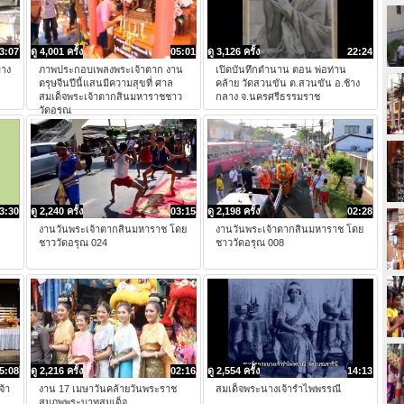
3:07
ดู 4,001 ครั้ง
05:01
ดู 3,126 ครั้ง
22:24
บาง
ภาพประกอบเพลงพระเจ้าตาก งาน
เปิดบันทึกตำนาน ตอน พ่อท่าน
ตรุษจีนปีนี้แสนมีความสุขที่ ศาล
คล้าย วัดสวนขัน ต.สวนขัน อ.ช้าง
สมเด็จพระเจ้าตากสินมหาราชชาว
กลาง จ.นครศรีธรรมราช
วัดอรุณ
3:30
ดู 2,240 ครั้ง
03:15
ดู 2,198 ครั้ง
02:28
งานวันพระเจ้าตากสินมหาราช โดย
งานวันพระเจ้าตากสินมหาราช โดย
ชาววัดอรุณ 024
ชาววัดอรุณ 008
5:08
ดู 2,216 ครั้ง
02:16
ดู 2,554 ครั้ง
14:13
จ้า
งาน 17 เมษาวันคล้ายวันพระราช
สมเด็จพระนางเจ้ารำไพพรรณี
สมภพพระบาทสมเด็จ