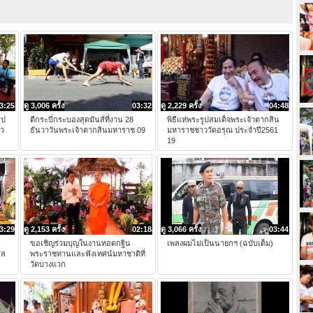
3:25
ดู 3,006 ครั้ง
03:32
ดู 2,229 ครั้ง
04:48
ูป
ตีกระบี่กระบองสุดมันส์ที่งาน 28
พิธีแห่พระรูปสมเด็จพระเจ้าตากสิน
าว
ธันวาวันพระเจ้าตากสินมหาราช 09
มหาราชชาววัดอรุณ ประจำปี2561
19
3:29
ดู 2,153 ครั้ง
02:18
ดู 3,066 ครั้ง
03:44
ขอเชิญร่วมบุญในงานทอดกฐิน
เพลงผมไม่เป็นนายกฯ (ฉบับเต็ม)
ศล
พระราชทานและฟังเทศน์มหาชาติที่
วัดบางแวก