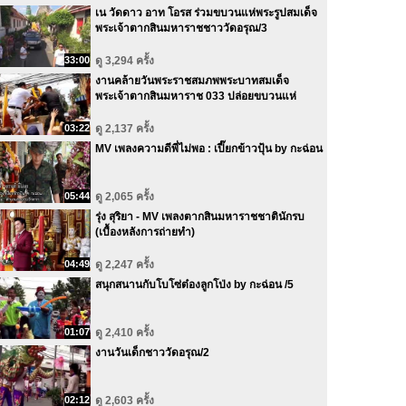
เน วัดดาว อาท โอรส ร่วมขบวนแห่พระรูปสมเด็จ
พระเจ้าตากสินมหาราชชาววัดอรุณ/3
33:00
ดู 3,294 ครั้ง
งานคล้ายวันพระราชสมภพพระบาทสมเด็จ
พระเจ้าตากสินมหาราช 033 ปล่อยขบวนแห่
03:22
ดู 2,137 ครั้ง
MV เพลงความดีพี่ไม่พอ : เปี๊ยกข้าวปุ้น by กะฉ่อน
05:44
ดู 2,065 ครั้ง
รุ่ง สุริยา - MV เพลงตากสินมหาราชชาตินักรบ
(เบื้องหลังการถ่ายทำ)
04:49
ดู 2,247 ครั้ง
สนุกสนานกับโบโซ่ต๋องลูกโป่ง by กะฉ่อน /5
01:07
ดู 2,410 ครั้ง
งานวันเด็กชาววัดอรุณ/2
02:12
ดู 2,603 ครั้ง