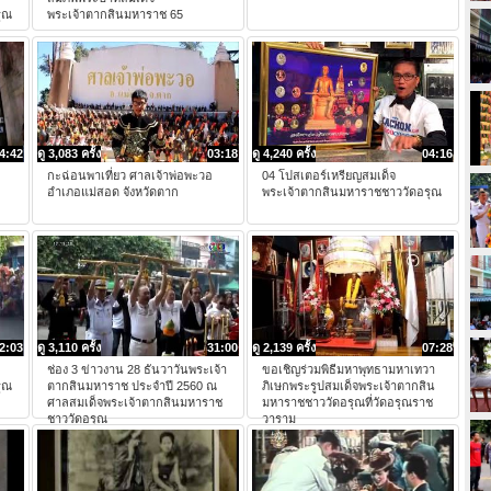
ุณ
พระเจ้าตากสินมหาราช 65
4:42
ดู 3,083 ครั้ง
03:18
ดู 4,240 ครั้ง
04:16
กะฉ่อนพาเที่ยว ศาลเจ้าพ่อพะวอ
04 โปสเตอร์เหรียญสมเด็จ
อำเภอแม่สอด จังหวัดตาก
พระเจ้าตากสินมหาราชชาววัดอรุณ
2:03
ดู 3,110 ครั้ง
31:00
ดู 2,139 ครั้ง
07:28
ช่อง 3 ข่าวงาน 28 ธันวาวันพระเจ้า
ขอเชิญร่วมพิธีมหาพุทธามหาเทวา
ุณ
ตากสินมหาราช ประจำปี 2560 ณ
ภิเษกพระรูปสมเด็จพระเจ้าตากสิน
ศาลสมเด็จพระเจ้าตากสินมหาราช
มหาราชชาววัดอรุณที่วัดอรุณราช
ชาววัดอรุณ
วาราม