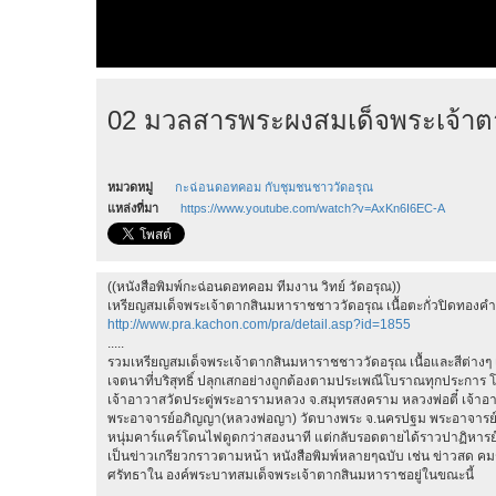
02 มวลสารพระผงสมเด็จพระเจ้าต
หมวดหมู่
กะฉ่อนดอทคอม กับชุมชนชาววัดอรุณ
แหล่งที่มา
https://www.youtube.com/watch?v=AxKn6I6EC-A
((หนังสือพิมพ์กะฉ่อนดอทคอม ทีมงาน วิทย์ วัดอรุณ))
เหรียญสมเด็จพระเจ้าตากสินมหาราชชาววัดอรุณ เนื้อตะกั่วปิดทองคำแ
http://www.pra.kachon.com/pra/detail.asp?id=1855
.....
รวมเหรียญสมเด็จพระเจ้าตากสินมหาราชชาววัดอรุณ เนื้อและสีต่างๆ เ
เจตนาที่บริสุทธิ์ ปลุกเสกอย่างถูกต้องตามประเพณีโบราณทุกประการ โ
เจ้าอาวาสวัดประดู่พระอารามหลวง จ.สมุทรสงคราม หลวงพ่อตี๋ เจ้าอาว
พระอาจารย์อภิญญา(หลวงพ่อญา) วัดบางพระ จ.นครปฐม พระอาจารย์หนุ
หนุ่มคาร์แคร์โดนไฟดูดกว่าสองนาที แต่กลับรอดตายได้ราวปาฏิหารย
เป็นข่าวเกรียวกราวตามหน้า หนังสือพิมพ์หลายๆฉบับ เช่น ข่าวสด คมชั
ศรัทธาใน องค์พระบาทสมเด็จพระเจ้าตากสินมหาราชอยู่ในขณะนี้
.....