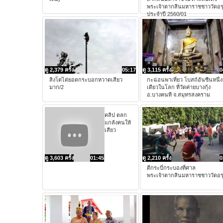
พระเจ้าตากสินมหาราชชาววัดอร
ประจำปี 2560/01
ดู 2,379 ครั้ง
05:17
ดู 3,115 ครั้ง
0
สิงโตไต่ยอดกระบอกหวาดเสียว
กะฉ่อนพาเที่ยว โบสถ์อันซีนหนึ่ง
มาก/2
เดียวในโลก ที่วัดค่ายบางกุ้ง
อ.บางคนที จ.สมุทรสงคราม
คลิป ตลก
แกล้งคนให้
เสียว
ดู 3,603 ครั้ง
01:45
ดู 2,210 ครั้ง
0
ตีกระบี่กระบองที่ศาล
พระเจ้าตากสินมหาราชชาววัดอร