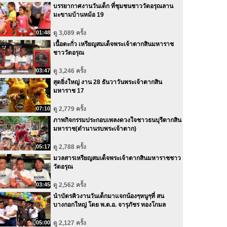
บรรยากาศงานวันเด็ก ที่ชุมชนชาววัดอรุณลาน
มะขามบ้านหม้อ 19
01:48
ดู 3,089 ครั้ง
เนื้อตะกั่ว เหรียญสมเด็จพระเจ้าตากสินมหาราช
ชาววัดอรุณ
03:47
ดู 3,246 ครั้ง
สุดยิ่งใหญ่ งาน 28 ธันวาวันพระเจ้าตากสิน
มหาราช 17
07:10
ดู 2,779 ครั้ง
ภาพกิจกรรมประกอบเพลงดวงใจชาวธนบุรีตากสิน
มหาราช(ตำนานรบพระเจ้าตาก)
05:17
ดู 2,788 ครั้ง
มวลสารเหรียญสมเด็จพระเจ้าตากสินมหาราชชาว
วัดอรุณ
03:45
ดู 2,562 ครั้ง
นำบัตรคิวงานวันเด็กมาแจกน้องๆหนูๆที่ สน
บางกอกใหญ่ โดย พ.ต.อ. จารุภัชร ทองโกมล
05:00
ดู 2,127 ครั้ง