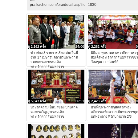
pra.kachon.com/pra/detail.asp?id=1830
ดู 2,162 ครั้ง
24:00
ดู 2,282 ครั้ง
0
ข่าวช่อง 3 รายการเรื่องเด่นเย็นนี้
พิธีมหาพุทธามหาเทวาภิเษกพระร
งาน 17 เมษาวันคล้ายวันพระราช
สมเด็จพระเจ้าตากสินมหาราชช
สมภพพระบาทสมเด็จ
วัดอรุณ 11 ก่อนพิธี
พระเจ้าตากสินมหาราช
ดู 5,043 ครั้ง
06:51
ดู 2,423 ครั้ง
0
ประวัติความเป็นมาของ ป้ายสถิต
บำเพ็ญพระราชกุศลสวดพระ
ดวงพระวิญญาณสมเด็จ
อภิธรรมเพื่อถวายเป็นพระราชกุ
พระเจ้าตากสินมหาราช
แด่พ่อหลวง ที่วัดบางแวก 2/3