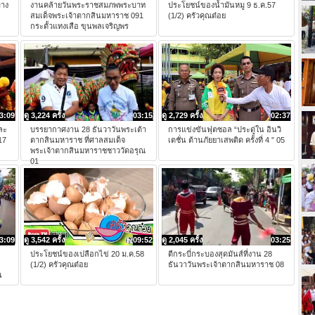
บาง
งานคล้ายวันพระราชสมภพพระบาท
ประโยชน์ของน้่ำมันหมู 9 ธ.ค.57
สมเด็จพระเจ้าตากสินมหาราช 091
(1/2) ครัวคุณต๋อย
กระตั้วแทงเสือ ขุนพลเจริญพร
3:09
ดู 3,224 ครั้ง
03:15
ดู 2,729 ครั้ง
02:37
ละ
บรรยากาศงาน 28 ธันวาวันพระเต้า
การแข่งขันฟุตซอล “ประดู่ใน อินวิ
17
ตากสินมหาราช ที่ศาลสมเด็จ
เตชั่น ต้านภัยยาเสพติด ครั้งที่ 4 ” 05
พระเจ้าตากสินมหาราชชาววัดอรุณ
01
3:09
ดู 3,542 ครั้ง
09:52
ดู 2,045 ครั้ง
03:25
ประโยชน์ของเปลือกไข่ 20 ม.ค.58
ตีกระบี่กระบองสุดมันส์ที่งาน 28
(1/2) ครัวคุณต๋อย
ธันวาวันพระเจ้าตากสินมหาราช 08
น