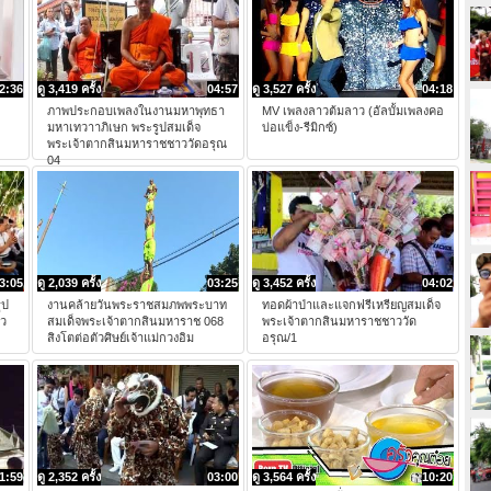
2:36
ดู 3,419 ครั้ง
04:57
ดู 3,527 ครั้ง
04:18
ภาพประกอบเพลงในงานมหาพุทธา
MV เพลงลาวต้มลาว (อัลบั้มเพลงคอ
มหาเทวาาภิเษก พระรูปสมเด็จ
บ่อแข็ง-รีมิกซ์)
พระเจ้าตากสินมหาราชชาววัดอรุณ
04
3:05
ดู 2,039 ครั้ง
03:25
ดู 3,452 ครั้ง
04:02
ูป
งานคล้ายวันพระราชสมภพพระบาท
ทอดผ้าป่าและแจกฟรีเหรียญสมเด็จ
าว
สมเด็จพระเจ้าตากสินมหาราช 068
พระเจ้าตากสินมหาราชชาววัด
สิงโตต่อตัวศิษย์เจ้าแม่กวงอิม
อรุณ/1
1:59
ดู 2,352 ครั้ง
03:00
ดู 3,564 ครั้ง
10:20