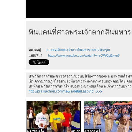
พินแคนที่ศาลพระเจ้าตากสินมหาร
หมวดหมู่
ศาลสมเด็จพระเจ้าตากสินมหาราชชาววัดอรุณ
แหล่งที่มา
https://www.youtube.com/watch?v=sQWCpj1kvn8
ประวัติศาสตร์ของชาววัดอรุณฝั่งธนบุรีเรื่องราวของพระบาทสมเด็จพระ
เป็นความภาคภูมิใจอย่างยิ่งที่พวกเราทีมงานกะฉ่อนดอทคอมโดย คุณวิท
บันทึกประวัติศาสตร์หน้าใหม่ของพระบาทสมเด็จพระเจ้าตากสินมหาร
http://pra.kachon.com/news/detail.asp?id=655
ดู 2,786 ครั้ง
01:30
ดู 2,008 ครั้ง
0