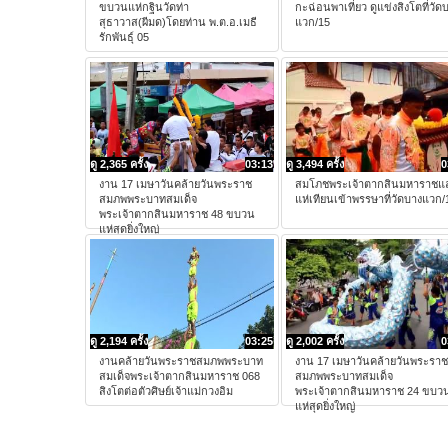
ขบวนแห่กฐินวัดท่า
กะฉ่อนพาเที่ยว ดูแข่งสิงโตที่วัด
สุธาวาส(ผีมด)โดยท่าน พ.ต.อ.เมธี
แวก/15
รักพันธุ์ 05
ดู 2,365 ครั้ง
03:13
ดู 3,494 ครั้ง
0
งาน 17 เมษาวันคล้ายวันพระราช
สมโภชพระเจ้าตากสินมหาราชแ
สมภพพระบาทสมเด็จ
แห่เทียนเข้าพรรษาที่วัดบางแวก/
พระเจ้าตากสินมหาราช 48 ขบวน
แห่สุดยิ่งใหญ่
ดู 2,194 ครั้ง
03:25
ดู 2,002 ครั้ง
0
งานคล้ายวันพระราชสมภพพระบาท
งาน 17 เมษาวันคล้ายวันพระราช
สมเด็จพระเจ้าตากสินมหาราช 068
สมภพพระบาทสมเด็จ
สิงโตต่อตัวศิษย์เจ้าแม่กวงอิม
พระเจ้าตากสินมหาราช 24 ขบว
แห่สุดยิ่งใหญ่