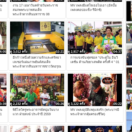
ิน
งาน 17 เมษาวันคล้ายวันพระราช
MV เพลงมีแต่ใจเธอไม่เอา (อัลบั้ม
61
สมภพพระบาทสมเด็จ
เพลงคอบ่อแข็ง-รีมิกซ์)
พระเจ้าตากสินมหาราข 08
4:05
ดู 3,012 ครั้ง
02:21
ดู 2,917 ครั้ง
04:37
อีกก้าวหนึ่งด้วยความรักและศรัทธา
การแข่งขันฟุตซอล “ประดู่ใน อินวิ
เลเซอร์แผ่นภาพยันต์สมเด็จ
เตชั่น ต้านภัยยาเสพติด ครั้งที่ 4 ” 01
พระเจ้าตากสินมหาราชชาววัดอรุณ
3:39
ดู 2,232 ครั้ง
05:26
ดู 3,122 ครั้ง
05:22
ิน
พิธีไหว้ครูพระอาจารย์หนุ่มวันบาง
MV เพลงอุบัติเหตุแห่งรัก (พระบารมี
61
แวก ฝ่ายสงฆ์ ประจำปี 2559
พระเจ้าตากคุ้มครองชีวิต)