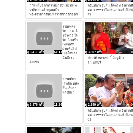
กาแฟโบราณตรามังกรบินที่งานเท
พิธีแห่พระรูปสมเด็จพระเจ้าตากส
วาภิเษกเหรียญสมเด็จ
มหาราชชาววัดอรุณ ประจำปี25
พระเจ้าตากสินมหาราชชาววัดอรุณ
49
รวมเพลง
รัก：สุชาติ
ชวางกูร ใจ
รัก. ไกลรัก.
เหมันต์ที่
ผ่านพ้นไป.
ดู 3,411 ครั้ง
44:13
ดู 3,807 ครั้ง
0
เมื่อใจของ
ฉันมีเธอ.
ประวัติ หลวงพ่อกี๋ วัดหูช้าง
ด้วยรัก.
จ.นนทบุรี
สารคดียา
เสพติด หนัง
สั้น เรื่อง "
หลงผิด "
ดู 3,378 ครั้ง
11:24
ดู 2,289 ครั้ง
0
พิธีแห่พระรูปสมเด็จพระเจ้าตากส
มหาราชชาววัดอรุณ ประจำปี25
01