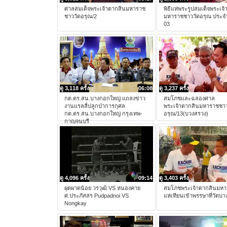
ศาลสมเด็จพระเจ้าตากสินมหาราช
พิธีแห่พระรูปสมเด็จพระเจ
ชาววัดอรุณ/2
มหาราชชาววัดอรุณ ประจำ
03
ดู 3,118 ครั้ง
06:08
ดู 3,237 ครั้ง
กต.ตร.สน.บางกอกใหญ่ แถลงข่าว
สมโภชและฉลองศาล
งานแรลลี่ปลูกป่าการกุศล
พระเจ้าตากสินมหาราชชาว
กต.ตร.สน.บางกอกใหญ่ กรุงเทพ-
อรุณ/13(บวงสรวง)
กาญจนบุรี
ดู 4,096 ครั้ง
09:14
ดู 3,403 ครั้ง
ผุดผาดน้อย วรวุฒิ VS หนองคาย
สมโภชพระเจ้าตากสินมห
ศ.ประภัสสร Pudpadnoi VS
แห่เทียนเข้าพรรษาที่วัดบ
Nongkay