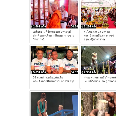
ดู 2,461 ครั้ง
04:18
ดู 2,214 ครั้ง
เตรียมงานพิธีเททองหล่อพระรูป
สมโภชและฉลองศาล
สมเด็จพระเจ้าตากสินมหาราชชาว
พระเจ้าตากสินมหาราชชาว
วัดอรุณ/2
อรุณ/6(บวงสรวง)
ดู 5,631 ครั้ง
04:07
ดู 2,306 ครั้ง
03 มวลสารเหรียญสมเด็จ
สุดยอดมหกรรมสิงโตบนเ
พระเจ้าตากสินมหาราชชาววัดอรุณ
เหมยที่วัดบางแวก ลูกหลวงป