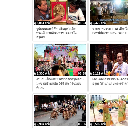
ดู 3,051 ครั้ง
03:04
ดู 2,379 ครั้ง
รูปแบบและโค๊ดเหรียญสมเด็จ
รวมภาพบรรยากาศ เดิน-วิ่ง
พระเจ้าตากสินมหาราชชาววัด
เวหามินิมาราธอน 2015 /1
อรุณ/1
ดู 3,300 ครั้ง
03:38
ดู 8,121 ครั้ง
งานวันเด็กแห่งชาติชาววัดอรุณลาน
MV เพลงตำนานพระเจ้าตา
มะขามบ้านหม้อ 028 สก วิรัชมอบ
อรุณ (ตำนานรบพระเจ้าตาก
พัดลม
ดู 2,904 ครั้ง
03:56
ดู 3,502 ครั้ง