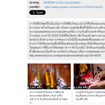
หมวดหมู่
คลิปดีๆมีสาระกับกะฉ่อนดอทคอม
แหล่งที่มา
https://www.youtube.com/watch?v=LPiDz5GAvOQ
การให้ที่บริสุทธิ์ใจนั้นเป็นการให้ที่ยิ่งใหญ่ แม้จะไร้ซึ่งสิ่งตอ
ความสบายใจเป็นอย่างยิ่ง เป็นความสุขสดชื่นที่ได้มีส่วนร่วมอ
นกะฉ่อนดอทคอมและกะฉ่อนพระเครื่อง งานวันเด็กแห่งชาติข
บ้านหม้อ ประจำปี 2559 ในปีนี้จัดได้อย่างยิ่งใหญ่ ด้วยความร่ว
ทุกๆฝ่าย จึงทำบรรยากาศของงานในปีนี้แสนสุขสดชื่นตลอดเวลากว
พวกเราได้เห็นแต่รอยยิ้มที่เปี่ยมสุขของน้องๆหนูๆ ที่เดินถือถุงของ
ใหญ่ของเราที่มีแจกให้ตลอดเวลา 4 ชั่วโมงเต็ม ได้เห็นแต่รอยยิ้มท
หิ้วพัดลมและเข็นจักรยานกลับบ้านกันอย่างมีความสุขตลอดเว
http://www.kachon.com/generalnews/detail.asp?id=9500
ดู 2,971 ครั้ง
21:00
ดู 3,052 ครั้ง
ข่าวงานคล้ายวันพระราชสมภพ
งานคล้ายวันพระราชสมภ
พระบาทสมเด็จพระเจ้าตากสิน
สมเด็จพระเจ้าตากสินมหา
มหาราช ในเรื่องเด่นเย็นนี้ ทางช่อง
ของที่ระลึก
3