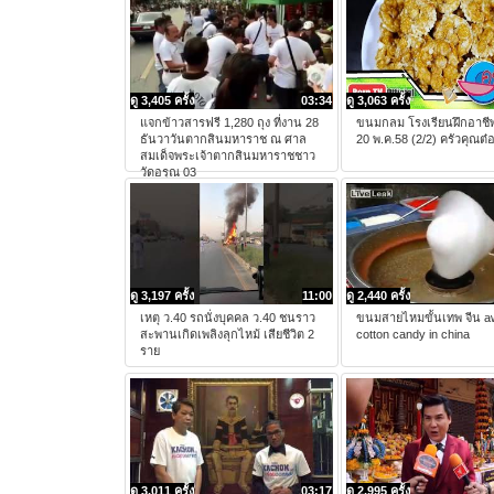
ดู 3,405 ครั้ง
03:34
ดู 3,063 ครั้ง
แจกข้าวสารฟรี 1,280 ถุง ที่งาน 28
ขนมกลม โรงเรียนฝึกอาชี
ธันวาวันตากสินมหาราช ณ ศาล
20 พ.ค.58 (2/2) ครัวคุณต๋
สมเด็จพระเจ้าตากสินมหาราชชาว
วัดอรุณ 03
ดู 3,197 ครั้ง
11:00
ดู 2,440 ครั้ง
เหตุ ว.40 รถนั่งบุคคล ว.40 ชนราว
ขนมสายไหมขั้นเทพ จีน 
สะพานเกิดเพลิงลุกไหม้ เสียชีวิต 2
cotton candy in china
ราย
ดู 3,011 ครั้ง
03:17
ดู 2,995 ครั้ง