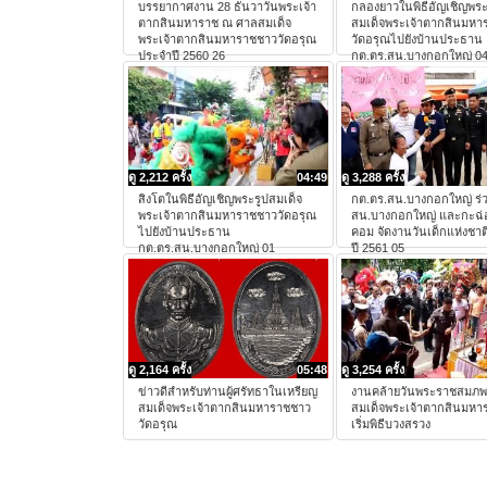
บรรยากาศงาน 28 ธันวาวันพระเจ้า
กลองยาวในพิธีอัญเชิญพระ
ตากสินมหาราช ณ ศาลสมเด็จ
สมเด็จพระเจ้าตากสินมหา
พระเจ้าตากสินมหาราชชาววัดอรุณ
วัดอรุณไปยังบ้านประธาน
ประจำปี 2560 26
กต.ตร.สน.บางกอกใหญ่ 0
ดู 2,212 ครั้ง
04:49
ดู 3,288 ครั้ง
สิงโตในพิธีอัญเชิญพระรูปสมเด็จ
กต.ตร.สน.บางกอกใหญ่ ร่
พระเจ้าตากสินมหาราชชาววัดอรุณ
สน.บางกอกใหญ่ และกะฉ
ไปยังบ้านประธาน
คอม จัดงานวันเด็กแห่งชาต
กต.ตร.สน.บางกอกใหญ่ 01
ปี 2561 05
ดู 2,164 ครั้ง
05:48
ดู 3,254 ครั้ง
ข่าวดีสำหรับท่านผู้ศรัทธาในเหรียญ
งานคล้ายวันพระราชสมภ
สมเด็จพระเจ้าตากสินมหาราชชาว
สมเด็จพระเจ้าตากสินมหา
วัดอรุณ
เริ่มพิธีบวงสรวง