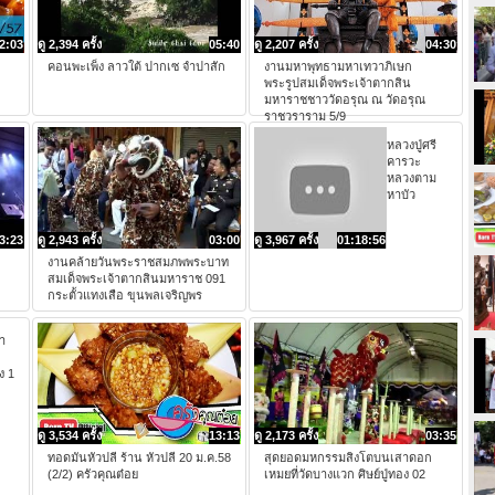
2:03
ดู 2,394 ครั้ง
05:40
ดู 2,207 ครั้ง
04:30
คอนพะเพ็ง ลาวใต้ ปากเซ จำปาสัก
งานมหาพุทธามหาเทวาภิเษก
พระรูปสมเด็จพระเจ้าตากสิน
มหาราชชาววัดอรุณ ณ วัดอรุณ
ราชวราราม 5/9
หลวงปู่ศรี
คารวะ
หลวงตาม
หาบัว
3:23
ดู 2,943 ครั้ง
03:00
ดู 3,967 ครั้ง
01:18:56
ะ
งานคล้ายวันพระราชสมภพพระบาท
สมเด็จพระเจ้าตากสินมหาราช 091
กระตั้วแทงเสือ ขุนพลเจริญพร
จา
ง 1
ดู 3,534 ครั้ง
13:13
ดู 2,173 ครั้ง
03:35
ทอดมันหัวปลี ร้าน หัวปลี 20 ม.ค.58
สุดยอดมหกรรมสิงโตบนเสาดอก
(2/2) ครัวคุณต๋อย
เหมยที่วัดบางแวก ศิษย์ปู่ทอง 02