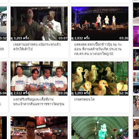
3:32
ดู 3,203 ครั้ง
03:07
ดู 2,832 ครั้ง
03:26
เจอด่านอย่าหลบ แง้มกระจกแล้ว
แสดงสด ตลกเปี๊ยกข้าวปุ้น by กะ
 09
ควักให้เค้าไป
ฉ่อน ที่งานคล้ายวันเกิด ประธาน
กต.ตร.สน.บางกอกใหญ่ 02
5:04
ดู 2,512 ครั้ง
03:28
ดู 3,203 ครั้ง
52:36
แจกฟรีเหรียญและเสื้อที่งาน
เกษตรคอนโด
1
พระเจ้าตากสินมหาราชชาววัดอรุณ