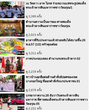
เน วัดดาว อาท โอรส ร่วมขบวนแห่พระรูปสมเด็จ
พระเจ้าตากสินมหาราชชาววัดอรุณ/1
01:27
ดู 3,399 ครั้ง
ตำนานความเป็นมาของ ศาลสมเด็จ
พระเจ้าตากสินมหาราชชาววัดอรุณ
05:12
ดู 2,023 ครั้ง
อาหารที่รับประทานแล้วช่วยหลับได้สบายขึ้น 20
พ.ย.57 (1/2) ครัวคุณต๋อย
09:36
ดู 3,311 ครั้ง
ภาพประกอบเพลง ตำนานรบพระเจ้าตาก 02
05:58
ดู 2,219 ครั้ง
ชาวบ้านลุกฮือต่อต้านคำสั่งอัปยศของเขต
บางกอกใหญ่ ที่ออกคำสั่งรังแกประชาชน 01
03:37
ดู 2,079 ครั้ง
บรรยากาศงาน 28 ธันวาวันพระเจ้าตากสิน
มหาราช ที่ศาลสมเด็จพระเจ้าตากสินมหาราชชาว
วัดอรุณ 05
04:16
ดู 2,151 ครั้ง