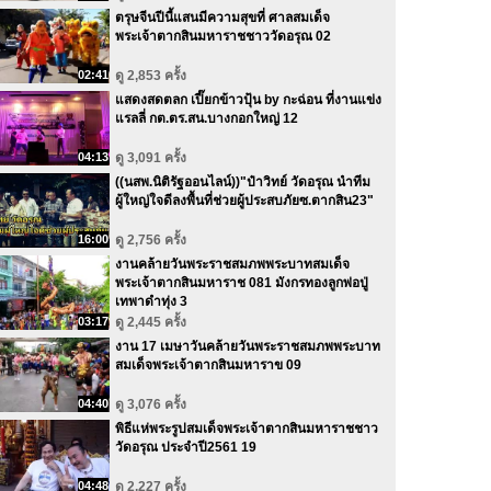
ตรุษจีนปีนี้แสนมีความสุขที่ ศาลสมเด็จ
พระเจ้าตากสินมหาราชชาววัดอรุณ 02
02:41
ดู 2,853 ครั้ง
แสดงสดตลก เปี๊ยกข้าวปุ้น by กะฉ่อน ที่งานแข่ง
แรลลี่ กต.ตร.สน.บางกอกใหญ่ 12
04:13
ดู 3,091 ครั้ง
((นสพ.นิติรัฐออนไลน์))"ป๋าวิทย์ วัดอรุณ นำทีม
ผู้ใหญ่ใจดีลงพื้นที่ช่วยผู้ประสบภัยซ.ตากสิน23"
16:00
ดู 2,756 ครั้ง
งานคล้ายวันพระราชสมภพพระบาทสมเด็จ
พระเจ้าตากสินมหาราช 081 มังกรทองลูกพ่อปู่
เทพาดำทุ่ง 3
03:17
ดู 2,445 ครั้ง
งาน 17 เมษาวันคล้ายวันพระราชสมภพพระบาท
สมเด็จพระเจ้าตากสินมหาราข 09
04:40
ดู 3,076 ครั้ง
พิธีแห่พระรูปสมเด็จพระเจ้าตากสินมหาราชชาว
วัดอรุณ ประจำปี2561 19
04:48
ดู 2,227 ครั้ง