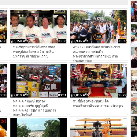
4:33
ดู 3,150 ครั้ง
03:33
ดู 2,936 ครั้ง
03:39
อ
ขอเชิญร่วมงานพิธีเททองหล่อ
งาน 17 เมษาวันคล้ายวันพระราช
พระรูปสมเด็จพระเจ้าตากสิน
สมภพพระบาทสมเด็จ
มหาราช ณ วัดบางแวก/3
พระเจ้าตากสินมหาราช 61 ภาพ
ประกอบเพลง
3:39
ดู 2,019 ครั้ง
03:11
ดู 2,015 ครั้ง
05:22
พล.ต.ต.สมพงษ์​ ชิงดวง
หุ่นขี้ผึ้งองค์พระรูปสมเด็จ
พล.ต.ต.เอกชัย บุญวิสุทธิ์
พระเจ้าตากสินมหาราชชาววัดอรุณ
น
พล.ต.ต.ดร.เสนิต แถลงผลการ
จับกุมในพื้นที่