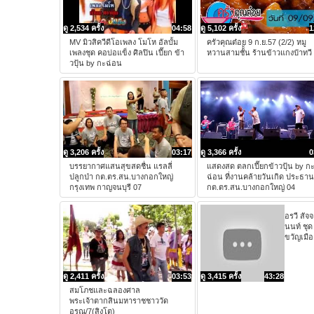
ดู 2,534 ครั้ง
04:58
ดู 5,102 ครั้ง
1
MV มิวสิควีดีโอเพลง โมโห อัลบั้ม
ครัวคุณต๋อย 9 ก.ย.57 (2/2) หมู
เพลงชุด คอบ่อแข็ง ศิลปิน เปี๊ยก ข้า
หวานสามชั้้น ร้านข้าวแกงป๋าทวี
วปุ้น by กะฉ่อน
ดู 3,206 ครั้ง
03:17
ดู 3,366 ครั้ง
0
บรรยากาศแสนสุขสดชื่น แรลลี่
แสดงสด ตลกเปี๊ยกข้าวปุ้น by ก
ปลูกป่า กต.ตร.สน.บางกอกใหญ่
ฉ่อน ที่งานคล้ายวันเกิด ประธาน
กรุงเทพ กาญจนบุรี 07
กต.ตร.สน.บางกอกใหญ่ 04
อรวี สัจ
นนท์ ชุด
ขวัญเมือ
ดู 2,411 ครั้ง
03:53
ดู 3,415 ครั้ง
43:28
สมโภชและฉลองศาล
พระเจ้าตากสินมหาราชชาววัด
อรุณ/7(สิงโต)