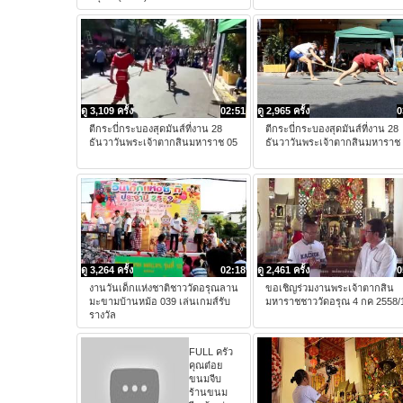
ดู 3,109 ครั้ง
02:51
ดู 2,965 ครั้ง
0
ตีกระบี่กระบองสุดมันส์ที่งาน 28
ตีกระบี่กระบองสุดมันส์ที่งาน 28
ธันวาวันพระเจ้าตากสินมหาราช 05
ธันวาวันพระเจ้าตากสินมหาราช
ดู 3,264 ครั้ง
02:18
ดู 2,461 ครั้ง
0
งานวันเด็กแห่งชาติชาววัดอรุณลาน
ขอเชิญร่วมงานพระเจ้าตากสิน
มะขามบ้านหม้อ 039 เล่นเกมส์รับ
มหาราชชาววัดอรุณ 4 กค 2558/
รางวัล
FULL ครัว
คุณต๋อย
ขนมจีบ
ร้านขนม