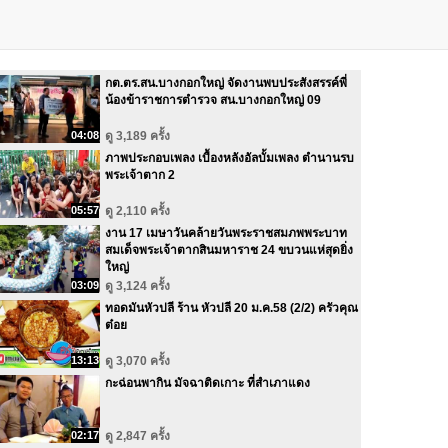
กต.ตร.สน.บางกอกใหญ่ จัดงานพบประสังสรรค์พี่
น้องข้าราชการตำรวจ สน.บางกอกใหญ่ 09
04:08
ดู 3,189 ครั้ง
ภาพประกอบเพลง เบื้องหลังอัลบั้มเพลง ตำนานรบ
พระเจ้าตาก 2
05:57
ดู 2,110 ครั้ง
งาน 17 เมษาวันคล้ายวันพระราชสมภพพระบาท
สมเด็จพระเจ้าตากสินมหาราช 24 ขบวนแห่สุดยิ่ง
ใหญ่
03:09
ดู 3,124 ครั้ง
ทอดมันหัวปลี ร้าน หัวปลี 20 ม.ค.58 (2/2) ครัวคุณ
ต๋อย
13:13
ดู 3,070 ครั้ง
กะฉ่อนพากิน มัจฉาติดเกาะ ที่สำเภาแดง
02:17
ดู 2,847 ครั้ง