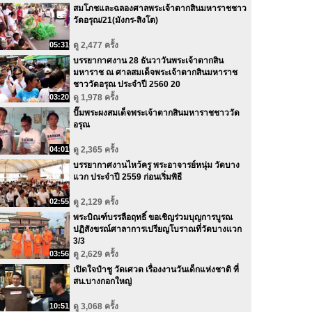
สมโภชและฉลองศาลพระเจ้าตากสินมหาราชชาว
วัดอรุณ/21(มังกร-สิงโต)
05:31
ดู 2,477 ครั้ง
บรรยากาศงาน 28 ธันวาวันพระเจ้าตากสิน
มหาราช ณ ศาลสมเด็จพระเจ้าตากสินมหาราช
ชาววัดอรุณ ประจำปี 2560 20
03:20
ดู 1,978 ครั้ง
ปั๊มพระผงสมเด็จพระเจ้าตากสินมหาราชชาววัด
อรุณ
04:01
ดู 2,365 ครั้ง
บรรยากาศงานไหว้ครู พระอาจารย์หนุ่ม วัดบาง
แวก ประจำปี 2559 ก่อนเริ่มพิธี
02:55
ดู 2,129 ครั้ง
พระบิณฑ์บรรลือฤทธิ์ ขอเชิญร่วมบุญการบูรณ
ปฏิสังขรณ์ศาลาการเปรียญโบราณที่วัดบางแวก
3/3
03:56
ดู 2,629 ครั้ง
เปิดใจป๋าชู วัดเศวต เรื่องงานวันเด็กแห่งชาติ ที่
สน.บางกอกใหญ่
10:51
ดู 3,068 ครั้ง