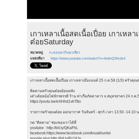
เกาเหลาเนื้อสดเนื้อเปื่อย เกาเหลา
ต๋อยSaturday
หมวดหมู่
กะฉ่อนพากินพาเที่ยว
แหล่งที่มา
https://www.youtube.com/watch?v=AnbnQShrds4
เกาเหลาเนื้อสดเนื้อเปื่อย เกาเหลาเมืองนนท์ 25 ก.ค.58 (1/3) ครัวคุ
ติดตามครัวคุณต๋อยย้อนหลัง
เต๋าเต้ยหม้อไฟจักรพรรดิ ร้าน ท่าเรือภัตตาคาร จ.สมุทรสาคร 24 ก.ค.5
https://youtu.be/eXHhd1vkTBo
รายการครัวคุณต๋อย ออกอากาศ วันจันทร์ - ศุกร์ เวลา 13.50 -14.10 น.
กด "ติดตาม" ช่องของเราได้ที่
youtube : http://bit.ly/QKaFhL
facebook:https://www.facebook.com/kruakhuntoi
google plus:http://bit.ly/Pz18Jv