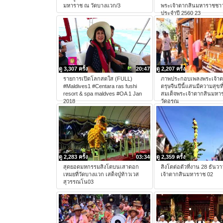
มหาราช ณ วัดบางแวก/3
พระเจ้าตากสินมหาราชชาว
ประจำปี 2560 23
ดู 3,307 ครั้ง
20:47
ดู 2,207 ครั้ง
รายการเปิดโลกสดใส (FULL)
ภาพประกอบเพลงพระเจ้าต
#Maldives1 #Centara ras fushi
ตรุษจีนปีนี้แสนมีความสุขที
resort & spa maldves #OA 1 Jan
สมเด็จพระเจ้าตากสินมหา
2018
วัดอรุณ
ดู 2,283 ครั้ง
03:34
ดู 2,359 ครั้ง
สุดยอดมหกรรมสิงโตบนเสาดอก
สิงโตต่อตัวที่งาน 28 ธันว
เหมยที่วัดบางแวก เสด็จปู่ท้าวเวส
เจ้าตากสินมหาราช 02
สุวรรณโน03