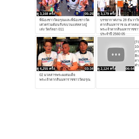
ดู 3,168 ครั้ง
05:25
ดู 3,179 ครั้ง
พี่น้องชาววัดอรุณและพี่น้องชาววัด
บรรยากาศงาน 28 ธันวาวั
เศวตร่วมต้อนรับขบวนแห่หลวงปู่
ตากสินมหาราช ณ ศาลสมเ
เส่ง วัดกัลยา 011
พระเจ้าตากสินมหาราชชาว
ประจำปี 2560 05
[T
10
ภา
ลึก
สา
คำ
ดู 4,255 ครั้ง
03:34
ดู 2,124 ครั้ง
06:54
02 มวลสารพระผงสมเด็จ
พระเจ้าตากสินมหาราชชาววัดอรุณ