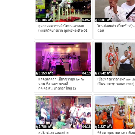
ดู 3,104 ครั้ง
03:52
ดู 3,501 ครั้ง
สุดยอดมหกรรมสิงโตบนเสาดอก
โดนปลดแล้ว เปี๊ยกข้าวปุ้น
เหมยที่วัดบางแวก ลูกพ่อพระศิวะ01
ฉ่อน
ดู 3,153 ครั้ง
04:13
ดู 2,542 ครั้ง
แสดงสดตลก เปี๊ยกข้าวปุ้น by กะ
เบื้องหลังการถ่ายทำ mv เ
ฉ่อน ที่งานแข่งแรลลี่
เป็นนายกฯ(ประกอบเพลง)
กต.ตร.สน.บางกอกใหญ่ 12
ดู 2,786 ครั้ง
04:18
ดู 2,227 ครั้ง
สมโภชและฉลองศาล
พิธีมหาพุทธามหาเทวาภิเษ