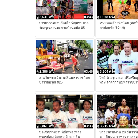
ดู 3,631 ครั้ง
03:43
ดู 1,978 ครั้ง
บรรยากาศงานวันเด็ก ที่ชุมชนชาว
MV เพลงอ้ายหำน้อย (อัลบั
วัดอรุณลานมะขามบ้านหม้อ 05
คอบ่อแข็ง-รีมิกซ์)
ดู 2,386 ครั้ง
03:46
ดู 3,304 ครั้ง
งานวันพระเจ้าตากสินมหาราช โดย
วิทย์ วัดอรุณ แจกฟรีเหรีย
ชาววัดอรุณ 025
พระเจ้าตากสินมหาราชชาว
ดู 2,861 ครั้ง
03:33
ดู 3,215 ครั้ง
ขอเชิญร่วมงานพิธีเททองหล่อ
บรรยากาศงาน 28 ธันวาวั
พระรูปสมเด็จพระเจ้าตากสิน
ตากสินมหาราช ณ ศาลสมเ