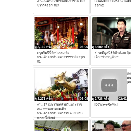
งานวันพระเจ้าตากสินมหาราช โดย
เล่นสิงโตต่อตัวที่งานวันเด
ชาววัดอรุณ 024
อรุณ/2
ดู 2,119 ครั้ง
05:06
ดู 3,600 ครั้ง
ตรุษจีนปีนี้ที่ ศาลสมเด็จ
สารคดีมูลนิธิพิทักษ์และคุ้
พระเจ้าตากสินมหาราชชาววัดอรุณ
เด็ก "ช่วยหนูด้วย"
01
เพ
มั
[มั
ดู 3,271 ครั้ง
03:08
ดู 2,728 ครั้ง
02:41
งาน 17 เมษาวันคล้ายวันพระราช
[DJWaveReMix]
สมภพพระบาทสมเด็จ
พระเจ้าตากสินมหาราช 43 ขบวน
แห่สุดยิ่งใหญ่