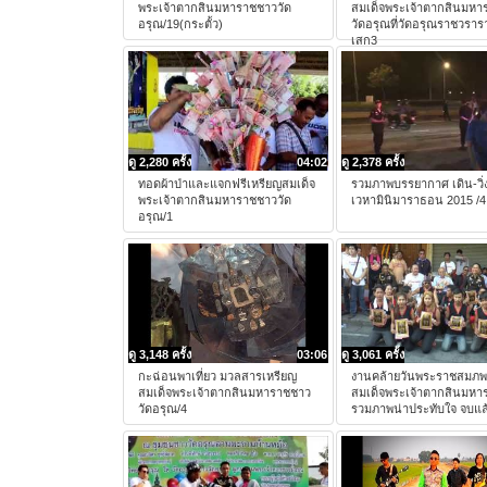
พระเจ้าตากสินมหาราชชาววัด
สมเด็จพระเจ้าตากสินมหา
อรุณ/19(กระตั้ว)
วัดอรุณที่วัดอรุณราชวราร
เสก3
ดู 2,280 ครั้ง
04:02
ดู 2,378 ครั้ง
ทอดผ้าป่าและแจกฟรีเหรียญสมเด็จ
รวมภาพบรรยากาศ เดิน-วิ่ง
พระเจ้าตากสินมหาราชชาววัด
เวหามินิมาราธอน 2015 /4
อรุณ/1
ดู 3,148 ครั้ง
03:06
ดู 3,061 ครั้ง
กะฉ่อนพาเที่ยว มวลสารเหรียญ
งานคล้ายวันพระราชสมภ
สมเด็จพระเจ้าตากสินมหาราชชาว
สมเด็จพระเจ้าตากสินมหา
วัดอรุณ/4
รวมภาพน่าประทับใจ จบแล