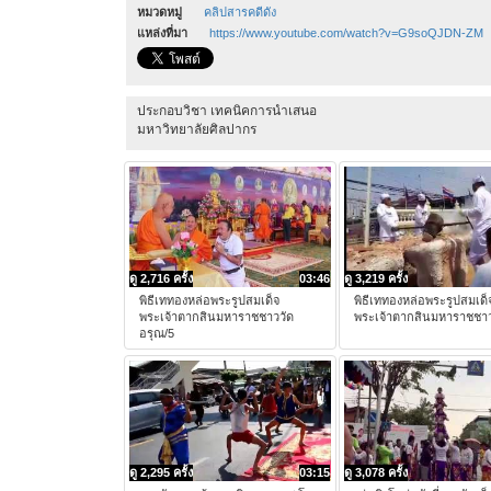
หมวดหมู่
คลิปสารคดีดัง
แหล่งที่มา
https://www.youtube.com/watch?v=G9soQJDN-ZM
ประกอบวิชา เทคนิคการนำเสนอ
มหาวิทยาลัยศิลปากร
ดู 2,716 ครั้ง
03:46
ดู 3,219 ครั้ง
พิธีเททองหล่อพระรูปสมเด็จ
พิธีเททองหล่อพระรูปสมเด็
พระเจ้าตากสินมหาราชชาววัด
พระเจ้าตากสินมหาราชชาว
อรุณ/5
ดู 2,295 ครั้ง
03:15
ดู 3,078 ครั้ง