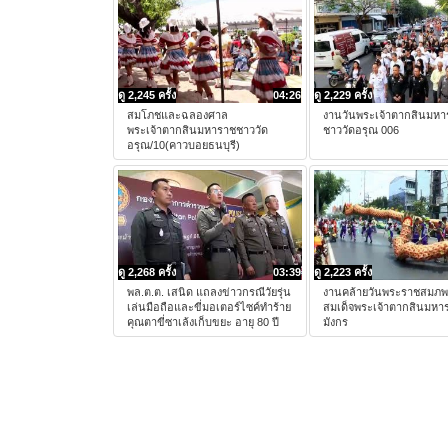
ดู 2,245 ครั้ง
04:26
ดู 2,229 ครั้ง
สมโภชและฉลองศาล
งานวันพระเจ้าตากสินมหา
พระเจ้าตากสินมหาราชชาววัด
ชาววัดอรุณ 006
อรุณ/10(คาวบอยธนบุรี)
ดู 2,268 ครั้ง
03:39
ดู 2,223 ครั้ง
พล.ต.ต. เสนิด แถลงข่าวกรณีวัยรุ่น
งานคล้ายวันพระราชสมภ
เล่นมือถือและขี่มอเตอร์ไซค์ทำร้าย
สมเด็จพระเจ้าตากสินมหา
คุณตาขี่ซาเล้งเก็บขยะ อายุ 80 ปี
มังกร