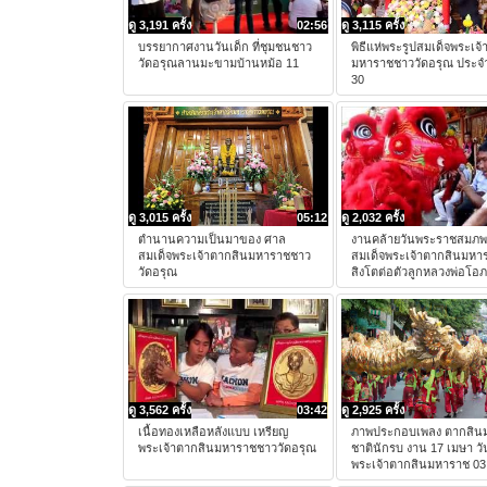
ดู 3,191 ครั้ง
02:56
ดู 3,115 ครั้ง
บรรยากาศงานวันเด็ก ที่ชุมชนชาว
พิธีแห่พระรูปสมเด็จพระเจ
วัดอรุณลานมะขามบ้านหม้อ 11
มหาราชชาววัดอรุณ ประจำ
30
ดู 3,015 ครั้ง
05:12
ดู 2,032 ครั้ง
ตำนานความเป็นมาของ ศาล
งานคล้ายวันพระราชสมภ
สมเด็จพระเจ้าตากสินมหาราชชาว
สมเด็จพระเจ้าตากสินมหา
วัดอรุณ
สิงโตต่อตัวลูกหลวงพ่อโอภ
ดู 3,562 ครั้ง
03:42
ดู 2,925 ครั้ง
เนื้อทองเหลือหลังแบบ เหรียญ
ภาพประกอบเพลง ตากสิน
พระเจ้าตากสินมหาราชชาววัดอรุณ
ชาตินักรบ งาน 17 เมษา วั
พระเจ้าตากสินมหาราช 03