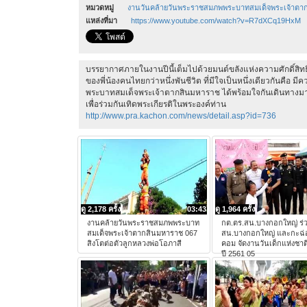
หมวดหมู่
งานวันคล้ายวันพระราชสมภพพระบาทสมเด็จพระเจ้าตา
แหล่งที่มา
https://www.youtube.com/watch?v=R7dXCq19HxM
บรรยากาศภายในงานปีนี้เต็มไปด้วยมนต์ขลังแห่งความศักดิ์สิทธ
ของพี่น้องคนไทยกว่าหนึ่งพันชีวิต ที่มีใจเป็นหนึ่งเดียวกันคือ 
พระบาทสมเด็จพระเจ้าตากสินมหาราช ได้พร้อมใจกันเดินทางมาร่วมพิ
เพื่อร่วมกันเทิดพระเกียรติในพระองค์ท่าน
http://www.pra.kachon.com/news/detail.asp?id=736
ดู 2,178 ครั้ง
03:43
ดู 1,964 ครั้ง
งานคล้ายวันพระราชสมภพพระบาท
กต.ตร.สน.บางกอกใหญ่ ร่
สมเด็จพระเจ้าตากสินมหาราช 067
สน.บางกอกใหญ่ และกะฉ
สิงโตต่อตัวลูกหลวงพ่อโอภาสี
คอม จัดงานวันเด็กแห่งชาต
ปี 2561 05