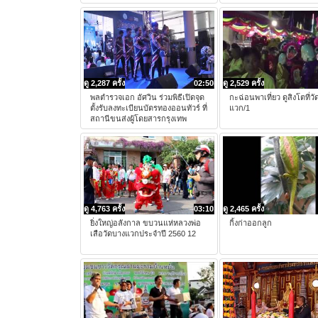
ดู 2,287 ครั้ง
02:50
ดู 2,529 ครั้ง
พลตำรวจเอก อัศวิน ร่วมพิธีเปิดจุด
กะฉ่อนพาเที่ยว ดูสิงโตที่ว
ตั้งรับลงทะเบียนบัตรทองออนทัวร์ ที่
แวก/1
สถานีขนส่งผู้โดยสารกรุงเทพ
ดู 4,763 ครั้ง
03:10
ดู 2,465 ครั้ง
ยิ่งใหญ่อลังกาล ขบวนแห่หลวงพ่อ
กิ้งก่าออกลูก
เสือวัดบางแวกประจำปี 2560 12