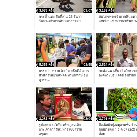
ดู 3,076 ครั้ง
03:07
ดู 3,159 ครั้ง
กระตั้วแทงเสือที่งาน 28 ธันวา
สมโภชพระเจ้าตากสินมห
วันพระเจ้าตากสินมหาราช 01
แห่เทียนเข้าพรรษาที่วัดบ
ดู 5,358 ครั้ง
03:55
ดู 2,524 ครั้ง
บรรยากาศงานวัดเกิด อธิบดีอัยการ
กะฉ่อนพาเที่ยว ไหว้พระขอ
สำนักงานยาเสพติด ท่านพิทักษ์ อบ
องค์พระปฐมเจดีย์ จังหวัด
สุวรรณ
ดู 3,281 ครั้ง
03:04
ดู 3,791 ครั้ง
รูปแบบและโค๊ดเหรียญสมเด็จ
ผัดเผ็ดผักบุ้งหมูสามชั้น ร้
พระเจ้าตากสินมหาราชชาววัด
คุณยายตุ่ม 4 ธ.ค.57 (2/2) 
อรุณ/1
ต๋อย