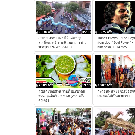
ดู 2,138 ครั้ง
05:10
ดู 3,275 ครั้ง
ภาพประกอบเพลง พิธีแห่พระรูป
James Brown - "The Pay
สมเด็จพระเจ้าตากสินมหาราชชาว
from doc. "Soul Power" -
วัดอรุณ ประจำปี2561 06
Kinshasa, 1974.mov
ดู 2,183 ครั้ง
13:10
ดู 1,967 ครั้ง
ก๋วยเตี๋ยวลุยสวน ร้านก็วยเตี๋ยวลุย
กะฉ่อนพาเที่ยว ชมเบื้องหล
สวน คุณทิพย์ 9 ก.พ.58 (2/2) ครัว
เพลงผมไม่เป็นนายกฯ 1
คุณต๋อย