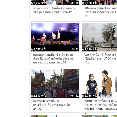
ดู 2,257 ครั้ง
03:12
ดู 2,160 ครั้ง
บรรยากาศงานวันเด็ก ที่ชุมชนชาว
พิธีแห่พระรูปสมเด็จพระเจ
วัดอรุณลานมะขามบ้านหม้อ 12
มหาราชชาววัดอรุณ ประจำ
11
ดู 3,057 ครั้ง
04:11
ดู 2,190 ครั้ง
แสดงสด ตลกเปี๊ยกข้าวปุ้น by กะ
โครงการน้อมรำลึกพระเจ้
ฉ่อน ที่งานคล้ายวันเกิด ประธาน
เยือนถิ่นกรุงธนบุรี 04 พระ
กต.ตร.สน.บางกอกใหญ่ 05
เดิม
ดู 2,530 ครั้ง
04:31
ดู 2,756 ครั้ง
มังกรทะยานฟ้าที่ศาล
สอนถ่ายภาพเบื้องต้น ตอนที
พระเจ้าตากสินมหาราชชาววัด
ก้าวแรกสู่การถ่ายภาพดิจิ
อรุณ/2
HYPER PIXEL - Shoot it 
1