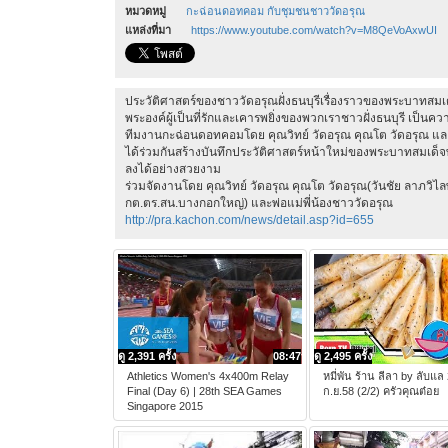
หมวดหมู่
กะฉ่อนดอทคอม กับชุมชนชาววัดอรุณ
แหล่งที่มา
https://www.youtube.com/watch?v=M8QeVoAxwUI
ประวัติศาสตร์ของชาววัดอรุณฝั่งธนบุรีเรื่องราวของพระบาทสม
พระองค์ผู้เป็นที่รักและเคารพยิ่งของพวกเราชาวฝั่งธนบุรี เป็นคว
ทีมงานกะฉ่อนดอทคอมโดย คุณวิทย์ วัดอรุณ คุณโต วัดอรุณ และพ
ได้ร่วมกันสร้างบันทึกประวัติศาสตร์หน้าใหม่ของพระบาทสมเด็
ลงได้อย่างสวยงาม
ร่วมจัดงานโดย คุณวิทย์ วัดอรุณ คุณโต วัดอรุณ(วันชัย ลาภวิไ
กต.ตร.สน.บางกอกใหญ่) และพ่อแม่พี่น้องชาววัดอรุณ
http://pra.kachon.com/news/detail.asp?id=655
ดู 2,391 ครั้ง
08:47
ดู 2,495 ครั้ง
Athletics Women's 4x400m Relay
หมี่พัน ร้าน ลีลา by ลับแล
Final (Day 6) | 28th SEA Games
ก.ย.58 (2/2) ครัวคุณต๋อย
Singapore 2015