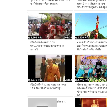
รุ่ง สุริยา - MV เพลงตากสินมหาราช
ขบวนพิธีแห่พระรูปสมเด็จ
ชาตินักรบ (เพื่อการกุศล)
พระเจ้าตากสินมหาราชชาว
ประจำปี2561(นสพ นิติรัฐ
ดู 2,901 ครั้ง
01:25
ดู 2,320 ครั้ง
เชิดสิงโตที่งานสมโภช
งานคล้ายวันพระราชสมภ
พระเจ้าตากสินมหาราชชาววัด
สมเด็จพระเจ้าตากสินมหา
อรุณ/1
สิงโตต่อตัว เจียวตี่เอี้ย
ดู 2,675 ครั้ง
22:52
ดู 2,745 ครั้ง
เปิดบันทึกตำนาน ตอน หลวงพ่อ
ประธาน กต.ตร.สน.บางกอ
ไสว วัดปรีดาราม จ.นครปฐม
จัดงานเลี้ยงพบประสังสรรค์พ
ข้าราชการตำรวจ สน.บาง
08
ประธาน