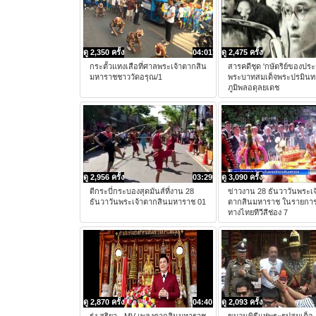
ดู 2,350 ครั้ง
04:01
ดู 2,475 ครั้ง
กระตั้วแทงเสือที่ศาลพระเจ้าตากสิน
สารคดีชุด 'กษัตริย์ของปร
มหาราชชาววัดอรุณ/1
พระบาทสมเด็จพระปรมิน
ภูมิพลอดุลยเดช
ดู 2,956 ครั้ง
03:29
ดู 3,090 ครั้ง
ตีกระบี่กระบองสุดมันส์ที่งาน 28
ข่าวงาน 28 ธันวาวันพระเจ
ธันวาวันพระเจ้าตากสินมหาราช 01
ตากสินมหาราช ในรายการ
ทางไทยทีวีสีช่อง 7
ดู 2,870 ครั้ง
04:40
ดู 2,093 ครั้ง