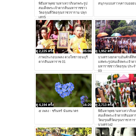
พิธีมหาพุทธามหาเทวาภิเษกพระรูป
สนุกๆแบบสาวๆคาวบอยธนบุ
สมเด็จพระเจ้าตากสินมหาราชชาว
วัดอรุณที่วัดอรุณราชวราราม ปลุก
เสก5
ดู 2,225 ครั้ง
05:06
ดู 1,952 ครั้ง
ภาพประกอบเพลง ดวงใจชาวธนบุรี
บวงสรวงยกดาบอันศักดิ์สิทธ
ตากสินมหาราช 01
แห่พระรูปสมเด็จพระเจ้าต
มหาราชชาววัดอรุณ ประจำ
03
ดู 4,194 ครั้ง
16:20
ดู 2,713 ครั้ง
๕ เพลง - ชรินทร์ นันทนาคร
พิธีมหาพุทธามหาเทวาภิเษ
สมเด็จพระเจ้าตากสินมหา
วัดอรุณที่วัดอรุณราชวราร
บวงสรวง2