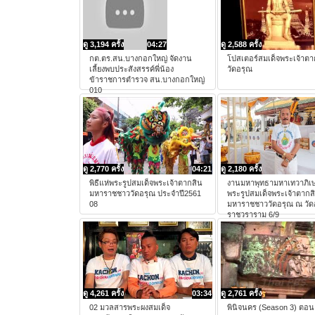
ดู 3,194 ครั้ง
04:27
ดู 2,588 ครั้ง
กต.ตร.สน.บางกอกใหญ่ จัดงาน
โปสเตอร์สมเด็จพระเจ้าต
เลี้ยงพบประสังสรรค์พี่น้อง
วัดอรุณ
ข้าราชการตำรวจ สน.บางกอกใหญ่
010
ดู 2,770 ครั้ง
04:21
ดู 2,180 ครั้ง
พิธีแห่พระรูปสมเด็จพระเจ้าตากสิน
งานมหาพุทธามหาเทวาภิเ
มหาราชชาววัดอรุณ ประจำปี2561
พระรูปสมเด็จพระเจ้าตากส
08
มหาราชชาววัดอรุณ ณ วัด
ราชวราราม 6/9
ดู 4,261 ครั้ง
03:34
ดู 2,761 ครั้ง
02 มวลสารพระผงสมเด็จ
พินิจนคร (Season 3) ตอน