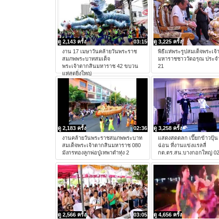
ดู 2,143 ครั้ง
03:15
ดู 3,225 ครั้ง
งาน 17 เมษาวันคล้ายวันพระราช
พิธีแห่พระรูปสมเด็จพระเจ
สมภพพระบาทสมเด็จ
มหาราชชาววัดอรุณ ประจำ
พระเจ้าตากสินมหาราช 42 ขบวน
21
แห่สุดยิ่งใหญ่
ดู 2,183 ครั้ง
02:36
ดู 3,258 ครั้ง
งานคล้ายวันพระราชสมภพพระบาท
แสดงสดตลก เปี๊ยกข้าวปุ้น
สมเด็จพระเจ้าตากสินมหาราช 080
ฉ่อน ที่งานแข่งแรลลี่
มังกรทองลูกพ่อปู่เทพาดำทุ่ง 2
กต.ตร.สน.บางกอกใหญ่ 0
ดู 2,566 ครั้ง
03:05
ดู 4,656 ครั้ง