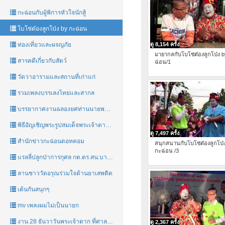
กะฉ่อนกับผู้พิการหัวใจนักสู้
โบโซ่ต๋องลูกโป่ง by กะฉ่อน
ท่องเที่ยวและผจญภัย
ดู 8,154 ครั้ง
มายากลกับโบโซ่ต๋องลูกโป่ง 
สารคดีเกี่ยวกับสัตว์
ฉ่อน/1
วัดวาอารามและสถานที่เก่าแก่
รวมเพลงบรรเลงไทยและสากล
บรรยากาศงานฉลองยศท่านนายพลคนใหม่ พลตรี โกศล ชูใจ
พิธีอัญเชิญพระรูปสมเด็จพระเจ้าตากสินมหาราชชาววัดอรุณ
ดู 7,497 ครั้ง
สำนักข่าวกะฉ่อนดอทคอม
สนุกสนานกับโบโซ่ต๋องลูกโป่
กะฉ่อน /3
แรลลี่ปลูกป่าการกุศล กต.ตร.สน.บางกอกใหญ่ กรุงเทพ-กาญจนบุรี
ลานชาววัดอรุณร่วมใจต้านยาเสพติด
เต้นกันสนุกๆ
mv เพลงผมไม่เป็นนายก
งาน 28 ธันวาวันพระเจ้าตาก ที่ศาลสมเด็จพระเจ้าตากสินมหาราชชาววัดอรุณ
ดู 2,367 ครั้ง