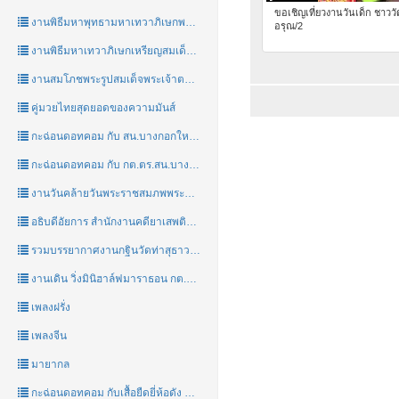
ขอเชิญเที่ยวงานวันเด็ก ชาววั
งานพิธีมหาพุทธามหาเทวาภิเษกพระรูปสมเด็จพระเจ้าตากสินมหาราชชาววัดอรุณ
อรุณ/2
งานพิธีมหาเทวาภิเษกเหรียญสมเด็จพระเจ้าตากสินมหาราชชาววัดอรุณ
งานสมโภชพระรูปสมเด็จพระเจ้าตากสินมหาราชชาววัดอรุณที่วัดอรุณ
คู่มวยไทยสุดยอดของความมันส์
กะฉ่อนดอทคอม กับ สน.บางกอกใหญ่ และคณะทำงาน กต.ตร.สน.บางกอกใหญ่
กะฉ่อนดอทคอม กับ กต.ตร.สน.บางกอกใหญ่
งานวันคล้ายวันพระราชสมภพพระบาทสมเด็จพระเจ้าตากสินมหาราช 17 เมษายน 2559
อธิบดีอัยการ สำนักงานคดียาเสพติด ท่านพิทักษ์ อบสุวรรณ
รวมบรรยากาศงานกฐินวัดท่าสุธาวาส(ผีมด)โดยท่าน พ.ต.อ.เมธี รักพันธุ์
งานเดิน วิ่งมินิฮาล์ฟมาราธอน กต.ตร.สน.บางกอกใหญ่
เพลงฝรั่ง
เพลงจีน
มายากล
กะฉ่อนดอทคอม กับเสื้อยืดยี่ห้อดัง PUNK BERRY