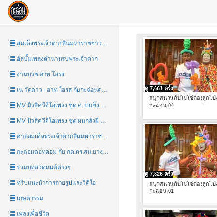
สมเด็จพระเจ้าตากสินมหาราชชาววัดอรุณ
อัลบั้มเพลงตำนานรบพระเจ้าตาก
งานบวช อาท โอรส
ดู 7,661 ครั้ง
เน วัดดาว - อาท โอรส กับกะฉ่อนดอทคอม
สนุกสนานกับโบโซ่ต๋องลูกโป่
MV มิวสิควีดีโอเพลง ชุด ค..บ่แข็ง by กะฉ่อน
กะฉ่อน 04
MV มิวสิควีดีโอเพลง ชุด ผมกลัวผี by กะฉ่อน
ศาลสมเด็จพระเจ้าตากสินมหาราชชาววัดอรุณ
กะฉ่อนดอทคอม กับ กต.ตร.สน.บางกอกใหญ่ มินิมาราธอน 2017
รวมบทสวดมนต์ต่างๆ
ดู 7,826 ครั้ง
ทริปแนะนำการถ่ายรูปและวีดีโอ
สนุกสนานกับโบโซ่ต๋องลูกโป่
กะฉ่อน 01
เกษตกรรม
เพลงเพื่อชีวิต