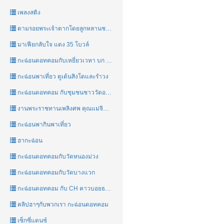
เพลงสติง
ตามรอยพระเจ้าตากโดยลูกหลานชาววัดอรุณ
มาเฟียกลับใจ แดง 35 โบวล์
กะฉ่อนดอทคอมกับเหยี่ยวเวหา บก เขต 7
กะฉ่อนพาเที่ยว ดูเต้นสิงโตและรำวง
กะฉ่อนดอทคอม กับชุมชนชาววัดอรุณ
งานพระราชทานเพลิงศพ คุณแม่จินตนา อุจจาภินันท์(รัตนประสิทธิ์)
กะฉ่อนพากินพาเที่ยว
ฮากะฉ่อน
กะฉ่อนดอทคอมกับวัดหนองม่วง
กะฉ่อนดอทคอมกับวัดบางแวก
กะฉ่อนดอทคอม กับ CH คาวบอยธนบุรี
คลิปฮาๆกับพวกเรา กะฉ่อนดอทคอม
เซ็กซี่แดนซ์