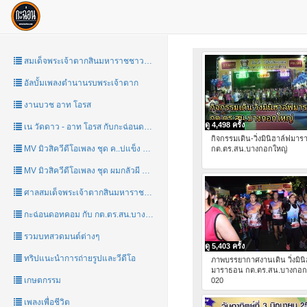
สมเด็จพระเจ้าตากสินมหาราชชาววัดอรุณ
อัลบั้มเพลงตำนานรบพระเจ้าตาก
งานบวช อาท โอรส
ดู 4,498 ครั้ง
เน วัดดาว - อาท โอรส กับกะฉ่อนดอทคอม
กิจกรรมเดิน-วิ่งมินิฮาล์ฟมา
MV มิวสิควีดีโอเพลง ชุด ค..บ่แข็ง by กะฉ่อน
กต.ตร.สน.บางกอกใหญ่
MV มิวสิควีดีโอเพลง ชุด ผมกลัวผี by กะฉ่อน
ศาลสมเด็จพระเจ้าตากสินมหาราชชาววัดอรุณ
กะฉ่อนดอทคอม กับ กต.ตร.สน.บางกอกใหญ่ มินิมาราธอน 2017
รวมบทสวดมนต์ต่างๆ
ดู 5,403 ครั้ง
ทริปแนะนำการถ่ายรูปและวีดีโอ
ภาพบรรยากาศงานเดิน วิ่งมิน
มาราธอน กต.ตร.สน.บางกอก
เกษตกรรม
020
เพลงเพื่อชีวิต