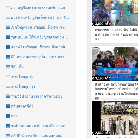
ความรู้เรื่องพระและธรรมะกับกะฉ่อนดอทคอม
มวลสารเหรียญสมเด็จพระเจ้าตากสินมหาราชชาววัดอรุณ
ดู 3,002 ครั้ง
เปิดใจผู้สร้างเหรียญสมเด็จพระเจ้าตากสินมหาราชชาววัดอรุณ
ภาพบรรยากาศงานเดิน วิ่งมิน
มาราธอน กต.ตร.สน.บางกอก
รูปแบบและโค๊ดเหรียญสมเด็จพระเจ้าตากสินมหาราชชาววัดอรุณ
03
แจกฟรี เหรียญสมเด็จพระเจ้าตากสินมหาราชชาววัดอรุณ
พิธีเททองหล่อพระรูปและมหาเทวาภิเษกเหรียญสมเด็จพระเจ้าตากสินมหาราชชาววัดอรุณ
กีฬาเด็ด
เพลงไทยลูกทุ่ง
ดู 3,190 ครั้ง
สำนักงานเขตบางกอกใหญ่ จั
เพลงไทยลูกกรุง
กิจกรรมโครงการไทยนิยม ยั่งยื
ลานชาววัดอรุณร่วมใจปลอด
รวมวิธีทำอาหารจากครัวคุณต๋อย
ติด
คลิปสารคดีดัง
ตลก
กะฉ่อนดอทคอม กับกาแฟโบราณตรามังกรบิน
ดู 2,862 ครั้ง
คลิปดีๆมีสาระกับกะฉ่อนดอทคอม