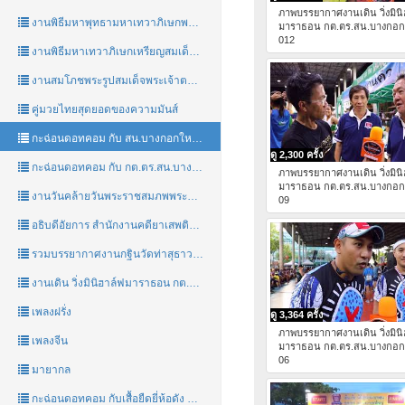
ภาพบรรยากาศงานเดิน วิ่งมิน
งานพิธีมหาพุทธามหาเทวาภิเษกพระรูปสมเด็จพระเจ้าตากสินมหาราชชาววัดอรุณ
มาราธอน กต.ตร.สน.บางกอก
012
งานพิธีมหาเทวาภิเษกเหรียญสมเด็จพระเจ้าตากสินมหาราชชาววัดอรุณ
งานสมโภชพระรูปสมเด็จพระเจ้าตากสินมหาราชชาววัดอรุณที่วัดอรุณ
คู่มวยไทยสุดยอดของความมันส์
กะฉ่อนดอทคอม กับ สน.บางกอกใหญ่ และคณะทำงาน กต.ตร.สน.บางกอกใหญ่
ดู 2,300 ครั้ง
กะฉ่อนดอทคอม กับ กต.ตร.สน.บางกอกใหญ่
ภาพบรรยากาศงานเดิน วิ่งมิน
มาราธอน กต.ตร.สน.บางกอก
งานวันคล้ายวันพระราชสมภพพระบาทสมเด็จพระเจ้าตากสินมหาราช 17 เมษายน 2559
09
อธิบดีอัยการ สำนักงานคดียาเสพติด ท่านพิทักษ์ อบสุวรรณ
รวมบรรยากาศงานกฐินวัดท่าสุธาวาส(ผีมด)โดยท่าน พ.ต.อ.เมธี รักพันธุ์
งานเดิน วิ่งมินิฮาล์ฟมาราธอน กต.ตร.สน.บางกอกใหญ่
เพลงฝรั่ง
ดู 3,364 ครั้ง
ภาพบรรยากาศงานเดิน วิ่งมิน
เพลงจีน
มาราธอน กต.ตร.สน.บางกอก
06
มายากล
กะฉ่อนดอทคอม กับเสื้อยืดยี่ห้อดัง PUNK BERRY