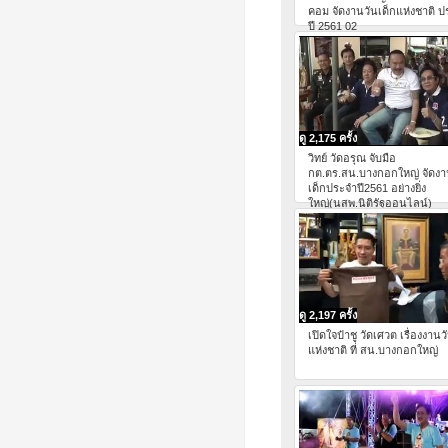
คอม จัดงานวันเด็กแห่งชาติ 
ปี 2561 02
ดู 2,175 ครั้ง
วิทย์ วัดอรุณ จับมือ
กต.ตร.สน.บางกอกใหญ่ จัดงา
เด็กประจำปี2561 อย่างยิ่ง
ใหญ่(นสพ.นิติรัฐออนไลน์)
ดู 2,197 ครั้ง
เปิดใจป๋าชู วัดเศวต เรื่องงานว
แห่งชาติ ที่ สน.บางกอกใหญ่