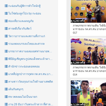
กะฉ่อนกับผู้พิการหัวใจนักสู้
โบโซ่ต๋องลูกโป่ง by กะฉ่อน
ท่องเที่ยวและผจญภัย
ดู 4,243 ครั้ง
ภาพบรรยากาศงานเดิน วิ่งมิน
สารคดีเกี่ยวกับสัตว์
มาราธอน กต.ตร.สน.บางกอก
017
วัดวาอารามและสถานที่เก่าแก่
รวมเพลงบรรเลงไทยและสากล
บรรยากาศงานฉลองยศท่านนายพลคนใหม่ พลตรี โกศล ชูใจ
พิธีอัญเชิญพระรูปสมเด็จพระเจ้าตากสินมหาราชชาววัดอรุณ
ดู 5,289 ครั้ง
สำนักข่าวกะฉ่อนดอทคอม
ภาพบรรยากาศงานเดิน วิ่งมิน
มาราธอน กต.ตร.สน.บางกอก
แรลลี่ปลูกป่าการกุศล กต.ตร.สน.บางกอกใหญ่ กรุงเทพ-กาญจนบุรี
014
ลานชาววัดอรุณร่วมใจต้านยาเสพติด
เต้นกันสนุกๆ
mv เพลงผมไม่เป็นนายก
งาน 28 ธันวาวันพระเจ้าตาก ที่ศาลสมเด็จพระเจ้าตากสินมหาราชชาววัดอรุณ
ดู 3,184 ครั้ง