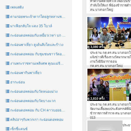
ทำความดีด้วยหัวใจ เพื่อเป็นข
กำลังใจให้แก่ พี่น้องข้าราชต
เพลงสติง
สน.บางกอกใหญ่
ตามรอยพระเจ้าตากโดยลูกหลานชาววัดอรุณ
มาเฟียกลับใจ แดง 35 โบวล์
กะฉ่อนดอทคอมกับเหยี่ยวเวหา บก เขต 7
กะฉ่อนพาเที่ยว ดูเต้นสิงโตและรำวง
ดู 3,080 ครั้ง
ประธาน กต.ตร.สน.บางกอกใ
กะฉ่อนดอทคอม กับชุมชนชาววัดอรุณ
แจ้งข่าวดีเรื่องรางวัลมากมาย
งานวิ่งมินิมาราธอน
งานพระราชทานเพลิงศพ คุณแม่จินตนา อุจจาภินันท์(รัตนประสิทธิ์)
กต.ตร.สน.บางกอกใหญ่
กะฉ่อนพากินพาเที่ยว
ฮากะฉ่อน
กะฉ่อนดอทคอมกับวัดหนองม่วง
ดู 2,810 ครั้ง
กะฉ่อนดอทคอมกับวัดบางแวก
ประธาน กต.ตร.สน.บางกอกใ
จัดงานเลี้ยงพบประสังสรรค์พี่น
กะฉ่อนดอทคอม กับ CH คาวบอยธนบุรี
ข้าราชการตำรวจ สน.บางกอ
013
คลิปฮาๆกับพวกเรา กะฉ่อนดอทคอม
ประธ
เซ็กซี่แดนซ์