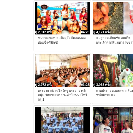
ดู 2,012 ครั้ง
04:20
ดู 4,171 ครั้ง
MV เพลงคอบ่อแข็ง (อัลบั้มเพลงคอ
05 ลูกอมเทียนชัย สมเด็จ
บ่อแข็ง-รีมิกซ์)
พระเจ้าตากสินมหาราชชาว
ดู 2,972 ครั้ง
03:28
ดู 3,038 ครั้ง
บรรยากาศงานไหว้ครู พระอาจารย์
ภาพประกอบเพลง ตากสิน
หนุ่ม วัดบางแวก ประจำปี 2559 ไหว้
ชาตินักรบ 03
ครู 1