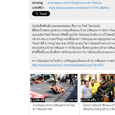
หมวดหมู่
ตามรอยพระเจ้าตากโดยลูกหลานชาววัดอรุณ
แหล่งที่มา
https://www.youtube.com/watch?v=TH5-qBjdeL0
((หนังสือพิมพ์กะฉ่อนดอทคอม ทีมงาน วิทย์ วัดอรุณ))
พิธีสมโภชพระรูปพระบาทสมเด็จพระเจ้าตากสินมหาราชชาววัดอรุณ
อรุณ(อัครวิทย์ รัตนประสิทธิ์) คุณโต วัดอรุณ(วันชัย ลาภวิไลพงศ
กต.ตร.สน.บางกอกใหญ่ และพี่น้องชาววัดอรุณและกลุ่มลูกหลานพระ
วันเสาร์ที่ 4 กรกฎาคม พ.ศ.2558 ณ พระวิหารน้อยหน้าพระปรางค
พระรูปพระเจ้าตากสินมหาราชวัดอรุณ ซึ่งพระรูปพระเจ้าตากสิ
ศักดิ์สิทธิ์และเป็นที่เคารพรักของพวกเราชาวฝั่งธนบุรีและขอ
......
ชาววัดอรุณร่วมใจสร้าง เหรียญสมเด็จพระเจ้าตากสินมหาราชช
http://www.pra.kachon.com/news/detail.asp?id=593
ดู 2,206 ครั้ง
02:35
ดู 2,178 ครั้ง
งานวันพระเจ้าตากสินมหาราช โดย
โครงการน้อมรำลึกพระเจ้
ชาววัดอรุณ 030
เยือนถิ่นกรุงธนบุรี 01 (เริ