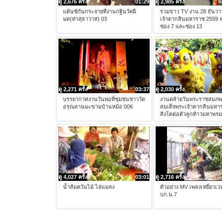
ดู 2,676 ครั้ง
01:29
ดู 2,985 ครั้ง
แด้นซ์กันกระจายที่งานกฐินวัดผี
รวมข่าว TV งาน 28 ธันวา
มด(ท่าสุธาวาส) 03
เจ้าตากสินมหาราช 2559 ท
ช่อง 7 และช่อง 13
ดู 2,271 ครั้ง
03:37
ดู 2,030 ครั้ง
บรรยากาศงานวันพ่อที่ชุมชนชาววัด
งานคล้ายวันพระราชสมภ
อรุณลานมะขามบ้านหม้อ 006
สมเด็จพระเจ้าตากสินมหา
สิงโตต่อตัวลูกท้าวมหาพรม
ดู 4,027 ครั้ง
03:01
ดู 2,716 ครั้ง
น้ำส้มควันไม้ ไล่แมลง
ตัวอย่าง MV เพลงเหยี่ยวเว
บก.น.7