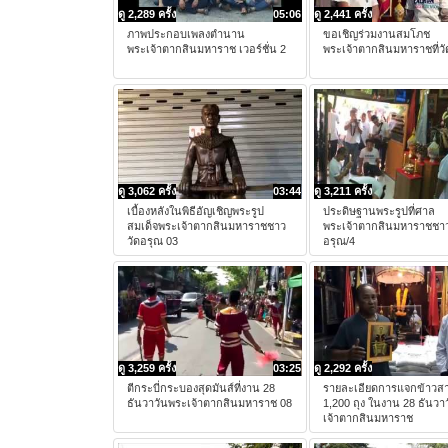
ดู 2,289 ครั้ง
05:06
ดู 2,441 ครั้ง
ภาพประกอบเพลงตำนาน
ขอเชิญร่วมงานสมโภช
พระเจ้าตากสินมหาราช เวอร์ชั่น 2
พระเจ้าตากสินมหาราชที่ว
ดู 3,062 ครั้ง
03:44
ดู 3,211 ครั้ง
เบื้องหลังในพิธีอัญเชิญพระรูป
ประดิษฐานพระรูปที่ศาล
สมเด็จพระเจ้าตากสินมหาราชชาว
พระเจ้าตากสินมหาราชชาว
วัดอรุณ 03
อรุณ/4
ดู 3,259 ครั้ง
03:25
ดู 2,292 ครั้ง
ตีกระบี่กระบองสุดมันส์ที่งาน 28
รายละเอียดการแจกข้าวสา
ธันวาวันพระเจ้าตากสินมหาราช 08
1,200 ถุง ในงาน 28 ธันวา
เจ้าตากสินมหาราช