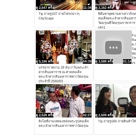
ดู 2,647 ครั้ง
11:34
ดู 2,162 ครั้ง
Tip ถ่ายรูป37 ถ่ายไฟรถยาวๆ
พิธีมหาพุทธามหาเทวาภิเษ
CityScape
สมเด็จพระเจ้าตากสินมหา
วัดอรุณที่วัดอรุณราชวราร
เสก1
Fu
Ral
in
Ta
W
TH
ดู 5,166 ครั้ง
04:39
ดู 3,588 ครั้ง
01:14
vs
บรรยากาศงาน 28 ธันวาวันพระเจ้า
ตากสินมหาราช ณ ศาลสมเด็จ
พระเจ้าตากสินมหาราชชาววัดอรุณ
ประจำปี 2560/03
ดู 2,526 ครั้ง
02:27
ดู 2,509 ครั้ง
สิงโตที่งานเททองหล่อพระรูปสมเด็จ
Tip ถ่ายรูป66 ถ่ายสินค้าให
พระเจ้าตากสินมหาราชชาววัดอรุณ