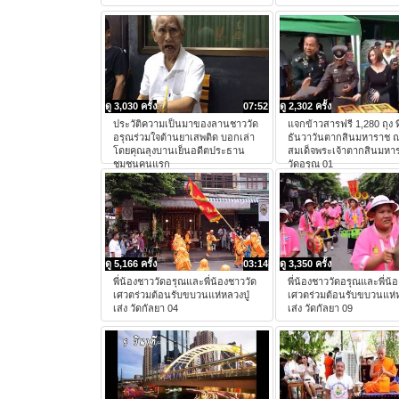
ดู 3,030 ครั้ง
07:52
ดู 2,302 ครั้ง
ประวัติความเป็นมาของลานชาววัด
แจกข้าวสารฟรี 1,280 ถุง ท
อรุณร่วมใจต้านยาเสพติด บอกเล่า
ธันวาวันตากสินมหาราช 
โดยคุณลุงบานเย็นอดีตประธาน
สมเด็จพระเจ้าตากสินมหา
ชุมชนคนแรก
วัดอรุณ 01
ดู 5,166 ครั้ง
03:14
ดู 3,350 ครั้ง
พี่น้องชาววัดอรุณและพี่น้องชาววัด
พี่น้องชาววัดอรุณและพี่น้
เศวตร่วมต้อนรับขบวนแห่หลวงปู่
เศวตร่วมต้อนรับขบวนแห่ห
เส่ง วัดกัลยา 04
เส่ง วัดกัลยา 09