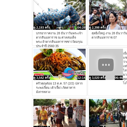
ดู 2,193 ครั้ง
04:28
ดู 2,398 ครั้ง
บรรยากาศงาน 28 ธันวาวันพระเจ้า
สุดยิ่งใหญ่ งาน 28 ธันวาวั
ตากสินมหาราช ณ ศาลสมเด็จ
ตากสินมหาราช 07
พระเจ้าตากสินมหาราชชาววัดอรุณ
ประจำปี 2560 35
เมื
แช
ว่า
เห
ไล่
มว
ดู 3,542 ครั้ง
12:14
ดู 3,020 ครั้ง
06:46
สุ
ไง
ครัวคุณต๋อย 13 ต.ค. 57 (2/2) ปลาก
ระพงเจี๋ยน เต้าเจี้ยว ภัตตาคาร
มังกรหลวง