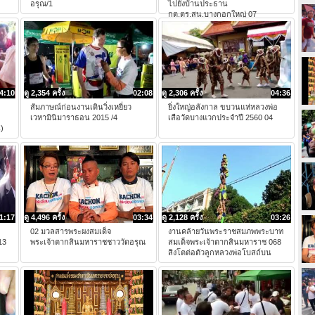
อรุณ/1
ไปยังบ้านประธาน
กต.ตร.สน.บางกอกใหญ่ 07
4:10
ดู 2,354 ครั้ง
02:08
ดู 2,306 ครั้ง
04:36
สัมภาษณ์ก่อนงานเดินวิ่งเหยี่ยว
ยิ่งใหญ่อลังกาล ขบวนแห่หลวงพ่อ
เวหามินิมาราธอน 2015 /4
เสือวัดบางแวกประจำปี 2560 04
)
1:17
ดู 4,496 ครั้ง
03:34
ดู 2,128 ครั้ง
03:26
02 มวลสารพระผงสมเด็จ
งานคล้ายวันพระราชสมภพพระบาท
13
พระเจ้าตากสินมหาราชชาววัดอรุณ
สมเด็จพระเจ้าตากสินมหาราช 068
สิงโตต่อตัวลูกหลวงพ่อโบสถ์บน