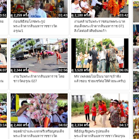
3:51
ดู 2,259 ครั้ง
01:43
ดู 2,180 ครั้ง
03:42
ดย
ก่อนพิธีสมโภชพระรูป
งานคล้ายวันพระราชสมภพพระบาท
พระเจ้าตากสินมหาราชชาววัด
สมเด็จพระเจ้าตากสินมหาราช 071
อรุณ/1
สิงโตต่อตัวศิษย์นพเก้า
4:07
ดู 2,344 ครั้ง
02:56
ดู 3,528 ครั้ง
06:05
งานวันพระเจ้าตากสินมหาราช โดย
MV เพลงผมไม่เป็นนายกฯ(ถ้าฟัง
ุณ
ชาววัดอรุณ 027
แล้วชอบ ช่วยแชร์ต่อให้ด้วยนะครับ)
3:14
ดู 2,460 ครั้ง
04:02
ดู 2,334 ครั้ง
04:17
ทอดผ้าป่าและแจกฟรีเหรียญสมเด็จ
พิธีอัญเชิญพระรูปสมเด็จ
พระเจ้าตากสินมหาราชชาววัด
พระเจ้าตากสินมหาราชชาววัดอรุณ