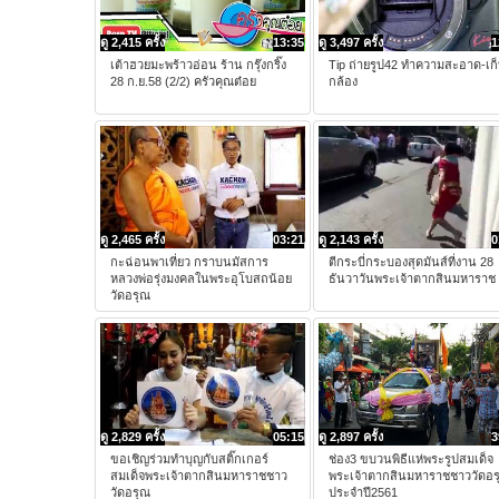
ดู 2,415 ครั้ง
13:35
ดู 3,497 ครั้ง
1
เต้าฮวยมะพร้าวอ่อน ร้าน กรุ๊งกริ๊ง
Tip ถ่ายรูป42 ทำความสะอาด-เก
28 ก.ย.58 (2/2) ครัวคุณต๋อย
กล้อง
ดู 2,465 ครั้ง
03:21
ดู 2,143 ครั้ง
0
กะฉ่อนพาเที่ยว กราบนมัสการ
ตีกระบี่กระบองสุดมันส์ที่งาน 28
หลวงพ่อรุ่งมงคลในพระอุโบสถน้อย
ธันวาวันพระเจ้าตากสินมหาราช
วัดอรุณ
ดู 2,829 ครั้ง
05:15
ดู 2,897 ครั้ง
3
ขอเชิญร่วมทำบุญกับสติ๊กเกอร์
ช่อง3 ขบวนพิธีแห่พระรูปสมเด็จ
สมเด็จพระเจ้าตากสินมหาราชชาว
พระเจ้าตากสินมหาราชชาววัดอร
วัดอรุณ
ประจำปี2561