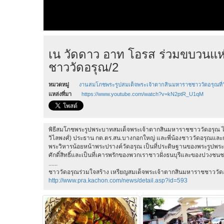
เน วัดดาว อาท โอรส ร่วมขบวนแห
ชาววัดอรุณ/2
หมวดหมู่
งานสมโภชพระรูปสมเด็จพระเจ้าตากสินมหาราชชาววัดอรุณที่
แหล่งที่มา
https://www.youtube.com/watch?v=kN2ptR_U1qM
พิธีสมโภชพระรูปพระบาทสมเด็จพระเจ้าตากสินมหาราชชาววัดอรุณ ได้จัด
วิไลพงศ์) ประธาน กต.ตร.สน.บางกอกใหญ่ และพี่น้องชาววัดอรุณและกลุ
พระวิหารน้อยหน้าพระปรางค์วัดอรุณ เป็นที่ประดิษฐานของพระรูปพร
ศักดิ์สิทธิ์และเป็นที่เคารพรักของพวกเราชาวฝั่งธนบุรีและของปวงช
......
ชาววัดอรุณร่วมใจสร้าง เหรียญสมเด็จพระเจ้าตากสินมหาราชชาววัด
http://www.pra.kachon.com/news/detail.asp?id=593