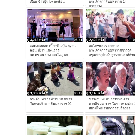
เปี๊ยก ข้าวปุ้น by กะฉ่อน
พระเจ้าตากสินมหาราข 14
บวงสรวง
ดู 3,212 ครั้ง
03:41
ดู 2,422 ครั้ง
0
แสดงสดตลก เปี๊ยกข้าวปุ้น by กะ
สมโภชและฉลองศาล
ฉ่อน ที่งานแข่งแรลลี่
พระเจ้าตากสินมหาราชชาววัด
กต.ตร.สน.บางกอกใหญ่ 09
อรุณ/16(ประดิษฐานพระองค์ท่าน
ดู 3,362 ครั้ง
03:12
ดู 3,145 ครั้ง
0
กระตั้วแทงเสือที่งาน 28 ธันวา
ข่าวงาน 28 ธันวาวันพระเจ้า
วันพระเจ้าตากสินมหาราช 02
ตากสินมหาราช ในข่าวทางช่อง 
สยามไทย รายการรอบรั้วภูธร