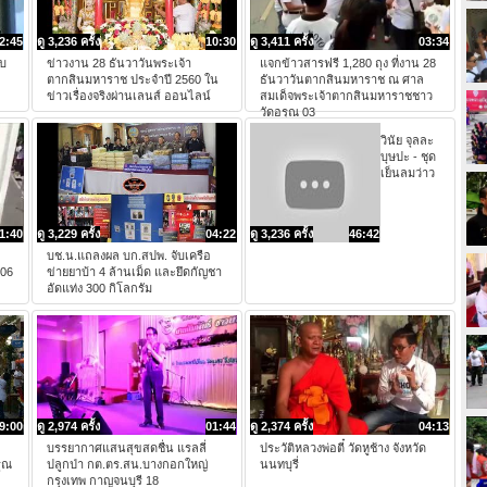
2:45
ดู 3,236 ครั้ง
10:30
ดู 3,411 ครั้ง
03:34
็บ
ข่าวงาน 28 ธันวาวันพระเจ้า
แจกข้าวสารฟรี 1,280 ถุง ที่งาน 28
ตากสินมหาราช ประจำปี 2560 ใน
ธันวาวันตากสินมหาราช ณ ศาล
ข่าวเรื่องจริงผ่านเลนส์ ออนไลน์
สมเด็จพระเจ้าตากสินมหาราชชาว
วัดอรุณ 03
วินัย จุลละ
บุษปะ - ชุด
เย็นลมว่าว
1:40
ดู 3,229 ครั้ง
04:22
ดู 3,236 ครั้ง
46:42
บช.น.แถลงผล บก.สปพ. จับเครือ
 06
ข่ายยาบ้า 4 ล้านเม็ด และยึดกัญชา
อัดแท่ง 300 กิโลกรัม
9:00
ดู 2,974 ครั้ง
01:44
ดู 2,374 ครั้ง
04:13
บรรยากาศแสนสุขสดชื่น แรลลี่
ประวัติหลวงพ่อตี๋ วัดหูช้าง จังหวัด
ุณ
ปลูกป่า กต.ตร.สน.บางกอกใหญ่
นนทบุรี่
กรุงเทพ กาญจนบุรี 18