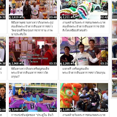
9:32
ดู 2,619 ครั้ง
03:48
ดู 2,211 ครั้ง
02:42
พิธีมหาพุทธามหาเทวาภิเษกพระรูป
งานคล้ายวันพระราชสมภพพระบาท
สมเด็จพระเจ้าตากสินมหาราชชาว
สมเด็จพระเจ้าตากสินมหาราช 058
วัดอรุณที่วัดอรุณราชวราราม ภาพ
สิงโตเหยียบหัวต่อตัว
น่าประทับใจ
4:38
ดู 2,968 ครั้ง
03:33
ดู 2,265 ครั้ง
03:15
ูป
พิธีมหาเทวาภิเษกเหรียญสมเด็จ
แจกฟรี เหรียญสมเด็จ
าว
พระเจ้าตากสินมหาราชชาววัด
พระเจ้าตากสินมหาราชชาววัดอรุณ
อรุณ/7
2:09
ดู 3,048 ครั้ง
03:35
ดู 2,185 ครั้ง
02:12
เท
การแข่งขันฟุตซอล “ประดู่ใน อินวิ
งานคล้ายวันพระราชสมภพพระบาท