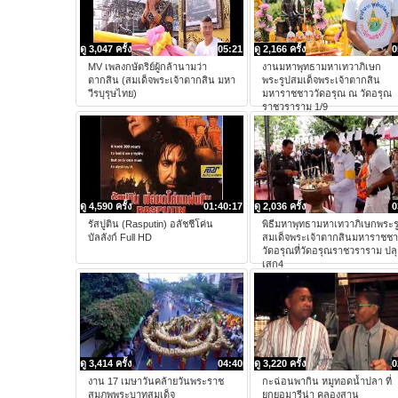
ดู 3,047 ครั้ง
05:21
ดู 2,166 ครั้ง
0
MV เพลงกษัตริย์ผู้กล้านามว่า
งานมหาพุทธามหาเทวาภิเษก
ตากสิน (สมเด็จพระเจ้าตากสิน มหา
พระรูปสมเด็จพระเจ้าตากสิน
วีรบุรุษไทย)
มหาราชชาววัดอรุณ ณ วัดอรุณ
ราชวราราม 1/9
ดู 4,590 ครั้ง
01:40:17
ดู 2,036 ครั้ง
0
รัสปูติน (Rasputin) อลัชชีโค่น
พิธีมหาพุทธามหาเทวาภิเษกพระร
บัลลังก์ Full HD
สมเด็จพระเจ้าตากสินมหาราชช
วัดอรุณที่วัดอรุณราชวราราม ปล
เสก4
ดู 3,414 ครั้ง
04:40
ดู 3,220 ครั้ง
0
งาน 17 เมษาวันคล้ายวันพระราช
กะฉ่อนพากิน หมูทอดน้ำปลา ที่
สมภพพระบาทสมเด็จ
ยกยอมารีน่า คลองสาน