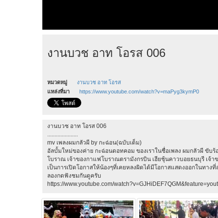
งานบวช อาท โอรส 006
หมวดหมู่
งานบวช อาท โอรส
แหล่งที่มา
https://www.youtube.com/watch?v=maPyg3kymP0
งานบวช อาท โอรส 006
.....................
mv เพลงผมกลัวผี by กะฉ่อน(ฉบับเต็ม)
อัลบั้มใหม่ของค่าย กะฉ่อนดอทคอม ของเราในชื่อเพลง ผมกลัวผี ขับร้อง
โบราณ เจ้าของกาแฟโบราณตรามังกรบิน เฮียชุ้นคาวบอยธนบุรี เจ้าข
เป็นการเปิดโอกาสให้น้องๆที่เคยหลงผิดได้มีโอกาสแสดงออกในทางที่สร้า
ลองกดฟังชมกันดูครับ
https://www.youtube.com/watch?v=GJHiDEF7QGM&feature=yout