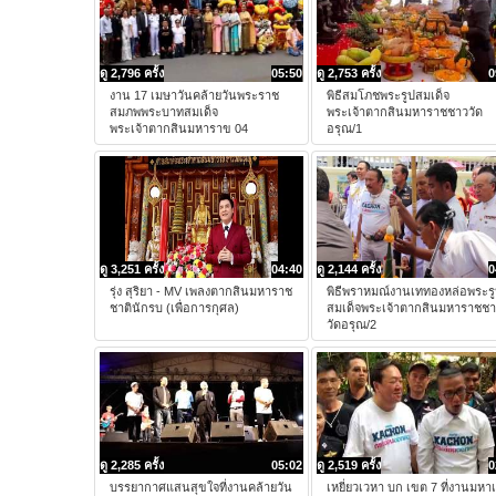
ดู 2,796 ครั้ง
05:50
ดู 2,753 ครั้ง
0
งาน 17 เมษาวันคล้ายวันพระราช
พิธีสมโภชพระรูปสมเด็จ
สมภพพระบาทสมเด็จ
พระเจ้าตากสินมหาราชชาววัด
พระเจ้าตากสินมหาราข 04
อรุณ/1
ดู 3,251 ครั้ง
04:40
ดู 2,144 ครั้ง
0
รุ่ง สุริยา - MV เพลงตากสินมหาราช
พิธีพราหมณ์งานเททองหล่อพระร
ชาตินักรบ (เพื่อการกุศล)
สมเด็จพระเจ้าตากสินมหาราชช
วัดอรุณ/2
ดู 2,285 ครั้ง
05:02
ดู 2,519 ครั้ง
0
บรรยากาศแสนสุขใจที่งานคล้ายวัน
เหยี่ยวเวหา บก เขต 7 ที่งานมหา