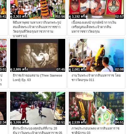
5:41
ดู 2,303 ครั้ง
02:56
ดู 3,192 ครั้ง
02:57
พิธีมหาพุทธามหาเทวาภิเษกพระรูป
เนื้อทองแดงนำฤกษ์หน้ากากเงิน
สมเด็จพระเจ้าตากสินมหาราชชาว
เหรียญสมเด็จพระเจ้าตากสิน
วัดอรุณที่วัดอรุณราชวราราม
มหาราชชาววัดอรุณ
บวงสรวง1
3:01
ดู 2,885 ครั้ง
07:45
ดู 2,081 ครั้ง
02:08
ูป
ธิราชเจ้าจอมสยาม {Thee Siamese
งานวันพระเจ้าตากสินมหาราช โดย
าว
Lord} Ep. 63
ชาววัดอรุณ 011
ุก
2:34
ดู 3,095 ครั้ง
02:51
ดู 2,539 ครั้ง
04:51
ตีกระบี่กระบองสุดมันส์ที่งาน 28
ภาพประกอบเพลง ตากสินมหาราช
ธันวาวันพระเจ้าตากสินมหาราช 05
ชาตินักรบ 03