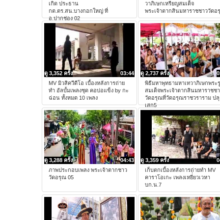
เกิด ประธาน
วาภิเษกเหรียญสมเด็จ
กต.ตร.สน.บางกอกใหญ่ ที่
พระเจ้าตากสินมหาราชชาววัดอร
อ.ปากช่อง 02
ดู 3,352 ครั้ง
03:44
ดู 2,737 ครั้ง
0
MV มิวสิควีดีโอ เบื้องหลังการถ่าย
พิธีมหาพุทธามหาเทวาภิเษกพระร
ทำ อัลบั้มเพลงชุด คอบ่อแข็ง by กะ
สมเด็จพระเจ้าตากสินมหาราชช
ฉ่อน ทั้งหมด 10 เพลง
วัดอรุณที่วัดอรุณราชวราราม ปล
เสก5
ดู 3,288 ครั้ง
04:43
ดู 3,359 ครั้ง
0
ภาพประกอบเพลง พระเจ้าตากชาว
เก็บตกเบื้องหลังการถ่ายทำ MV
วัดอรุณ 05
คาราโอเกะ เพลงเหยี่่ยวเวหา
บก.น.7