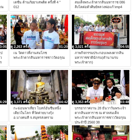
เตชั่น ต้านภัยยาเสพติด ครั้งที่ 4 ”
สมเด็จพระเจ้าตากสินมหาราช 086
ุณ
012
สิงโตต่อตัวศิษย์หลวงพ่อแก้วmp4
3:05
ดู 2,263 ครั้ง
01:20
ดู 3,021 ครั้ง
04:55
ูป
เน วัดดาวที่งานสมโภช
ภาพกิจกรรมประกอบเพลงตากสิน
าว
พระเจ้าตากสินมหาราชชาววัดอรุณ
มหาราชชาตินักรบ(ตำนานรบ
ุก
พระเจ้าตาก)
4:29
ดู 3,371 ครั้ง
04:42
ดู 3,353 ครั้ง
03:48
กะฉ่อนพาเที่ยว โบสถ์อันซีนหนึ่ง
บรรยากาศงาน 28 ธันวาวันพระเจ้า
เดียวในโลก ที่วัดค่ายบางกุ้ง
ตากสินมหาราช ณ ศาลสมเด็จ
อ.บางคนที จ.สมุทรสงคราม
พระเจ้าตากสินมหาราชชาววัดอรุณ
ประจำปี 2560 38