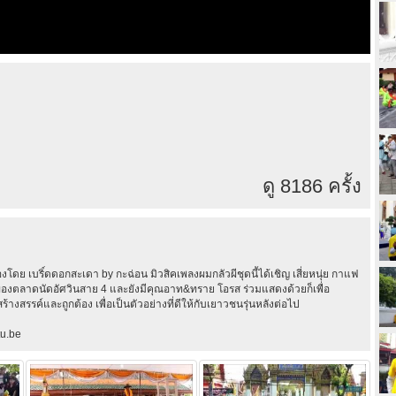
ดู 8186 ครั้ง
โดย เบริ์ดดอกสะเดา by กะฉ่อน มิวสิคเพลงผมกลัวผีชุดนี้ได้เชิญ เสี่ยหนุ่ย กาแฟ
องตลาดนัดอัศวินสาย 4 และยังมีคุณอาท&ทราย โอรส ร่วมแสดงด้วยก็เพื่อ
งสรรค์และถูกต้อง เพื่อเป็นตัวอย่างที่ดีให้กับเยาวชนรุ่นหลังต่อไป
u.be