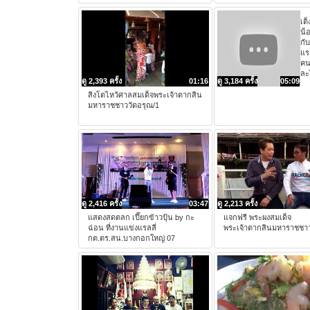
เต็
น็
กั
แร
คน
ละ
ดู 2,393 ครั้ง
01:16
ดู 3,184 ครั้ง
05:09
สิงโตไหว้ศาลสมเด็จพระเจ้าตากสิน
มหาราชชาววัดอรุณ/1
ดู 2,416 ครั้ง
03:47
ดู 2,213 ครั้ง
แสดงสดตลก เปี๊ยกข้าวปุ้น by กะ
แจกฟรี พระผงสมเด็จ
ฉ่อน ที่งานแข่งแรลลี่
พระเจ้าตากสินมหาราชชาว
กต.ตร.สน.บางกอกใหญ่ 07