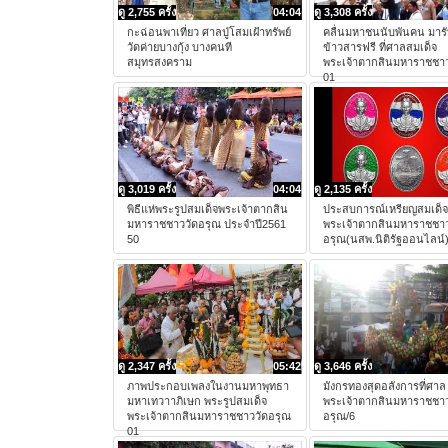
ดู 2,755 ครั้ง
04:04
ดู 3,308 ครั้ง
กะฉ่อนพาเที่ยว ศาลปู่โสมเฝ้าทรัพย์
คลื่นมหาชนนับพันคน มาร
วัดค่ายบางกุ้ง บางคนที
ข้าวสารฟรี ที่ศาลสมเด็จ
สมุทรสงคราม
พระเจ้าตากสินมหาราชชาว
01
ดู 3,019 ครั้ง
04:04
ดู 2,135 ครั้ง
พิธีแห่พระรูปสมเด็จพระเจ้าตากสิน
ประสบการณ์เหรียญสมเด็จ
มหาราชชาววัดอรุณ ประจำปี2561
พระเจ้าตากสินมหาราชชาว
50
อรุณ(นสพ.นิติรัฐออนไลน์
ดู 2,347 ครั้ง
05:42
ดู 3,646 ครั้ง
ภาพประกอบเพลงในงานมหาพุทธา
มังกรทองสุดอลังการที่ศาล
มหาเทวาาภิเษก พระรูปสมเด็จ
พระเจ้าตากสินมหาราชชาว
พระเจ้าตากสินมหาราชชาววัดอรุณ
อรุณ/6
01