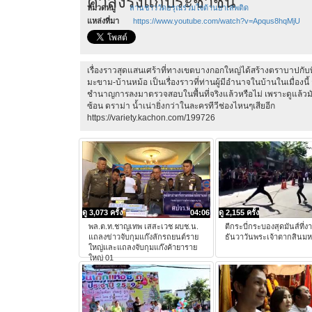
คำสั่งรังแกประชาชน
หมวดหมู่
ลานชาววัดอรุณร่วมใจต้านยาเสพติด
แหล่งที่มา
https://www.youtube.com/watch?v=Apqus8hqMjU
เรื่องราวสุดแสนเศร้าที่ทางเขตบางกอกใหญ่ได้สร้างตราบาปก
มะขาม-บ้านหม้อ เป็นเรื่องราวที่ท่านผู้มีอำนาจในบ้านในเมื่องนี้ สม
ชำนาญการลงมาตรวจสอบในพื้นที่จริงแล้วหรือไม่ เพราะดูแล้วมันเ
ซ้อน ดราม่า น้ำเน่ายิ่งกว่าในละครทีวีช่องไหนๆเสียอีก
https://variety.kachon.com/199726
ดู 3,073 ครั้ง
04:06
ดู 2,155 ครั้ง
พล.ต.ท.ชาญเทพ เสสะเวช ผบช.น.
ตีกระบี่กระบองสุดมันส์ที่ง
แถลงข่าวจับกุมแก๊งลักรถยนต์ราย
ธันวาวันพระเจ้าตากสินม
ใหญ่และแถลงจับกุมแก๊งค้ายาราย
ใหญ่ 01