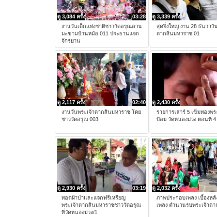
ดู 3,084 ครั้ง
03:28
ดู 3,339 ครั้ง
งานวันเด็กแห่งชาติชาววัดอรุณลาน
สุดยิ่งใหญ่ งาน 28 ธันวาวั
มะขามบ้านหม้อ 011 ประธานแจก
ตากสินมหาราช 01
จักรยาน
ดู 2,117 ครั้ง
02:40
ดู 2,430 ครั้ง
งานวันพระเจ้าตากสินมหาราช โดย
รายการเสาร์ 5 เข็มทองพร
ชาววัดอรุณ 003
ป้อม วัดหนองม่วง ตอนที่ 4
ดู 2,930 ครั้ง
03:19
ดู 2,032 ครั้ง
ทอดผ้าป่าและแจกฟรีเหรียญ
ภาพประกอบเพลง เบื้องหลัง
พระเจ้าตากสินมหาราชชาววัดอรุณ
เพลง ตำนานรบพระเจ้าตา
ที่วัดหนองม่วง/1