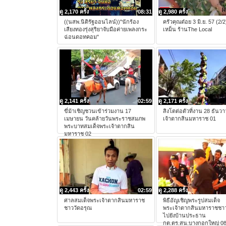
ดู 2,170 ครั้ง
08:31
ดู 2,980 ครั้ง
((นสพ.นิติรัฐออนไลน์))"นักร้อง
ครัวคุณต๋อย 3 มิ.ย. 57 (2/
เสียงทองรุ่งสุริยาจับมือค่ายเพลงกระ
เหม็น ร้านThe Local
ฉ่อนดอทคอม"
ดู 2,141 ครั้ง
02:59
ดู 2,171 ครั้ง
ขี่ม้าเชิญชวนเข้าร่วมงาน 17
สิงโตต่อตัวที่งาน 28 ธันว
เมษายน วันคล้ายวันพระราชสมภพ
เจ้าตากสินมหาราช 01
พระบาทสมเด็จพระเจ้าตากสิน
มหาราช 02
ดู 2,443 ครั้ง
02:59
ดู 2,288 ครั้ง
ศาลสมเด็จพระเจ้าตากสินมหาราช
พิธีอัญเชิญพระรูปสมเด็จ
ชาววัดอรุณ
พระเจ้าตากสินมหาราชชาว
ไปยังบ้านประธาน
กต.ตร.สน.บางกอกใหญ่ 0