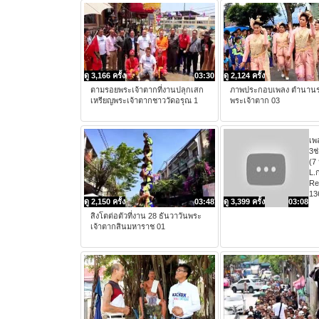
ดู 3,166 ครั้ง
03:30
ดู 2,124 ครั้ง
ตามรอยพระเจ้าตากที่งานปลุกเสก
ภาพประกอบเพลง ตำนาน
เหรียญพระเจ้าตากชาววัดอรุณ 1
พระเจ้าตาก 03
เพ
3ช
(7
L.
Re
13
ดู 2,150 ครั้ง
03:48
ดู 3,399 ครั้ง
03:08
สิงโตต่อตัวที่งาน 28 ธันวาวันพระ
เจ้าตากสินมหาราช 01