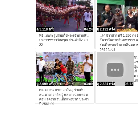
ดู 3,118 ครั้ง
04:24
ดู 2,192 ครั้ง
พิธีแห่พระรูปสมเด็จพระเจ้าตากสิน
แจกข้าวสารฟรี 1,280 ถุง ท
มหาราชชาววัดอรุณ ประจำปี2561
ธันวาวันตากสินมหาราช 
22
สมเด็จพระเจ้าตากสินมหา
วัดอรุณ 01
ข
แช
ญี่
เนี
มว
เท
ดู 3,099 ครั้ง
03:09
ดู 2,324 ครั้ง
03:18
กต.ตร.สน.บางกอกใหญ่ ร่วมกับ
สน.บางกอกใหญ่ และกะฉ่อนดอท
คอม จัดงานวันเด็กแห่งชาติ ประจำ
ปี 2561 09