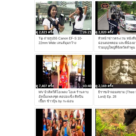
ดู 2,823 ครั้ง
26:21
ดู 2,820 ครั้ง
Tip ถ่ายรูป55 Canon EF-S 10-
หัวหน้าข่าวตระเวน หนังสื
22mm Wide เลนส์มุมกว้าง
ฉ่อนดอทคอม และพี่น้องอาส
ร่วมบุญใหญ่ที่จังหวัดลำพูน
ดู 7,407 ครั้ง
03:40
ดู 2,169 ครั้ง
MV มิวสิควีดีโอเพลง โอเค ร้านลาบ
ธิราชเจ้าจอมสยาม {Thee
อัลบั้มเพลงชุด คอบ่อแข็ง ศิลปิน
Lord} Ep. 28
เปี๊ยก ข้าวปุ้น by กะฉ่อน