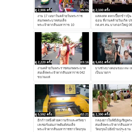
ดู 2,906 ครั้ง
05:05
ดู 2,100 ครั้ง
งาน 17 เมษาวันคล้ายวันพระราช
แสดงสด ตลกเปี๊ยกข้าวปุ้น
สมภพพระบาทสมเด็จ
ฉ่อน ที่งานคล้ายวันเกิด 
พระเจ้าตากสินมหาราข 10
กต.ตร.สน.บางกอกใหญ่ 0
ดู 2,220 ครั้ง
03:16
ดู 5,651 ครั้ง
งานคล้ายวันพระราชสมภพพระบาท
บางช่วงบางตอนของ mv เ
สมเด็จพระเจ้าตากสินมหาราช 042
เป็นนายกฯ
ขบวนแห่
ดู 5,592 ครั้ง
02:21
ดู 2,390 ครั้ง
อีกก้าวหนึ่งด้วยความรักและศรัทธา
กลองยาวในพิธีอัญเชิญพระ
เลเซอร์แผ่นภาพยันต์สมเด็จ
สมเด็จพระเจ้าตากสินมหา
พระเจ้าตากสินมหาราชชาววัดอรุณ
วัดอรุณไปยังบ้านประธาน