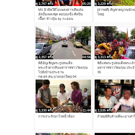
ดู 2,767 ครั้ง
05:20
ดู 3,229 ครั้ง
MV มิวสิควีดีโอเพลงสาวเสียเส่น
[สารคดี] สัญชาตญาณนักฆ่
อัลบั้มเพลงชุด คอบ่อแข็ง ศิลปิน
ไทย]
เปี๊ยก ข้าวปุ้น by กะฉ่อน
ดู 2,357 ครั้ง
04:56
ดู 3,313 ครั้ง
พิธีอัญเชิญพระรูปสมเด็จ
พิธีแห่พระรูปสมเด็จพระเจ
พระเจ้าตากสินมหาราชชาววัดอรุณ
มหาราชชาววัดอรุณ ประจำ
ไปยังบ้านประธาน
36
กต.ตร.สน.บางกอกใหญ่ 04
ดู 3,330 ครั้ง
11:44
ดู 2,535 ครั้ง
การเจาะรักษาโรคนิ้วล็อก
ถ้าผมมีสิบล้านพี่จะเอาเท่า