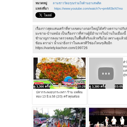
หมวดหมู่
ลานชาววัดอรุณร่วมใจต้านยาเสพติด
แหล่งที่มา
https://www.youtube.com/watch?v=pmMI3lxN7mo
เรื่องราวสุดแสนเศร้าที่ทางเขตบางกอกใหญ่ได้สร้างตราบาปก
มะขาม-บ้านหม้อ เป็นเรื่องราวที่ท่านผู้มีอำนาจในบ้านในเมื่องนี้ สม
ชำนาญการลงมาตรวจสอบในพื้นที่จริงแล้วหรือไม่ เพราะดูแล้วมันเ
ซ้อน ดราม่า น้ำเน่ายิ่งกว่าในละครทีวีช่องไหนๆเสียอีก
https://variety.kachon.com/199726
ลำ
ทอ
แส
@ย
ดู 3,366 ครั้ง
10:29
ดู 3,380 ครั้ง
03:05
ปลากระพงอบกระเพรา ร้าน แพพิณ
ทอง 13 มิ.ย.58 (2/3) ครัวคุณต๋อย