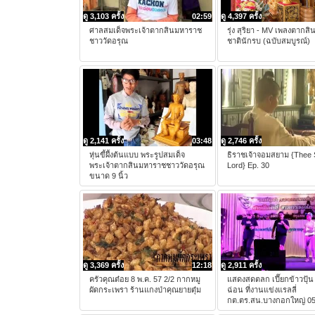
ดู 3,103 ครั้ง
02:59
ดู 4,397 ครั้ง
ศาลสมเด็จพระเจ้าตากสินมหาราช
รุ่ง สุริยา - MV เพลงตากส
ชาววัดอรุณ
ชาตินักรบ (ฉบับสมบูรณ์)
ดู 2,141 ครั้ง
03:48
ดู 2,746 ครั้ง
หุ่นขี้ผึ้งต้นแบบ พระรูปสมเด็จ
ธิราชเจ้าจอมสยาม {Thee
พระเจ้าตากสินมหาราชชาววัดอรุณ
Lord} Ep. 30
ขนาด 9 นิ้ว
ดู 3,369 ครั้ง
12:18
ดู 2,911 ครั้ง
ครัวคุณต๋อย 8 พ.ค. 57 2/2 กากหมู
แสดงสดตลก เปี๊ยกข้าวปุ้น
ผัดกระเพรา ร้านแกงป่าคุณยายตุ๋ม
ฉ่อน ที่งานแข่งแรลลี่
กต.ตร.สน.บางกอกใหญ่ 0