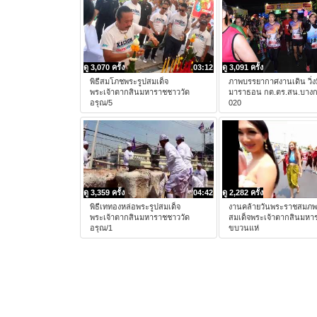
ดู 3,070 ครั้ง
03:12
ดู 3,091 ครั้ง
พิธีสมโภชพระรูปสมเด็จ
ภาพบรรยากาศงานเดิน วิ่งม
พระเจ้าตากสินมหาราชชาววัด
มาราธอน กต.ตร.สน.บาง
อรุณ/5
020
ดู 3,359 ครั้ง
04:42
ดู 2,282 ครั้ง
พิธีเททองหล่อพระรูปสมเด็จ
งานคล้ายวันพระราชสมภ
พระเจ้าตากสินมหาราชชาววัด
สมเด็จพระเจ้าตากสินมหา
อรุณ/1
ขบวนแห่