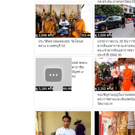
กต.ตร.สน.บางกอกใหญ่ 0
ดู 2,508 ครั้ง
03:44
ดู 2,509 ครั้ง
ประวัติหลวงพ่อทองสุข วัดโตนด
บรรยากาศงาน 28 ธันวาวั
หลวง จ เพชรบุรี 03
ตากสินมหาราช ณ ศาลสมเ
พระเจ้าตากสินมหาราชชาว
ประจำปี 2560 30
บทสวดพระ
คาถาชิน
บัญชร ๙
จบ
ดู 3,184 ครั้ง
44:49
ดู 2,152 ครั้ง
ขอเชิญร่วมบุญในงานทอด
พระราชทานและฟังเทศน์มห
วัดบางแวก