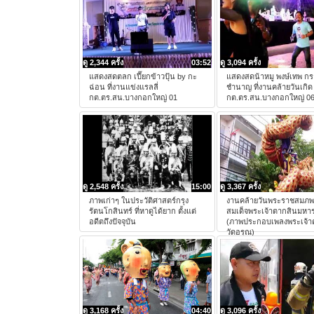
ดู 2,344 ครั้ง
03:52
ดู 3,094 ครั้ง
แสดงสดตลก เปี๊ยกข้าวปุ้น by กะ
แสดงสดน้าหมู พงษ์เทพ ก
ฉ่อน ที่งานแข่งแรลลี่
ชำนาญ ที่งานคล้ายวันเกิ
กต.ตร.สน.บางกอกใหญ่ 01
กต.ตร.สน.บางกอกใหญ่ 0
ดู 2,548 ครั้ง
15:00
ดู 3,367 ครั้ง
ภาพเก่าๆ ในประวัติศาสตร์กรุง
งานคล้ายวันพระราชสมภ
รัตนโกสินทร์ ที่หาดูได้ยาก ตั้งแต่
สมเด็จพระเจ้าตากสินมหา
อดีตถึงปัจจุบัน
(ภาพประกอบเพลงพระเจ้
วัดอรุณ)
ดู 3,168 ครั้ง
04:40
ดู 3,096 ครั้ง