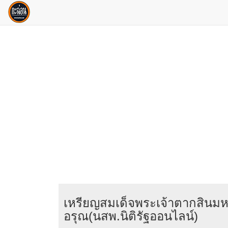
เหรียญสมเด็จพระเจ้าตากสินม
อรุณ(นสพ.นิติรัฐออนไลน์)