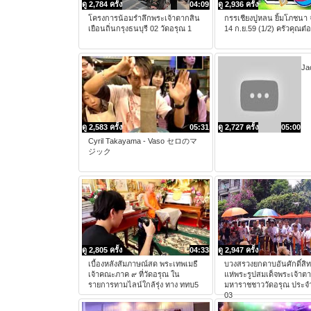
ดู 2,784 ครั้ง
04:09
ดู 2,936 ครั้ง
โครงการน้อมรำลึกพระเจ้าตากสิน
กรรเชียงปูหลน ยิ้มโภชนา 
เยือนถิ่นกรุงธนบุรี 02 วัดอรุณ 1
14 ก.ย.59 (1/2) ครัวคุณต๋
Ja
ดู 2,583 ครั้ง
05:31
ดู 2,727 ครั้ง
05:00
Cyril Takayama - Vaso セロのマ
ジック
ดู 2,805 ครั้ง
04:33
ดู 2,947 ครั้ง
เบื้องหลังสัมภาษณ์สด พระเทพเมธี
บวงสรวงยกดาบอันศักดิ์สิทธ
เจ้าคณะภาค ๙ ที่วัดอรุณ ใน
แห่พระรูปสมเด็จพระเจ้าต
รายการทามไลน์ใกล้รุ่ง ทาง ททบ5
มหาราชชาววัดอรุณ ประจำ
03