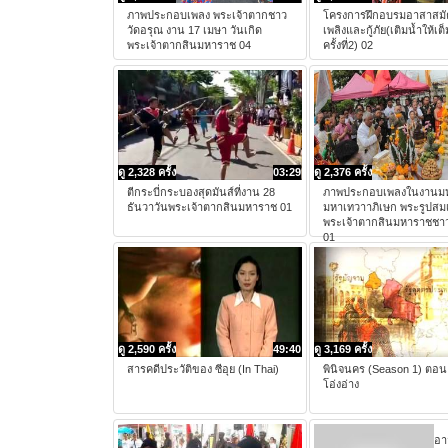
ภาพประกอบเพลง พระเจ้าตากชาว
โครงการฝึกอบรมอาสาสมั
วัดอรุณ งาน 17 เมษา วันเกิด
เพลิงและกู้ภัย(เติมน้ำให้เต
พระเจ้าตากสินมหาราช 04
ครั้งที่2) 02
ดู 2,328 ครั้ง
03:29
ดู 2,376 ครั้ง
ตีกระบี่กระบองสุดมันส์ที่งาน 28
ภาพประกอบเพลงในงานมห
ธันวาวันพระเจ้าตากสินมหาราช 01
มหาเทวาาภิเษก พระรูปสมเ
พระเจ้าตากสินมหาราชชาว
01
ดู 2,590 ครั้ง
49:40
ดู 3,169 ครั้ง
สารคดีประวัติของ ซีอุย (In Thai)
พินิจนคร (Season 1) ตอ
โอ่งอ่าง
อาว