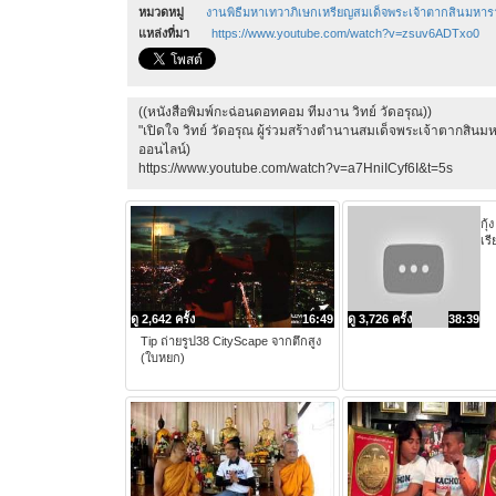
หมวดหมู่
งานพิธีมหาเทวาภิเษกเหรียญสมเด็จพระเจ้าตากสินมหา
แหล่งที่มา
https://www.youtube.com/watch?v=zsuv6ADTxo0
((หนังสือพิมพ์กะฉ่อนดอทคอม ทีมงาน วิทย์ วัดอรุณ))
"เปิดใจ วิทย์ วัดอรุณ ผู้ร่วมสร้างตำนานสมเด็จพระเจ้าตากสินม
ออนไลน์)
https://www.youtube.com/watch?v=a7HniICyf6I&t=5s
กุ้
เร
ดู 2,642 ครั้ง
16:49
ดู 3,726 ครั้ง
38:39
Tip ถ่ายรูป38 CityScape จากตึกสูง
(ใบหยก)