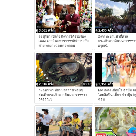
ดู 3,061 ครั้ง
04:44
ดู 2,430 ครั้ง
รุ่ง สุริยา เปิดใจ ถึงการได้ร่วมร้อง
มังกรทะยานฟ้าที่ศาล
เพลง ตากสินมหาราชชาตินักรบ กับ
พระเจ้าตากสินมหาราชชาว
ค่ายเพลงกะฉ่อนดอทคอม
อรุณ/1
ดู 2,316 ครั้ง
03:18
ดู 2,351 ครั้ง
กะฉ่อนพาเที่ยว มวลสารเหรียญ
MV เพลง เมื่อยใจ อัลบั้ม ค
สมเด็จพระเจ้าตากสินมหาราชชาว
โดยศิลปิน เปี๊ยก ข้าวปุ้น 
วัดอรุณ/3
ฉ่อน