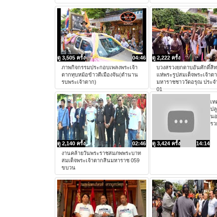
ดู 3,505 ครั้ง
04:46
ดู 2,222 ครั้ง
ภาพกิจกรรมประกอบเพลงพระเจ้า
บวงสรวงยกดาบอันศักดิ์สิทธ
ตากทุบหม้อข้าวตีเมืองจัน(ตำนาน
แห่พระรูปสมเด็จพระเจ้าต
รบพระเจ้าตาก)
มหาราชชาววัดอรุณ ประจำ
01
เท
ปล
นอ
รว
ดู 2,140 ครั้ง
02:46
ดู 3,424 ครั้ง
14:14
งานคล้ายวันพระราชสมภพพระบาท
สมเด็จพระเจ้าตากสินมหาราช 059
ขบวน