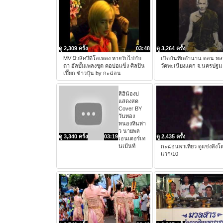
ดู 2,309 ครั้ง
03:48
ดู 3,264 ครั้ง
MV มิวสิควีดีโอเพลง หายวับไปกับ
เปิดบันทึกตำนาน ตอน หล
ตา อัลบั้มเพลงชุด คอบ่อแข็ง ศิลปิน
วัดพะเนียงแตก จ.นครปฐม
เปี๊ยก ข้าวปุ้น by กะฉ่อน
สิฮิน้องบ่
แสดงสด
Cover BY
วันทอง
หนองหินห่า
ว นายพล
ดู 3,340 ครั้ง
03:19
ดู 2,435 ครั้ง
เอนเตอร์เท
นเม้นท์
กะฉ่อนพาเที่ยว ดูแข่งสิงโต
แวก/10