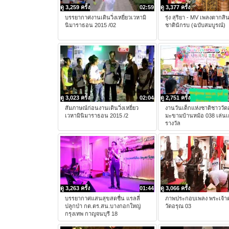
ดู 3,259 ครั้ง
02:59
ดู 3,377 ครั้ง
บรรยากาศงานเดินวิ่งเหยี่ยวเวหามิ
รุ่ง สุริยา - MV เพลงตากส
นิมาราธอน 2015 /02
ชาตินักรบ (ฉบับสมบูรณ์)
ดู 3,023 ครั้ง
02:04
ดู 2,751 ครั้ง
สัมภาษณ์ก่อนงานเดินวิ่งเหยี่ยว
งานวันเด็กแห่งชาติชาววั
เวหามินิมาราธอน 2015 /2
มะขามบ้านหม้อ 038 เล่นเ
รางวัล
ดู 3,263 ครั้ง
01:44
ดู 3,066 ครั้ง
บรรยากาศแสนสุขสดชื่น แรลลี่
ภาพประกอบเพลง พระเจ้า
ปลูกป่า กต.ตร.สน.บางกอกใหญ่
วัดอรุณ 03
กรุงเทพ กาญจนบุรี 18