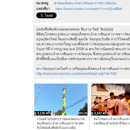
หมวดหมู่
ศาลสมเด็จพระเจ้าตากสินมหาราชชาววัดอรุณ
แหล่งที่มา
https://www.youtube.com/watch?v=xzlQraifBdA
((หนังสือพิมพ์กะฉ่อนดอทคอม ทีมงาน วิทย์ วัดอรุณ))
พิธีสมโภชพระรูปพระบาทสมเด็จพระเจ้าตากสินมหาราชชาววัดอรุณ
อรุณ(อัครวิทย์ รัตนประสิทธิ์) คุณโต วัดอรุณ(วันชัย ลาภวิไลพงศ
กต.ตร.สน.บางกอกใหญ่ และพี่น้องชาววัดอรุณและกลุ่มลูกหลานพระ
วันเสาร์ที่ 4 กรกฎาคม พ.ศ.2558 ณ พระวิหารน้อยหน้าพระปรางค
พระรูปพระเจ้าตากสินมหาราชวัดอรุณ ซึ่งพระรูปพระเจ้าตากสิ
ศักดิ์สิทธิ์และเป็นที่เคารพรักของพวกเราชาวฝั่งธนบุรีและขอ
......
ชาววัดอรุณร่วมใจสร้าง เหรียญสมเด็จพระเจ้าตากสินมหาราชช
http://www.pra.kachon.com/news/detail.asp?id=593
ดู 3,136 ครั้ง
03:25
ดู 3,167 ครั้ง
งานคล้ายวันพระราชสมภพพระบาท
สมโภชพระเจ้าตากสินมห
สมเด็จพระเจ้าตากสินมหาราช 068
แห่เทียนเข้าพรรษาที่วัดบ
สิงโตต่อตัวศิษย์เจ้าแม่กวงอิม