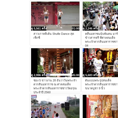
ดู 5,561 ครั้ง
01:00
ดู 2,246 ครั้ง
สาวเกาหลีเต้น Shufle Dance สุด
คลื่นมหาชนนับพันคน มาร
เซ็กซี่
ข้าวสารฟรี ที่ศาลสมเด็จ
พระเจ้าตากสินมหาราชชาว
04
ดู 2,996 ครั้ง
45:00
ดู 5,683 ครั้ง
ช่อง 5 ข่าวงาน 28 ธันวาวันพระเจ้า
ต้นแบบพระรูปสมเด็จ
ตากสินมหาราช ณ ศาลสมเด็จ
พระเจ้าตากสินมหาราชชาว
พระเจ้าตากสินมหาราชชาววัดอรุณ
ขนาดบูชา 9 นิ้ว
ประจำปี 2560