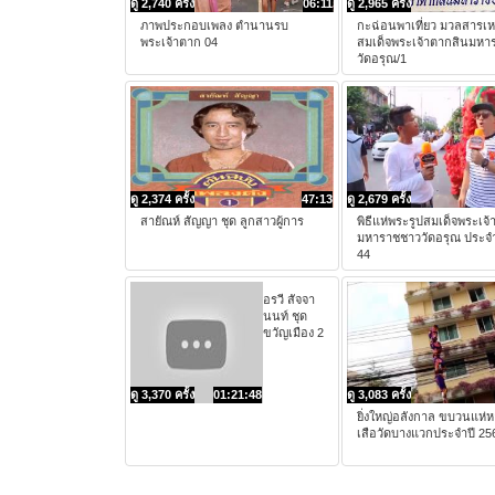
ดู 2,740 ครั้ง
06:11
ดู 2,965 ครั้ง
ภาพประกอบเพลง ตำนานรบ
กะฉ่อนพาเที่ยว มวลสารเห
พระเจ้าตาก 04
สมเด็จพระเจ้าตากสินมหา
วัดอรุณ/1
ดู 2,374 ครั้ง
47:13
ดู 2,679 ครั้ง
สายัณห์ สัญญา ชุด ลูกสาวผู้การ
พิธีแห่พระรูปสมเด็จพระเจ
มหาราชชาววัดอรุณ ประจำ
44
อรวี สัจจา
นนท์ ชุด
ขวัญเมือง 2
ดู 3,370 ครั้ง
01:21:48
ดู 3,083 ครั้ง
ยิ่งใหญ่อลังกาล ขบวนแห่ห
เสือวัดบางแวกประจำปี 25