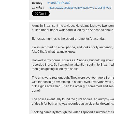
หมวดหมู่
สารคดีเกี่ยวกับสัตว์
แหล่งที่มา
https://www.youtube.com/watch?v=C17LC5M_v1k
A guy in Brazil sent me a video. He claims it shows two tee
pulled under under water and killed by an Anaconda snake.
Eunectes murinus is the scientic name for Anaconda.
It was recorded on a cell phone, and looks pretty authentic, but
fake? that's what I want to know.
I looked to my normal sources at Snopes, but nothing about
recorded there. So I turned my attention south - to Brazil - 
teen girls getting killed by a snake.
The girls were real enough. They were two teenagers from 
with friends to go swimming in a local river. Everyone was h
of the girls screamed. Then the other girl screamed and sec
gone!
The police eventually found the girl's bodies. An autopsy 
of death for both girls was recorded as accidental drowning.
Looking carefully through the video I spotted a number of cl