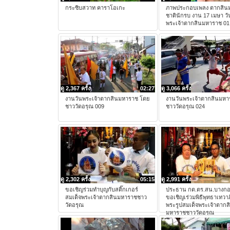
กระซิบสวาท คาราโอเกะ
ภาพประกอบเพลง ตากสิน
ชาตินักรบ งาน 17 เมษา วั
พระเจ้าตากสินมหาราช 01
ดู 2,367 ครั้ง
02:27
ดู 3,066 ครั้ง
งานวันพระเจ้าตากสินมหาราช โดย
งานวันพระเจ้าตากสินมหา
ชาววัดอรุณ 009
ชาววัดอรุณ 024
ดู 2,302 ครั้ง
05:15
ดู 2,991 ครั้ง
ขอเชิญร่วมทำบุญกับสติ๊กเกอร์
ประธาน กต.ตร.สน.บางกอ
สมเด็จพระเจ้าตากสินมหาราชชาว
ขอเชิญเร่วมพิธีพุทธาเทวา
วัดอรุณ
พระรูปสมเด็จพระเจ้าตากส
มหาราชชาววัดอรุณ