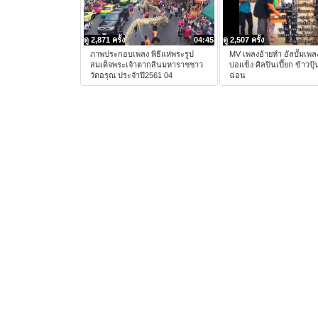
ดู 2,871 ครั้ง
04:45
ดู 2,507 ครั้ง
ภาพประกอบเพลง พิธีแห่พระรูป
MV เพลงอ้ายหำ อัลบั้มเพล
สมเด็จพระเจ้าตากสินมหาราชชาว
บ่อแข็ง ศิลปินเปี๊ยก ข้าวปุ
วัดอรุณ ประจำปี2561 04
ฉ่อน